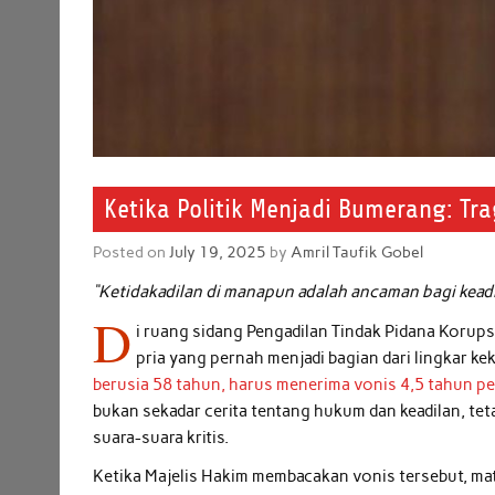
Ketika Politik Menjadi Bumerang: T
Posted on
July 19, 2025
by
Amril Taufik Gobel
“Ketidakadilan di manapun adalah ancaman bagi keadi
D
i ruang sidang Pengadilan Tindak Pidana Korups
pria yang pernah menjadi bagian dari lingkar k
berusia 58 tahun, harus menerima vonis 4,5 tahun pe
bukan sekadar cerita tentang hukum dan keadilan, t
suara-suara kritis.
Ketika Majelis Hakim membacakan vonis tersebut, mat