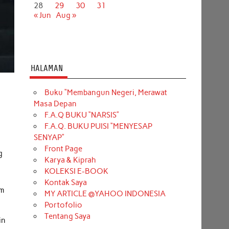
28
29
30
31
« Jun
Aug »
HALAMAN
Buku “Membangun Negeri, Merawat
Masa Depan
F.A.Q BUKU “NARSIS”
F.A.Q. BUKU PUISI “MENYESAP
SENYAP”
Front Page
g
Karya & Kiprah
KOLEKSI E-BOOK
Kontak Saya
am
MY ARTICLE @YAHOO INDONESIA
Portofolio
Tentang Saya
in