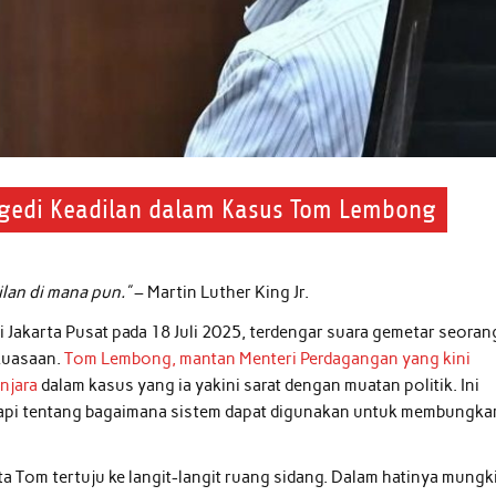
ragedi Keadilan dalam Kasus Tom Lembong
lan di mana pun.”
– Martin Luther King Jr.
i Jakarta Pusat pada 18 Juli 2025, terdengar suara gemetar seoran
ekuasaan.
Tom Lembong, mantan Menteri Perdagangan yang kini
njara
dalam kasus yang ia yakini sarat dengan muatan politik. Ini
etapi tentang bagaimana sistem dapat digunakan untuk membungk
a Tom tertuju ke langit-langit ruang sidang. Dalam hatinya mungk