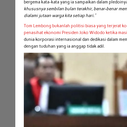
bergema kata-kata yang ia sampaikan dalam pledoin
khususnya sembilan bulan terakhir, benar-benar mem
dialami jutaan warga kita setiap hari.”
Tom Lembong bukanlah politisi biasa yang terjerat ko
penasihat ekonomi Presiden Joko Widodo ketika masi
dunia korporasi internasional dan dedikasi dalam me
dengan tuduhan yang ia anggap tidak adil.