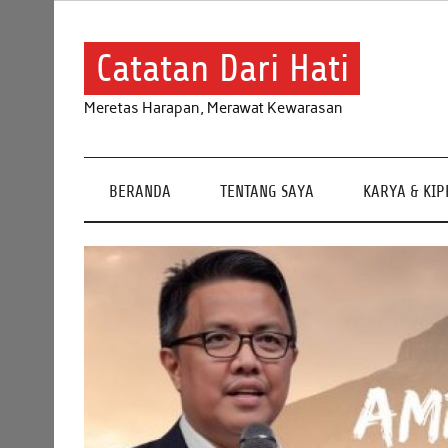
Skip
to
content
Catatan Dari Hati
Meretas Harapan, Merawat Kewarasan
BERANDA
TENTANG SAYA
KARYA & KI