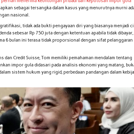
ak pernah menerima keuntungan pribadi dari keputusan impor gula
tapkan sebagai tersangka dalam kasus yang menurutnya murni ad
ingan nasional.
 gratifikasi, tidak ada bukti pengayaan diri yang biasanya menjadi ci
denda sebesar Rp 750 juta dengan ketentuan apabila tidak dibayar,
a 6 bulan ini terasa tidak proporsional dengan sifat pelanggaran
hs dan Credit Suisse, Tom memiliki pemahaman mendalam tentang
kan impor gula didasari pada analisis ekonomi yang matang, bu
 dalam sistem hukum yang rigid, perbedaan pandangan dalam kebij