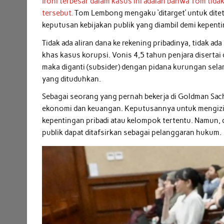
Ironi terbesar dalam kasus ini adalah bahwa Tom tid
tersebut.
Tom Lembong mengaku ‘ditarget’ untuk dite
keputusan kebijakan publik yang diambil demi kepent
Tidak ada aliran dana ke rekening pribadinya, tidak ada
khas kasus korupsi. Vonis 4,5 tahun penjara disertai 
maka diganti (subsider) dengan pidana kurungan selam
yang dituduhkan.
Sebagai seorang yang pernah bekerja di Goldman Sac
ekonomi dan keuangan. Keputusannya untuk mengizin
kepentingan pribadi atau kelompok tertentu. Namun,
publik dapat ditafsirkan sebagai pelanggaran hukum.