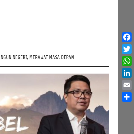
Face
NGUN NEGERI, MERAWAT MASA DEPAN
Twitt
What
Linke
Email
Share