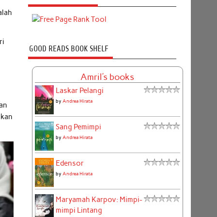
alah
ri
GOOD READS BOOK SHELF
Amril's books
Laskar Pelangi
by
Andrea Hirata
kan
akan
Sang Pemimpi
by
Andrea Hirata
Edensor
by
Andrea Hirata
Maryamah Karpov: Mimpi-
mimpi Lintang