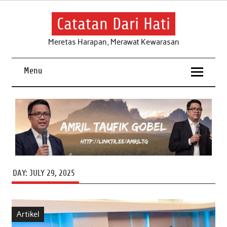
Skip
to
content
Catatan Dari Hati
Meretas Harapan, Merawat Kewarasan
Menu
DAY:
JULY 29, 2025
Artikel