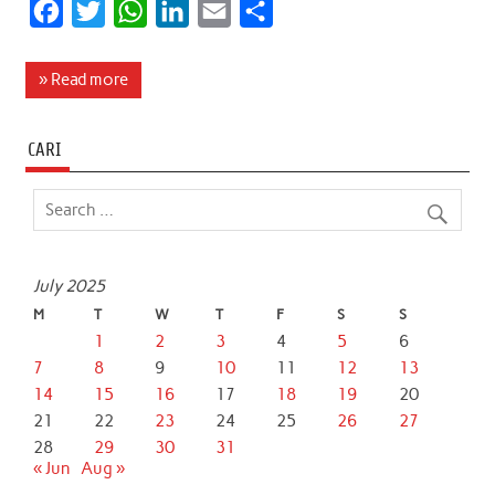
F
T
W
L
E
S
a
w
h
i
m
h
c
i
a
n
a
a
» Read more
e
t
t
k
i
r
b
t
s
e
l
e
CARI
o
e
A
d
o
r
p
I
k
p
n
July 2025
M
T
W
T
F
S
S
1
2
3
4
5
6
7
8
9
10
11
12
13
14
15
16
17
18
19
20
21
22
23
24
25
26
27
28
29
30
31
« Jun
Aug »