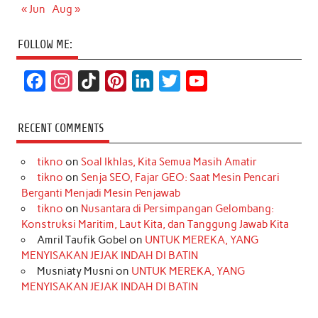
« Jun
Aug »
FOLLOW ME:
F
I
T
P
L
T
Y
a
n
i
i
i
w
o
c
s
k
n
n
i
u
RECENT COMMENTS
e
t
T
t
k
t
T
tikno
on
Soal Ikhlas, Kita Semua Masih Amatir
b
a
o
e
e
t
u
tikno
on
Senja SEO, Fajar GEO: Saat Mesin Pencari
o
g
k
r
d
e
b
Berganti Menjadi Mesin Penjawab
o
r
e
I
r
e
tikno
on
Nusantara di Persimpangan Gelombang:
Konstruksi Maritim, Laut Kita, dan Tanggung Jawab Kita
k
a
s
n
Amril Taufik Gobel
on
UNTUK MEREKA, YANG
m
t
MENYISAKAN JEJAK INDAH DI BATIN
Musniaty Musni
on
UNTUK MEREKA, YANG
MENYISAKAN JEJAK INDAH DI BATIN