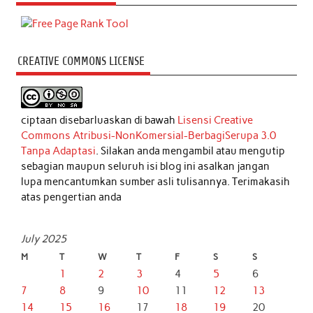
CREATIVE COMMONS LICENSE
ciptaan disebarluaskan di bawah
Lisensi Creative
Commons Atribusi-NonKomersial-BerbagiSerupa 3.0
Tanpa Adaptasi
. Silakan anda mengambil atau mengutip
sebagian maupun seluruh isi blog ini asalkan jangan
lupa mencantumkan sumber asli tulisannya. Terimakasih
atas pengertian anda
July 2025
M
T
W
T
F
S
S
1
2
3
4
5
6
7
8
9
10
11
12
13
14
15
16
17
18
19
20