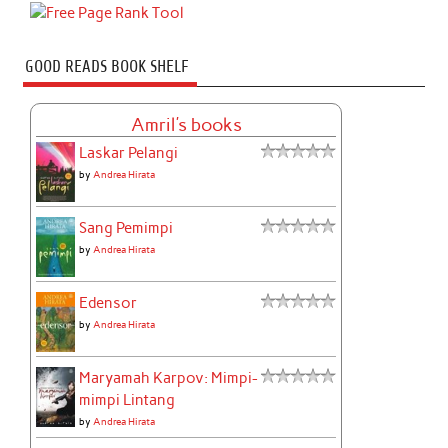
GOOD READS BOOK SHELF
Amril's books
Laskar Pelangi
by
Andrea Hirata
Sang Pemimpi
by
Andrea Hirata
Edensor
by
Andrea Hirata
Maryamah Karpov: Mimpi-
mimpi Lintang
by
Andrea Hirata