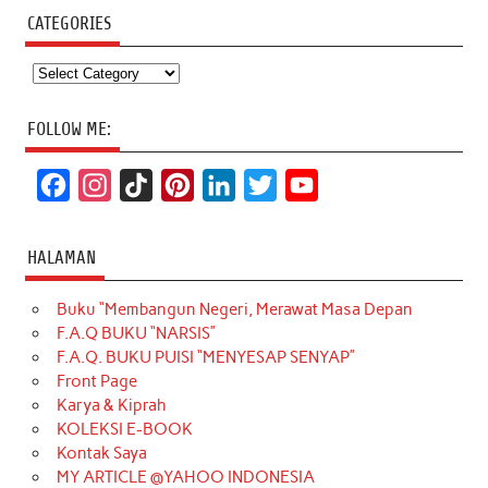
CATEGORIES
Categories
FOLLOW ME:
F
I
T
P
L
T
Y
a
n
i
i
i
w
o
c
s
k
n
n
i
u
HALAMAN
e
t
T
t
k
t
T
Buku “Membangun Negeri, Merawat Masa Depan
b
a
o
e
e
t
u
F.A.Q BUKU “NARSIS”
o
g
k
r
d
e
b
F.A.Q. BUKU PUISI “MENYESAP SENYAP”
o
r
e
I
r
e
Front Page
Karya & Kiprah
k
a
s
n
KOLEKSI E-BOOK
m
t
Kontak Saya
MY ARTICLE @YAHOO INDONESIA