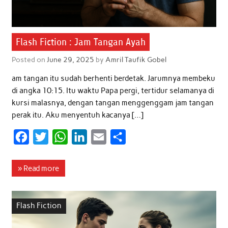
Flash Fiction : Jam Tangan Ayah
Posted on
June 29, 2025
by
Amril Taufik Gobel
am tangan itu sudah berhenti berdetak. Jarumnya membeku
di angka 10:15. Itu waktu Papa pergi, tertidur selamanya di
kursi malasnya, dengan tangan menggenggam jam tangan
perak itu. Aku menyentuh kacanya […]
F
T
W
L
E
S
a
w
h
i
m
h
c
i
a
n
a
a
» Read more
e
t
t
k
i
r
b
t
s
e
l
e
Flash Fiction
o
e
A
d