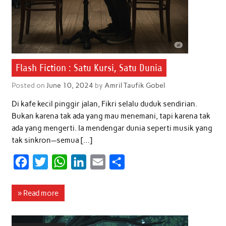
Flash Fiction : Satu Kursi, Satu Dunia
Posted on
June 10, 2024
by
Amril Taufik Gobel
Di kafe kecil pinggir jalan, Fikri selalu duduk sendirian.
Bukan karena tak ada yang mau menemani, tapi karena tak
ada yang mengerti. Ia mendengar dunia seperti musik yang
tak sinkron—semua […]
F
T
W
L
E
S
a
w
h
i
m
h
c
i
a
n
a
a
» Read more
e
t
t
k
i
r
b
t
s
e
l
e