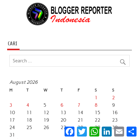
CARI
August 2026
M
T
W
T
F
S
S
1
2
3
4
5
6
7
8
9
10
11
12
13
14
15
16
17
18
19
20
21
22
23
24
25
26
27
28
29
30
Facebook
Twitter
WhatsApp
LinkedIn
Email
S
31