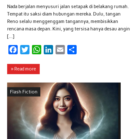
Nada berjalan menyusuri jalan setapak di belakang rumah.
Tempat itu saksi diam hubungan mereka. Dulu, tangan
Reno selalu menggenggam tangannya, membisikkan
rencana masa depan. Kini, yang tersisa hanya desau angin
[…]
F
T
W
L
E
S
a
w
h
i
m
h
c
i
a
n
a
a
» Read more
e
t
t
k
i
r
b
t
s
e
l
e
Flash Fiction
o
e
A
d
o
r
p
I
k
p
n