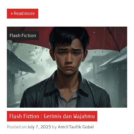
a
w
h
i
m
h
c
i
a
n
a
a
» Read more
e
t
t
k
i
r
b
t
s
e
l
e
Flash Fiction
o
e
A
d
o
r
p
I
k
p
n
Flash Fiction : Gerimis dan Wajahmu
Posted on
July 7, 2025
by
Amril Taufik Gobel