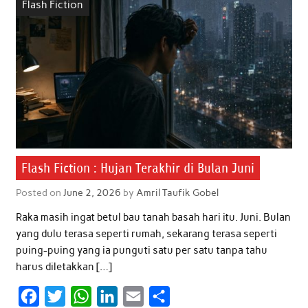
Flash Fiction
Flash Fiction : Hujan Terakhir di Bulan Juni
Posted on
June 2, 2026
by
Amril Taufik Gobel
Raka masih ingat betul bau tanah basah hari itu. Juni. Bulan
yang dulu terasa seperti rumah, sekarang terasa seperti
puing-puing yang ia punguti satu per satu tanpa tahu
harus diletakkan […]
F
T
W
L
E
S