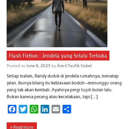
Flash Fiction : Jendela yang Selalu Terbuka
Posted on
June 9, 2025
by
Amril Taufik Gobel
Setiap malam, Randy duduk di jendela rumahnya, menatap
jalan. Ibunya bilang itu kebiasaan bodoh—menunggu orang
yang tak akan kembali. Ayahnya pergi tujuh bulan lalu.
Bukan karena perang atau kecelakaan, tapi […]
F
T
W
L
E
S
a
w
h
i
m
h
c
i
a
n
a
a
» Read more