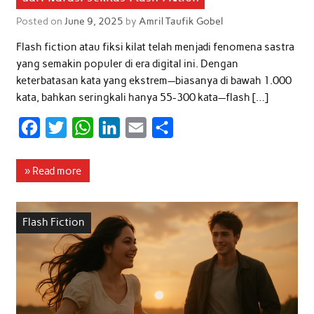
Posted on
June 9, 2025
by
Amril Taufik Gobel
Flash fiction atau fiksi kilat telah menjadi fenomena sastra
yang semakin populer di era digital ini. Dengan
keterbatasan kata yang ekstrem—biasanya di bawah 1.000
kata, bahkan seringkali hanya 55-300 kata—flash […]
F
T
W
L
E
S
a
w
h
i
m
h
c
i
a
n
a
a
» Read more
e
t
t
k
i
r
b
t
s
e
l
e
Flash Fiction
o
e
A
d
o
r
p
I
k
p
n