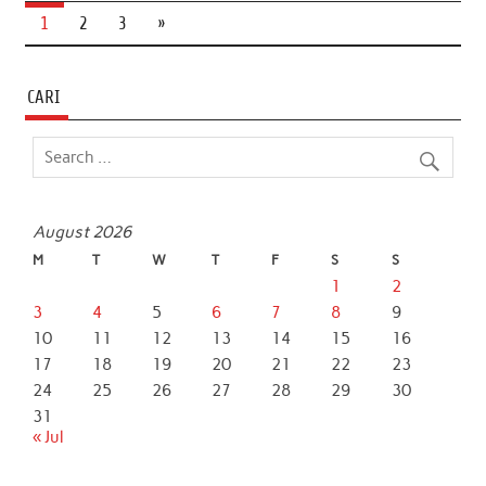
b
t
s
e
l
e
1
2
3
»
o
e
A
d
o
r
p
I
CARI
k
p
n
August 2026
M
T
W
T
F
S
S
1
2
3
4
5
6
7
8
9
10
11
12
13
14
15
16
17
18
19
20
21
22
23
24
25
26
27
28
29
30
31
« Jul