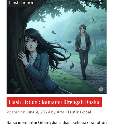
Flash Fiction
o
e
A
d
o
r
p
I
k
p
n
Flash Fiction : Namamu Ditengah Doaku
Posted on
June 9, 2024
by
Amril Taufik Gobel
Raisa mencintai Gilang diam-diam selama dua tahun.