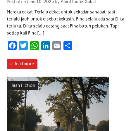
Posted on
June 10, 2025
by
Amril Taufik Gobel
Mereka dekat. Terlalu dekat untuk sekadar sahabat, tapi
terlalu jauh untuk disebut kekasih. Fina selalu ada saat Dika
terluka. Dika selalu datang saat Fina butuh pelukan. Tapi
setiap kali Fina […]
F
T
W
L
E
S
a
w
h
i
m
h
c
i
a
n
a
a
» Read more
e
t
t
k
i
r
b
t
s
e
l
e
Flash Fiction
o
e
A
d
o
r
p
I
k
p
n