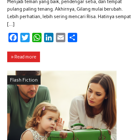
Menjadi teman yang baik, pendengar setia, dan tempat
pulang paling tenang. Akhirnya, Gilang mulai berubah.
Lebih perhatian, lebih sering mencari Risa. Hatinya sempat
[…]
F
T
W
L
E
S
a
w
h
i
m
h
c
i
a
n
a
a
» Read more
e
t
t
k
i
r
b
t
s
e
l
e
Flash Fiction
o
e
A
d
o
r
p
I
k
p
n