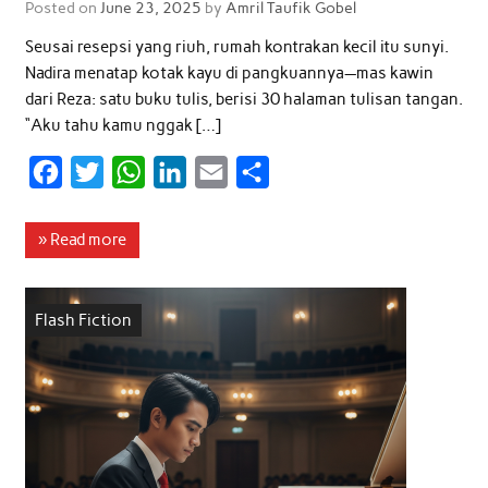
Posted on
June 23, 2025
by
Amril Taufik Gobel
Seusai resepsi yang riuh, rumah kontrakan kecil itu sunyi.
Nadira menatap kotak kayu di pangkuannya—mas kawin
dari Reza: satu buku tulis, berisi 30 halaman tulisan tangan.
“Aku tahu kamu nggak […]
F
T
W
L
E
S
a
w
h
i
m
h
c
i
a
n
a
a
» Read more
e
t
t
k
i
r
b
t
s
e
l
e
Flash Fiction
o
e
A
d
o
r
p
I
k
p
n