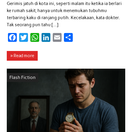
Gerimis jatuh di kota ini, seperti malam itu ketika ia berlari
ke rumah sakit, hanya untuk menemukan tubuhmu
terbaring kaku di ranjang putih. Kecelakaan, kata dokter.
Tak seorang pun tahu […]
F
T
W
L
E
S
a
w
h
i
m
h
c
i
a
n
a
a
» Read more
e
t
t
k
i
r
b
t
s
e
l
e
Flash Fiction
o
e
A
d
o
r
p
I
k
p
n