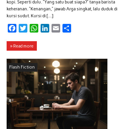
kopi. Seperti dulu. “Yang satu buat siapa?” tanya barista
keheranan. “Kenangan,” jawab Arga singkat, lalu duduk di
kursi sudut. Kursi di […]
F
T
W
L
E
S
a
w
h
i
m
h
c
i
a
n
a
a
» Read more
e
t
t
k
i
r
b
t
s
e
l
e
Flash Fiction
o
e
A
d
o
r
p
I
k
p
n