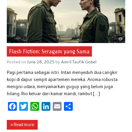
o
r
p
I
k
p
n
Flash Fiction: Seragam yang Sama
Posted on
June 28, 2025
by
Amril Taufik Gobel
Pagi pertama sebagai istri. Intan menyeduh dua cangkir
kopi di dapur sempit apartemen mereka. Aroma robusta
mengisi udara, menyamarkan gugup yang belum juga
hilang. Rio keluar dari kamar mandi, rambut […]
F
T
W
L
E
S
a
w
h
i
m
h
c
i
a
n
a
a
» Read more