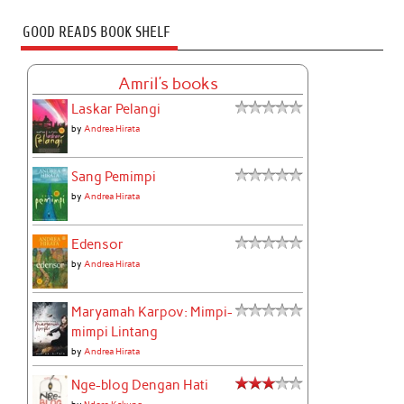
GOOD READS BOOK SHELF
Amril's books
Laskar Pelangi
by
Andrea Hirata
Sang Pemimpi
by
Andrea Hirata
Edensor
by
Andrea Hirata
Maryamah Karpov: Mimpi-
mimpi Lintang
by
Andrea Hirata
Nge-blog Dengan Hati