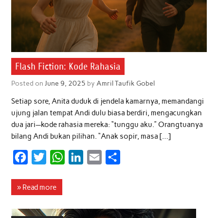
Flash Fiction: Kode Rahasia
Posted on
June 9, 2025
by
Amril Taufik Gobel
Setiap sore, Anita duduk di jendela kamarnya, memandangi
ujung jalan tempat Andi dulu biasa berdiri, mengacungkan
dua jari—kode rahasia mereka: “tunggu aku.” Orangtuanya
bilang Andi bukan pilihan. “Anak sopir, masa […]
F
T
W
L
E
S
a
w
h
i
m
h
c
i
a
n
a
a
» Read more
e
t
t
k
i
r
b
t
s
e
l
e