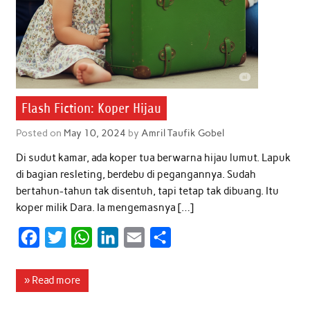
Flash Fiction: Koper Hijau
Posted on
May 10, 2024
by
Amril Taufik Gobel
Di sudut kamar, ada koper tua berwarna hijau lumut. Lapuk
di bagian resleting, berdebu di pegangannya. Sudah
bertahun-tahun tak disentuh, tapi tetap tak dibuang. Itu
koper milik Dara. Ia mengemasnya […]
F
T
W
L
E
S
a
w
h
i
m
h
c
i
a
n
a
a
» Read more
e
t
t
k
i
r