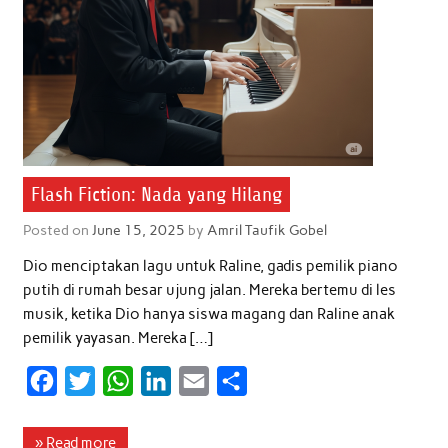
Flash Fiction: Nada yang Hilang
Posted on
June 15, 2025
by
Amril Taufik Gobel
Dio menciptakan lagu untuk Raline, gadis pemilik piano
putih di rumah besar ujung jalan. Mereka bertemu di les
musik, ketika Dio hanya siswa magang dan Raline anak
pemilik yayasan. Mereka […]
F
T
W
L
E
S
a
w
h
i
m
h
c
i
a
n
a
a
» Read more