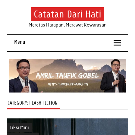
Skip
to
content
Catatan Dari Hati
Meretas Harapan, Merawat Kewarasan
Menu
CATEGORY:
FLASH FICTION
Fiksi Mini