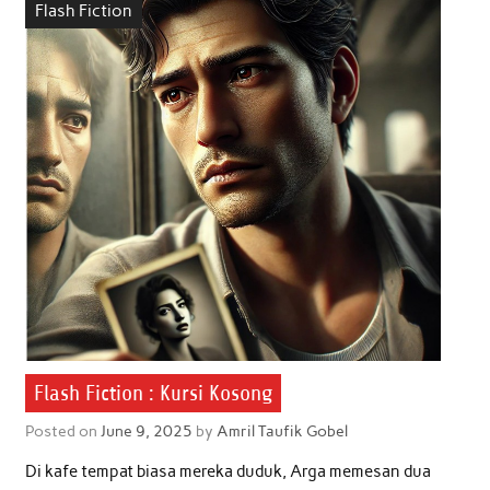
Flash Fiction
o
e
A
d
o
r
p
I
k
p
n
Flash Fiction : Kursi Kosong
Posted on
June 9, 2025
by
Amril Taufik Gobel
Di kafe tempat biasa mereka duduk, Arga memesan dua