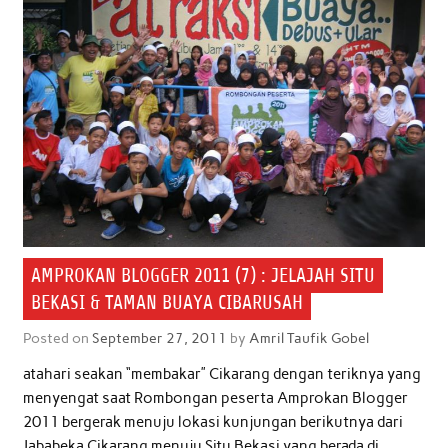
AMPROKAN BLOGGER 2011 (7) : JELAJAH SITU
BEKASI & TAMAN BUAYA CIBARUSAH
Posted on
September 27, 2011
by
Amril Taufik Gobel
atahari seakan “membakar” Cikarang dengan teriknya yang
menyengat saat Rombongan peserta Amprokan Blogger
2011 bergerak menuju lokasi kunjungan berikutnya dari
Jababeka Cikarang menuju Situ Bekasi yang berada di