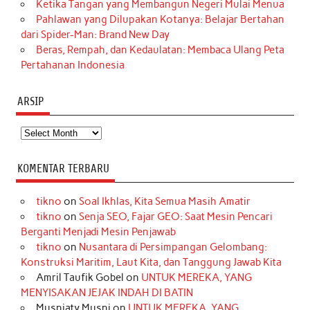
Ketika Tangan yang Membangun Negeri Mulai Menua
Pahlawan yang Dilupakan Kotanya: Belajar Bertahan
dari Spider-Man: Brand New Day
Beras, Rempah, dan Kedaulatan: Membaca Ulang Peta
Pertahanan Indonesia
ARSIP
Arsip
KOMENTAR TERBARU
tikno
on
Soal Ikhlas, Kita Semua Masih Amatir
tikno
on
Senja SEO, Fajar GEO: Saat Mesin Pencari
Berganti Menjadi Mesin Penjawab
tikno
on
Nusantara di Persimpangan Gelombang:
Konstruksi Maritim, Laut Kita, dan Tanggung Jawab Kita
Amril Taufik Gobel
on
UNTUK MEREKA, YANG
MENYISAKAN JEJAK INDAH DI BATIN
Musniaty Musni
on
UNTUK MEREKA, YANG