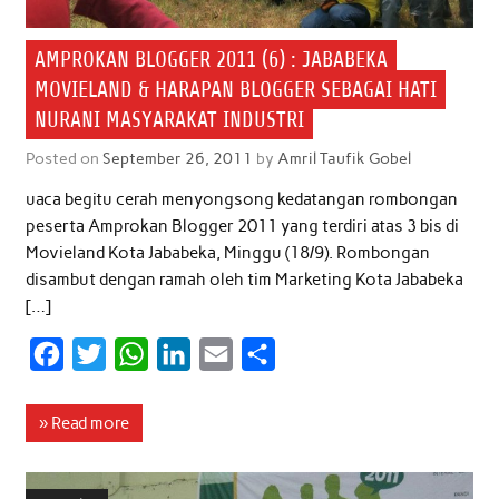
AMPROKAN BLOGGER 2011 (6) : JABABEKA
MOVIELAND & HARAPAN BLOGGER SEBAGAI HATI
NURANI MASYARAKAT INDUSTRI
Posted on
September 26, 2011
by
Amril Taufik Gobel
uaca begitu cerah menyongsong kedatangan rombongan
peserta Amprokan Blogger 2011 yang terdiri atas 3 bis di
Movieland Kota Jababeka, Minggu (18/9). Rombongan
disambut dengan ramah oleh tim Marketing Kota Jababeka
[…]
F
T
W
L
E
S
a
w
h
i
m
h
c
i
a
n
a
a
» Read more
e
t
t
k
i
r
b
t
s
e
l
e