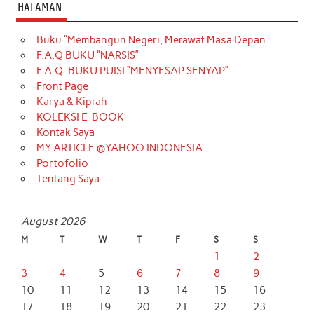
HALAMAN
Buku “Membangun Negeri, Merawat Masa Depan
F.A.Q BUKU “NARSIS”
F.A.Q. BUKU PUISI “MENYESAP SENYAP”
Front Page
Karya & Kiprah
KOLEKSI E-BOOK
Kontak Saya
MY ARTICLE @YAHOO INDONESIA
Portofolio
Tentang Saya
August 2026
M
T
W
T
F
S
S
1
2
3
4
5
6
7
8
9
10
11
12
13
14
15
16
17
18
19
20
21
22
23