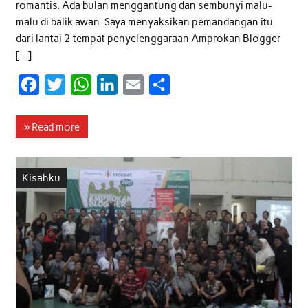
romantis. Ada bulan menggantung dan sembunyi malu-
malu di balik awan. Saya menyaksikan pemandangan itu
dari lantai 2 tempat penyelenggaraan Amprokan Blogger
[…]
F
T
W
L
E
S
a
w
h
i
m
h
c
i
a
n
a
a
» Read more
e
t
t
k
i
r
b
t
s
e
l
e
Kisahku
o
e
A
d
o
r
p
I
k
p
n