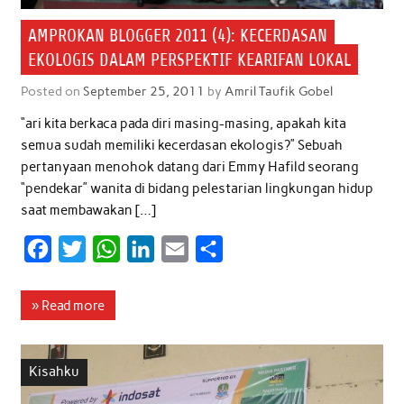
AMPROKAN BLOGGER 2011 (4): KECERDASAN
EKOLOGIS DALAM PERSPEKTIF KEARIFAN LOKAL
Posted on
September 25, 2011
by
Amril Taufik Gobel
“ari kita berkaca pada diri masing-masing, apakah kita
semua sudah memiliki kecerdasan ekologis?” Sebuah
pertanyaan menohok datang dari Emmy Hafild seorang
“pendekar” wanita di bidang pelestarian lingkungan hidup
saat membawakan […]
F
T
W
L
E
S
a
w
h
i
m
h
c
i
a
n
a
a
» Read more
e
t
t
k
i
r
b
t
s
e
l
e
Kisahku
o
e
A
d