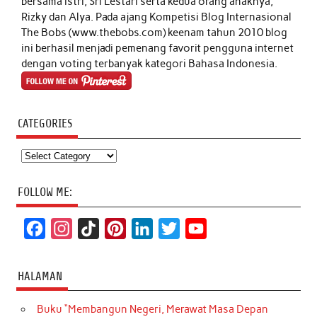
bersama istri, Sri Lestari serta kedua orang anaknya,
Rizky dan Alya. Pada ajang Kompetisi Blog Internasional
The Bobs (www.thebobs.com) keenam tahun 2010 blog
ini berhasil menjadi pemenang favorit pengguna internet
dengan voting terbanyak kategori Bahasa Indonesia.
CATEGORIES
Categories
FOLLOW ME:
F
I
T
P
L
T
Y
a
n
i
i
i
w
o
c
s
k
n
n
i
u
HALAMAN
e
t
T
t
k
t
T
Buku “Membangun Negeri, Merawat Masa Depan
b
a
o
e
e
t
u