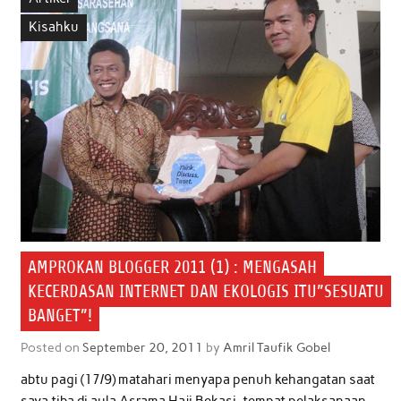
o
e
A
d
Kisahku
o
r
p
I
k
p
n
AMPROKAN BLOGGER 2011 (1) : MENGASAH
KECERDASAN INTERNET DAN EKOLOGIS ITU”SESUATU
BANGET”!
Posted on
September 20, 2011
by
Amril Taufik Gobel
abtu pagi (17/9) matahari menyapa penuh kehangatan saat