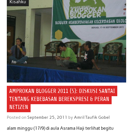
Kisahku
o
e
A
d
o
r
p
I
k
p
n
AMPROKAN BLOGGER 2011 (5): DISKUSI SANTAI
TENTANG KEBEBASAN BEREKSPRESI & PERAN
NETIZEN
Posted on
September 25, 2011
by
Amril Taufik Gobel
alam minggu (17/9) di aula Asrama Haji terlihat begitu