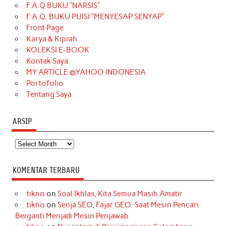
F.A.Q BUKU “NARSIS”
o
g
k
r
d
e
b
F.A.Q. BUKU PUISI “MENYESAP SENYAP”
o
r
e
I
r
e
Front Page
Karya & Kiprah
k
a
s
n
KOLEKSI E-BOOK
m
t
Kontak Saya
MY ARTICLE @YAHOO INDONESIA
Portofolio
Tentang Saya
ARSIP
Arsip
KOMENTAR TERBARU
tikno
on
Soal Ikhlas, Kita Semua Masih Amatir
tikno
on
Senja SEO, Fajar GEO: Saat Mesin Pencari
Berganti Menjadi Mesin Penjawab