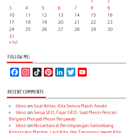
1
2
3
4
5
6
7
8
9
10
11
12
13
14
15
16
17
18
19
20
21
22
23
24
25
26
27
28
29
30
31
« Jul
FOLLOW ME:
F
I
T
P
L
T
Y
a
n
i
i
i
w
o
c
s
k
n
n
i
u
RECENT COMMENTS
e
t
T
t
k
t
T
tikno
on
Soal Ikhlas, Kita Semua Masih Amatir
b
a
o
e
e
t
u
tikno
on
Senja SEO, Fajar GEO: Saat Mesin Pencari
o
g
k
r
d
e
b
Berganti Menjadi Mesin Penjawab
o
r
e
I
r
e
tikno
on
Nusantara di Persimpangan Gelombang:
Konstruksi Maritim, Laut Kita, dan Tanggung Jawab Kita