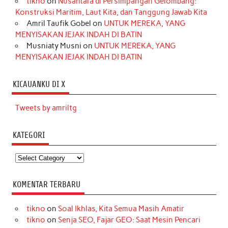
tikno
on
Nusantara di Persimpangan Gelombang:
Konstruksi Maritim, Laut Kita, dan Tanggung Jawab Kita
Amril Taufik Gobel
on
UNTUK MEREKA, YANG
MENYISAKAN JEJAK INDAH DI BATIN
Musniaty Musni
on
UNTUK MEREKA, YANG
MENYISAKAN JEJAK INDAH DI BATIN
KICAUANKU DI X
Tweets by amriltg
KATEGORI
Kategori
KOMENTAR TERBARU
tikno
on
Soal Ikhlas, Kita Semua Masih Amatir
tikno
on
Senja SEO, Fajar GEO: Saat Mesin Pencari