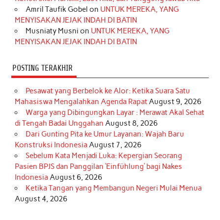
k
a
s
n
Amril Taufik Gobel
on
UNTUK MEREKA, YANG
m
t
MENYISAKAN JEJAK INDAH DI BATIN
Musniaty Musni
on
UNTUK MEREKA, YANG
MENYISAKAN JEJAK INDAH DI BATIN
POSTING TERAKHIR
Pesawat yang Berbelok ke Alor: Ketika Suara Satu
Mahasiswa Mengalahkan Agenda Rapat
August 9, 2026
Warga yang Dibingungkan Layar : Merawat Akal Sehat
di Tengah Badai Unggahan
August 8, 2026
Dari Gunting Pita ke Umur Layanan: Wajah Baru
Konstruksi Indonesia
August 7, 2026
Sebelum Kata Menjadi Luka: Kepergian Seorang
Pasien BPJS dan Panggilan ‘Einfühlung’ bagi Nakes
Indonesia
August 6, 2026
Ketika Tangan yang Membangun Negeri Mulai Menua
August 4, 2026