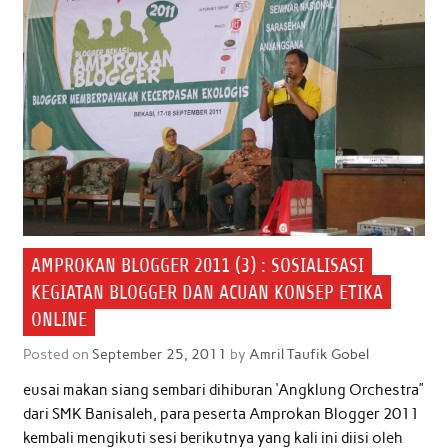
o
r
p
I
k
p
n
AMPROKAN BLOGGER 2011 (3) : SOSIALISASI
KEGIATAN BLOGGER DAN ACUAN KONSEP ETIKA
ONLINE
Posted on
September 25, 2011
by
Amril Taufik Gobel
eusai makan siang sembari dihiburan ‘Angklung Orchestra”
dari SMK Banisaleh, para peserta Amprokan Blogger 2011
kembali mengikuti sesi berikutnya yang kali ini diisi oleh