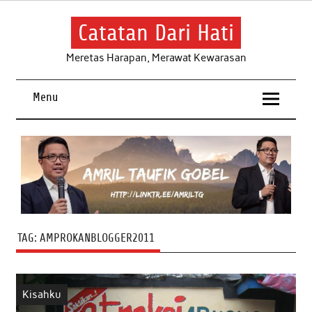
Skip
to
content
Catatan Dari Hati
Meretas Harapan, Merawat Kewarasan
Menu
TAG:
AMPROKANBLOGGER2011
Kisahku