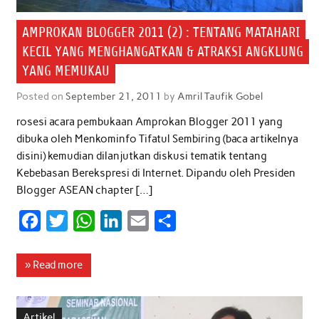
AMPROKAN BLOGGER 2011 (2) : TENTANG MATAHARI
KECIL YANG MENGHANGATKAN & ATRAKSI ANGKLUNG
YANG MEMUKAU
Posted on
September 21, 2011
by
Amril Taufik Gobel
rosesi acara pembukaan Amprokan Blogger 2011 yang
dibuka oleh Menkominfo Tifatul Sembiring (baca artikelnya
disini) kemudian dilanjutkan diskusi tematik tentang
Kebebasan Berekspresi di Internet. Dipandu oleh Presiden
Blogger ASEAN chapter […]
F
T
W
L
E
S
a
w
h
i
m
h
c
i
a
n
a
a
» Read more
e
t
t
k
i
r
b
t
s
e
l
e
Artikel