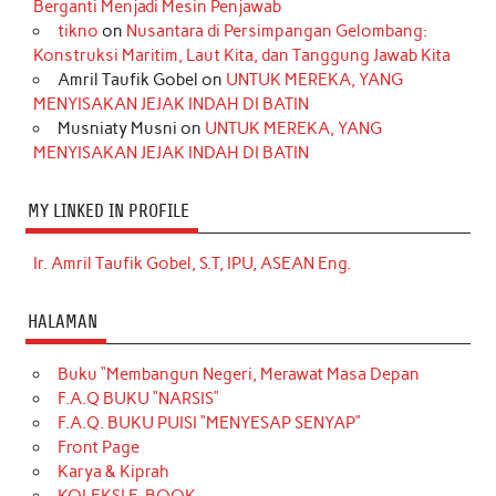
Berganti Menjadi Mesin Penjawab
tikno
on
Nusantara di Persimpangan Gelombang:
Konstruksi Maritim, Laut Kita, dan Tanggung Jawab Kita
Amril Taufik Gobel
on
UNTUK MEREKA, YANG
MENYISAKAN JEJAK INDAH DI BATIN
Musniaty Musni
on
UNTUK MEREKA, YANG
MENYISAKAN JEJAK INDAH DI BATIN
MY LINKED IN PROFILE
Ir. Amril Taufik Gobel, S.T, IPU, ASEAN Eng.
HALAMAN
Buku “Membangun Negeri, Merawat Masa Depan
F.A.Q BUKU “NARSIS”
F.A.Q. BUKU PUISI “MENYESAP SENYAP”
Front Page
Karya & Kiprah
KOLEKSI E-BOOK