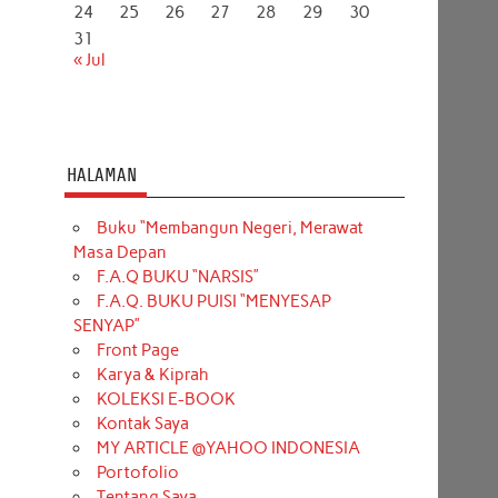
24
25
26
27
28
29
30
31
« Jul
HALAMAN
Buku “Membangun Negeri, Merawat
Masa Depan
F.A.Q BUKU “NARSIS”
F.A.Q. BUKU PUISI “MENYESAP
SENYAP”
Front Page
Karya & Kiprah
KOLEKSI E-BOOK
Kontak Saya
MY ARTICLE @YAHOO INDONESIA
Portofolio
Tentang Saya