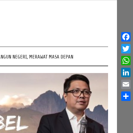
Face
NGUN NEGERI, MERAWAT MASA DEPAN
Twitt
What
Linke
Email
Share