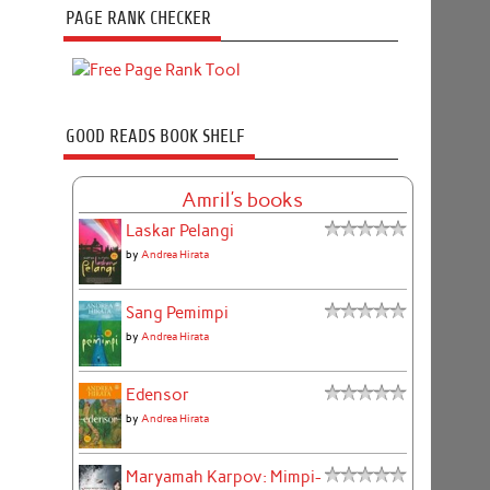
PAGE RANK CHECKER
GOOD READS BOOK SHELF
Amril's books
Laskar Pelangi
by
Andrea Hirata
Sang Pemimpi
by
Andrea Hirata
Edensor
by
Andrea Hirata
Maryamah Karpov: Mimpi-