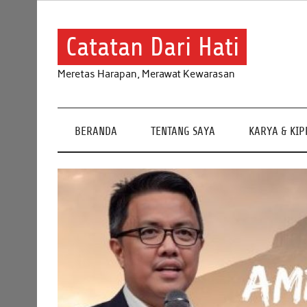
Skip
to
content
Catatan Dari Hati
Meretas Harapan, Merawat Kewarasan
BERANDA
TENTANG SAYA
KARYA & KI