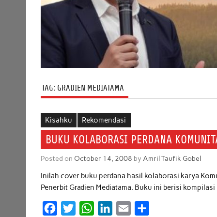
TAG:
GRADIEN MEDIATAMA
Kisahku
Rekomendasi
BUKU KOLABORASI PERDANA KOMUNIT
Posted on
October 14, 2008
by
Amril Taufik Gobel
Inilah cover buku perdana hasil kolaborasi karya K
Penerbit Gradien Mediatama. Buku ini berisi kompilasi 
F
T
W
L
E
S