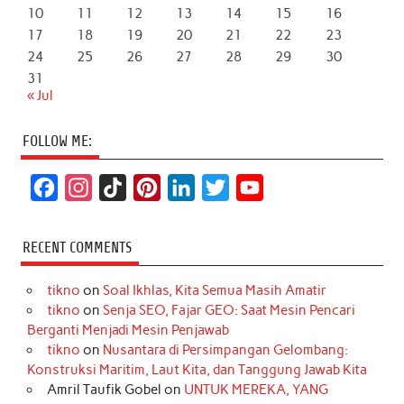
10
11
12
13
14
15
16
17
18
19
20
21
22
23
24
25
26
27
28
29
30
31
« Jul
FOLLOW ME:
F
I
T
P
L
T
Y
a
n
i
i
i
w
o
c
s
k
n
n
i
u
RECENT COMMENTS
e
t
T
t
k
t
T
tikno
on
Soal Ikhlas, Kita Semua Masih Amatir
b
a
o
e
e
t
u
tikno
on
Senja SEO, Fajar GEO: Saat Mesin Pencari
o
g
k
r
d
e
b
Berganti Menjadi Mesin Penjawab
o
r
e
I
r
e
tikno
on
Nusantara di Persimpangan Gelombang:
Konstruksi Maritim, Laut Kita, dan Tanggung Jawab Kita
k
a
s
n
Amril Taufik Gobel
on
UNTUK MEREKA, YANG
m
t