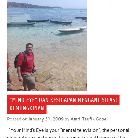
“MIND EYE” DAN KESIGAPAN MENGANTISIPASI
KEMUNGKINAN
Posted on
January 31, 2009
by
Amril Taufik Gobel
“Your Mind’s Eye is your “mental television”, the personal
channel you can tune in to see what could happen if the