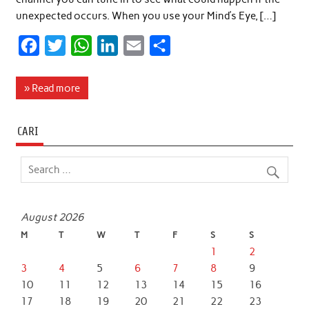
unexpected occurs. When you use your Mind’s Eye, […]
F
T
W
L
E
S
a
w
h
i
m
h
c
i
a
n
a
a
» Read more
e
t
t
k
i
r
b
t
s
e
l
e
CARI
o
e
A
d
o
r
p
I
k
p
n
August 2026
M
T
W
T
F
S
S
1
2
3
4
5
6
7
8
9
10
11
12
13
14
15
16
17
18
19
20
21
22
23