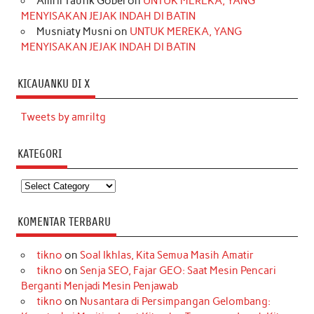
Amril Taufik Gobel
on
UNTUK MEREKA, YANG
MENYISAKAN JEJAK INDAH DI BATIN
Musniaty Musni
on
UNTUK MEREKA, YANG
MENYISAKAN JEJAK INDAH DI BATIN
KICAUANKU DI X
Tweets by amriltg
KATEGORI
Kategori
KOMENTAR TERBARU
tikno
on
Soal Ikhlas, Kita Semua Masih Amatir
tikno
on
Senja SEO, Fajar GEO: Saat Mesin Pencari
Berganti Menjadi Mesin Penjawab
tikno
on
Nusantara di Persimpangan Gelombang: