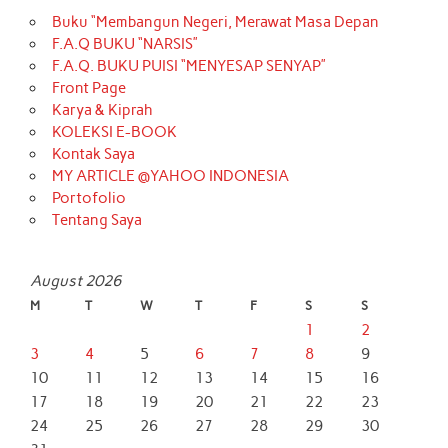
Buku “Membangun Negeri, Merawat Masa Depan
F.A.Q BUKU “NARSIS”
F.A.Q. BUKU PUISI “MENYESAP SENYAP”
Front Page
Karya & Kiprah
KOLEKSI E-BOOK
Kontak Saya
MY ARTICLE @YAHOO INDONESIA
Portofolio
Tentang Saya
August 2026
M
T
W
T
F
S
S
1
2
3
4
5
6
7
8
9
10
11
12
13
14
15
16
17
18
19
20
21
22
23
24
25
26
27
28
29
30