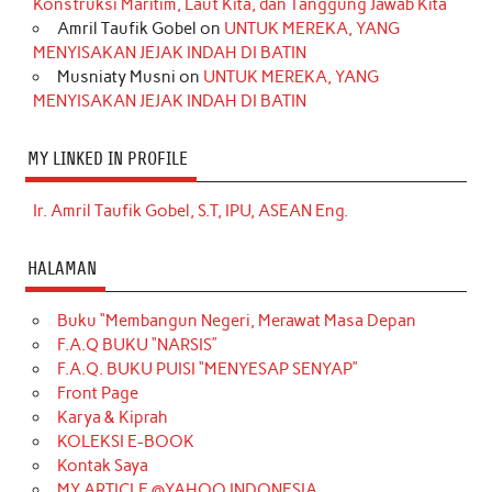
Konstruksi Maritim, Laut Kita, dan Tanggung Jawab Kita
Amril Taufik Gobel
on
UNTUK MEREKA, YANG
MENYISAKAN JEJAK INDAH DI BATIN
Musniaty Musni
on
UNTUK MEREKA, YANG
MENYISAKAN JEJAK INDAH DI BATIN
MY LINKED IN PROFILE
Ir. Amril Taufik Gobel, S.T, IPU, ASEAN Eng.
HALAMAN
Buku “Membangun Negeri, Merawat Masa Depan
F.A.Q BUKU “NARSIS”
F.A.Q. BUKU PUISI “MENYESAP SENYAP”
Front Page
Karya & Kiprah
KOLEKSI E-BOOK
Kontak Saya
MY ARTICLE @YAHOO INDONESIA