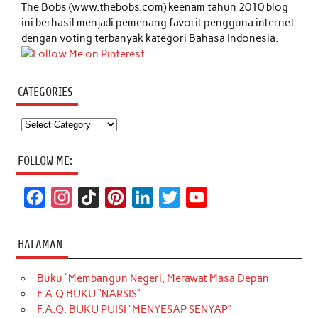
The Bobs (www.thebobs.com) keenam tahun 2010 blog
ini berhasil menjadi pemenang favorit pengguna internet
dengan voting terbanyak kategori Bahasa Indonesia.
CATEGORIES
Categories
FOLLOW ME:
F
I
T
P
L
T
Y
a
n
i
i
i
w
o
c
s
k
n
n
i
u
HALAMAN
e
t
T
t
k
t
T
Buku “Membangun Negeri, Merawat Masa Depan
b
a
o
e
e
t
u
F.A.Q BUKU “NARSIS”
o
g
k
r
d
e
b
F.A.Q. BUKU PUISI “MENYESAP SENYAP”