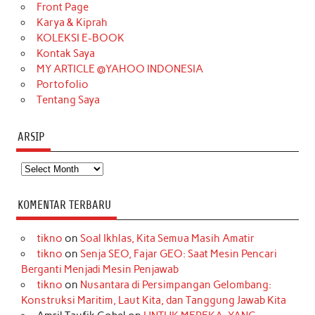
o
r
e
I
r
e
Front Page
Karya & Kiprah
k
a
s
n
KOLEKSI E-BOOK
m
t
Kontak Saya
MY ARTICLE @YAHOO INDONESIA
Portofolio
Tentang Saya
ARSIP
Arsip
KOMENTAR TERBARU
tikno
on
Soal Ikhlas, Kita Semua Masih Amatir
tikno
on
Senja SEO, Fajar GEO: Saat Mesin Pencari
Berganti Menjadi Mesin Penjawab
tikno
on
Nusantara di Persimpangan Gelombang:
Konstruksi Maritim, Laut Kita, dan Tanggung Jawab Kita