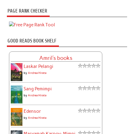
PAGE RANK CHECKER
GOOD READS BOOK SHELF
Amril's books
Laskar Pelangi
by
Andrea Hirata
Sang Pemimpi
by
Andrea Hirata
Edensor
by
Andrea Hirata
Maryamah Karpov: Mimpi-