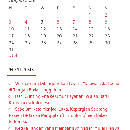
August 2026
M
T
W
T
F
S
S
1
2
3
4
5
6
7
8
9
10
11
12
13
14
15
16
17
18
19
20
21
22
23
24
25
26
27
28
29
30
31
« Jul
RECENT POSTS
Warga yang Dibingungkan Layar : Merawat Akal Sehat
di Tengah Badai Unggahan
Dari Gunting Pita ke Umur Layanan: Wajah Baru
Konstruksi Indonesia
Sebelum Kata Menjadi Luka: Kepergian Seorang
Pasien BPJS dan Panggilan ‘Einfühlung’ bagi Nakes
Indonesia
Ketika Tangan yang Membangun Negeri Mulai Menua