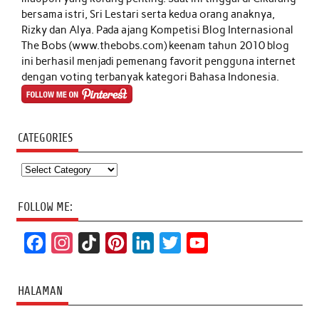
bersama istri, Sri Lestari serta kedua orang anaknya,
Rizky dan Alya. Pada ajang Kompetisi Blog Internasional
The Bobs (www.thebobs.com) keenam tahun 2010 blog
ini berhasil menjadi pemenang favorit pengguna internet
dengan voting terbanyak kategori Bahasa Indonesia.
CATEGORIES
Categories
FOLLOW ME:
F
I
T
P
L
T
Y
a
n
i
i
i
w
o
c
s
k
n
n
i
u
HALAMAN
e
t
T
t
k
t
T