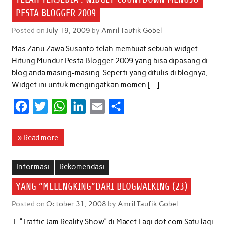
PESTA BLOGGER 2009
Posted on
July 19, 2009
by
Amril Taufik Gobel
Mas Zanu Zawa Susanto telah membuat sebuah widget
Hitung Mundur Pesta Blogger 2009 yang bisa dipasang di
blog anda masing-masing. Seperti yang ditulis di blognya,
Widget ini untuk mengingatkan momen […]
F
T
W
L
E
S
a
w
h
i
m
h
c
i
a
n
a
a
» Read more
e
t
t
k
i
r
b
t
s
e
l
e
Informasi
Rekomendasi
o
e
A
d
YANG “MELENGKING”DARI BLOGWALKING (23)
o
r
p
I
Posted on
October 31, 2008
by
Amril Taufik Gobel
k
p
n
1. “Traffic Jam Reality Show” di Macet Lagi dot com Satu lagi