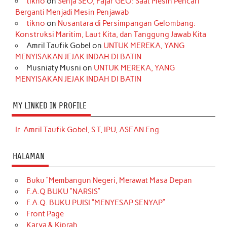
tikno
on
Senja SEO, Fajar GEO: Saat Mesin Pencari
Berganti Menjadi Mesin Penjawab
tikno
on
Nusantara di Persimpangan Gelombang:
Konstruksi Maritim, Laut Kita, dan Tanggung Jawab Kita
Amril Taufik Gobel
on
UNTUK MEREKA, YANG
MENYISAKAN JEJAK INDAH DI BATIN
Musniaty Musni
on
UNTUK MEREKA, YANG
MENYISAKAN JEJAK INDAH DI BATIN
MY LINKED IN PROFILE
Ir. Amril Taufik Gobel, S.T, IPU, ASEAN Eng.
HALAMAN
Buku “Membangun Negeri, Merawat Masa Depan
F.A.Q BUKU “NARSIS”
F.A.Q. BUKU PUISI “MENYESAP SENYAP”
Front Page
Karya & Kiprah