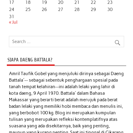
17
18
19
20
21
22
23
24
25
26
27
28
29
30
31
« Jul
SIAPA DAENG BATTALA?
Amril Taufik Gobel
yang menjuluki dirinya sebagai Daeng
Battala'-- sebagai sebentuk penghargaan spesial pada
tanah tempat kelahiran--ini adalah lelaki yang lahir di
kota daeng, 9 April 1970. Battala' dalam Bahasa
Makassar yang berarti berat adalah merujuk pada berat
badan lelaki yang memiliki hobi membaca dan menulis ini,
yang berbobot 100 kg. Blog ini merupakan kumpulan
tulisan yang merupakan refleksi kontemplatifnya atas
suasana yang ada disekitarnya, baik yang penting,
maupun yang kurang penting. Saat ini tinggal di Cikarang