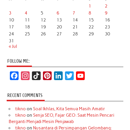
1
2
3
4
5
6
7
8
9
10
11
12
13
14
15
16
17
18
19
20
21
22
23
24
25
26
27
28
29
30
31
« Jul
FOLLOW ME:
F
I
T
P
L
T
Y
a
n
i
i
i
w
o
c
s
k
n
n
i
u
RECENT COMMENTS
e
t
T
t
k
t
T
tikno
on
Soal Ikhlas, Kita Semua Masih Amatir
b
a
o
e
e
t
u
tikno
on
Senja SEO, Fajar GEO: Saat Mesin Pencari
o
g
k
r
d
e
b
Berganti Menjadi Mesin Penjawab
o
r
e
I
r
e
tikno
on
Nusantara di Persimpangan Gelombang: