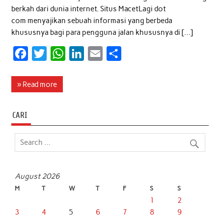
berkah dari dunia internet. Situs MacetLagi dot
com menyajikan sebuah informasi yang berbeda
khususnya bagi para pengguna jalan khususnya di […]
F
T
W
L
E
S
a
w
h
i
m
h
c
i
a
n
a
a
» Read more
e
t
t
k
i
r
b
t
s
e
l
e
CARI
o
e
A
d
o
r
p
I
k
p
n
August 2026
M
T
W
T
F
S
S
1
2
3
4
5
6
7
8
9