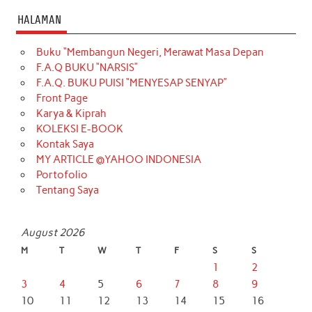
HALAMAN
Buku “Membangun Negeri, Merawat Masa Depan
F.A.Q BUKU “NARSIS”
F.A.Q. BUKU PUISI “MENYESAP SENYAP”
Front Page
Karya & Kiprah
KOLEKSI E-BOOK
Kontak Saya
MY ARTICLE @YAHOO INDONESIA
Portofolio
Tentang Saya
August 2026
M
T
W
T
F
S
S
1
2
3
4
5
6
7
8
9
10
11
12
13
14
15
16