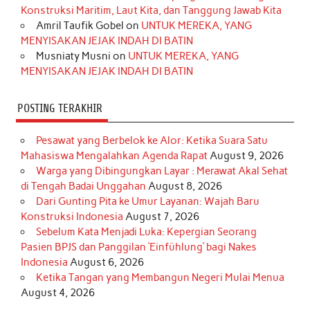
Konstruksi Maritim, Laut Kita, dan Tanggung Jawab Kita
k
a
s
n
Amril Taufik Gobel
on
UNTUK MEREKA, YANG
m
t
MENYISAKAN JEJAK INDAH DI BATIN
Musniaty Musni
on
UNTUK MEREKA, YANG
MENYISAKAN JEJAK INDAH DI BATIN
POSTING TERAKHIR
Pesawat yang Berbelok ke Alor: Ketika Suara Satu
Mahasiswa Mengalahkan Agenda Rapat
August 9, 2026
Warga yang Dibingungkan Layar : Merawat Akal Sehat
di Tengah Badai Unggahan
August 8, 2026
Dari Gunting Pita ke Umur Layanan: Wajah Baru
Konstruksi Indonesia
August 7, 2026
Sebelum Kata Menjadi Luka: Kepergian Seorang
Pasien BPJS dan Panggilan ‘Einfühlung’ bagi Nakes
Indonesia
August 6, 2026
Ketika Tangan yang Membangun Negeri Mulai Menua
August 4, 2026