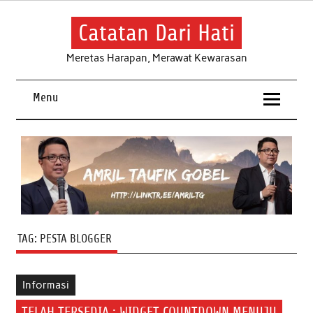
Skip
to
content
Catatan Dari Hati
Meretas Harapan, Merawat Kewarasan
Menu
TAG:
PESTA BLOGGER
Informasi
TELAH TERSEDIA : WIDGET COUNTDOWN MENUJU