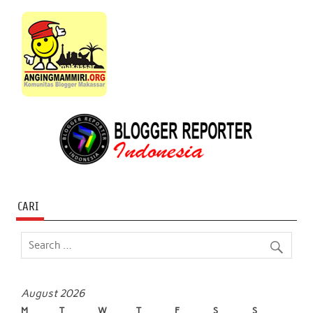
CARI
August 2026
M
T
W
T
F
S
S