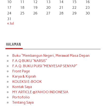
10
11
12
13
14
15
16
17
18
19
20
21
22
23
24
25
26
27
28
29
30
31
« Jul
HALAMAN
Buku “Membangun Negeri, Merawat Masa Depan
F.A.Q BUKU “NARSIS”
F.A.Q. BUKU PUISI “MENYESAP SENYAP”
Front Page
Karya & Kiprah
KOLEKSI E-BOOK
Kontak Saya
MY ARTICLE @YAHOO INDONESIA
Portofolio
Tentang Saya