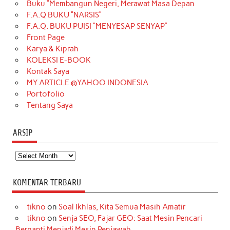
Buku “Membangun Negeri, Merawat Masa Depan
b
a
o
e
e
t
u
F.A.Q BUKU “NARSIS”
o
g
k
r
d
e
b
F.A.Q. BUKU PUISI “MENYESAP SENYAP”
o
r
e
I
r
e
Front Page
Karya & Kiprah
k
a
s
n
KOLEKSI E-BOOK
m
t
Kontak Saya
MY ARTICLE @YAHOO INDONESIA
Portofolio
Tentang Saya
ARSIP
Arsip
KOMENTAR TERBARU
tikno
on
Soal Ikhlas, Kita Semua Masih Amatir
tikno
on
Senja SEO, Fajar GEO: Saat Mesin Pencari
Berganti Menjadi Mesin Penjawab