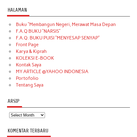
c
s
k
n
n
i
u
HALAMAN
e
t
T
t
k
t
T
Buku “Membangun Negeri, Merawat Masa Depan
b
a
o
e
e
t
u
F.A.Q BUKU “NARSIS”
o
g
k
r
d
e
b
F.A.Q. BUKU PUISI “MENYESAP SENYAP”
o
r
e
I
r
e
Front Page
Karya & Kiprah
k
a
s
n
KOLEKSI E-BOOK
m
t
Kontak Saya
MY ARTICLE @YAHOO INDONESIA
Portofolio
Tentang Saya
ARSIP
Arsip
KOMENTAR TERBARU