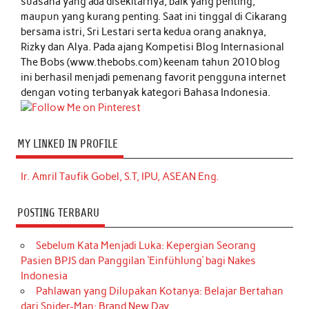
suasana yang ada disekitarnya, baik yang penting,
maupun yang kurang penting. Saat ini tinggal di Cikarang
bersama istri, Sri Lestari serta kedua orang anaknya,
Rizky dan Alya. Pada ajang Kompetisi Blog Internasional
The Bobs (www.thebobs.com) keenam tahun 2010 blog
ini berhasil menjadi pemenang favorit pengguna internet
dengan voting terbanyak kategori Bahasa Indonesia.
MY LINKED IN PROFILE
Ir. Amril Taufik Gobel, S.T, IPU, ASEAN Eng.
POSTING TERBARU
Sebelum Kata Menjadi Luka: Kepergian Seorang
Pasien BPJS dan Panggilan ‘Einfühlung’ bagi Nakes
Indonesia
Pahlawan yang Dilupakan Kotanya: Belajar Bertahan
dari Spider-Man: Brand New Day