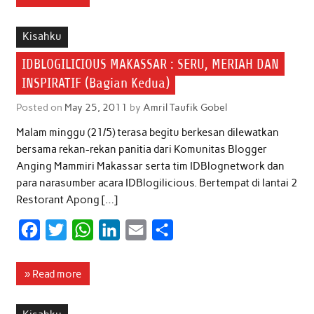
e
t
t
k
i
r
b
t
s
e
l
e
Kisahku
o
e
A
d
IDBLOGILICIOUS MAKASSAR : SERU, MERIAH DAN
o
r
p
I
INSPIRATIF (Bagian Kedua)
k
p
n
Posted on
May 25, 2011
by
Amril Taufik Gobel
Malam minggu (21/5) terasa begitu berkesan dilewatkan
bersama rekan-rekan panitia dari Komunitas Blogger
Anging Mammiri Makassar serta tim IDBlognetwork dan
para narasumber acara IDBlogilicious. Bertempat di lantai 2
Restorant Apong […]
F
T
W
L
E
S
a
w
h
i
m
h
c
i
a
n
a
a
» Read more
e
t
t
k
i
r
b
t
s
e
l
e