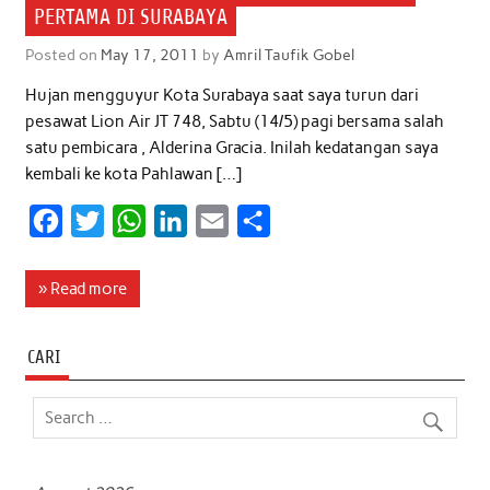
o
r
p
I
PERTAMA DI SURABAYA
k
p
n
Posted on
May 17, 2011
by
Amril Taufik Gobel
Hujan mengguyur Kota Surabaya saat saya turun dari
pesawat Lion Air JT 748, Sabtu (14/5) pagi bersama salah
satu pembicara , Alderina Gracia. Inilah kedatangan saya
kembali ke kota Pahlawan […]
F
T
W
L
E
S
a
w
h
i
m
h
c
i
a
n
a
a
» Read more
e
t
t
k
i
r
b
t
s
e
l
e
CARI
o
e
A
d
o
r
p
I
k
p
n