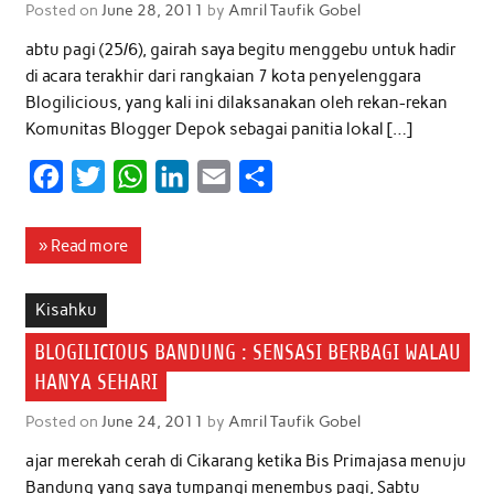
Posted on
June 28, 2011
by
Amril Taufik Gobel
abtu pagi (25/6), gairah saya begitu menggebu untuk hadir
di acara terakhir dari rangkaian 7 kota penyelenggara
Blogilicious, yang kali ini dilaksanakan oleh rekan-rekan
Komunitas Blogger Depok sebagai panitia lokal […]
F
T
W
L
E
S
a
w
h
i
m
h
c
i
a
n
a
a
» Read more
e
t
t
k
i
r
b
t
s
e
l
e
Kisahku
o
e
A
d
BLOGILICIOUS BANDUNG : SENSASI BERBAGI WALAU
o
r
p
I
HANYA SEHARI
k
p
n
Posted on
June 24, 2011
by
Amril Taufik Gobel
ajar merekah cerah di Cikarang ketika Bis Primajasa menuju
Bandung yang saya tumpangi menembus pagi, Sabtu