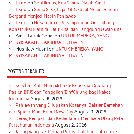
tikno
on
Soal Ikhlas, Kita Semua Masih Amatir
b
a
o
e
e
t
u
tikno
on
Senja SEO, Fajar GEO: Saat Mesin Pencari
o
g
k
r
d
e
b
Berganti Menjadi Mesin Penjawab
o
r
e
I
r
e
tikno
on
Nusantara di Persimpangan Gelombang:
Konstruksi Maritim, Laut Kita, dan Tanggung Jawab Kita
k
a
s
n
Amril Taufik Gobel
on
UNTUK MEREKA, YANG
m
t
MENYISAKAN JEJAK INDAH DI BATIN
Musniaty Musni
on
UNTUK MEREKA, YANG
MENYISAKAN JEJAK INDAH DI BATIN
POSTING TERAKHIR
Sebelum Kata Menjadi Luka: Kepergian Seorang
Pasien BPJS dan Panggilan ‘Einfühlung’ bagi Nakes
Indonesia
August 6, 2026
Pahlawan yang Dilupakan Kotanya: Belajar Bertahan
dari Spider-Man: Brand New Day
August 3, 2026
Beras, Rempah, dan Kedaulatan: Membaca Ulang Peta
Pertahanan Indonesia
August 2, 2026
Jaring yang Tak Pernah Putus: Catatan Cinta untuk