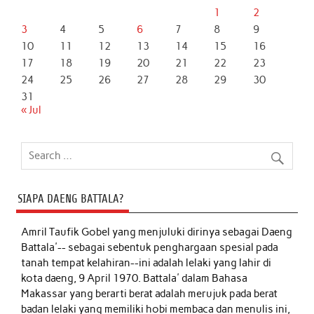
1
2
3
4
5
6
7
8
9
10
11
12
13
14
15
16
17
18
19
20
21
22
23
24
25
26
27
28
29
30
31
« Jul
SIAPA DAENG BATTALA?
Amril Taufik Gobel
yang menjuluki dirinya sebagai Daeng
Battala'-- sebagai sebentuk penghargaan spesial pada
tanah tempat kelahiran--ini adalah lelaki yang lahir di
kota daeng, 9 April 1970. Battala' dalam Bahasa
Makassar yang berarti berat adalah merujuk pada berat
badan lelaki yang memiliki hobi membaca dan menulis ini,