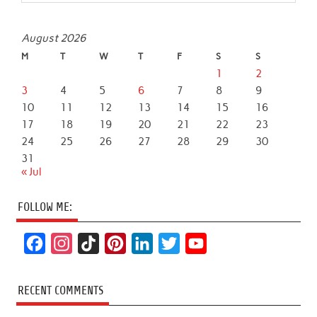
August 2026
M
T
W
T
F
S
S
1
2
3
4
5
6
7
8
9
10
11
12
13
14
15
16
17
18
19
20
21
22
23
24
25
26
27
28
29
30
31
« Jul
FOLLOW ME:
F
I
T
P
L
T
Y
a
n
i
i
i
w
o
c
s
k
n
n
i
u
RECENT COMMENTS
e
t
T
t
k
t
T