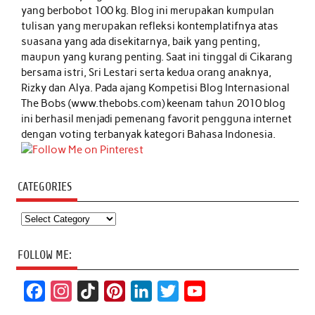
yang berbobot 100 kg. Blog ini merupakan kumpulan
tulisan yang merupakan refleksi kontemplatifnya atas
suasana yang ada disekitarnya, baik yang penting,
maupun yang kurang penting. Saat ini tinggal di Cikarang
bersama istri, Sri Lestari serta kedua orang anaknya,
Rizky dan Alya. Pada ajang Kompetisi Blog Internasional
The Bobs (www.thebobs.com) keenam tahun 2010 blog
ini berhasil menjadi pemenang favorit pengguna internet
dengan voting terbanyak kategori Bahasa Indonesia.
CATEGORIES
Categories
FOLLOW ME:
F
I
T
P
L
T
Y
a
n
i
i
i
w
o