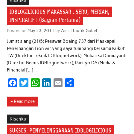
Kisahku
o
e
A
d
IDBLOGILICIOUS MAKASSAR : SERU, MERIAH,
o
r
p
I
INSPIRATIF ! (Bagian Pertama)
k
p
n
Posted on
May 23, 2011
by
Amril Taufik Gobel
Jum’at siang (21/5) Pesawat Boeing 737 dari Maskapai
Penerbangan Lion Air yang saya tumpangi bersama Kukuh
TW (Direktur Teknik IDBlognetwork), Mubarika Darmayanti
(Direktur Bisnis IDBlognetwork), Radityo DA (Media &
Financial […]
F
T
W
L
E
S
a
w
h
i
m
h
c
i
a
n
a
a
» Read more
e
t
t
k
i
r
b
t
s
e
l
e
Kisahku
o
e
A
d
SUKSES, PENYELENGGARAAN IDBLOGILICIOUS