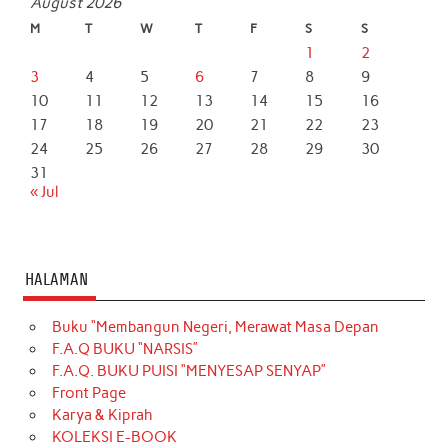
August 2026
M
T
W
T
F
S
S
1
2
3
4
5
6
7
8
9
10
11
12
13
14
15
16
17
18
19
20
21
22
23
24
25
26
27
28
29
30
31
« Jul
HALAMAN
Buku “Membangun Negeri, Merawat Masa Depan
F.A.Q BUKU “NARSIS”
F.A.Q. BUKU PUISI “MENYESAP SENYAP”
Front Page
Karya & Kiprah
KOLEKSI E-BOOK