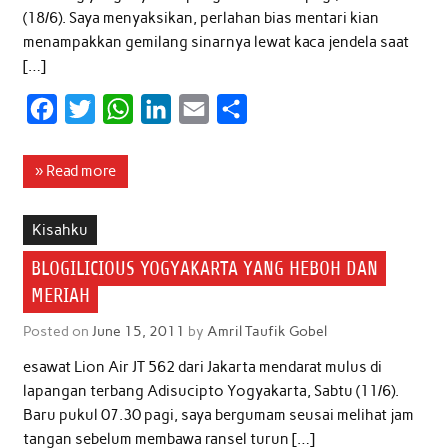
(18/6). Saya menyaksikan, perlahan bias mentari kian
menampakkan gemilang sinarnya lewat kaca jendela saat
[…]
F
T
W
L
E
S
a
w
h
i
m
h
c
i
a
n
a
a
» Read more
e
t
t
k
i
r
b
t
s
e
l
e
Kisahku
o
e
A
d
BLOGILICIOUS YOGYAKARTA YANG HEBOH DAN
o
r
p
I
MERIAH
k
p
n
Posted on
June 15, 2011
by
Amril Taufik Gobel
esawat Lion Air JT 562 dari Jakarta mendarat mulus di
lapangan terbang Adisucipto Yogyakarta, Sabtu (11/6).
Baru pukul 07.30 pagi, saya bergumam seusai melihat jam
tangan sebelum membawa ransel turun […]