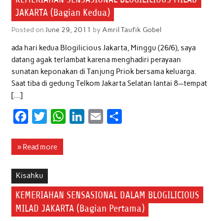
JAKARTA (Bagian Kedua)
Posted on
June 29, 2011
by
Amril Taufik Gobel
ada hari kedua Blogilicious Jakarta, Minggu (26/6), saya
datang agak terlambat karena menghadiri perayaan
sunatan keponakan di Tanjung Priok bersama keluarga.
Saat tiba di gedung Telkom Jakarta Selatan lantai 8—tempat
[…]
F
T
W
L
E
S
a
w
h
i
m
h
c
i
a
n
a
a
» Read more
e
t
t
k
i
r
b
t
s
e
l
e
Kisahku
o
e
A
d
KEMERIAHAN SENSASIONAL DALAM BLOGILICIOUS
o
r
p
I
MILAD JAKARTA (Bagian Pertama)
k
p
n