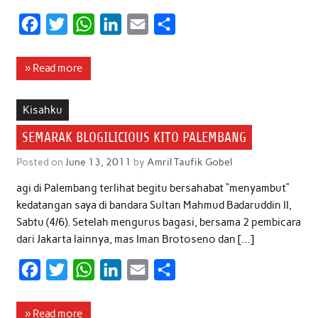
F
T
W
L
E
S
a
w
h
i
m
h
c
i
a
n
a
a
» Read more
e
t
t
k
i
r
b
t
s
e
l
e
Kisahku
o
e
A
d
SEMARAK BLOGILICIOUS KITO PALEMBANG
o
r
p
I
Posted on
June 13, 2011
by
Amril Taufik Gobel
k
p
n
agi di Palembang terlihat begitu bersahabat “menyambut”
kedatangan saya di bandara Sultan Mahmud Badaruddin II,
Sabtu (4/6). Setelah mengurus bagasi, bersama 2 pembicara
dari Jakarta lainnya, mas Iman Brotoseno dan […]
F
T
W
L
E
S
a
w
h
i
m
h
c
i
a
n
a
a
» Read more