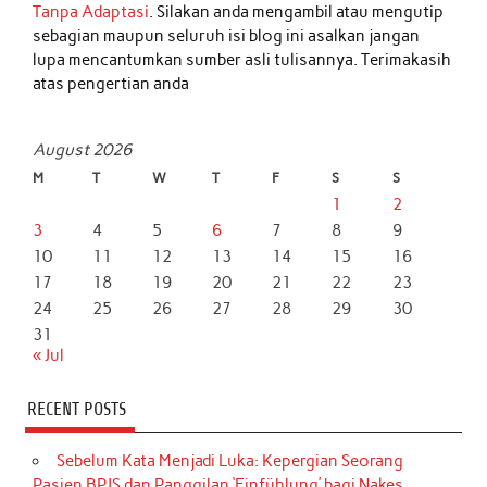
Tanpa Adaptasi
. Silakan anda mengambil atau mengutip
sebagian maupun seluruh isi blog ini asalkan jangan
lupa mencantumkan sumber asli tulisannya. Terimakasih
atas pengertian anda
August 2026
M
T
W
T
F
S
S
1
2
3
4
5
6
7
8
9
10
11
12
13
14
15
16
17
18
19
20
21
22
23
24
25
26
27
28
29
30
31
« Jul
RECENT POSTS
Sebelum Kata Menjadi Luka: Kepergian Seorang
Pasien BPJS dan Panggilan ‘Einfühlung’ bagi Nakes