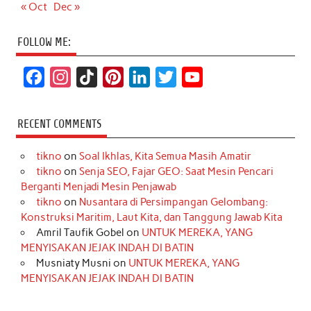
« Oct
Dec »
FOLLOW ME:
F
I
T
P
L
T
Y
a
n
i
i
i
w
o
c
s
k
n
n
i
u
RECENT COMMENTS
e
t
T
t
k
t
T
tikno
on
Soal Ikhlas, Kita Semua Masih Amatir
b
a
o
e
e
t
u
tikno
on
Senja SEO, Fajar GEO: Saat Mesin Pencari
o
g
k
r
d
e
b
Berganti Menjadi Mesin Penjawab
o
r
e
I
r
e
tikno
on
Nusantara di Persimpangan Gelombang:
Konstruksi Maritim, Laut Kita, dan Tanggung Jawab Kita
k
a
s
n
Amril Taufik Gobel
on
UNTUK MEREKA, YANG
m
t
MENYISAKAN JEJAK INDAH DI BATIN
Musniaty Musni
on
UNTUK MEREKA, YANG
MENYISAKAN JEJAK INDAH DI BATIN