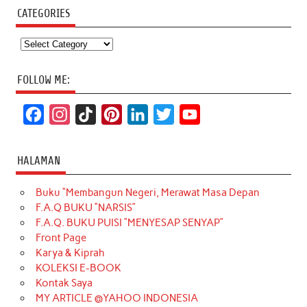
CATEGORIES
Categories
FOLLOW ME:
F
I
T
P
L
T
Y
a
n
i
i
i
w
o
c
s
k
n
n
i
u
HALAMAN
e
t
T
t
k
t
T
Buku “Membangun Negeri, Merawat Masa Depan
b
a
o
e
e
t
u
F.A.Q BUKU “NARSIS”
o
g
k
r
d
e
b
F.A.Q. BUKU PUISI “MENYESAP SENYAP”
o
r
e
I
r
e
Front Page
Karya & Kiprah
k
a
s
n
KOLEKSI E-BOOK
m
t
Kontak Saya
MY ARTICLE @YAHOO INDONESIA