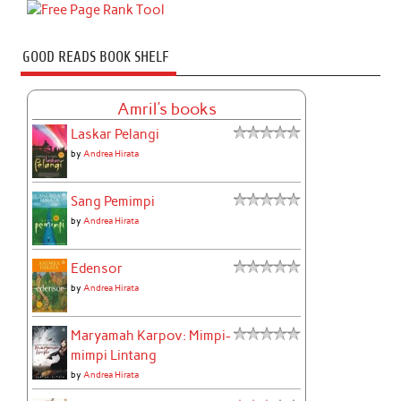
GOOD READS BOOK SHELF
Amril's books
Laskar Pelangi
by
Andrea Hirata
Sang Pemimpi
by
Andrea Hirata
Edensor
by
Andrea Hirata
Maryamah Karpov: Mimpi-
mimpi Lintang
by
Andrea Hirata