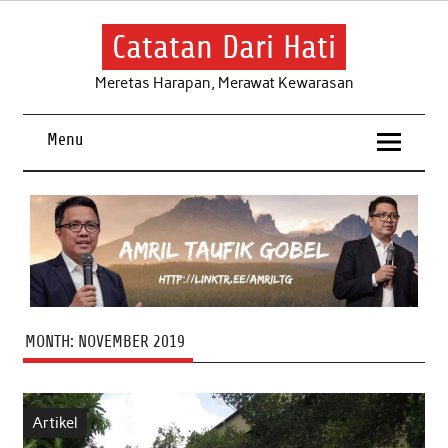
Skip
to
content
Catatan Dari Hati
Meretas Harapan, Merawat Kewarasan
Menu
MONTH:
NOVEMBER 2019
Artikel