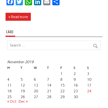
F
T
W
L
E
S
a
w
h
i
m
h
c
i
a
n
a
a
» Read more
e
t
t
k
i
r
b
t
s
e
l
e
CARI
o
e
A
d
o
r
p
I
k
p
n
November 2019
M
T
W
T
F
S
S
1
2
3
4
5
6
7
8
9
10
11
12
13
14
15
16
17
18
19
20
21
22
23
24
25
26
27
28
29
30
« Oct
Dec »