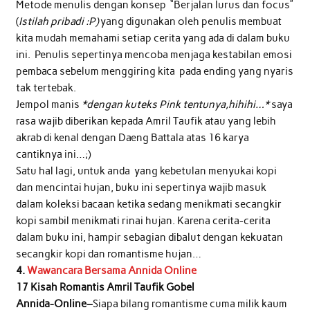
Metode menulis dengan konsep “Berjalan lurus dan focus”
(
Istilah pribadi :P)
yang digunakan oleh penulis membuat
kita mudah memahami setiap cerita yang ada di dalam buku
ini. Penulis sepertinya mencoba menjaga kestabilan emosi
pembaca sebelum menggiring kita pada ending yang nyaris
tak tertebak.
Jempol manis
*dengan kuteks Pink tentunya,hihihi…*
saya
rasa wajib diberikan kepada Amril Taufik atau yang lebih
akrab di kenal dengan Daeng Battala atas 16 karya
cantiknya ini…;)
Satu hal lagi, untuk anda yang kebetulan menyukai kopi
dan mencintai hujan, buku ini sepertinya wajib masuk
dalam koleksi bacaan ketika sedang menikmati secangkir
kopi sambil menikmati rinai hujan. Karena cerita-cerita
dalam buku ini, hampir sebagian dibalut dengan kekuatan
secangkir kopi dan romantisme hujan…
4.
Wawancara Bersama Annida Online
17 Kisah Romantis Amril Taufik Gobel
Annida-Online–
Siapa bilang romantisme cuma milik kaum