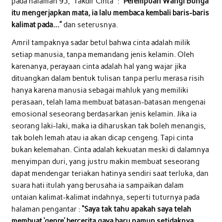
pada halaman 95, “Takdir Cinta” :
“Perempuan Wangi Bunga
itu mengerjapkan mata, ia lalu membaca kembali baris-baris
kalimat pada…”
dan seterusnya.
Amril tampaknya sadar betul bahwa cinta adalah milik
setiap manusia, tanpa memandang jenis kelamin. Oleh
karenanya, perayaan cinta adalah hal yang wajar jika
dituangkan dalam bentuk tulisan tanpa perlu merasa risih
hanya karena manusia sebagai mahluk yang memiliki
perasaan, telah lama membuat batasan-batasan mengenai
emosional seseorang berdasarkan jenis kelamin. Jika ia
seorang laki-laki, maka ia diharuskan tak boleh menangis,
tak boleh lemah atau ia akan dicap cengeng. Tapi cinta
bukan kelemahan. Cinta adalah kekuatan meski di dalamnya
menyimpan duri, yang justru makin membuat seseorang
dapat mendengar teriakan hatinya sendiri saat terluka, dan
suara hati itulah yang berusaha ia sampaikan dalam
untaian kalimat-kalimat indahnya, seperti tuturnya pada
halaman pengantar :
“Saya tak tahu apakah saya telah
membuat ‘genre’ bercerita gaya baru namun setidaknya