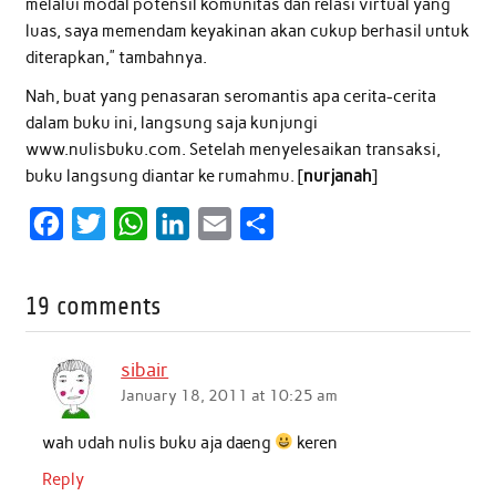
melalui modal potensil komunitas dan relasi virtual yang
luas, saya memendam keyakinan akan cukup berhasil untuk
diterapkan,” tambahnya.
Nah, buat yang penasaran seromantis apa cerita-cerita
dalam buku ini, langsung saja kunjungi
www.nulisbuku.com. Setelah menyelesaikan transaksi,
buku langsung diantar ke rumahmu. [
nurjanah
]
F
T
W
L
E
S
a
w
h
i
m
h
c
i
a
n
a
a
19 comments
e
t
t
k
i
r
b
t
s
e
l
e
sibair
o
e
A
d
January 18, 2011 at 10:25 am
o
r
p
I
wah udah nulis buku aja daeng
keren
k
p
n
Reply