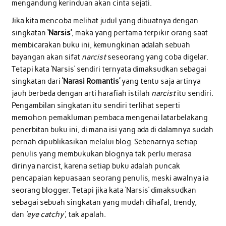
mengandung kerinduan akan cinta sejati.
Jika kita mencoba melihat judul yang dibuatnya dengan
singkatan
‘Narsis’
, maka yang pertama terpikir orang saat
membicarakan buku ini, kemungkinan adalah sebuah
bayangan akan sifat
narcist
seseorang yang coba digelar.
Tetapi kata ‘Narsis’ sendiri ternyata dimaksudkan sebagai
singkatan dari
‘Narasi Romantis’
yang tentu saja artinya
jauh berbeda dengan arti harafiah istilah
narcist
itu sendiri.
Pengambilan singkatan itu sendiri terlihat seperti
memohon pemakluman pembaca mengenai latarbelakang
penerbitan buku ini, di mana isi yang ada di dalamnya sudah
pernah dipublikasikan melalui blog. Sebenarnya setiap
penulis yang membukukan blognya tak perlu merasa
dirinya narcist, karena setiap buku adalah puncak
pencapaian kepuasaan seorang penulis, meski awalnya ia
seorang blogger. Tetapi jika kata ‘Narsis’ dimaksudkan
sebagai sebuah singkatan yang mudah dihafal, trendy,
dan
‘eye catchy’
, tak apalah.