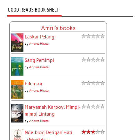
GOOD READS BOOK SHELF
Amril's books
Laskar Pelangi
by
Andrea Hirata
Sang Pemimpi
by
Andrea Hirata
Edensor
by
Andrea Hirata
Maryamah Karpov: Mimpi-
mimpi Lintang
by
Andrea Hirata
Nge-blog Dengan Hati
by
Ndoro Kakung