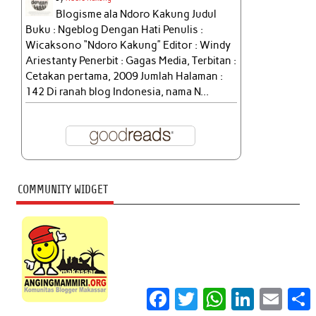
Blogisme ala Ndoro Kakung Judul
Buku : Ngeblog Dengan Hati Penulis :
Wicaksono “Ndoro Kakung” Editor : Windy
Ariestanty Penerbit : Gagas Media, Terbitan :
Cetakan pertama, 2009 Jumlah Halaman :
142 Di ranah blog Indonesia, nama N...
COMMUNITY WIDGET
Facebook
Twitter
WhatsApp
LinkedIn
Email
S