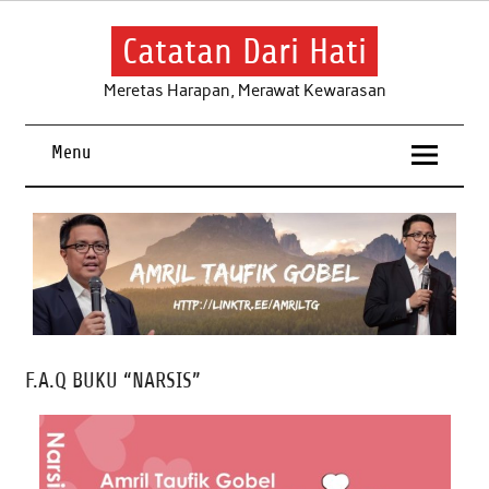
Skip
to
content
Catatan Dari Hati
Meretas Harapan, Merawat Kewarasan
Menu
F.A.Q BUKU “NARSIS”