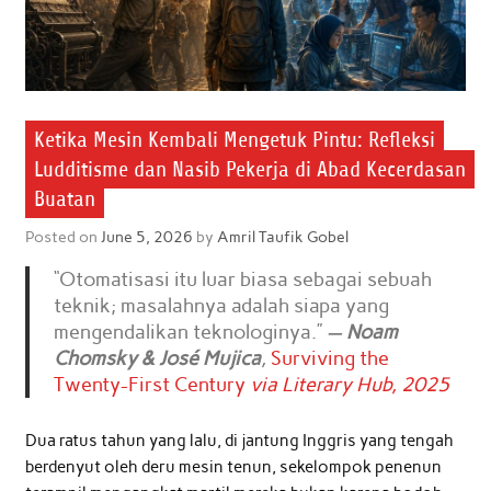
Ketika Mesin Kembali Mengetuk Pintu: Refleksi
Ludditisme dan Nasib Pekerja di Abad Kecerdasan
Buatan
Posted on
June 5, 2026
by
Amril Taufik Gobel
“Otomatisasi itu luar biasa sebagai sebuah
teknik; masalahnya adalah siapa yang
mengendalikan teknologinya.”
—
Noam
Chomsky & José Mujica
,
Surviving the
Twenty-First Century
via Literary Hub, 2025
Dua ratus tahun yang lalu, di jantung Inggris yang tengah
berdenyut oleh deru mesin tenun, sekelompok penenun