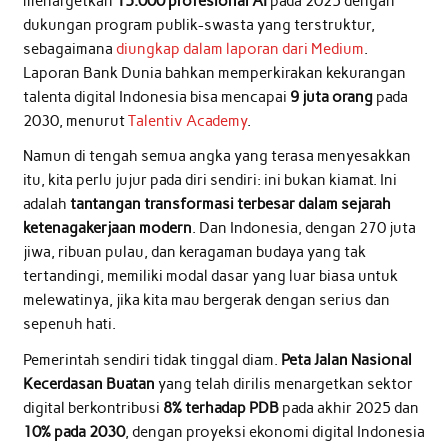
menargetkan
15.000 profesional AI
pada 2025 dengan
dukungan program publik-swasta yang terstruktur,
sebagaimana
diungkap dalam laporan dari Medium
.
Laporan Bank Dunia bahkan memperkirakan kekurangan
talenta digital Indonesia bisa mencapai
9 juta orang
pada
2030, menurut
Talentiv Academy
.
Namun di tengah semua angka yang terasa menyesakkan
itu, kita perlu jujur pada diri sendiri: ini bukan kiamat. Ini
adalah
tantangan transformasi terbesar dalam sejarah
ketenagakerjaan modern
. Dan Indonesia, dengan 270 juta
jiwa, ribuan pulau, dan keragaman budaya yang tak
tertandingi, memiliki modal dasar yang luar biasa untuk
melewatinya, jika kita mau bergerak dengan serius dan
sepenuh hati.
Pemerintah sendiri tidak tinggal diam.
Peta Jalan Nasional
Kecerdasan Buatan
yang telah dirilis menargetkan sektor
digital berkontribusi
8% terhadap PDB
pada akhir 2025 dan
10% pada 2030
, dengan proyeksi ekonomi digital Indonesia