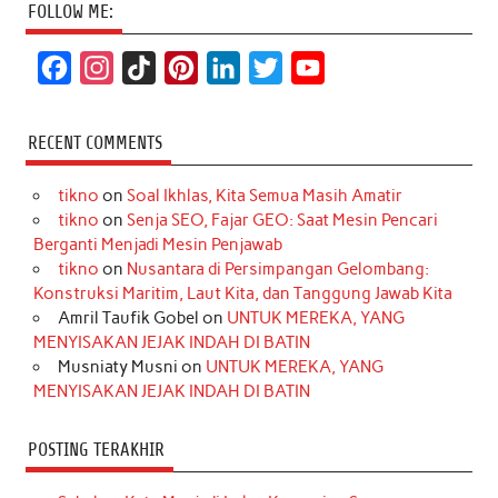
FOLLOW ME:
F
I
T
P
L
T
Y
a
n
i
i
i
w
o
c
s
k
n
n
i
u
RECENT COMMENTS
e
t
T
t
k
t
T
tikno
on
Soal Ikhlas, Kita Semua Masih Amatir
b
a
o
e
e
t
u
tikno
on
Senja SEO, Fajar GEO: Saat Mesin Pencari
o
g
k
r
d
e
b
Berganti Menjadi Mesin Penjawab
o
r
e
I
r
e
tikno
on
Nusantara di Persimpangan Gelombang:
Konstruksi Maritim, Laut Kita, dan Tanggung Jawab Kita
k
a
s
n
Amril Taufik Gobel
on
UNTUK MEREKA, YANG
m
t
MENYISAKAN JEJAK INDAH DI BATIN
Musniaty Musni
on
UNTUK MEREKA, YANG
MENYISAKAN JEJAK INDAH DI BATIN
POSTING TERAKHIR