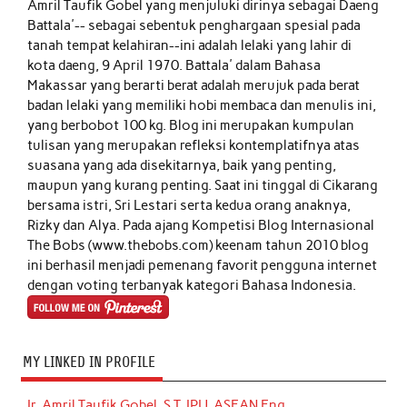
Amril Taufik Gobel
yang menjuluki dirinya sebagai Daeng
Battala'-- sebagai sebentuk penghargaan spesial pada
tanah tempat kelahiran--ini adalah lelaki yang lahir di
kota daeng, 9 April 1970. Battala' dalam Bahasa
Makassar yang berarti berat adalah merujuk pada berat
badan lelaki yang memiliki hobi membaca dan menulis ini,
yang berbobot 100 kg. Blog ini merupakan kumpulan
tulisan yang merupakan refleksi kontemplatifnya atas
suasana yang ada disekitarnya, baik yang penting,
maupun yang kurang penting. Saat ini tinggal di Cikarang
bersama istri, Sri Lestari serta kedua orang anaknya,
Rizky dan Alya. Pada ajang Kompetisi Blog Internasional
The Bobs (www.thebobs.com) keenam tahun 2010 blog
ini berhasil menjadi pemenang favorit pengguna internet
dengan voting terbanyak kategori Bahasa Indonesia.
MY LINKED IN PROFILE
Ir. Amril Taufik Gobel, S.T, IPU, ASEAN Eng.