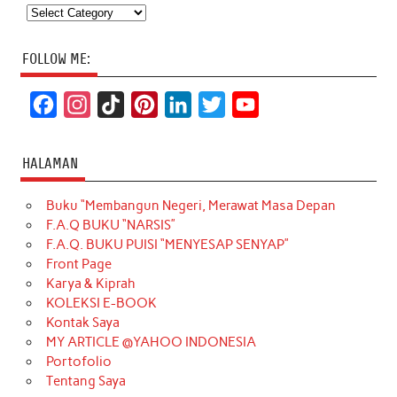
Categories
FOLLOW ME:
F
I
T
P
L
T
Y
a
n
i
i
i
w
o
c
s
k
n
n
i
u
HALAMAN
e
t
T
t
k
t
T
Buku “Membangun Negeri, Merawat Masa Depan
b
a
o
e
e
t
u
F.A.Q BUKU “NARSIS”
o
g
k
r
d
e
b
F.A.Q. BUKU PUISI “MENYESAP SENYAP”
o
r
e
I
r
e
Front Page
Karya & Kiprah
k
a
s
n
KOLEKSI E-BOOK
m
t
Kontak Saya
MY ARTICLE @YAHOO INDONESIA
Portofolio
Tentang Saya