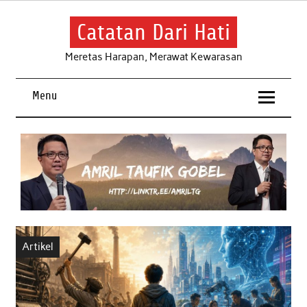
Skip
to
content
Catatan Dari Hati
Meretas Harapan, Merawat Kewarasan
Menu
Artikel