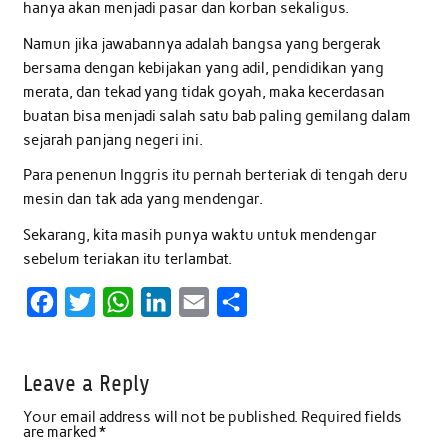
hanya akan menjadi pasar dan korban sekaligus.
Namun jika jawabannya adalah bangsa yang bergerak
bersama dengan kebijakan yang adil, pendidikan yang
merata, dan tekad yang tidak goyah, maka kecerdasan
buatan bisa menjadi salah satu bab paling gemilang dalam
sejarah panjang negeri ini.
Para penenun Inggris itu pernah berteriak di tengah deru
mesin dan tak ada yang mendengar.
Sekarang, kita masih punya waktu untuk mendengar
sebelum teriakan itu terlambat.
F
T
W
L
E
S
a
w
h
i
m
h
c
i
a
n
a
a
Leave a Reply
e
t
t
k
i
r
Your email address will not be published.
Required fields
b
t
s
e
l
e
are marked
*