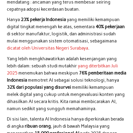
mendatang : ancaman yang terus membesar seiring
cepatnya adopsi kecerdasan buatan.
Hanya
23% pekerja Indonesia
yang memiliki kemampuan
digital tingkat menengah ke atas, sementara
40% pekerjaan
di sektor manufaktur, logistik, dan administrasi sudah
mulai menggunakan sistem otomatisasi, sebagaimana
dicatat oleh Universitas Negeri Surabaya
.
Yang lebih mengkhawatirkan adalah kesenjangan yang
lebih dalam: sebuah studi mutakhir
yang diterbitkan Juli
2025
menemukan bahwa meskipun
76% pemberitaan media
Indonesia
memotret AI sebagai solusi teknologi, hanya
32% dari populasi yang disurvei
memiliki kemampuan
melek digital yang cukup untuk mengevaluasi konten yang
dihasilkan AI secara kritis. Kita ramai membicarakan AI,
namun sedikit yang sungguh memahaminya.
Di sisi lain, talenta AI Indonesia hanya diperkirakan berada
di angka
ribuan orang
, jauh di bawah Malaysia yang