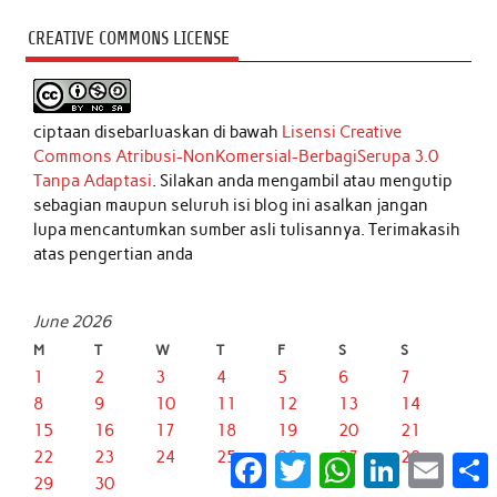
CREATIVE COMMONS LICENSE
ciptaan disebarluaskan di bawah
Lisensi Creative
Commons Atribusi-NonKomersial-BerbagiSerupa 3.0
Tanpa Adaptasi
. Silakan anda mengambil atau mengutip
sebagian maupun seluruh isi blog ini asalkan jangan
lupa mencantumkan sumber asli tulisannya. Terimakasih
atas pengertian anda
June 2026
M
T
W
T
F
S
S
1
2
3
4
5
6
7
8
9
10
11
12
13
14
15
16
17
18
19
20
21
22
23
24
25
26
27
28
Facebook
Twitter
WhatsApp
LinkedIn
Email
S
29
30