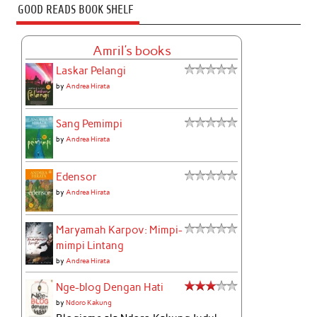
GOOD READS BOOK SHELF
Amril's books
Laskar Pelangi
by
Andrea Hirata
Sang Pemimpi
by
Andrea Hirata
Edensor
by
Andrea Hirata
Maryamah Karpov: Mimpi-
mimpi Lintang
by
Andrea Hirata
Nge-blog Dengan Hati
by
Ndoro Kakung