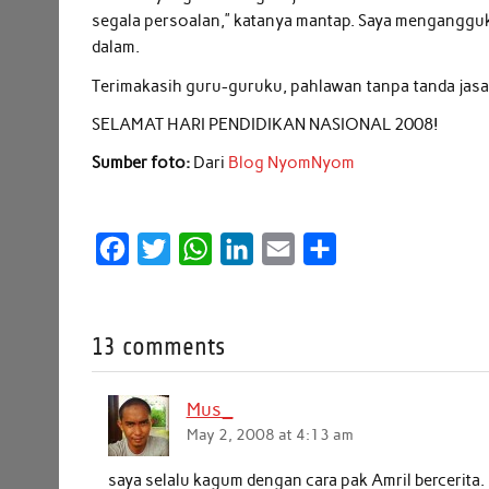
segala persoalan,” katanya mantap. Saya mengangguk
dalam.
Terimakasih guru-guruku, pahlawan tanpa tanda jasa
SELAMAT HARI PENDIDIKAN NASIONAL 2008!
Sumber foto:
Dari
Blog NyomNyom
F
T
W
L
E
S
a
w
h
i
m
h
c
i
a
n
a
a
13 comments
e
t
t
k
i
r
b
t
s
e
l
e
Mus_
o
e
A
d
May 2, 2008 at 4:13 am
o
r
p
I
k
p
n
saya selalu kagum dengan cara pak Amril bercerita.