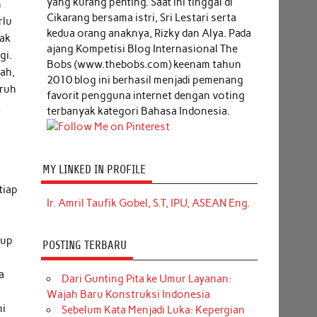
yang kurang penting. Saat ini tinggal di
n
Cikarang bersama istri, Sri Lestari serta
rlu
kedua orang anaknya, Rizky dan Alya. Pada
dak
ajang Kompetisi Blog Internasional The
gi.
Bobs (www.thebobs.com) keenam tahun
lah,
2010 blog ini berhasil menjadi pemenang
uruh
favorit pengguna internet dengan voting
k
terbanyak kategori Bahasa Indonesia.
MY LINKED IN PROFILE
tiap
Ir. Amril Taufik Gobel, S.T, IPU, ASEAN Eng.
h
yup
POSTING TERBARU
a
Dari Gunting Pita ke Umur Layanan:
Wajah Baru Konstruksi Indonesia
ni
Sebelum Kata Menjadi Luka: Kepergian