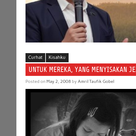
Curhat
Kisahku
UNTUK MEREKA, YANG MENYISAKAN JE
Posted on
May 2, 2008
by
Amril Taufik Gobel