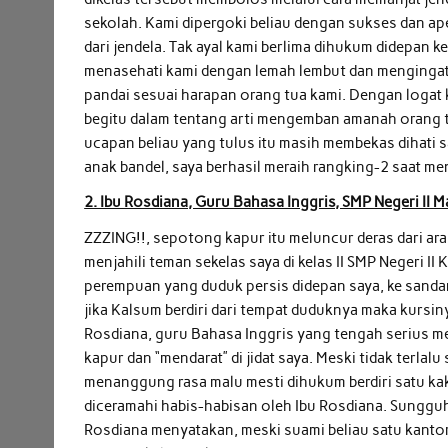
sekolah. Kami dipergoki beliau dengan sukses dan ape
dari jendela. Tak ayal kami berlima dihukum didepan k
menasehati kami dengan lemah lembut dan mengingat
pandai sesuai harapan orang tua kami. Dengan logat
begitu dalam tentang arti mengemban amanah orang tua
ucapan beliau yang tulus itu masih membekas dihati s
anak bandel, saya berhasil meraih rangking-2 saat me
2. Ibu Rosdiana, Guru Bahasa Inggris, SMP Negeri II 
ZZZING!!, sepotong kapur itu meluncur deras dari ar
menjahili teman sekelas saya di kelas II SMP Negeri I
perempuan yang duduk persis didepan saya, ke sand
jika Kalsum berdiri dari tempat duduknya maka kursin
Rosdiana, guru Bahasa Inggris yang tengah serius m
kapur dan “mendarat” di jidat saya. Meski tidak terlalu
menanggung rasa malu mesti dihukum berdiri satu kaki
diceramahi habis-habisan oleh Ibu Rosdiana. Sungguh
Rosdiana menyatakan, meski suami beliau satu kantor