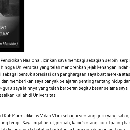
i Pendidikan Nasional, izinkan saya membagi sebagian serpih-serp
 hingga Universitas yang telah menorehkan jejak kenangan indah 
ini sebagai bentuk apresiasi dan penghargaan saya buat mereka ata
ya dan memberikan saya banyak pelajaran penting tentang hidup da
-guru saya lainnya yang telah berperan begitu besar selama saya
aikan kuliah di Universitas.
I Kab.Maros dikelas V dan VI ini sebagai seorang guru yang sabar,
ng tengil. Saya ingat betul, pernah, kami 5 orang murid paling ba
ndela kelas yang kebetulan berbatasan langsung dengan gerbang