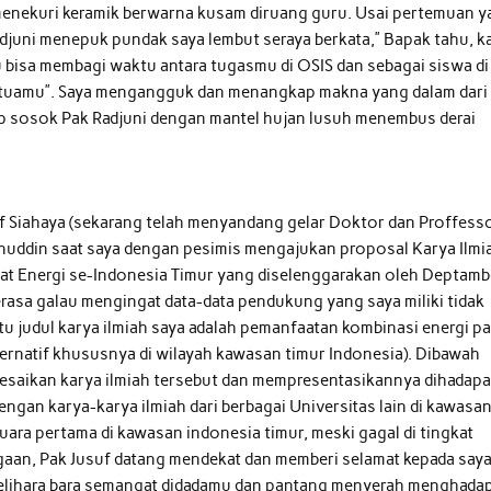
menekuri keramik berwarna kusam diruang guru. Usai pertemuan 
adjuni menepuk pundak saya lembut seraya berkata,” Bapak tahu, 
u bisa membagi waktu antara tugasmu di OSIS dan sebagai siswa di
 tuamu”. Saya mengangguk dan menangkap makna yang dalam dari
 sosok Pak Radjuni dengan mantel hujan lusuh menembus derai
suf Siahaya (sekarang telah menyandang gelar Doktor dan Proffess
anuddin saat saya dengan pesimis mengajukan proposal Karya Ilmi
at Energi se-Indonesia Timur yang diselenggarakan oleh Deptam
asa galau mengingat data-data pendukung yang saya miliki tidak
itu judul karya ilmiah saya adalah pemanfaatan kombinasi energi p
ternatif khususnya di wilayah kawasan timur Indonesia). Dibawah
saikan karya ilmiah tersebut dan mempresentasikannya dihadap
ngan karya-karya ilmiah dari berbagai Universitas lain di kawasa
juara pertama di kawasan indonesia timur, meski gagal di tingkat
aan, Pak Jusuf datang mendekat dan memberi selamat kepada saya
melihara bara semangat didadamu dan pantang menyerah menghadap