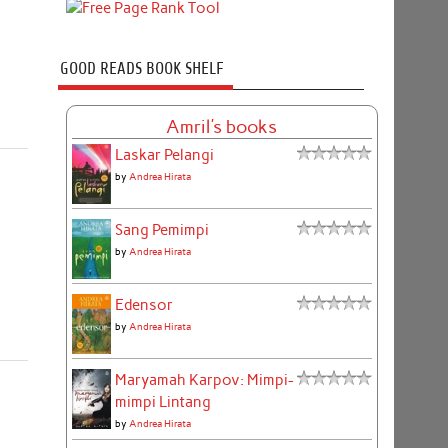
GOOD READS BOOK SHELF
Amril's books
Laskar Pelangi
by
Andrea Hirata
Sang Pemimpi
by
Andrea Hirata
Edensor
by
Andrea Hirata
Maryamah Karpov: Mimpi-
mimpi Lintang
by
Andrea Hirata