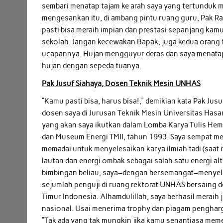
sembari menatap tajam ke arah saya yang tertunduk 
mengesankan itu, di ambang pintu ruang guru, Pak R
pasti bisa meraih impian dan prestasi sepanjang kam
sekolah. Jangan kecewakan Bapak, juga kedua orang
ucapannya. Hujan mengguyur deras dan saya menatap
hujan dengan sepeda tuanya.
Pak Jusuf Siahaya, Dosen Teknik Mesin UNHAS
“Kamu pasti bisa, harus bisa!,” demikian kata Pak Ju
dosen saya di Jurusan Teknik Mesin Universitas Has
yang akan saya ikutkan dalam Lomba Karya Tulis Hem
dan Museum Energi TMII, tahun 1993. Saya sempat mer
memadai untuk menyelesaikan karya ilmiah tadi (saat 
lautan dan energi ombak sebagai salah satu energi al
bimbingan beliau, saya–dengan bersemangat–menyele
sejumlah penguji di ruang rektorat UNHAS bersaing de
Timur Indonesia. Alhamdulillah, saya berhasil meraih 
nasional. Usai menerima trophy dan piagam pengharg
“Tak ada yang tak mungkin jika kamu senantiasa me