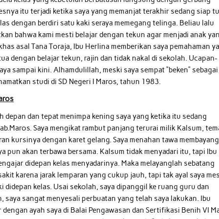
snya itu terjadi ketika saya yang memanjat terakhir sedang siap t
elas dengan berdiri satu kaki seraya memegang telinga. Beliau lalu
kan bahwa kami mesti belajar dengan tekun agar menjadi anak ya
 khas asal Tana Toraja, Ibu Herlina memberikan saya pemahaman y
 dengan belajar tekun, rajin dan tidak nakal di sekolah. Ucapan-
aya sampai kini. Alhamdulillah, meski saya sempat “beken” sebagai
namatkan studi di SD Negeri I Maros, tahun 1983.
Maros
ah depan dan tepat menimpa kening saya yang ketika itu sedang
I Kab.Maros. Saya mengikat rambut panjang terurai milik Kalsum, te
aran kursinya dengan karet gelang. Saya menahan tawa membayan
ya pun akan terbawa bersama. Kalsum tidak menyadari itu, tapi Ibu
engajar didepan kelas menyadarinya. Maka melayanglah sebatang
 sakit karena jarak lemparan yang cukup jauh, tapi tak ayal saya mes
 didepan kelas. Usai sekolah, saya dipanggil ke ruang guru dan
, saya sangat menyesali perbuatan yang telah saya lakukan. Ibu
 dengan ayah saya di Balai Pengawasan dan Sertifikasi Benih VI M