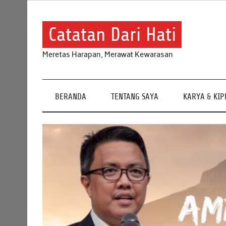
Skip
to
content
Catatan Dari Hati
Meretas Harapan, Merawat Kewarasan
BERANDA
TENTANG SAYA
KARYA & KI