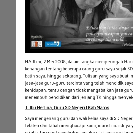
HARI ini, 2 Mei 2008, dalam rangka memperingati Har
kenangan tentang beberapa orang guru saya sejak SD
batin saya, hingga sekarang. Tulisan yang saya buat 
jasa-jasa guru-guru tercinta yang telah mendidik sa
kehidupan, tentu dengan tidak mengabaikan jasa guru
menempuh pendidikan dari jenjang TK hingga menyeles
1. Ibu Herlina, Guru SD Negeri I Kab.Maros
Saya mengenang guru dan wali kelas saya di SD Negeri 
telaten dan tabah menghadapi kami, murid-muridnya ya
dikelas tersebut membolos melalui cara memanjat je