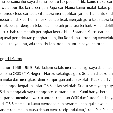
a bersama ibu saya disana, beliau tak peduli. “Bila kamu nakal da
uli walaupun Ibu kenal dengan Papa dan Mama kamu, malah kalau pe
rtunduk lesu dan sejak itu, saya meneguhkan janji di hati untuk ti
Rosdiana tidak berhenti meski beliau tidak menjadi guru kelas saya la
ntuk belajar dengan tekun dan meraih prestasi terbaik. Alhamdulil
buruk, bahkan meraih peringkat kedua Nilai Ebtanas Murni dari sel
nggung usai penerimaan penghargaan, ibu Rosdiana langsung memelu
aat itu saya tahu, ada sebaris kebanggaan untuk saya tertoreh
egeri I Maros
s tahun 1988-1989, Pak Radjuni selalu mendampingi saya dalam se
 Pembina OSIS SMA Negeri I Maros sekaligus guru Sejarah di sekola
aan mulai dari mengkoordinir kunjungan antar sekolah, Paskibra 17
h, hingga kegiatan antar OSIS lintas sekolah. Suatu sore yang ku
IS dan mengajak saya mengobrol diruang guru. Kami hanya berdua
ai-pandai membagi waktu antara kegiatan OSIS dan “tugas” inti say
at di OSIS membuat kamu mengabaikan peranmu sebagai siswa di
nanamkan impian masa depan mereka dipundakmu,” kata Pak Radju