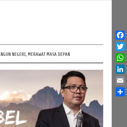
Face
NGUN NEGERI, MERAWAT MASA DEPAN
Twitt
What
Linke
Email
Share