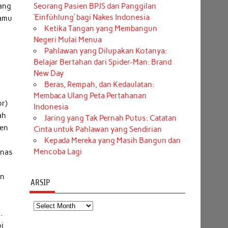
Seorang Pasien BPJS dan Panggilan
yang
‘Einfühlung’ bagi Nakes Indonesia
kamu
Ketika Tangan yang Membangun
Negeri Mulai Menua
Pahlawan yang Dilupakan Kotanya:
Belajar Bertahan dari Spider-Man: Brand
New Day
Beras, Rempah, dan Kedaulatan:
Membaca Ulang Peta Pertahanan
or)
Indonesia
ah
Jaring yang Tak Pernah Putus: Catatan
ben
Cinta untuk Pahlawan yang Sendirian
Kepada Mereka yang Masih Bangun dan
Mencoba Lagi
anas
an
ARSIP
n
Arsip
.
i