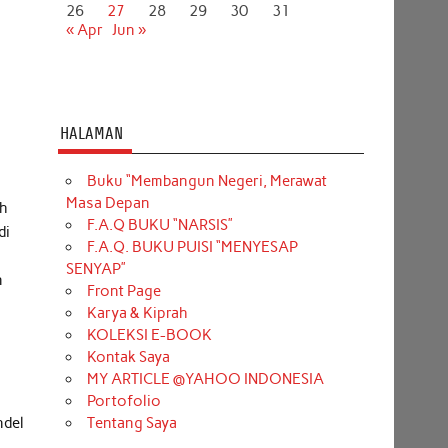
26
27
28
29
30
31
« Apr
Jun »
HALAMAN
Buku “Membangun Negeri, Merawat
Masa Depan
ih
F.A.Q BUKU “NARSIS”
di
F.A.Q. BUKU PUISI “MENYESAP
s
SENYAP”
n
Front Page
Karya & Kiprah
KOLEKSI E-BOOK
Kontak Saya
MY ARTICLE @YAHOO INDONESIA
Portofolio
Tentang Saya
ndel