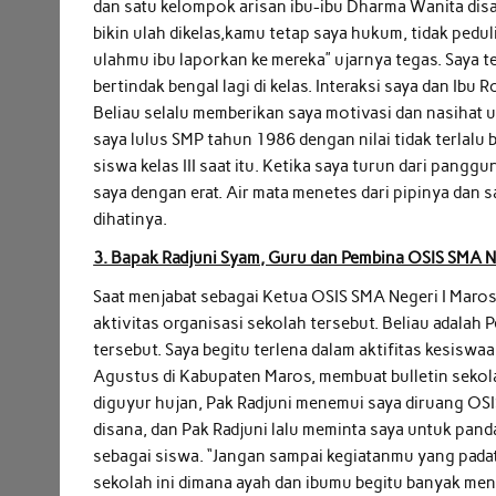
dan satu kelompok arisan ibu-ibu Dharma Wanita disan
bikin ulah dikelas,kamu tetap saya hukum, tidak ped
ulahmu ibu laporkan ke mereka” ujarnya tegas. Saya te
bertindak bengal lagi di kelas. Interaksi saya dan Ibu 
Beliau selalu memberikan saya motivasi dan nasihat u
saya lulus SMP tahun 1986 dengan nilai tidak terlalu 
siswa kelas III saat itu. Ketika saya turun dari pa
saya dengan erat. Air mata menetes dari pipinya dan s
dihatinya.
3. Bapak Radjuni Syam, Guru dan Pembina OSIS SMA N
Saat menjabat sebagai Ketua OSIS SMA Negeri I Maro
aktivitas organisasi sekolah tersebut. Beliau adalah
tersebut. Saya begitu terlena dalam aktifitas kesisw
Agustus di Kabupaten Maros, membuat bulletin sekola
diguyur hujan, Pak Radjuni menemui saya diruang OS
disana, dan Pak Radjuni lalu meminta saya untuk pand
sebagai siswa. “Jangan sampai kegiatanmu yang pad
sekolah ini dimana ayah dan ibumu begitu banyak me