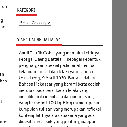
urun
KATEGORI
ng
Kategori
ang
SIAPA DAENG BATTALA?
Amril Taufik Gobel
yang menjuluki dirinya
sebagai Daeng Battala'-- sebagai sebentuk
penghargaan spesial pada tanah tempat
kelahiran--ini adalah lelaki yang lahir di
man
kota daeng, 9 April 1970. Battala' dalam
gkan
Bahasa Makassar yang berarti berat adalah
merujuk pada berat badan lelaki yang
memiliki hobi membaca dan menulis ini,
ti
yang berbobot 100 kg. Blog ini merupakan
kumpulan tulisan yang merupakan refleksi
kontemplatifnya atas suasana yang ada
disekitarnya, baik yang penting, maupun
aros