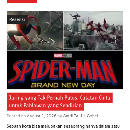
e
t
t
k
i
r
b
t
s
e
l
e
Resensi
o
e
A
d
o
r
p
I
k
p
n
Jaring yang Tak Pernah Putus: Catatan Cinta
untuk Pahlawan yang Sendirian
Posted on
August 1, 2026
by
Amril Taufik Gobel
Sebuah kota bisa melupakan seseorang hanya dalam satu