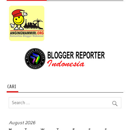
CARI
August 2026
M
T
W
T
F
S
S