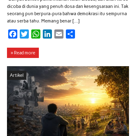
dicoba di dunia yang penuh dosa dan kesengsaraan ini. Tak
seorang pun berpura-pura bahwa demokrasi itu sempurna
atau serba tahu. Memang benar […]
F
T
W
L
E
S
a
w
h
i
m
h
c
i
a
n
a
a
» Read more
e
t
t
k
i
r
b
t
s
e
l
e
Artikel
o
e
A
d
o
r
p
I
k
p
n