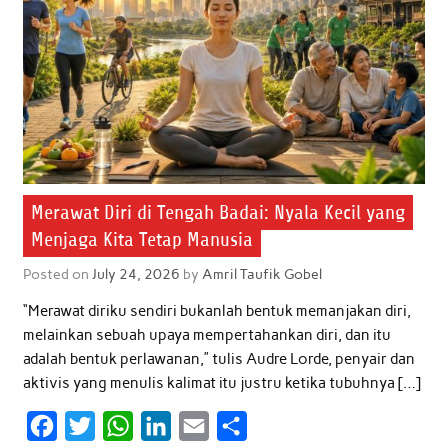
k
p
n
Merawat Diri di Tengah Badai: Nyala Kecil yang
Menjaga Kita Tetap Manusia
Posted on
July 24, 2026
by
Amril Taufik Gobel
“Merawat diriku sendiri bukanlah bentuk memanjakan diri,
melainkan sebuah upaya mempertahankan diri, dan itu
adalah bentuk perlawanan,” tulis Audre Lorde, penyair dan
aktivis yang menulis kalimat itu justru ketika tubuhnya […]
F
T
W
L
E
S