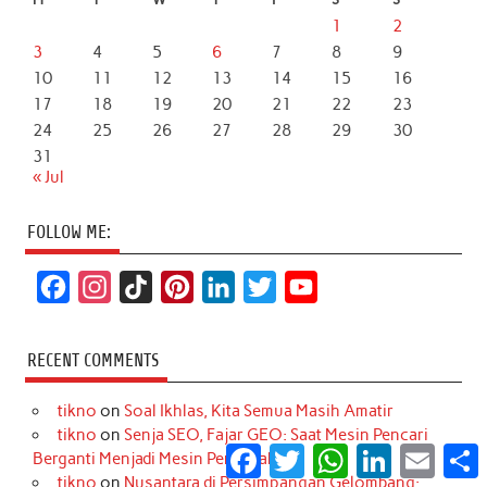
1
2
3
4
5
6
7
8
9
10
11
12
13
14
15
16
17
18
19
20
21
22
23
24
25
26
27
28
29
30
31
« Jul
FOLLOW ME:
F
I
T
P
L
T
Y
a
n
i
i
i
w
o
c
s
k
n
n
i
u
RECENT COMMENTS
e
t
T
t
k
t
T
tikno
on
Soal Ikhlas, Kita Semua Masih Amatir
b
a
o
e
e
t
u
tikno
on
Senja SEO, Fajar GEO: Saat Mesin Pencari
o
g
k
r
d
e
b
Facebook
Twitter
WhatsApp
LinkedIn
Email
S
Berganti Menjadi Mesin Penjawab
o
r
e
I
r
e
tikno
on
Nusantara di Persimpangan Gelombang: