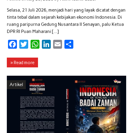
Selasa, 21 Juli 2026, menjadi hari yang layak dicatat dengan
tinta tebal dalam sejarah kebijakan ekonomi Indonesia. Di
ruang paripurna Gedung Nusantara II Senayan, palu Ketua
DPR RI Puan Maharani […]
F
T
W
L
E
S
a
w
h
i
m
h
c
i
a
n
a
a
» Read more
e
t
t
k
i
r
b
t
s
e
l
e
Artikel
o
e
A
d
o
r
p
I
k
p
n