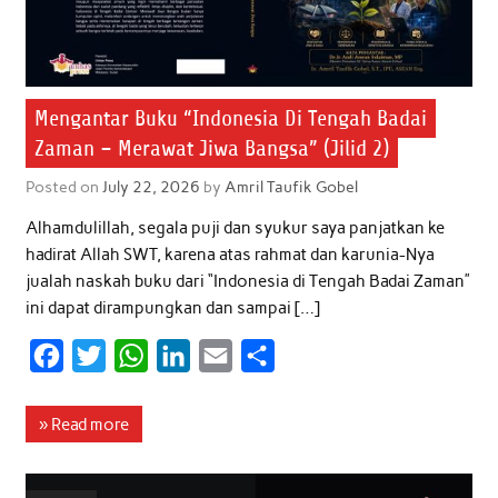
Mengantar Buku “Indonesia Di Tengah Badai
Zaman – Merawat Jiwa Bangsa” (Jilid 2)
Posted on
July 22, 2026
by
Amril Taufik Gobel
Alhamdulillah, segala puji dan syukur saya panjatkan ke
hadirat Allah SWT, karena atas rahmat dan karunia-Nya
jualah naskah buku dari “Indonesia di Tengah Badai Zaman”
ini dapat dirampungkan dan sampai […]
F
T
W
L
E
S
a
w
h
i
m
h
c
i
a
n
a
a
» Read more
e
t
t
k
i
r
b
t
s
e
l
e