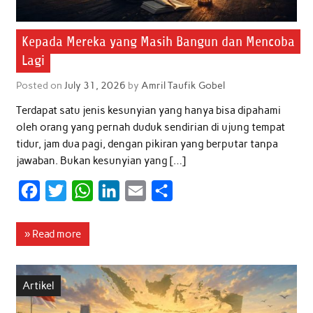
Kepada Mereka yang Masih Bangun dan Mencoba
Lagi
Posted on
July 31, 2026
by
Amril Taufik Gobel
Terdapat satu jenis kesunyian yang hanya bisa dipahami
oleh orang yang pernah duduk sendirian di ujung tempat
tidur, jam dua pagi, dengan pikiran yang berputar tanpa
jawaban. Bukan kesunyian yang […]
F
T
W
L
E
S
a
w
h
i
m
h
c
i
a
n
a
a
» Read more
e
t
t
k
i
r
b
t
s
e
l
e
Artikel
o
e
A
d