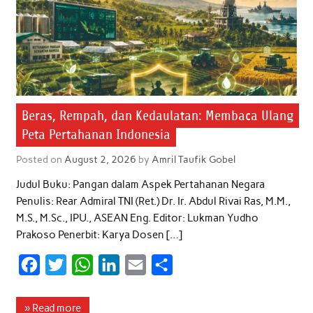
Beras, Rempah, dan Kedaulatan: Membaca Ulang
Peta Pertahanan Indonesia
Posted on
August 2, 2026
by
Amril Taufik Gobel
Judul Buku: Pangan dalam Aspek Pertahanan Negara
Penulis: Rear Admiral TNI (Ret.) Dr. Ir. Abdul Rivai Ras, M.M.,
M.S., M.Sc., IPU., ASEAN Eng. Editor: Lukman Yudho
Prakoso Penerbit: Karya Dosen […]
F
T
W
L
E
S
a
w
h
i
m
h
c
i
a
n
a
a
» Read more