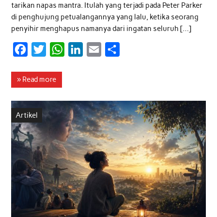
tarikan napas mantra. Itulah yang terjadi pada Peter Parker
di penghujung petualangannya yang lalu, ketika seorang
penyihir menghapus namanya dari ingatan seluruh […]
F
T
W
L
E
S
a
w
h
i
m
h
c
i
a
n
a
a
» Read more
e
t
t
k
i
r
b
t
s
e
l
e
Artikel
o
e
A
d
o
r
p
I
k
p
n