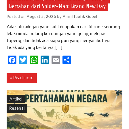
Bertahan dari Spider-Man: Brand New Day
Posted on
August 3, 2026
by
Amril Taufik Gobel
Ada satu adegan yang sulit dilupakan dari film ini: seorang
lelaki muda pulang ke ruangan yang gelap, melepas
topeng, dan tidak ada siapa pun yang menyambutnya.
Tidak ada yang bertanya, […]
F
T
W
L
E
S
a
w
h
i
m
h
c
i
a
n
a
a
» Read more
e
t
t
k
i
r
b
t
s
e
l
e
Artikel
o
e
A
d
Resensi
o
r
p
I
k
p
n