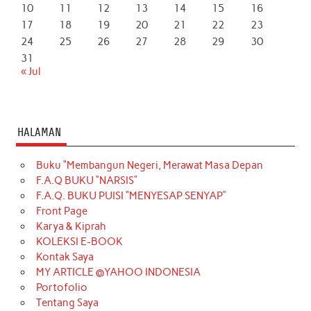
10
11
12
13
14
15
16
17
18
19
20
21
22
23
24
25
26
27
28
29
30
31
« Jul
HALAMAN
Buku “Membangun Negeri, Merawat Masa Depan
F.A.Q BUKU “NARSIS”
F.A.Q. BUKU PUISI “MENYESAP SENYAP”
Front Page
Karya & Kiprah
KOLEKSI E-BOOK
Kontak Saya
MY ARTICLE @YAHOO INDONESIA
Portofolio
Tentang Saya