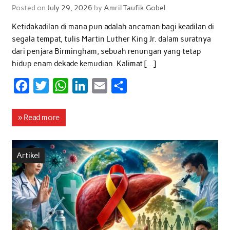
Posted on
July 29, 2026
by
Amril Taufik Gobel
Ketidakadilan di mana pun adalah ancaman bagi keadilan di
segala tempat, tulis Martin Luther King Jr. dalam suratnya
dari penjara Birmingham, sebuah renungan yang tetap
hidup enam dekade kemudian. Kalimat […]
F
T
W
L
E
S
a
w
h
i
m
h
c
i
a
n
a
a
» Read more
e
t
t
k
i
r
b
t
s
e
l
e
Artikel
o
e
A
d
o
r
p
I
k
p
n