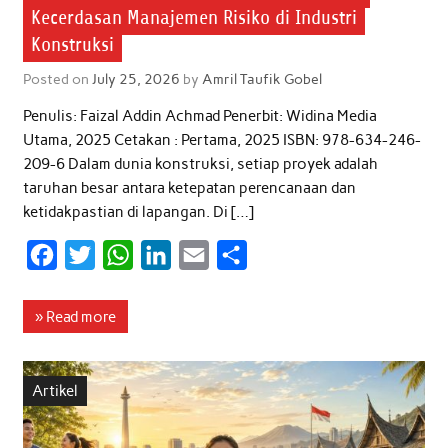
Kecerdasan Manajemen Risiko di Industri
Konstruksi
Posted on
July 25, 2026
by
Amril Taufik Gobel
Penulis: Faizal Addin Achmad Penerbit: Widina Media
Utama, 2025 Cetakan : Pertama, 2025 ISBN: 978-634-246-
209-6 Dalam dunia konstruksi, setiap proyek adalah
taruhan besar antara ketepatan perencanaan dan
ketidakpastian di lapangan. Di […]
F
T
W
L
E
S
a
w
h
i
m
h
c
i
a
n
a
a
» Read more
e
t
t
k
i
r
b
t
s
e
l
e
Artikel
o
e
A
d
o
r
p
I