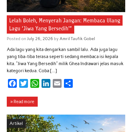
Lelah Boleh, Menyerah Jangan: Membaca Ulang
Lagu ‘Jiwa Yang Bersedih'”
Posted on
July 26, 2026
by
Amril Taufik Gobel
Ada lagu yang kita dengarkan sambil lalu. Ada juga lagu
yang tiba-tiba terasa seperti sedang membaca isi kepala
kita. “Jiwa Yang Bersedih” milik Ghea Indrawari jelas masuk
kategori kedua. Coba […]
F
T
W
L
E
S
a
w
h
i
m
h
c
i
a
n
a
a
» Read more
e
t
t
k
i
r
b
t
s
e
l
e
Artikel
o
e
A
d