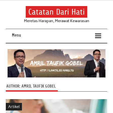
Skip
to
content
Catatan Dari Hati
Meretas Harapan, Merawat Kewarasan
Menu
AUTHOR:
AMRIL TAUFIK GOBEL
Artikel