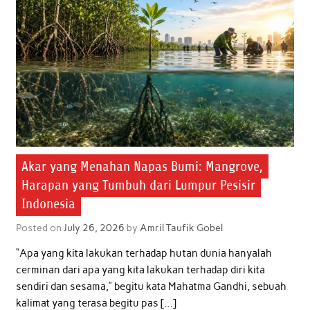
o
r
p
I
k
p
n
Akar yang Menahan Napas Bumi: Mangrove,
Harapan yang Tumbuh dari Lumpur Pesisir
Indonesia
Posted on
July 26, 2026
by
Amril Taufik Gobel
“Apa yang kita lakukan terhadap hutan dunia hanyalah
cerminan dari apa yang kita lakukan terhadap diri kita
sendiri dan sesama,” begitu kata Mahatma Gandhi, sebuah
kalimat yang terasa begitu pas […]