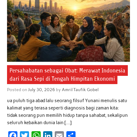
o
r
p
I
k
p
n
Persahabatan sebagai Obat: Merawat Indonesia
dari Rasa Sepi di Tengah Himpitan Ekonomi
Posted on
July 30, 2026
by
Amril Taufik Gobel
ua puluh tiga abad lalu seorang filsuf Yunani menulis satu
kalimat yang terasa seperti diagnosis bagi zaman kita:
tidak seorang pun memilih hidup tanpa sahabat, sekalipun
seluruh kebaikan dunia lain […]
F
T
W
L
E
S