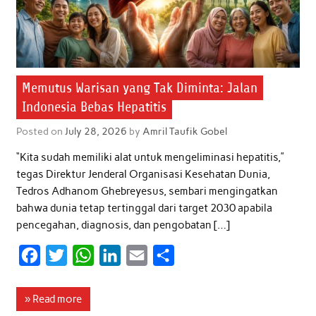
Memutus Warisan yang Tak Diminta: Jalan
Indonesia Bebas Hepatitis
Posted on
July 28, 2026
by
Amril Taufik Gobel
“Kita sudah memiliki alat untuk mengeliminasi hepatitis,”
tegas Direktur Jenderal Organisasi Kesehatan Dunia,
Tedros Adhanom Ghebreyesus, sembari mengingatkan
bahwa dunia tetap tertinggal dari target 2030 apabila
pencegahan, diagnosis, dan pengobatan […]
F
T
W
L
E
S
a
w
h
i
m
h
c
i
a
n
a
a
» Read more