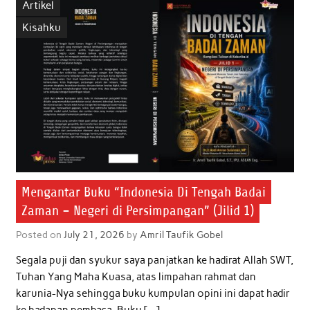
Artikel
o
e
A
d
Kisahku
o
r
p
I
k
p
n
Mengantar Buku “Indonesia Di Tengah Badai
Zaman – Negeri di Persimpangan” (Jilid 1)
Posted on
July 21, 2026
by
Amril Taufik Gobel
Segala puji dan syukur saya panjatkan ke hadirat Allah SWT,
Tuhan Yang Maha Kuasa, atas limpahan rahmat dan
karunia-Nya sehingga buku kumpulan opini ini dapat hadir
ke hadapan pembaca. Buku […]