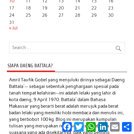
10
11
12
13
14
15
16
17
18
19
20
21
22
23
24
25
26
27
28
29
30
31
« Jul
SIAPA DAENG BATTALA?
Amril Taufik Gobel
yang menjuluki dirinya sebagai Daeng
Battala'-- sebagai sebentuk penghargaan spesial pada
tanah tempat kelahiran--ini adalah lelaki yang lahir di
kota daeng, 9 April 1970. Battala' dalam Bahasa
Makassar yang berarti berat adalah merujuk pada berat
badan lelaki yang memiliki hobi membaca dan menulis ini,
yang berbobot 100 kg. Blog ini merupakan kumpulan
Facebook
Twitter
WhatsApp
LinkedIn
Email
S
tulisan yang merupakan refleksi kontemplatifnya atas
suasana yang ada disekitarnya, baik yang penting,