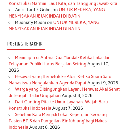
Konstruksi Maritim, Laut Kita, dan Tanggung Jawab Kita
k
a
s
n
Amril Taufik Gobel
on
UNTUK MEREKA, YANG
m
t
MENYISAKAN JEJAK INDAH DI BATIN
Musniaty Musni
on
UNTUK MEREKA, YANG
MENYISAKAN JEJAK INDAH DI BATIN
POSTING TERAKHIR
Memimpin di Antara Dua Mandat: Ketika Laba dan
Pelayanan Publik Harus Berjalan Seiring
August 10,
2026
Pesawat yang Berbelok ke Alor: Ketika Suara Satu
Mahasiswa Mengalahkan Agenda Rapat
August 9, 2026
Warga yang Dibingungkan Layar : Merawat Akal Sehat
di Tengah Badai Unggahan
August 8, 2026
Dari Gunting Pita ke Umur Layanan: Wajah Baru
Konstruksi Indonesia
August 7, 2026
Sebelum Kata Menjadi Luka: Kepergian Seorang
Pasien BPJS dan Panggilan ‘Einfühlung’ bagi Nakes
Indonesia
August 6, 2026