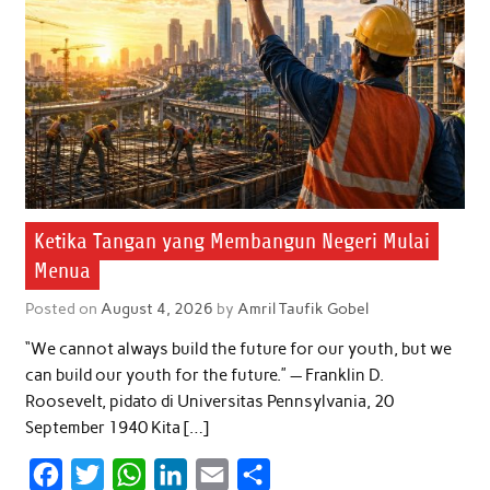
k
p
n
Ketika Tangan yang Membangun Negeri Mulai
Menua
Posted on
August 4, 2026
by
Amril Taufik Gobel
“We cannot always build the future for our youth, but we
can build our youth for the future.” — Franklin D.
Roosevelt, pidato di Universitas Pennsylvania, 20
September 1940 Kita […]
F
T
W
L
E
S