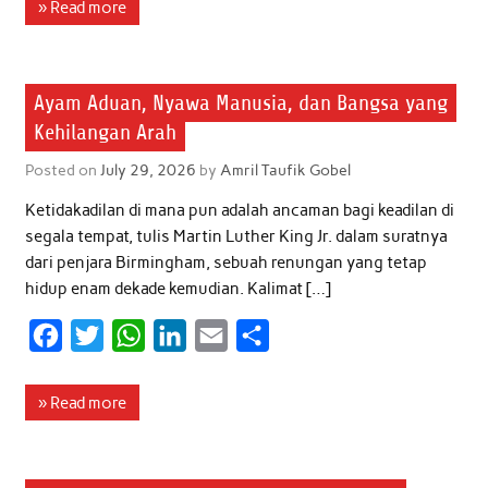
c
i
a
n
a
a
» Read more
e
t
t
k
i
r
b
t
s
e
l
e
Artikel
Ayam Aduan, Nyawa Manusia, dan Bangsa yang
o
e
A
d
Kehilangan Arah
o
r
p
I
k
p
n
Posted on
July 29, 2026
by
Amril Taufik Gobel
Ketidakadilan di mana pun adalah ancaman bagi keadilan di
segala tempat, tulis Martin Luther King Jr. dalam suratnya
dari penjara Birmingham, sebuah renungan yang tetap
hidup enam dekade kemudian. Kalimat […]
F
T
W
L
E
S
a
w
h
i
m
h
c
i
a
n
a
a
» Read more
e
t
t
k
i
r
b
t
s
e
l
e
Artikel