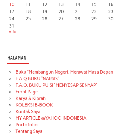
10
11
12
13
14
15
16
17
18
19
20
21
22
23
24
25
26
27
28
29
30
31
« Jul
HALAMAN
Buku “Membangun Negeri, Merawat Masa Depan
F.A.Q BUKU “NARSIS”
F.A.Q. BUKU PUISI “MENYESAP SENYAP”
Front Page
Karya & Kiprah
KOLEKSI E-BOOK
Kontak Saya
MY ARTICLE @YAHOO INDONESIA
Portofolio
Tentang Saya