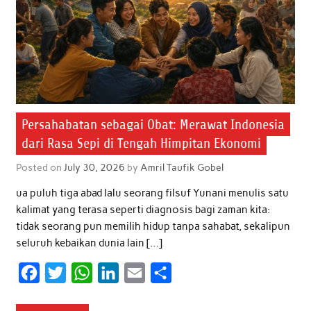
Persahabatan sebagai Obat: Merawat Indonesia
dari Rasa Sepi di Tengah Himpitan Ekonomi
Posted on
July 30, 2026
by
Amril Taufik Gobel
ua puluh tiga abad lalu seorang filsuf Yunani menulis satu
kalimat yang terasa seperti diagnosis bagi zaman kita:
tidak seorang pun memilih hidup tanpa sahabat, sekalipun
seluruh kebaikan dunia lain […]
F
T
W
L
E
S
a
w
h
i
m
h