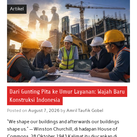
b
t
s
e
l
e
Artikel
o
e
A
d
o
r
p
I
k
p
n
Dari Gunting Pita ke Umur Layanan: Wajah Baru
Konstruksi Indonesia
Posted on
August 7, 2026
by
Amril Taufik Gobel
“We shape our buildings and afterwards our buildings
shape us.” — Winston Churchill, di hadapan House of
Commons, 28 Oktober 1943 Kalimat itu diucapkan di