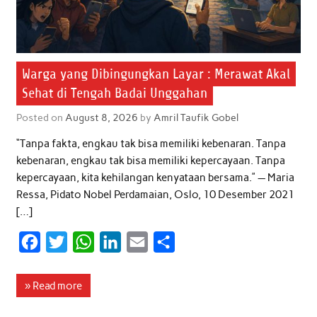
Warga yang Dibingungkan Layar : Merawat Akal
Sehat di Tengah Badai Unggahan
Posted on
August 8, 2026
by
Amril Taufik Gobel
“Tanpa fakta, engkau tak bisa memiliki kebenaran. Tanpa
kebenaran, engkau tak bisa memiliki kepercayaan. Tanpa
kepercayaan, kita kehilangan kenyataan bersama.” — Maria
Ressa, Pidato Nobel Perdamaian, Oslo, 10 Desember 2021
[…]
F
T
W
L
E
S
a
w
h
i
m
h
c
i
a
n
a
a
» Read more
e
t
t
k
i
r