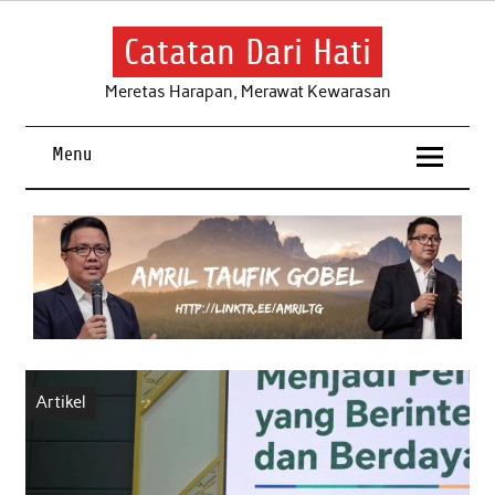
Skip
to
content
Catatan Dari Hati
Meretas Harapan, Merawat Kewarasan
Menu
Artikel