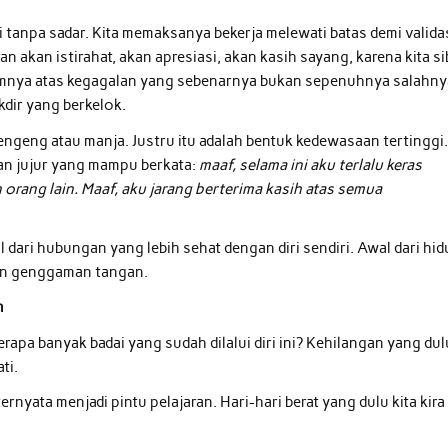
i tanpa sadar. Kita memaksanya bekerja melewati batas demi valida
 akan istirahat, akan apresiasi, akan kasih sayang, karena kita s
umnya atas kegagalan yang sebenarnya bukan sepenuhnya salahny
kdir yang berkelok.
engeng atau manja. Justru itu adalah bentuk kedewasaan tertinggi
an jujur yang mampu berkata:
maaf, selama ini aku terlalu keras
ang lain. Maaf, aku jarang berterima kasih atas semua
 dari hubungan yang lebih sehat dengan diri sendiri. Awal dari hi
an genggaman tangan.
n
rapa banyak badai yang sudah dilalui diri ini? Kehilangan yang dul
ti.
rnyata menjadi pintu pelajaran. Hari-hari berat yang dulu kita kira