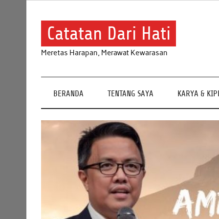
Skip
to
content
Catatan Dari Hati
Meretas Harapan, Merawat Kewarasan
BERANDA
TENTANG SAYA
KARYA & KI