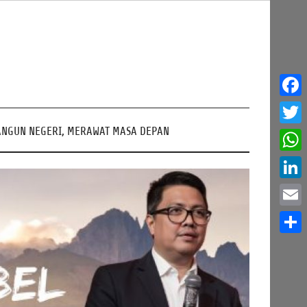
Face
NGUN NEGERI, MERAWAT MASA DEPAN
Twitt
What
Linke
Email
Share