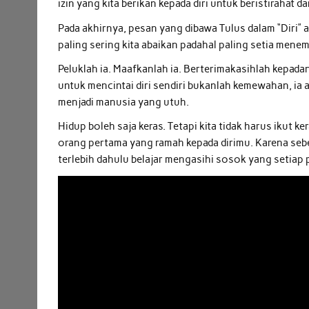
izin yang kita berikan kepada diri untuk beristirahat 
Pada akhirnya, pesan yang dibawa Tulus dalam “Diri”
paling sering kita abaikan padahal paling setia menem
Peluklah ia. Maafkanlah ia. Berterimakasihlah kepad
untuk mencintai diri sendiri bukanlah kemewahan, ia ad
menjadi manusia yang utuh.
Hidup boleh saja keras. Tetapi kita tidak harus ikut ker
orang pertama yang ramah kepada dirimu. Karena seb
terlebih dahulu belajar mengasihi sosok yang setiap p