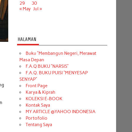
29
30
« May
Jul »
HALAMAN
Buku “Membangun Negeri, Merawat
Masa Depan
F.A.Q BUKU “NARSIS”
F.A.Q. BUKU PUISI “MENYESAP
SENYAP”
ang
Front Page
Karya & Kiprah
KOLEKSI E-BOOK
an
Kontak Saya
MY ARTICLE @YAHOO INDONESIA
Portofolio
Tentang Saya