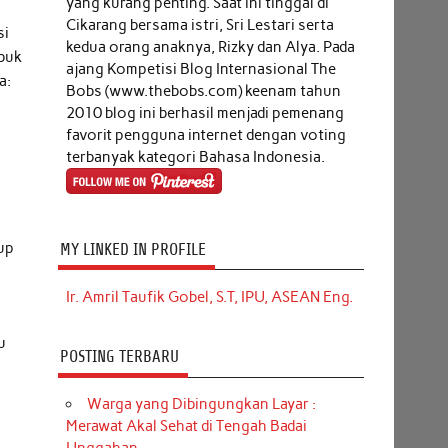
yang kurang penting. Saat ini tinggal di
Cikarang bersama istri, Sri Lestari serta
si
kedua orang anaknya, Rizky dan Alya. Pada
ibuk
ajang Kompetisi Blog Internasional The
a:
Bobs (www.thebobs.com) keenam tahun
2010 blog ini berhasil menjadi pemenang
favorit pengguna internet dengan voting
.
terbanyak kategori Bahasa Indonesia.
dup
MY LINKED IN PROFILE
Ir. Amril Taufik Gobel, S.T, IPU, ASEAN Eng.
u
POSTING TERBARU
Warga yang Dibingungkan Layar :
Merawat Akal Sehat di Tengah Badai