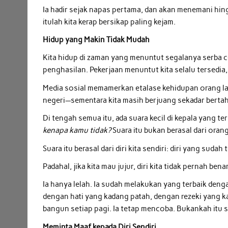
Ia hadir sejak napas pertama, dan akan menemani hi
itulah kita kerap bersikap paling kejam.
Hidup yang Makin Tidak Mudah
Kita hidup di zaman yang menuntut segalanya serba ce
penghasilan. Pekerjaan menuntut kita selalu tersedia
Media sosial memamerkan etalase kehidupan orang la
negeri—sementara kita masih berjuang sekadar bertah
Di tengah semua itu, ada suara kecil di kepala yang te
kenapa kamu tidak?
Suara itu bukan berasal dari orang
Suara itu berasal dari diri kita sendiri: diri yang suda
Padahal, jika kita mau jujur, diri kita tidak pernah ben
Ia hanya lelah. Ia sudah melakukan yang terbaik deng
dengan hati yang kadang patah, dengan rezeki yang ka
bangun setiap pagi. Ia tetap mencoba. Bukankah itu 
Meminta Maaf kepada Diri Sendiri