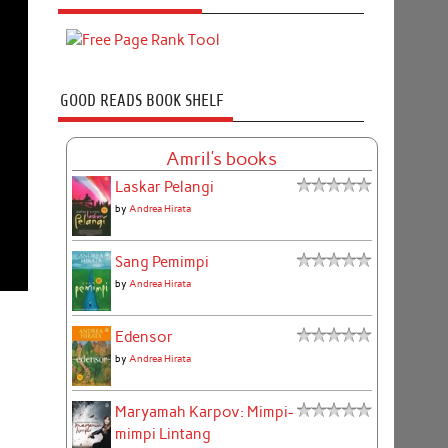
GOOD READS BOOK SHELF
Amril's books
Laskar Pelangi
by
Andrea Hirata
Sang Pemimpi
by
Andrea Hirata
Edensor
by
Andrea Hirata
Maryamah Karpov: Mimpi-
mimpi Lintang