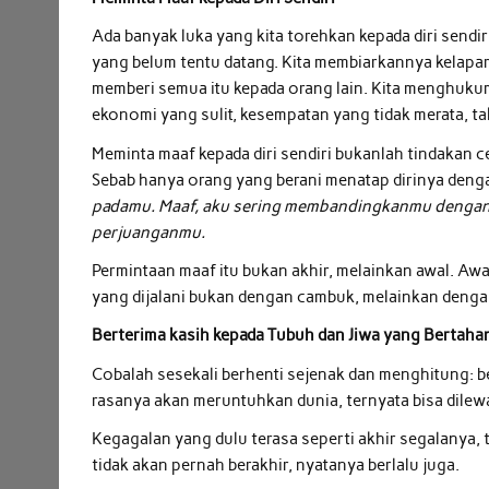
Ada banyak luka yang kita torehkan kepada diri sendir
yang belum tentu datang. Kita membiarkannya kelaparan
memberi semua itu kepada orang lain. Kita menghuk
ekonomi yang sulit, kesempatan yang tidak merata, ta
Meminta maaf kepada diri sendiri bukanlah tindakan c
Sebab hanya orang yang berani menatap dirinya deng
padamu. Maaf, aku sering membandingkanmu dengan or
perjuanganmu.
Permintaan maaf itu bukan akhir, melainkan awal. Awal
yang dijalani bukan dengan cambuk, melainkan deng
Berterima kasih kepada Tubuh dan Jiwa yang Bertaha
Cobalah sesekali berhenti sejenak dan menghitung: be
rasanya akan meruntuhkan dunia, ternyata bisa dilewa
Kegagalan yang dulu terasa seperti akhir segalanya, te
tidak akan pernah berakhir, nyatanya berlalu juga.