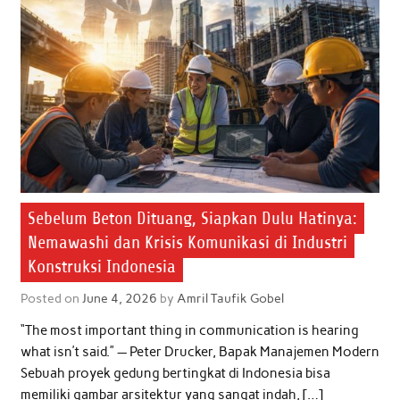
Sebelum Beton Dituang, Siapkan Dulu Hatinya:
Nemawashi dan Krisis Komunikasi di Industri
Konstruksi Indonesia
Posted on
June 4, 2026
by
Amril Taufik Gobel
“The most important thing in communication is hearing
what isn’t said.” — Peter Drucker, Bapak Manajemen Modern
Sebuah proyek gedung bertingkat di Indonesia bisa
memiliki gambar arsitektur yang sangat indah, […]