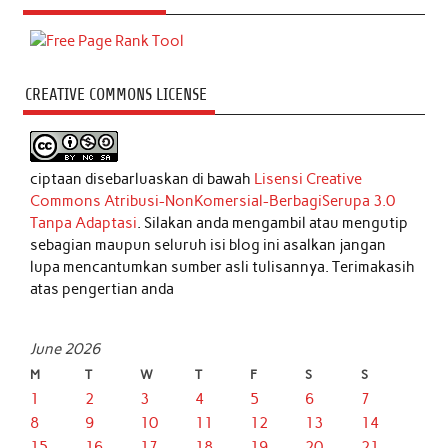
CREATIVE COMMONS LICENSE
ciptaan disebarluaskan di bawah
Lisensi Creative
Commons Atribusi-NonKomersial-BerbagiSerupa 3.0
Tanpa Adaptasi
. Silakan anda mengambil atau mengutip
sebagian maupun seluruh isi blog ini asalkan jangan
lupa mencantumkan sumber asli tulisannya. Terimakasih
atas pengertian anda
June 2026
M
T
W
T
F
S
S
1
2
3
4
5
6
7
8
9
10
11
12
13
14
15
16
17
18
19
20
21