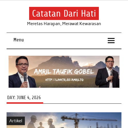
Skip
to
content
Catatan Dari Hati
Meretas Harapan, Merawat Kewarasan
Menu
DAY:
JUNE 4, 2026
Artikel