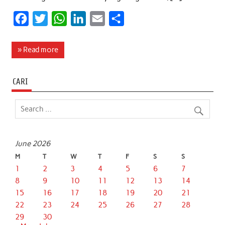
F
T
W
L
E
S
a
w
h
i
m
h
c
i
a
n
a
a
» Read more
e
t
t
k
i
r
b
t
s
e
l
e
CARI
o
e
A
d
o
r
p
I
k
p
n
June 2026
M
T
W
T
F
S
S
1
2
3
4
5
6
7
8
9
10
11
12
13
14
15
16
17
18
19
20
21
22
23
24
25
26
27
28
29
30