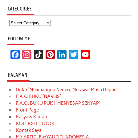
CATEGORIES
Categories
FOLLOW ME:
F
I
T
P
L
T
Y
a
n
i
i
i
w
o
c
s
k
n
n
i
u
HALAMAN
e
t
T
t
k
t
T
Buku “Membangun Negeri, Merawat Masa Depan
b
a
o
e
e
t
u
F.A.Q BUKU “NARSIS”
o
g
k
r
d
e
b
F.A.Q. BUKU PUISI “MENYESAP SENYAP”
o
r
e
I
r
e
Front Page
Karya & Kiprah
k
a
s
n
KOLEKSI E-BOOK
m
t
Kontak Saya
MY ARTICLE @YAHOO INDONESIA