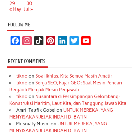
29
30
« May
Jul »
FOLLOW ME:
F
I
T
P
L
T
Y
a
n
i
i
i
w
o
c
s
k
n
n
i
u
RECENT COMMENTS
e
t
T
t
k
t
T
tikno
on
Soal Ikhlas, Kita Semua Masih Amatir
b
a
o
e
e
t
u
tikno
on
Senja SEO, Fajar GEO: Saat Mesin Pencari
o
g
k
r
d
e
b
Berganti Menjadi Mesin Penjawab
o
r
e
I
r
e
tikno
on
Nusantara di Persimpangan Gelombang:
Konstruksi Maritim, Laut Kita, dan Tanggung Jawab Kita
k
a
s
n
Amril Taufik Gobel
on
UNTUK MEREKA, YANG
m
t
MENYISAKAN JEJAK INDAH DI BATIN
Musniaty Musni
on
UNTUK MEREKA, YANG
MENYISAKAN JEJAK INDAH DI BATIN