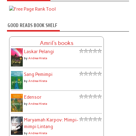
GOOD READS BOOK SHELF
Amril's books
Laskar Pelangi
by
Andrea Hirata
Sang Pemimpi
by
Andrea Hirata
Edensor
by
Andrea Hirata
Maryamah Karpov: Mimpi-
mimpi Lintang
by
Andrea Hirata