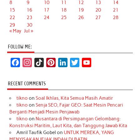
8
9
10
11
12
13
14
15
16
17
18
19
20
21
22
23
24
25
26
27
28
29
30
« May
Jul »
FOLLOW ME:
F
I
T
P
L
T
Y
a
n
i
i
i
w
o
c
s
k
n
n
i
u
RECENT COMMENTS
e
t
T
t
k
t
T
tikno
on
Soal Ikhlas, Kita Semua Masih Amatir
b
a
o
e
e
t
u
tikno
on
Senja SEO, Fajar GEO: Saat Mesin Pencari
o
g
k
r
d
e
b
Berganti Menjadi Mesin Penjawab
o
r
e
I
r
e
tikno
on
Nusantara di Persimpangan Gelombang:
Konstruksi Maritim, Laut Kita, dan Tanggung Jawab Kita
k
a
s
n
Amril Taufik Gobel
on
UNTUK MEREKA, YANG
m
t
MENYISAKAN JEJAK INDAH DI BATIN