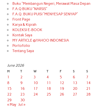
Buku “Membangun Negeri, Merawat Masa Depan
F.A.Q BUKU “NARSIS”
F.A.Q. BUKU PUISI “MENYESAP SENYAP”
Front Page
Karya & Kiprah
KOLEKSI E-BOOK
Kontak Saya
MY ARTICLE @YAHOO INDONESIA
Portofolio
Tentang Saya
June 2026
M
T
W
T
F
S
S
1
2
3
4
5
6
7
8
9
10
11
12
13
14
15
16
17
18
19
20
21
22
23
24
25
26
27
28
29
30
« May
Jul »