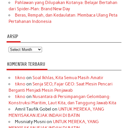
Pahlawan yang Dilupakan Kotanya: Belajar Bertahan
dari Spider-Man: Brand New Day
Beras, Rempah, dan Kedaulatan: Membaca Ulang Peta
Pertahanan Indonesia
ARSIP
Arsip
KOMENTAR TERBARU
tikno
on
Soal Ikhlas, Kita Semua Masih Amatir
tikno
on
Senja SEO, Fajar GEO: Saat Mesin Pencari
Berganti Menjadi Mesin Penjawab
tikno
on
Nusantara di Persimpangan Gelombang:
Konstruksi Maritim, Laut Kita, dan Tanggung Jawab Kita
Amril Taufik Gobel
on
UNTUK MEREKA, YANG
MENYISAKAN JEJAK INDAH DI BATIN
Musniaty Musni
on
UNTUK MEREKA, YANG
MENYISAKAN JEJAK INDAH DI BATIN