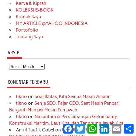
Karya & Kiprah
k
a
s
n
KOLEKSI E-BOOK
m
t
Kontak Saya
MY ARTICLE @YAHOO INDONESIA
Portofolio
Tentang Saya
ARSIP
Arsip
KOMENTAR TERBARU
tikno
on
Soal Ikhlas, Kita Semua Masih Amatir
tikno
on
Senja SEO, Fajar GEO: Saat Mesin Pencari
Berganti Menjadi Mesin Penjawab
tikno
on
Nusantara di Persimpangan Gelombang:
Konstruksi Maritim, Laut Kita, dan Tanggung Jawab Kita
Facebook
Twitter
WhatsApp
LinkedIn
Email
S
Amril Taufik Gobel
on
UNTUK MEREKA, YANG