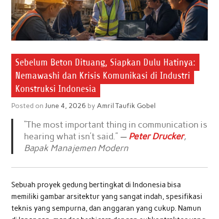
Sebelum Beton Dituang, Siapkan Dulu Hatinya:
Nemawashi dan Krisis Komunikasi di Industri
Konstruksi Indonesia
Posted on
June 4, 2026
by
Amril Taufik Gobel
“The most important thing in communication is
hearing what isn’t said.”
—
Peter Drucker
,
Bapak Manajemen Modern
Sebuah proyek gedung bertingkat di Indonesia bisa
memiliki gambar arsitektur yang sangat indah, spesifikasi
teknis yang sempurna, dan anggaran yang cukup. Namun