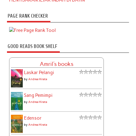
PAGE RANK CHECKER
GOOD READS BOOK SHELF
Amril's books
Laskar Pelangi
by
Andrea Hirata
Sang Pemimpi
by
Andrea Hirata
Edensor
by
Andrea Hirata