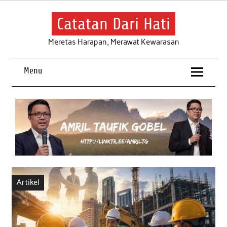
Skip
to
content
Catatan Dari Hati
Meretas Harapan, Merawat Kewarasan
Menu
Artikel