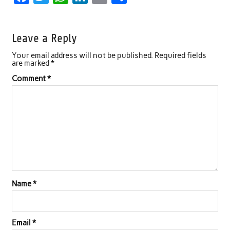
a
w
h
i
m
h
c
i
a
n
a
a
Leave a Reply
e
t
t
k
i
r
Your email address will not be published.
Required fields
b
t
s
e
l
e
are marked
*
o
e
A
d
Comment
*
o
r
p
I
k
p
n
Name
*
Email
*