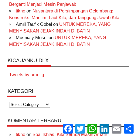
Berganti Menjadi Mesin Penjawab
tikno
on
Nusantara di Persimpangan Gelombang:
Konstruksi Maritim, Laut Kita, dan Tanggung Jawab Kita
Amril Taufik Gobel
on
UNTUK MEREKA, YANG
MENYISAKAN JEJAK INDAH DI BATIN
Musniaty Musni
on
UNTUK MEREKA, YANG
MENYISAKAN JEJAK INDAH DI BATIN
KICAUANKU DI X
Tweets by amriltg
KATEGORI
Kategori
KOMENTAR TERBARU
Facebook
Twitter
WhatsApp
LinkedIn
Email
S
tikno
on
Soal Ikhlas, Kita Semua Masih Amatir