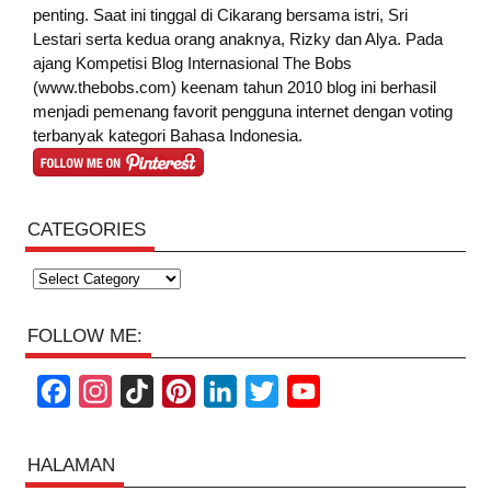
penting. Saat ini tinggal di Cikarang bersama istri, Sri
Lestari serta kedua orang anaknya, Rizky dan Alya. Pada
ajang Kompetisi Blog Internasional The Bobs
(www.thebobs.com) keenam tahun 2010 blog ini berhasil
menjadi pemenang favorit pengguna internet dengan voting
terbanyak kategori Bahasa Indonesia.
CATEGORIES
Categories
FOLLOW ME:
F
I
T
P
L
T
Y
a
n
i
i
i
w
o
c
s
k
n
n
i
u
HALAMAN
e
t
T
t
k
t
T