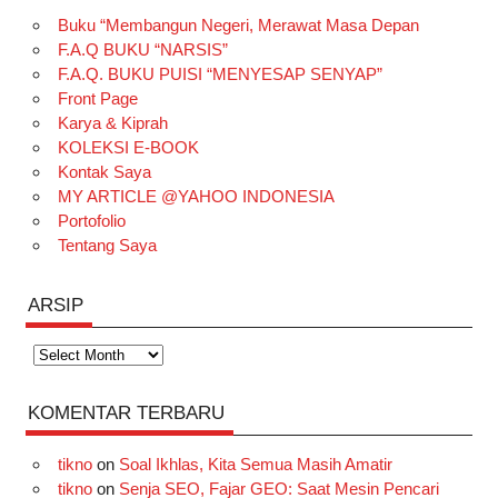
Buku “Membangun Negeri, Merawat Masa Depan
b
a
o
e
e
t
u
F.A.Q BUKU “NARSIS”
o
g
k
r
d
e
b
F.A.Q. BUKU PUISI “MENYESAP SENYAP”
o
r
e
I
r
e
Front Page
Karya & Kiprah
k
a
s
n
KOLEKSI E-BOOK
m
t
Kontak Saya
MY ARTICLE @YAHOO INDONESIA
Portofolio
Tentang Saya
ARSIP
Arsip
KOMENTAR TERBARU
tikno
on
Soal Ikhlas, Kita Semua Masih Amatir
tikno
on
Senja SEO, Fajar GEO: Saat Mesin Pencari