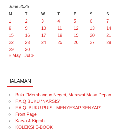
June 2026
M
T
W
T
F
S
S
1
2
3
4
5
6
7
8
9
10
11
12
13
14
15
16
17
18
19
20
21
22
23
24
25
26
27
28
29
30
« May
Jul »
HALAMAN
Buku “Membangun Negeri, Merawat Masa Depan
F.A.Q BUKU “NARSIS”
F.A.Q. BUKU PUISI “MENYESAP SENYAP”
Front Page
Karya & Kiprah
KOLEKSI E-BOOK