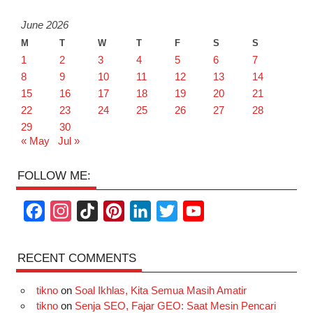
June 2026
M
T
W
T
F
S
S
1
2
3
4
5
6
7
8
9
10
11
12
13
14
15
16
17
18
19
20
21
22
23
24
25
26
27
28
29
30
« May
Jul »
FOLLOW ME:
F
I
T
P
L
T
Y
a
n
i
i
i
w
o
c
s
k
n
n
i
u
RECENT COMMENTS
e
t
T
t
k
t
T
tikno
on
Soal Ikhlas, Kita Semua Masih Amatir
b
a
o
e
e
t
u
tikno
on
Senja SEO, Fajar GEO: Saat Mesin Pencari