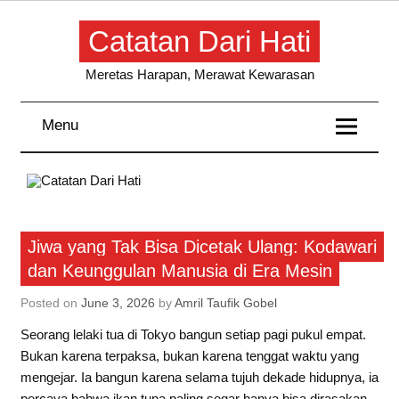
Skip
to
Catatan Dari Hati
content
Meretas Harapan, Merawat Kewarasan
Menu
Artikel
Jiwa yang Tak Bisa Dicetak Ulang: Kodawari
dan Keunggulan Manusia di Era Mesin
Posted on
June 3, 2026
by
Amril Taufik Gobel
Seorang lelaki tua di Tokyo bangun setiap pagi pukul empat.
Bukan karena terpaksa, bukan karena tenggat waktu yang
mengejar. Ia bangun karena selama tujuh dekade hidupnya, ia
percaya bahwa ikan tuna paling segar hanya bisa dirasakan