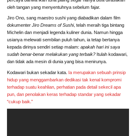
oleh tangan yang menyentuhnya sebelum fajar.
Jiro Ono, sang maestro sushi yang diabadikan dalam film
dokumenter
Jiro Dreams of Sushi
, telah meraih tiga bintang
Michelin dan menjadi legenda kuliner dunia. Namun hingga
usianya melewati sembilan puluh tahun, ia tetap bertanya
kepada dirinya sendiri setiap malam:
apakah hari ini saya
sudah benar-benar melakukan yang terbaik?
Itulah kodawari,
dan tidak ada mesin di dunia yang bisa menirunya.
Kodawari bukan sekadar kata.
Ia merupakan sebuah prinsip
hidup yang menggambarkan dedikasi tak kenal kompromi
terhadap suatu keahlian, perhatian pada detail sekecil apa
pun, dan penolakan keras terhadap standar yang sekadar
“cukup baik.”