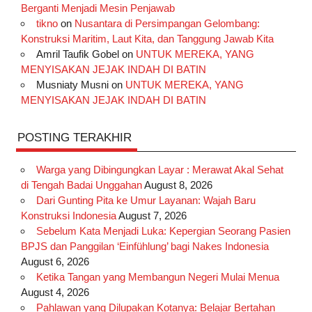
o
g
k
r
d
e
b
Berganti Menjadi Mesin Penjawab
o
r
e
I
r
e
tikno
on
Nusantara di Persimpangan Gelombang:
Konstruksi Maritim, Laut Kita, dan Tanggung Jawab Kita
k
a
s
n
Amril Taufik Gobel
on
UNTUK MEREKA, YANG
m
t
MENYISAKAN JEJAK INDAH DI BATIN
Musniaty Musni
on
UNTUK MEREKA, YANG
MENYISAKAN JEJAK INDAH DI BATIN
POSTING TERAKHIR
Warga yang Dibingungkan Layar : Merawat Akal Sehat
di Tengah Badai Unggahan
August 8, 2026
Dari Gunting Pita ke Umur Layanan: Wajah Baru
Konstruksi Indonesia
August 7, 2026
Sebelum Kata Menjadi Luka: Kepergian Seorang Pasien
BPJS dan Panggilan ‘Einfühlung’ bagi Nakes Indonesia
August 6, 2026
Ketika Tangan yang Membangun Negeri Mulai Menua
August 4, 2026
Pahlawan yang Dilupakan Kotanya: Belajar Bertahan