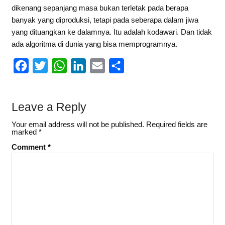
dikenang sepanjang masa bukan terletak pada berapa
banyak yang diproduksi, tetapi pada seberapa dalam jiwa
yang dituangkan ke dalamnya. Itu adalah kodawari. Dan tidak
ada algoritma di dunia yang bisa memprogramnya.
F
T
W
L
E
S
a
w
h
i
m
h
c
i
a
n
a
a
Leave a Reply
e
t
t
k
i
r
Your email address will not be published.
Required fields are
b
t
s
e
l
e
marked
*
o
e
A
d
Comment
*
o
r
p
I
k
p
n