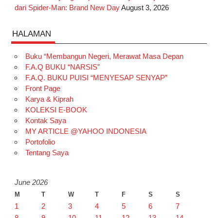
dari Spider-Man: Brand New Day
August 3, 2026
HALAMAN
Buku “Membangun Negeri, Merawat Masa Depan
F.A.Q BUKU “NARSIS”
F.A.Q. BUKU PUISI “MENYESAP SENYAP”
Front Page
Karya & Kiprah
KOLEKSI E-BOOK
Kontak Saya
MY ARTICLE @YAHOO INDONESIA
Portofolio
Tentang Saya
June 2026
M
T
W
T
F
S
S
1
2
3
4
5
6
7
8
9
10
11
12
13
14