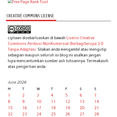
CREATIVE COMMONS LICENSE
ciptaan disebarluaskan di bawah
Lisensi Creative
Commons Atribusi-NonKomersial-BerbagiSerupa 3.0
Tanpa Adaptasi
. Silakan anda mengambil atau mengutip
sebagian maupun seluruh isi blog ini asalkan jangan
lupa mencantumkan sumber asli tulisannya. Terimakasih
atas pengertian anda
June 2026
M
T
W
T
F
S
S
1
2
3
4
5
6
7
8
9
10
11
12
13
14
15
16
17
18
19
20
21
22
23
24
25
26
27
28