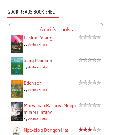
GOOD READS BOOK SHELF
Amril's books
Laskar Pelangi
by
Andrea Hirata
Sang Pemimpi
by
Andrea Hirata
Edensor
by
Andrea Hirata
Maryamah Karpov: Mimpi-
mimpi Lintang
by
Andrea Hirata
Nge-blog Dengan Hati