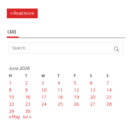
a
w
h
i
m
h
c
i
a
n
a
a
» Read more
e
t
t
k
i
r
b
t
s
e
l
e
CARI
o
e
A
d
o
r
p
I
k
p
n
June 2026
M
T
W
T
F
S
S
1
2
3
4
5
6
7
8
9
10
11
12
13
14
15
16
17
18
19
20
21
22
23
24
25
26
27
28
29
30
« May
Jul »