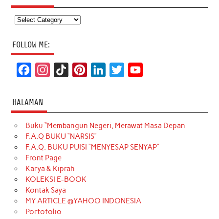
Categories
FOLLOW ME:
F
I
T
P
L
T
Y
a
n
i
i
i
w
o
c
s
k
n
n
i
u
HALAMAN
e
t
T
t
k
t
T
Buku “Membangun Negeri, Merawat Masa Depan
b
a
o
e
e
t
u
F.A.Q BUKU “NARSIS”
o
g
k
r
d
e
b
F.A.Q. BUKU PUISI “MENYESAP SENYAP”
o
r
e
I
r
e
Front Page
Karya & Kiprah
k
a
s
n
KOLEKSI E-BOOK
m
t
Kontak Saya
MY ARTICLE @YAHOO INDONESIA
Portofolio