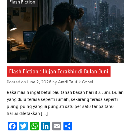
Flash Fiction
Flash Fiction : Hujan Terakhir di Bulan Juni
Posted on
June 2, 2026
by
Amril Taufik Gobel
Raka masih ingat betul bau tanah basah hari itu. Juni. Bulan
yang dulu terasa seperti rumah, sekarang terasa seperti
puing-puing yang ia punguti satu per satu tanpa tahu
harus diletakkan […]
F
T
W
L
E
S