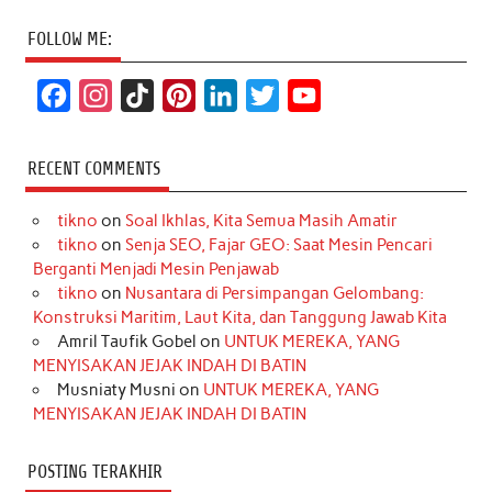
FOLLOW ME:
F
I
T
P
L
T
Y
a
n
i
i
i
w
o
c
s
k
n
n
i
u
RECENT COMMENTS
e
t
T
t
k
t
T
tikno
on
Soal Ikhlas, Kita Semua Masih Amatir
b
a
o
e
e
t
u
tikno
on
Senja SEO, Fajar GEO: Saat Mesin Pencari
o
g
k
r
d
e
b
Berganti Menjadi Mesin Penjawab
o
r
e
I
r
e
tikno
on
Nusantara di Persimpangan Gelombang:
Konstruksi Maritim, Laut Kita, dan Tanggung Jawab Kita
k
a
s
n
Amril Taufik Gobel
on
UNTUK MEREKA, YANG
m
t
MENYISAKAN JEJAK INDAH DI BATIN
Musniaty Musni
on
UNTUK MEREKA, YANG
MENYISAKAN JEJAK INDAH DI BATIN
POSTING TERAKHIR