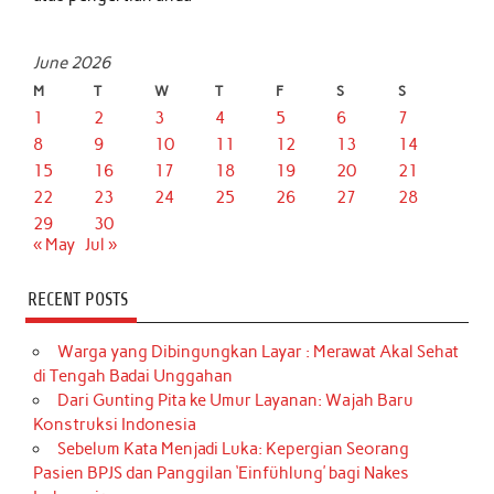
June 2026
M
T
W
T
F
S
S
1
2
3
4
5
6
7
8
9
10
11
12
13
14
15
16
17
18
19
20
21
22
23
24
25
26
27
28
29
30
« May
Jul »
RECENT POSTS
Warga yang Dibingungkan Layar : Merawat Akal Sehat
di Tengah Badai Unggahan
Dari Gunting Pita ke Umur Layanan: Wajah Baru
Konstruksi Indonesia
Sebelum Kata Menjadi Luka: Kepergian Seorang
Pasien BPJS dan Panggilan ‘Einfühlung’ bagi Nakes