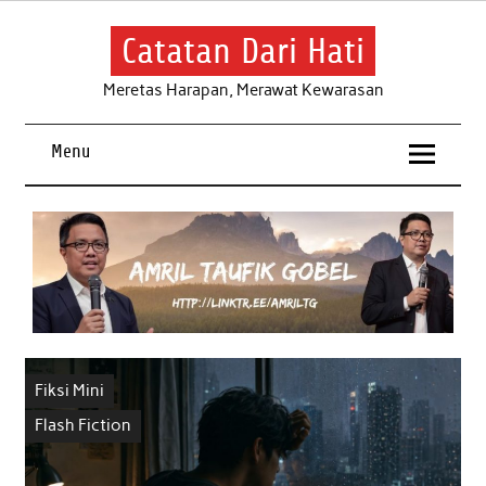
Skip
to
content
Catatan Dari Hati
Meretas Harapan, Merawat Kewarasan
Menu
Fiksi Mini
Flash Fiction