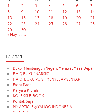
1
2
3
4
5
6
7
8
9
10
11
12
13
14
15
16
17
18
19
20
21
22
23
24
25
26
27
28
29
30
« May
Jul »
HALAMAN
Buku “Membangun Negeri, Merawat Masa Depan
F.A.Q BUKU “NARSIS”
F.A.Q. BUKU PUISI “MENYESAP SENYAP”
Front Page
Karya & Kiprah
KOLEKSI E-BOOK
Kontak Saya
MY ARTICLE @YAHOO INDONESIA