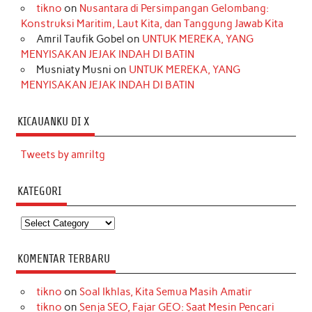
tikno
on
Nusantara di Persimpangan Gelombang:
Konstruksi Maritim, Laut Kita, dan Tanggung Jawab Kita
Amril Taufik Gobel
on
UNTUK MEREKA, YANG
MENYISAKAN JEJAK INDAH DI BATIN
Musniaty Musni
on
UNTUK MEREKA, YANG
MENYISAKAN JEJAK INDAH DI BATIN
KICAUANKU DI X
Tweets by amriltg
KATEGORI
Kategori
KOMENTAR TERBARU
tikno
on
Soal Ikhlas, Kita Semua Masih Amatir
tikno
on
Senja SEO, Fajar GEO: Saat Mesin Pencari