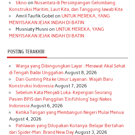
o
r
e
I
r
e
tikno
on
Nusantara di Persimpangan Gelombang:
Konstruksi Maritim, Laut Kita, dan Tanggung Jawab Kita
k
a
s
n
Amril Taufik Gobel
on
UNTUK MEREKA, YANG
m
t
MENYISAKAN JEJAK INDAH DI BATIN
Musniaty Musni
on
UNTUK MEREKA, YANG
MENYISAKAN JEJAK INDAH DI BATIN
POSTING TERAKHIR
Warga yang Dibingungkan Layar : Merawat Akal Sehat
di Tengah Badai Unggahan
August 8, 2026
Dari Gunting Pita ke Umur Layanan: Wajah Baru
Konstruksi Indonesia
August 7, 2026
Sebelum Kata Menjadi Luka: Kepergian Seorang
Pasien BPJS dan Panggilan ‘Einfühlung’ bagi Nakes
Indonesia
August 6, 2026
Ketika Tangan yang Membangun Negeri Mulai Menua
August 4, 2026
Pahlawan yang Dilupakan Kotanya: Belajar Bertahan
dari Spider-Man: Brand New Day
August 3, 2026