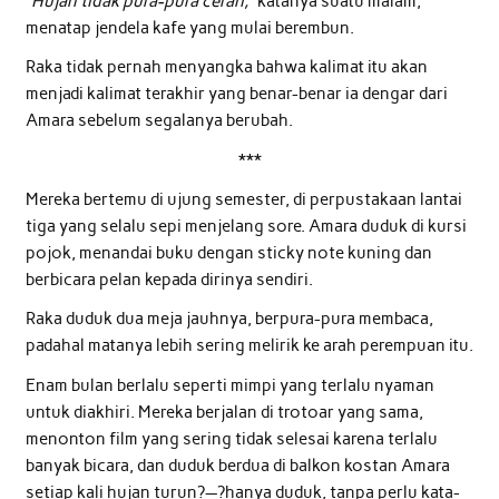
“Hujan tidak pura-pura cerah,”
katanya suatu malam,
menatap jendela kafe yang mulai berembun.
Raka tidak pernah menyangka bahwa kalimat itu akan
menjadi kalimat terakhir yang benar-benar ia dengar dari
Amara sebelum segalanya berubah.
***
Mereka bertemu di ujung semester, di perpustakaan lantai
tiga yang selalu sepi menjelang sore. Amara duduk di kursi
pojok, menandai buku dengan sticky note kuning dan
berbicara pelan kepada dirinya sendiri.
Raka duduk dua meja jauhnya, berpura-pura membaca,
padahal matanya lebih sering melirik ke arah perempuan itu.
Enam bulan berlalu seperti mimpi yang terlalu nyaman
untuk diakhiri. Mereka berjalan di trotoar yang sama,
menonton film yang sering tidak selesai karena terlalu
banyak bicara, dan duduk berdua di balkon kostan Amara
setiap kali hujan turun?—?hanya duduk, tanpa perlu kata-