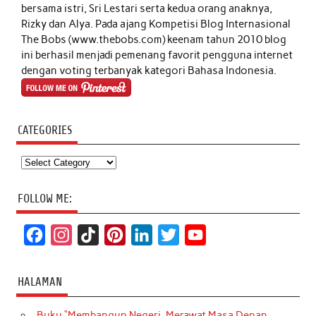
bersama istri, Sri Lestari serta kedua orang anaknya,
Rizky dan Alya. Pada ajang Kompetisi Blog Internasional
The Bobs (www.thebobs.com) keenam tahun 2010 blog
ini berhasil menjadi pemenang favorit pengguna internet
dengan voting terbanyak kategori Bahasa Indonesia.
CATEGORIES
Categories
FOLLOW ME:
F
I
T
P
L
T
Y
a
n
i
i
i
w
o
c
s
k
n
n
i
u
HALAMAN
e
t
T
t
k
t
T
Buku “Membangun Negeri, Merawat Masa Depan