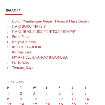
HALAMAN
Buku “Membangun Negeri, Merawat Masa Depan
F.A.Q BUKU “NARSIS”
F.A.Q. BUKU PUISI “MENYESAP SENYAP”
Front Page
Karya & Kiprah
KOLEKSI E-BOOK
Kontak Saya
MY ARTICLE @YAHOO INDONESIA
Portofolio
Tentang Saya
June 2026
M
T
W
T
F
S
S
1
2
3
4
5
6
7
8
9
10
11
12
13
14
15
16
17
18
19
20
21