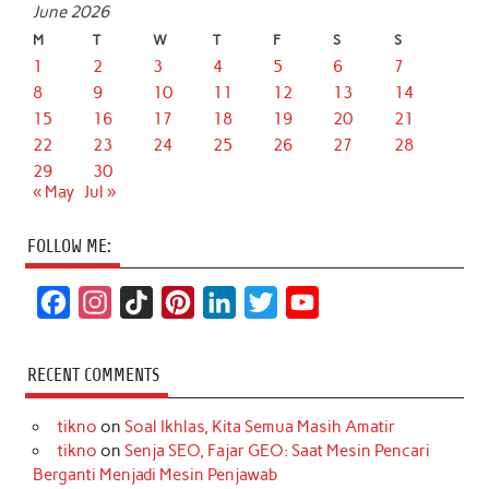
June 2026
M
T
W
T
F
S
S
1
2
3
4
5
6
7
8
9
10
11
12
13
14
15
16
17
18
19
20
21
22
23
24
25
26
27
28
29
30
« May
Jul »
FOLLOW ME:
F
I
T
P
L
T
Y
a
n
i
i
i
w
o
c
s
k
n
n
i
u
RECENT COMMENTS
e
t
T
t
k
t
T
tikno
on
Soal Ikhlas, Kita Semua Masih Amatir
b
a
o
e
e
t
u
tikno
on
Senja SEO, Fajar GEO: Saat Mesin Pencari
o
g
k
r
d
e
b
Berganti Menjadi Mesin Penjawab