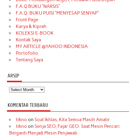
b
a
o
e
e
t
u
F.A.Q BUKU “NARSIS”
o
g
k
r
d
e
b
F.A.Q. BUKU PUISI “MENYESAP SENYAP”
o
r
e
I
r
e
Front Page
Karya & Kiprah
k
a
s
n
KOLEKSI E-BOOK
m
t
Kontak Saya
MY ARTICLE @YAHOO INDONESIA
Portofolio
Tentang Saya
ARSIP
Arsip
KOMENTAR TERBARU
tikno
on
Soal Ikhlas, Kita Semua Masih Amatir
tikno
on
Senja SEO, Fajar GEO: Saat Mesin Pencari
Berganti Menjadi Mesin Penjawab