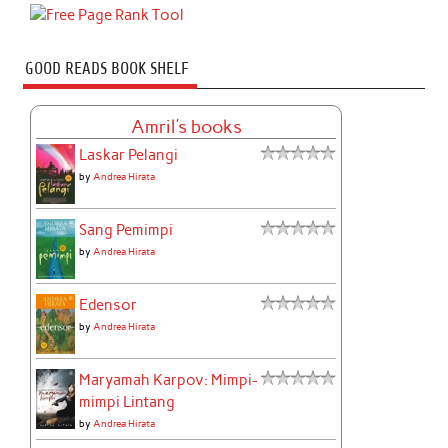
GOOD READS BOOK SHELF
Amril's books
Laskar Pelangi
by
Andrea Hirata
Sang Pemimpi
by
Andrea Hirata
Edensor
by
Andrea Hirata
Maryamah Karpov: Mimpi-
mimpi Lintang
by
Andrea Hirata