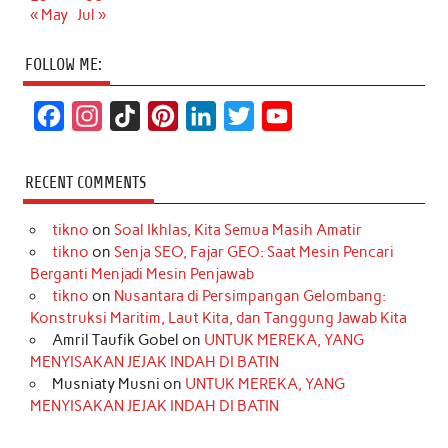
« May
Jul »
FOLLOW ME:
F
I
T
P
L
T
Y
a
n
i
i
i
w
o
c
s
k
n
n
i
u
RECENT COMMENTS
e
t
T
t
k
t
T
tikno
on
Soal Ikhlas, Kita Semua Masih Amatir
b
a
o
e
e
t
u
tikno
on
Senja SEO, Fajar GEO: Saat Mesin Pencari
o
g
k
r
d
e
b
Berganti Menjadi Mesin Penjawab
o
r
e
I
r
e
tikno
on
Nusantara di Persimpangan Gelombang:
Konstruksi Maritim, Laut Kita, dan Tanggung Jawab Kita
k
a
s
n
Amril Taufik Gobel
on
UNTUK MEREKA, YANG
m
t
MENYISAKAN JEJAK INDAH DI BATIN
Musniaty Musni
on
UNTUK MEREKA, YANG
MENYISAKAN JEJAK INDAH DI BATIN