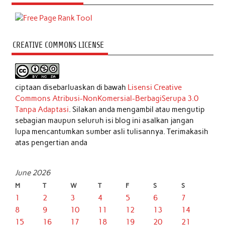
CREATIVE COMMONS LICENSE
ciptaan disebarluaskan di bawah
Lisensi Creative
Commons Atribusi-NonKomersial-BerbagiSerupa 3.0
Tanpa Adaptasi
. Silakan anda mengambil atau mengutip
sebagian maupun seluruh isi blog ini asalkan jangan
lupa mencantumkan sumber asli tulisannya. Terimakasih
atas pengertian anda
June 2026
M
T
W
T
F
S
S
1
2
3
4
5
6
7
8
9
10
11
12
13
14
15
16
17
18
19
20
21