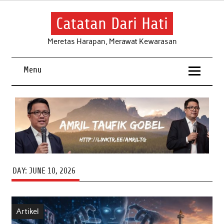
Skip
to
content
Catatan Dari Hati
Meretas Harapan, Merawat Kewarasan
Menu
DAY:
JUNE 10, 2026
Artikel