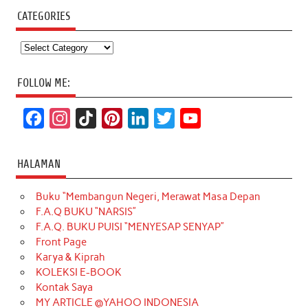
CATEGORIES
Categories
FOLLOW ME:
F
I
T
P
L
T
Y
a
n
i
i
i
w
o
c
s
k
n
n
i
u
HALAMAN
e
t
T
t
k
t
T
Buku “Membangun Negeri, Merawat Masa Depan
b
a
o
e
e
t
u
F.A.Q BUKU “NARSIS”
o
g
k
r
d
e
b
F.A.Q. BUKU PUISI “MENYESAP SENYAP”
o
r
e
I
r
e
Front Page
Karya & Kiprah
k
a
s
n
KOLEKSI E-BOOK
m
t
Kontak Saya
MY ARTICLE @YAHOO INDONESIA