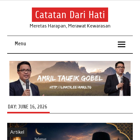
Skip
to
content
Catatan Dari Hati
Meretas Harapan, Merawat Kewarasan
Menu
DAY:
JUNE 16, 2026
Artikel