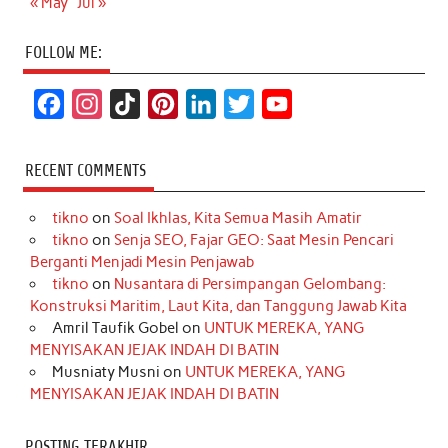
« May
Jul »
FOLLOW ME:
F
I
T
P
L
T
Y
a
n
i
i
i
w
o
c
s
k
n
n
i
u
RECENT COMMENTS
e
t
T
t
k
t
T
tikno
on
Soal Ikhlas, Kita Semua Masih Amatir
b
a
o
e
e
t
u
tikno
on
Senja SEO, Fajar GEO: Saat Mesin Pencari
o
g
k
r
d
e
b
Berganti Menjadi Mesin Penjawab
o
r
e
I
r
e
tikno
on
Nusantara di Persimpangan Gelombang:
Konstruksi Maritim, Laut Kita, dan Tanggung Jawab Kita
k
a
s
n
Amril Taufik Gobel
on
UNTUK MEREKA, YANG
m
t
MENYISAKAN JEJAK INDAH DI BATIN
Musniaty Musni
on
UNTUK MEREKA, YANG
MENYISAKAN JEJAK INDAH DI BATIN
POSTING TERAKHIR