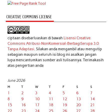
CREATIVE COMMONS LICENSE
ciptaan disebarluaskan di bawah
Lisensi Creative
Commons Atribusi-NonKomersial-BerbagiSerupa 3.0
Tanpa Adaptasi
. Silakan anda mengambil atau mengutip
sebagian maupun seluruh isi blog ini asalkan jangan
lupa mencantumkan sumber asli tulisannya. Terimakasih
atas pengertian anda
June 2026
M
T
W
T
F
S
S
1
2
3
4
5
6
7
8
9
10
11
12
13
14
15
16
17
18
19
20
21
22
23
24
25
26
27
28