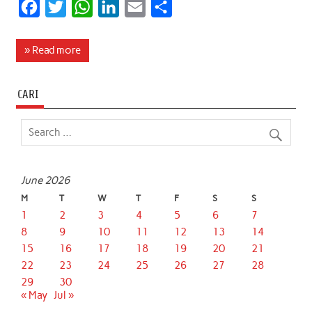
F
T
W
L
E
S
a
w
h
i
m
h
c
i
a
n
a
a
» Read more
e
t
t
k
i
r
b
t
s
e
l
e
CARI
o
e
A
d
o
r
p
I
k
p
n
June 2026
M
T
W
T
F
S
S
1
2
3
4
5
6
7
8
9
10
11
12
13
14
15
16
17
18
19
20
21
22
23
24
25
26
27
28
29
30
« May
Jul »