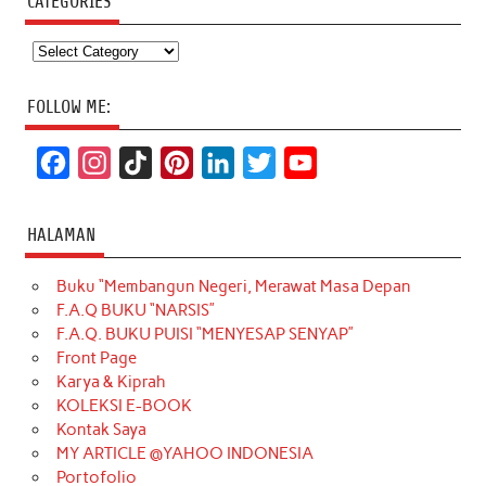
CATEGORIES
Categories
FOLLOW ME:
F
I
T
P
L
T
Y
a
n
i
i
i
w
o
c
s
k
n
n
i
u
HALAMAN
e
t
T
t
k
t
T
Buku “Membangun Negeri, Merawat Masa Depan
b
a
o
e
e
t
u
F.A.Q BUKU “NARSIS”
o
g
k
r
d
e
b
F.A.Q. BUKU PUISI “MENYESAP SENYAP”
o
r
e
I
r
e
Front Page
Karya & Kiprah
k
a
s
n
KOLEKSI E-BOOK
m
t
Kontak Saya
MY ARTICLE @YAHOO INDONESIA
Portofolio