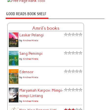
GOOD READS BOOK SHELF
Amril's books
Laskar Pelangi
by
Andrea Hirata
Sang Pemimpi
by
Andrea Hirata
Edensor
by
Andrea Hirata
Maryamah Karpov: Mimpi-
mimpi Lintang
by
Andrea Hirata