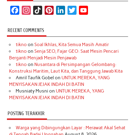
F
I
T
P
L
T
Y
a
n
i
i
i
w
o
c
s
k
n
n
i
u
RECENT COMMENTS
e
t
T
t
k
t
T
tikno
on
Soal Ikhlas, Kita Semua Masih Amatir
b
a
o
e
e
t
u
tikno
on
Senja SEO, Fajar GEO: Saat Mesin Pencari
o
g
k
r
d
e
b
Berganti Menjadi Mesin Penjawab
o
r
e
I
r
e
tikno
on
Nusantara di Persimpangan Gelombang:
Konstruksi Maritim, Laut Kita, dan Tanggung Jawab Kita
k
a
s
n
Amril Taufik Gobel
on
UNTUK MEREKA, YANG
m
t
MENYISAKAN JEJAK INDAH DI BATIN
Musniaty Musni
on
UNTUK MEREKA, YANG
MENYISAKAN JEJAK INDAH DI BATIN
POSTING TERAKHIR
Warga yang Dibingungkan Layar : Merawat Akal Sehat
di Tengah Badai Unggahan
August 8, 2026