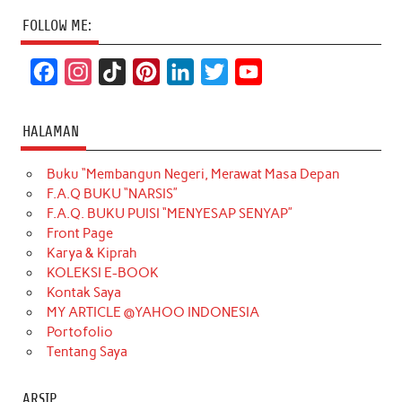
FOLLOW ME:
F
I
T
P
L
T
Y
a
n
i
i
i
w
o
c
s
k
n
n
i
u
HALAMAN
e
t
T
t
k
t
T
Buku “Membangun Negeri, Merawat Masa Depan
b
a
o
e
e
t
u
F.A.Q BUKU “NARSIS”
o
g
k
r
d
e
b
F.A.Q. BUKU PUISI “MENYESAP SENYAP”
o
r
e
I
r
e
Front Page
Karya & Kiprah
k
a
s
n
KOLEKSI E-BOOK
m
t
Kontak Saya
MY ARTICLE @YAHOO INDONESIA
Portofolio
Tentang Saya
ARSIP