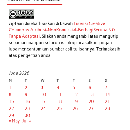
ciptaan disebarluaskan di bawah
Lisensi Creative
Commons Atribusi-NonKomersial-BerbagiSerupa 3.0
Tanpa Adaptasi
. Silakan anda mengambil atau mengutip
sebagian maupun seluruh isi blog ini asalkan jangan
lupa mencantumkan sumber asli tulisannya. Terimakasih
atas pengertian anda
June 2026
M
T
W
T
F
S
S
1
2
3
4
5
6
7
8
9
10
11
12
13
14
15
16
17
18
19
20
21
22
23
24
25
26
27
28
29
30
« May
Jul »