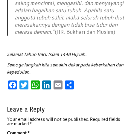
saling mencintai, mengasihi, dan menyayangi
adalah bagaikan satu tubuh. Apabila satu
anggota tubuh sakit, maka seluruh tubuh ikut
merasakannya dengan tidak bisa tidur dan
merasa demam.”
(HR. Bukhari dan Muslim)
Selamat Tahun Baru Islam 1448 Hijriah.
Semoga langkah kita semakin dekat pada keberkahan dan
kepedulian.
F
T
W
L
E
S
a
w
h
i
m
h
c
i
a
n
a
a
Leave a Reply
e
t
t
k
i
r
Your email address will not be published.
Required fields
b
t
s
e
l
e
are marked
*
o
e
A
d
Comment
*