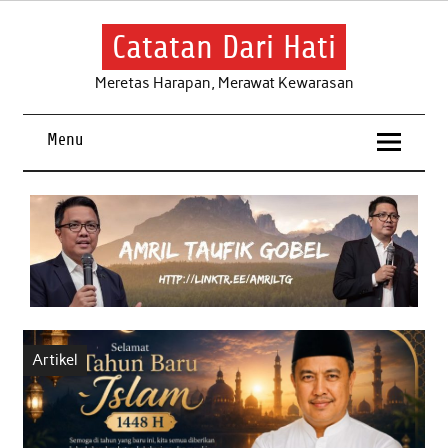
Skip
to
content
Catatan Dari Hati
Meretas Harapan, Merawat Kewarasan
Menu
Artikel