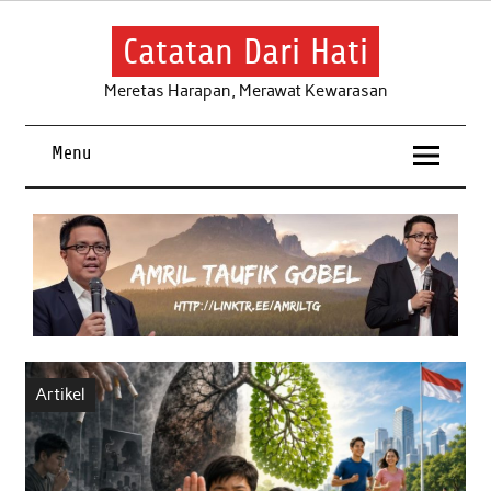
Skip
to
content
Catatan Dari Hati
Meretas Harapan, Merawat Kewarasan
Menu
Artikel