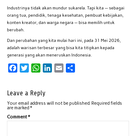
Industrinya tidak akan mundur sukarela. Tapi kita — sebagai
orang tua, pendidik, tenaga kesehatan, pembuat kebijakan,
konten kreator, dan warga negara — bisa memilih untuk
berubah.
Dan perubahan yang kita mulai hari ini, pada 31 Mei 2026,
adalah warisan terbesar yang bisa kita titipkan kepada
generasi yang akan meneruskan Indonesia.
F
T
W
L
E
S
a
w
h
i
m
h
c
i
a
n
a
a
Leave a Reply
e
t
t
k
i
r
Your email address will not be published.
Required fields
b
t
s
e
l
e
are marked
*
o
e
A
d
Comment
*
o
r
p
I
k
p
n