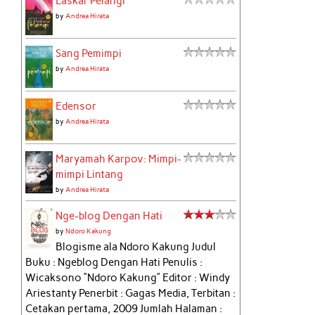
Laskar Pelangi
by
Andrea Hirata
Sang Pemimpi
by
Andrea Hirata
Edensor
by
Andrea Hirata
Maryamah Karpov: Mimpi-
mimpi Lintang
by
Andrea Hirata
Nge-blog Dengan Hati
by
Ndoro Kakung
Blogisme ala Ndoro Kakung Judul
Buku : Ngeblog Dengan Hati Penulis :
Wicaksono “Ndoro Kakung” Editor : Windy
Ariestanty Penerbit : Gagas Media, Terbitan :
Cetakan pertama, 2009 Jumlah Halaman :