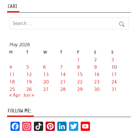
CARI
May 2026
M
T
W
T
F
S
S
1
2
3
4
5
6
7
8
9
10
11
12
13
14
15
16
17
18
19
20
21
22
23
24
25
26
27
28
29
30
31
« Apr
Jun »
FOLLOW ME:
F
I
T
P
L
T
Y
a
n
i
i
i
w
o