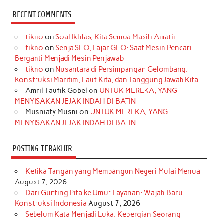
c
s
k
n
n
i
u
RECENT COMMENTS
e
t
T
t
k
t
T
tikno
on
Soal Ikhlas, Kita Semua Masih Amatir
b
a
o
e
e
t
u
tikno
on
Senja SEO, Fajar GEO: Saat Mesin Pencari
o
g
k
r
d
e
b
Berganti Menjadi Mesin Penjawab
o
r
e
I
r
e
tikno
on
Nusantara di Persimpangan Gelombang:
Konstruksi Maritim, Laut Kita, dan Tanggung Jawab Kita
k
a
s
n
Amril Taufik Gobel
on
UNTUK MEREKA, YANG
m
t
MENYISAKAN JEJAK INDAH DI BATIN
Musniaty Musni
on
UNTUK MEREKA, YANG
MENYISAKAN JEJAK INDAH DI BATIN
POSTING TERAKHIR
Ketika Tangan yang Membangun Negeri Mulai Menua
August 7, 2026
Dari Gunting Pita ke Umur Layanan: Wajah Baru
Konstruksi Indonesia
August 7, 2026
Sebelum Kata Menjadi Luka: Kepergian Seorang