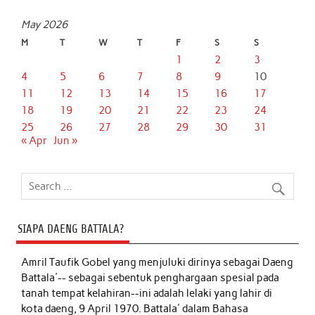
May 2026
M
T
W
T
F
S
S
1
2
3
4
5
6
7
8
9
10
11
12
13
14
15
16
17
18
19
20
21
22
23
24
25
26
27
28
29
30
31
« Apr
Jun »
SIAPA DAENG BATTALA?
Amril Taufik Gobel
yang menjuluki dirinya sebagai Daeng
Battala'-- sebagai sebentuk penghargaan spesial pada
tanah tempat kelahiran--ini adalah lelaki yang lahir di
kota daeng, 9 April 1970. Battala' dalam Bahasa