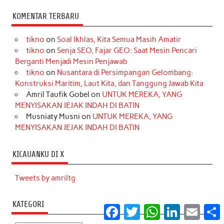
KOMENTAR TERBARU
tikno
on
Soal Ikhlas, Kita Semua Masih Amatir
tikno
on
Senja SEO, Fajar GEO: Saat Mesin Pencari
Berganti Menjadi Mesin Penjawab
tikno
on
Nusantara di Persimpangan Gelombang:
Konstruksi Maritim, Laut Kita, dan Tanggung Jawab Kita
Amril Taufik Gobel
on
UNTUK MEREKA, YANG
MENYISAKAN JEJAK INDAH DI BATIN
Musniaty Musni
on
UNTUK MEREKA, YANG
MENYISAKAN JEJAK INDAH DI BATIN
KICAUANKU DI X
Tweets by amriltg
KATEGORI
Facebook
Twitter
WhatsApp
LinkedIn
Email
S