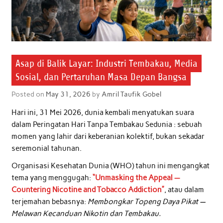
Asap di Balik Layar: Industri Tembakau, Media
Sosial, dan Pertaruhan Masa Depan Bangsa
Posted on
May 31, 2026
by
Amril Taufik Gobel
Hari ini, 31 Mei 2026, dunia kembali menyatukan suara
dalam Peringatan Hari Tanpa Tembakau Sedunia : sebuah
momen yang lahir dari keberanian kolektif, bukan sekadar
seremonial tahunan.
Organisasi Kesehatan Dunia (WHO) tahun ini mengangkat
tema yang menggugah:
“Unmasking the Appeal —
Countering Nicotine and Tobacco Addiction”
, atau dalam
terjemahan bebasnya:
Membongkar Topeng Daya Pikat —
Melawan Kecanduan Nikotin dan Tembakau.