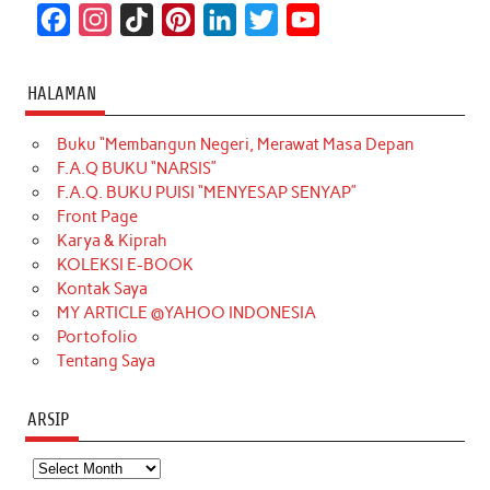
F
I
T
P
L
T
Y
a
n
i
i
i
w
o
c
s
k
n
n
i
u
HALAMAN
e
t
T
t
k
t
T
Buku “Membangun Negeri, Merawat Masa Depan
b
a
o
e
e
t
u
F.A.Q BUKU “NARSIS”
o
g
k
r
d
e
b
F.A.Q. BUKU PUISI “MENYESAP SENYAP”
o
r
e
I
r
e
Front Page
Karya & Kiprah
k
a
s
n
KOLEKSI E-BOOK
m
t
Kontak Saya
MY ARTICLE @YAHOO INDONESIA
Portofolio
Tentang Saya
ARSIP
Arsip