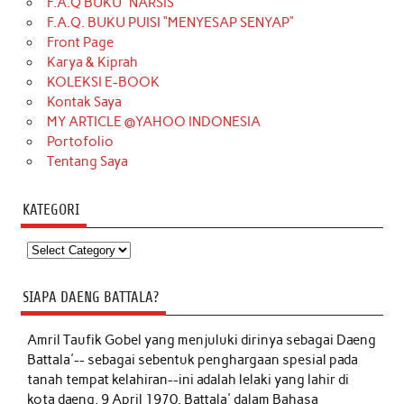
F.A.Q BUKU “NARSIS”
F.A.Q. BUKU PUISI “MENYESAP SENYAP”
Front Page
Karya & Kiprah
KOLEKSI E-BOOK
Kontak Saya
MY ARTICLE @YAHOO INDONESIA
Portofolio
Tentang Saya
KATEGORI
Kategori
SIAPA DAENG BATTALA?
Amril Taufik Gobel
yang menjuluki dirinya sebagai Daeng
Battala'-- sebagai sebentuk penghargaan spesial pada
tanah tempat kelahiran--ini adalah lelaki yang lahir di
kota daeng, 9 April 1970. Battala' dalam Bahasa