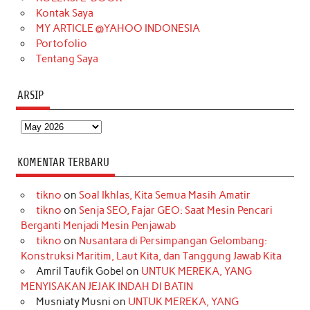
m
t
Kontak Saya
MY ARTICLE @YAHOO INDONESIA
Portofolio
Tentang Saya
ARSIP
Arsip
KOMENTAR TERBARU
tikno
on
Soal Ikhlas, Kita Semua Masih Amatir
tikno
on
Senja SEO, Fajar GEO: Saat Mesin Pencari
Berganti Menjadi Mesin Penjawab
tikno
on
Nusantara di Persimpangan Gelombang:
Konstruksi Maritim, Laut Kita, dan Tanggung Jawab Kita
Amril Taufik Gobel
on
UNTUK MEREKA, YANG
MENYISAKAN JEJAK INDAH DI BATIN
Musniaty Musni
on
UNTUK MEREKA, YANG