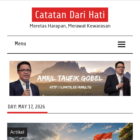
Skip
to
content
Catatan Dari Hati
Meretas Harapan, Merawat Kewarasan
Menu
DAY:
MAY 17, 2026
Artikel