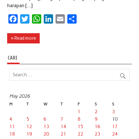
harapan […]
F
T
W
L
E
S
a
w
h
i
m
h
c
i
a
n
a
a
» Read more
e
t
t
k
i
r
b
t
s
e
l
e
CARI
o
e
A
d
o
r
p
I
k
p
n
May 2026
M
T
W
T
F
S
S
1
2
3
4
5
6
7
8
9
10
11
12
13
14
15
16
17
18
19
20
21
22
23
24