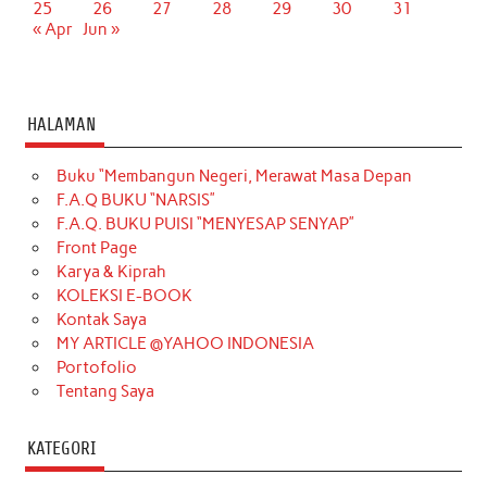
25
26
27
28
29
30
31
« Apr
Jun »
HALAMAN
Buku “Membangun Negeri, Merawat Masa Depan
F.A.Q BUKU “NARSIS”
F.A.Q. BUKU PUISI “MENYESAP SENYAP”
Front Page
Karya & Kiprah
KOLEKSI E-BOOK
Kontak Saya
MY ARTICLE @YAHOO INDONESIA
Portofolio
Tentang Saya
KATEGORI