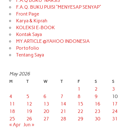
F.A.Q BUKU “NARSIS”
F.A.Q. BUKU PUISI “MENYESAP SENYAP”
Front Page
Karya & Kiprah
KOLEKSI E-BOOK
Kontak Saya
MY ARTICLE @YAHOO INDONESIA
Portofolio
Tentang Saya
May 2026
M
T
W
T
F
S
S
1
2
3
4
5
6
7
8
9
10
11
12
13
14
15
16
17
18
19
20
21
22
23
24
25
26
27
28
29
30
31
« Apr
Jun »