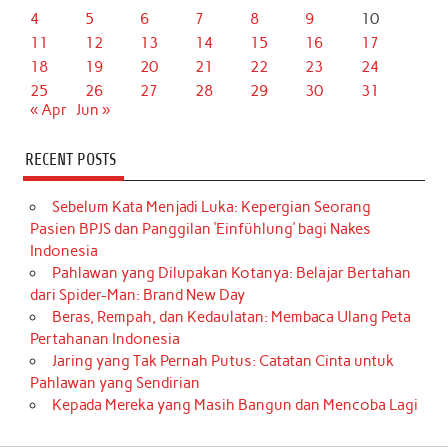
4
5
6
7
8
9
10
11
12
13
14
15
16
17
18
19
20
21
22
23
24
25
26
27
28
29
30
31
« Apr
Jun »
RECENT POSTS
Sebelum Kata Menjadi Luka: Kepergian Seorang
Pasien BPJS dan Panggilan ‘Einfühlung’ bagi Nakes
Indonesia
Pahlawan yang Dilupakan Kotanya: Belajar Bertahan
dari Spider-Man: Brand New Day
Beras, Rempah, dan Kedaulatan: Membaca Ulang Peta
Pertahanan Indonesia
Jaring yang Tak Pernah Putus: Catatan Cinta untuk
Pahlawan yang Sendirian
Kepada Mereka yang Masih Bangun dan Mencoba Lagi