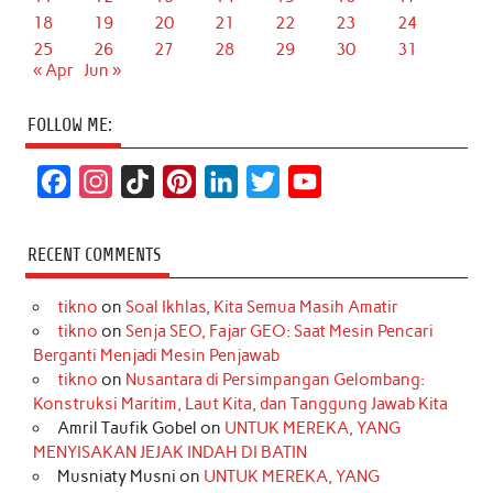
18
19
20
21
22
23
24
25
26
27
28
29
30
31
« Apr
Jun »
FOLLOW ME:
F
I
T
P
L
T
Y
a
n
i
i
i
w
o
c
s
k
n
n
i
u
RECENT COMMENTS
e
t
T
t
k
t
T
tikno
on
Soal Ikhlas, Kita Semua Masih Amatir
b
a
o
e
e
t
u
tikno
on
Senja SEO, Fajar GEO: Saat Mesin Pencari
o
g
k
r
d
e
b
Berganti Menjadi Mesin Penjawab
o
r
e
I
r
e
tikno
on
Nusantara di Persimpangan Gelombang:
Konstruksi Maritim, Laut Kita, dan Tanggung Jawab Kita
k
a
s
n
Amril Taufik Gobel
on
UNTUK MEREKA, YANG
m
t
MENYISAKAN JEJAK INDAH DI BATIN
Musniaty Musni
on
UNTUK MEREKA, YANG