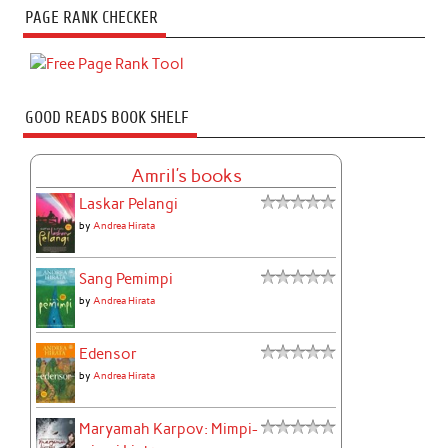
PAGE RANK CHECKER
GOOD READS BOOK SHELF
Amril's books
Laskar Pelangi
by
Andrea Hirata
Sang Pemimpi
by
Andrea Hirata
Edensor
by
Andrea Hirata
Maryamah Karpov: Mimpi-