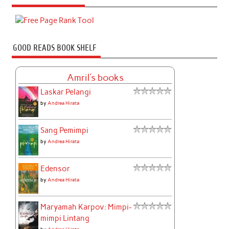
GOOD READS BOOK SHELF
Amril's books
Laskar Pelangi
by
Andrea Hirata
Sang Pemimpi
by
Andrea Hirata
Edensor
by
Andrea Hirata
Maryamah Karpov: Mimpi-
mimpi Lintang