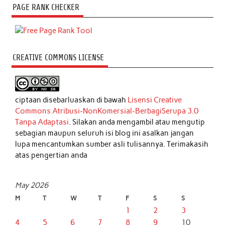
PAGE RANK CHECKER
CREATIVE COMMONS LICENSE
ciptaan disebarluaskan di bawah
Lisensi Creative
Commons Atribusi-NonKomersial-BerbagiSerupa 3.0
Tanpa Adaptasi
. Silakan anda mengambil atau mengutip
sebagian maupun seluruh isi blog ini asalkan jangan
lupa mencantumkan sumber asli tulisannya. Terimakasih
atas pengertian anda
May 2026
M
T
W
T
F
S
S
1
2
3
4
5
6
7
8
9
10