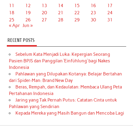
11
12
13
14
15
16
17
18
19
20
21
22
23
24
25
26
27
28
29
30
31
« Apr
Jun »
RECENT POSTS
Sebelum Kata Menjadi Luka: Kepergian Seorang
Pasien BPJS dan Panggilan ‘Einfühlung’ bagi Nakes
Indonesia
Pahlawan yang Dilupakan Kotanya: Belajar Bertahan
dari Spider-Man: Brand New Day
Beras, Rempah, dan Kedaulatan: Membaca Ulang Peta
Pertahanan Indonesia
Jaring yang Tak Pernah Putus: Catatan Cinta untuk
Pahlawan yang Sendirian
Kepada Mereka yang Masih Bangun dan Mencoba Lagi