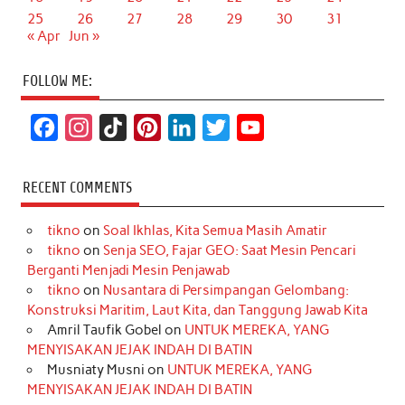
25
26
27
28
29
30
31
« Apr
Jun »
FOLLOW ME:
F
I
T
P
L
T
Y
a
n
i
i
i
w
o
c
s
k
n
n
i
u
RECENT COMMENTS
e
t
T
t
k
t
T
tikno
on
Soal Ikhlas, Kita Semua Masih Amatir
b
a
o
e
e
t
u
tikno
on
Senja SEO, Fajar GEO: Saat Mesin Pencari
o
g
k
r
d
e
b
Berganti Menjadi Mesin Penjawab
o
r
e
I
r
e
tikno
on
Nusantara di Persimpangan Gelombang:
Konstruksi Maritim, Laut Kita, dan Tanggung Jawab Kita
k
a
s
n
Amril Taufik Gobel
on
UNTUK MEREKA, YANG
m
t
MENYISAKAN JEJAK INDAH DI BATIN
Musniaty Musni
on
UNTUK MEREKA, YANG
MENYISAKAN JEJAK INDAH DI BATIN