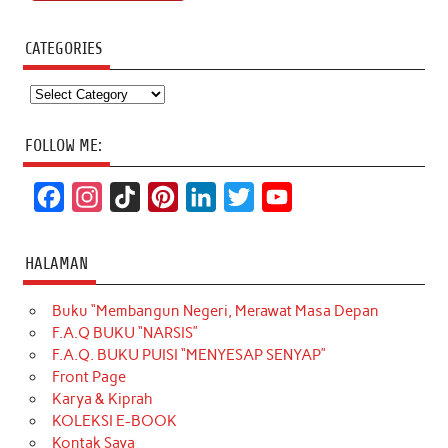
CATEGORIES
Categories
FOLLOW ME:
F
I
T
P
L
T
Y
a
n
i
i
i
w
o
c
s
k
n
n
i
u
HALAMAN
e
t
T
t
k
t
T
Buku “Membangun Negeri, Merawat Masa Depan
b
a
o
e
e
t
u
F.A.Q BUKU “NARSIS”
o
g
k
r
d
e
b
F.A.Q. BUKU PUISI “MENYESAP SENYAP”
o
r
e
I
r
e
Front Page
Karya & Kiprah
k
a
s
n
KOLEKSI E-BOOK
m
t
Kontak Saya