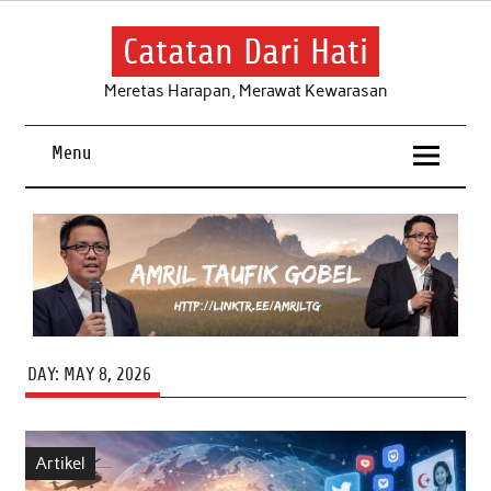
Skip
to
content
Catatan Dari Hati
Meretas Harapan, Merawat Kewarasan
Menu
DAY:
MAY 8, 2026
Artikel