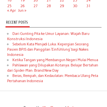
18
19
20
21
22
23
24
25
26
27
28
29
30
31
« Apr
Jun »
RECENT POSTS
Dari Gunting Pita ke Umur Layanan: Wajah Baru
Konstruksi Indonesia
Sebelum Kata Menjadi Luka: Kepergian Seorang
Pasien BPJS dan Panggilan ‘Einfühlung’ bagi Nakes
Indonesia
Ketika Tangan yang Membangun Negeri Mulai Menua
Pahlawan yang Dilupakan Kotanya: Belajar Bertahan
dari Spider-Man: Brand New Day
Beras, Rempah, dan Kedaulatan: Membaca Ulang Peta
Pertahanan Indonesia