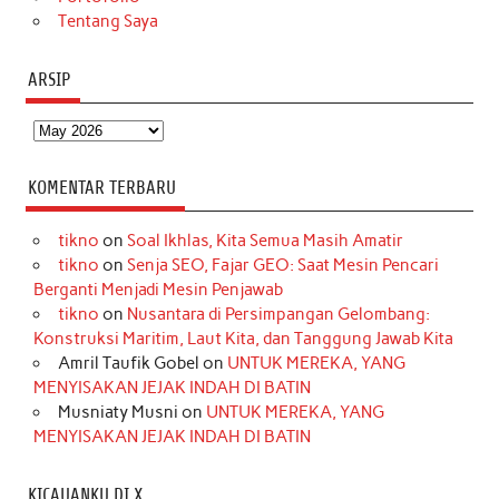
Tentang Saya
ARSIP
Arsip
KOMENTAR TERBARU
tikno
on
Soal Ikhlas, Kita Semua Masih Amatir
tikno
on
Senja SEO, Fajar GEO: Saat Mesin Pencari
Berganti Menjadi Mesin Penjawab
tikno
on
Nusantara di Persimpangan Gelombang:
Konstruksi Maritim, Laut Kita, dan Tanggung Jawab Kita
Amril Taufik Gobel
on
UNTUK MEREKA, YANG
MENYISAKAN JEJAK INDAH DI BATIN
Musniaty Musni
on
UNTUK MEREKA, YANG
MENYISAKAN JEJAK INDAH DI BATIN
KICAUANKU DI X