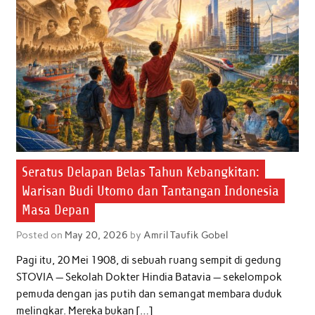
Seratus Delapan Belas Tahun Kebangkitan:
Warisan Budi Utomo dan Tantangan Indonesia
Masa Depan
Posted on
May 20, 2026
by
Amril Taufik Gobel
Pagi itu, 20 Mei 1908, di sebuah ruang sempit di gedung
STOVIA — Sekolah Dokter Hindia Batavia — sekelompok
pemuda dengan jas putih dan semangat membara duduk
melingkar. Mereka bukan […]