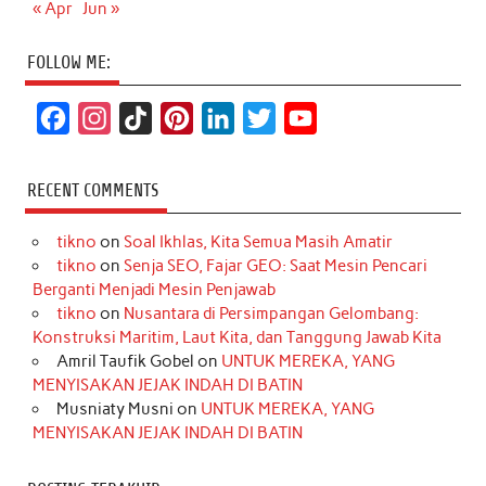
« Apr
Jun »
FOLLOW ME:
F
I
T
P
L
T
Y
a
n
i
i
i
w
o
c
s
k
n
n
i
u
RECENT COMMENTS
e
t
T
t
k
t
T
tikno
on
Soal Ikhlas, Kita Semua Masih Amatir
b
a
o
e
e
t
u
tikno
on
Senja SEO, Fajar GEO: Saat Mesin Pencari
o
g
k
r
d
e
b
Berganti Menjadi Mesin Penjawab
o
r
e
I
r
e
tikno
on
Nusantara di Persimpangan Gelombang:
Konstruksi Maritim, Laut Kita, dan Tanggung Jawab Kita
k
a
s
n
Amril Taufik Gobel
on
UNTUK MEREKA, YANG
m
t
MENYISAKAN JEJAK INDAH DI BATIN
Musniaty Musni
on
UNTUK MEREKA, YANG
MENYISAKAN JEJAK INDAH DI BATIN