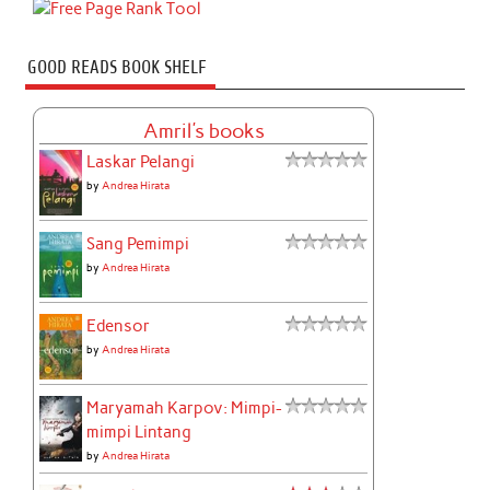
GOOD READS BOOK SHELF
Amril's books
Laskar Pelangi
by
Andrea Hirata
Sang Pemimpi
by
Andrea Hirata
Edensor
by
Andrea Hirata
Maryamah Karpov: Mimpi-
mimpi Lintang
by
Andrea Hirata