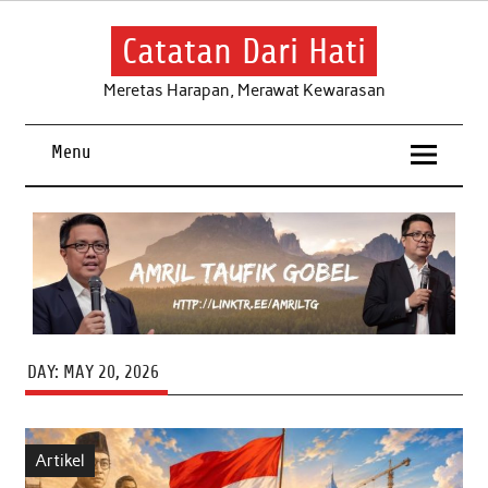
Skip
to
content
Catatan Dari Hati
Meretas Harapan, Merawat Kewarasan
Menu
DAY:
MAY 20, 2026
Artikel