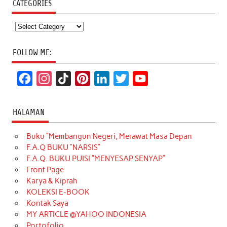
CATEGORIES
Categories
FOLLOW ME:
F
I
T
P
L
T
Y
a
n
i
i
i
w
o
c
s
k
n
n
i
u
HALAMAN
e
t
T
t
k
t
T
Buku “Membangun Negeri, Merawat Masa Depan
b
a
o
e
e
t
u
F.A.Q BUKU “NARSIS”
o
g
k
r
d
e
b
F.A.Q. BUKU PUISI “MENYESAP SENYAP”
o
r
e
I
r
e
Front Page
Karya & Kiprah
k
a
s
n
KOLEKSI E-BOOK
m
t
Kontak Saya
MY ARTICLE @YAHOO INDONESIA
Portofolio