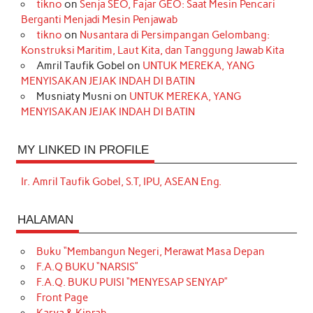
tikno
on
Senja SEO, Fajar GEO: Saat Mesin Pencari
Berganti Menjadi Mesin Penjawab
tikno
on
Nusantara di Persimpangan Gelombang:
Konstruksi Maritim, Laut Kita, dan Tanggung Jawab Kita
Amril Taufik Gobel
on
UNTUK MEREKA, YANG
MENYISAKAN JEJAK INDAH DI BATIN
Musniaty Musni
on
UNTUK MEREKA, YANG
MENYISAKAN JEJAK INDAH DI BATIN
MY LINKED IN PROFILE
Ir. Amril Taufik Gobel, S.T, IPU, ASEAN Eng.
HALAMAN
Buku “Membangun Negeri, Merawat Masa Depan
F.A.Q BUKU “NARSIS”
F.A.Q. BUKU PUISI “MENYESAP SENYAP”
Front Page