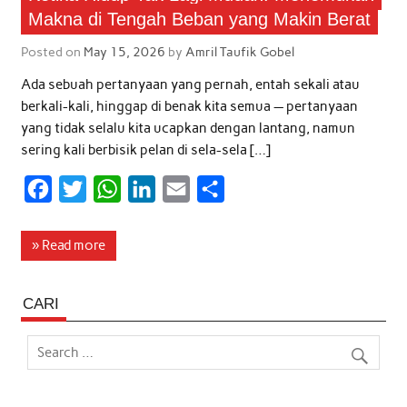
Makna di Tengah Beban yang Makin Berat
Posted on
May 15, 2026
by
Amril Taufik Gobel
Ada sebuah pertanyaan yang pernah, entah sekali atau
berkali-kali, hinggap di benak kita semua — pertanyaan
yang tidak selalu kita ucapkan dengan lantang, namun
sering kali berbisik pelan di sela-sela […]
F
T
W
L
E
S
a
w
h
i
m
h
c
i
a
n
a
a
» Read more
e
t
t
k
i
r
b
t
s
e
l
e
CARI
o
e
A
d
o
r
p
I
k
p
n