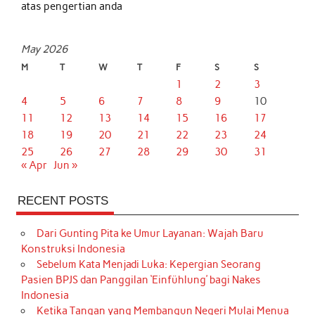
atas pengertian anda
May 2026
M
T
W
T
F
S
S
1
2
3
4
5
6
7
8
9
10
11
12
13
14
15
16
17
18
19
20
21
22
23
24
25
26
27
28
29
30
31
« Apr
Jun »
RECENT POSTS
Dari Gunting Pita ke Umur Layanan: Wajah Baru
Konstruksi Indonesia
Sebelum Kata Menjadi Luka: Kepergian Seorang
Pasien BPJS dan Panggilan ‘Einfühlung’ bagi Nakes
Indonesia
Ketika Tangan yang Membangun Negeri Mulai Menua