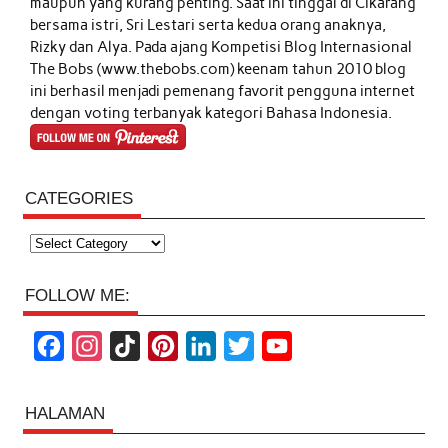
maupun yang kurang penting. Saat ini tinggal di Cikarang
bersama istri, Sri Lestari serta kedua orang anaknya,
Rizky dan Alya. Pada ajang Kompetisi Blog Internasional
The Bobs (www.thebobs.com) keenam tahun 2010 blog
ini berhasil menjadi pemenang favorit pengguna internet
dengan voting terbanyak kategori Bahasa Indonesia.
CATEGORIES
Categories
FOLLOW ME:
F
I
T
P
L
T
Y
a
n
i
i
i
w
o
c
s
k
n
n
i
u
HALAMAN
e
t
T
t
k
t
T