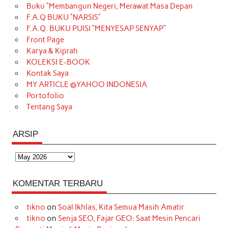
Buku “Membangun Negeri, Merawat Masa Depan
b
a
o
e
e
t
u
F.A.Q BUKU “NARSIS”
o
g
k
r
d
e
b
F.A.Q. BUKU PUISI “MENYESAP SENYAP”
o
r
e
I
r
e
Front Page
Karya & Kiprah
k
a
s
n
KOLEKSI E-BOOK
m
t
Kontak Saya
MY ARTICLE @YAHOO INDONESIA
Portofolio
Tentang Saya
ARSIP
Arsip
KOMENTAR TERBARU
tikno
on
Soal Ikhlas, Kita Semua Masih Amatir
tikno
on
Senja SEO, Fajar GEO: Saat Mesin Pencari