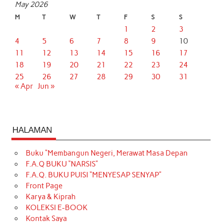
May 2026
M
T
W
T
F
S
S
1
2
3
4
5
6
7
8
9
10
11
12
13
14
15
16
17
18
19
20
21
22
23
24
25
26
27
28
29
30
31
« Apr
Jun »
HALAMAN
Buku “Membangun Negeri, Merawat Masa Depan
F.A.Q BUKU “NARSIS”
F.A.Q. BUKU PUISI “MENYESAP SENYAP”
Front Page
Karya & Kiprah
KOLEKSI E-BOOK
Kontak Saya