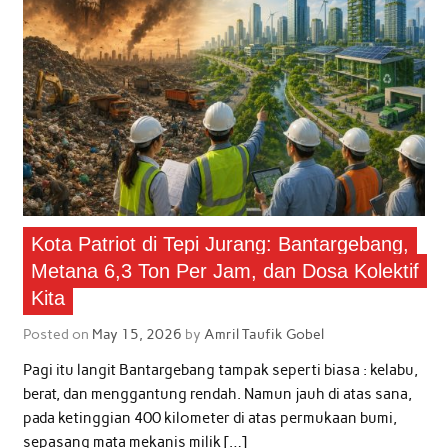
Kota Patriot di Tepi Jurang: Bantargebang,
Metana 6,3 Ton Per Jam, dan Dosa Kolektif
Kita
Posted on
May 15, 2026
by
Amril Taufik Gobel
Pagi itu langit Bantargebang tampak seperti biasa : kelabu,
berat, dan menggantung rendah. Namun jauh di atas sana,
pada ketinggian 400 kilometer di atas permukaan bumi,
sepasang mata mekanis milik […]