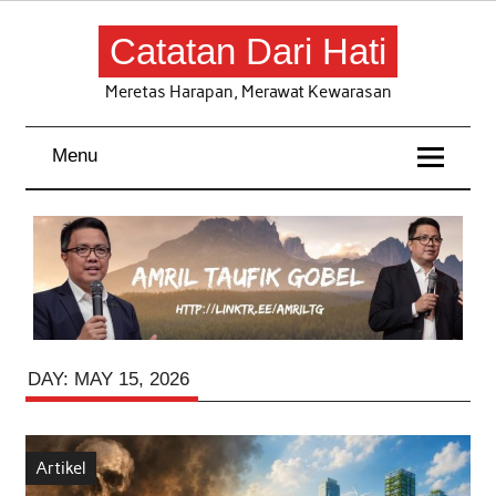
Skip
to
content
Catatan Dari Hati
Meretas Harapan, Merawat Kewarasan
Menu
DAY:
MAY 15, 2026
Artikel