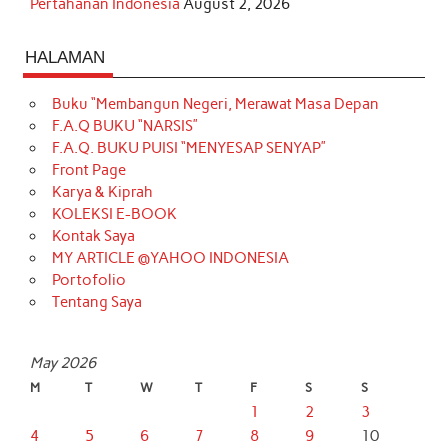
Pertahanan Indonesia
August 2, 2026
HALAMAN
Buku “Membangun Negeri, Merawat Masa Depan
F.A.Q BUKU “NARSIS”
F.A.Q. BUKU PUISI “MENYESAP SENYAP”
Front Page
Karya & Kiprah
KOLEKSI E-BOOK
Kontak Saya
MY ARTICLE @YAHOO INDONESIA
Portofolio
Tentang Saya
May 2026
M
T
W
T
F
S
S
1
2
3
4
5
6
7
8
9
10