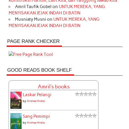
Konstruksi Maritim, Laut Kita, dan Tanggung Jawab Kita
Amril Taufik Gobel
on
UNTUK MEREKA, YANG
MENYISAKAN JEJAK INDAH DI BATIN
Musniaty Musni
on
UNTUK MEREKA, YANG
MENYISAKAN JEJAK INDAH DI BATIN
PAGE RANK CHECKER
GOOD READS BOOK SHELF
Amril's books
Laskar Pelangi
by
Andrea Hirata
Sang Pemimpi
by
Andrea Hirata