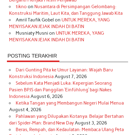
o
r
e
I
r
e
tikno
on
Nusantara di Persimpangan Gelombang:
Konstruksi Maritim, Laut Kita, dan Tanggung Jawab Kita
k
a
s
n
Amril Taufik Gobel
on
UNTUK MEREKA, YANG
m
t
MENYISAKAN JEJAK INDAH DI BATIN
Musniaty Musni
on
UNTUK MEREKA, YANG
MENYISAKAN JEJAK INDAH DI BATIN
POSTING TERAKHIR
Dari Gunting Pita ke Umur Layanan: Wajah Baru
Konstruksi Indonesia
August 7, 2026
Sebelum Kata Menjadi Luka: Kepergian Seorang
Pasien BPJS dan Panggilan ‘Einfühlung’ bagi Nakes
Indonesia
August 6, 2026
Ketika Tangan yang Membangun Negeri Mulai Menua
August 4, 2026
Pahlawan yang Dilupakan Kotanya: Belajar Bertahan
dari Spider-Man: Brand New Day
August 3, 2026
Beras, Rempah, dan Kedaulatan: Membaca Ulang Peta