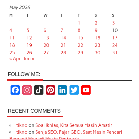
May 2026
M
T
W
T
F
S
S
1
2
3
4
5
6
7
8
9
10
11
12
13
14
15
16
17
18
19
20
21
22
23
24
25
26
27
28
29
30
31
« Apr
Jun »
FOLLOW ME:
F
I
T
P
L
T
Y
a
n
i
i
i
w
o
c
s
k
n
n
i
u
RECENT COMMENTS
e
t
T
t
k
t
T
tikno
on
Soal Ikhlas, Kita Semua Masih Amatir
b
a
o
e
e
t
u
tikno
on
Senja SEO, Fajar GEO: Saat Mesin Pencari
o
g
k
r
d
e
b
Berganti Menjadi Mesin Penjawab