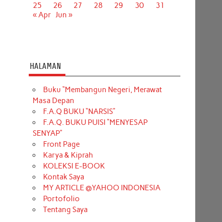
25
26
27
28
29
30
31
« Apr
Jun »
HALAMAN
Buku “Membangun Negeri, Merawat
Masa Depan
F.A.Q BUKU “NARSIS”
F.A.Q. BUKU PUISI “MENYESAP
SENYAP”
Front Page
Karya & Kiprah
KOLEKSI E-BOOK
Kontak Saya
MY ARTICLE @YAHOO INDONESIA
Portofolio
Tentang Saya