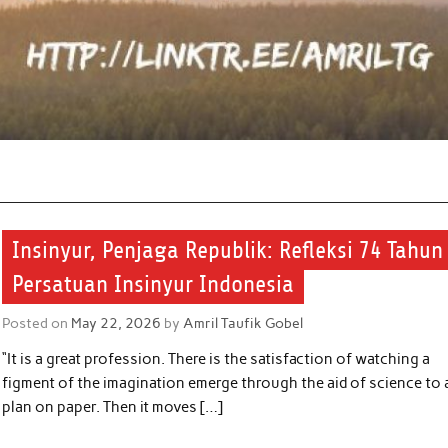
Insinyur, Penjaga Republik: Refleksi 74 Tahun
Persatuan Insinyur Indonesia
Posted on
May 22, 2026
by
Amril Taufik Gobel
“It is a great profession. There is the satisfaction of watching a
figment of the imagination emerge through the aid of science to 
plan on paper. Then it moves […]