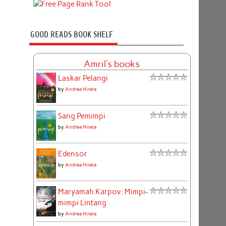
GOOD READS BOOK SHELF
Amril's books
Laskar Pelangi
by
Andrea Hirata
Sang Pemimpi
by
Andrea Hirata
Edensor
by
Andrea Hirata
Maryamah Karpov: Mimpi-
mimpi Lintang
by
Andrea Hirata