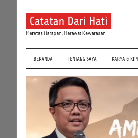
Skip
to
content
Catatan Dari Hati
Meretas Harapan, Merawat Kewarasan
BERANDA
TENTANG SAYA
KARYA & KI