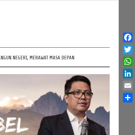
Face
NGUN NEGERI, MERAWAT MASA DEPAN
Twitt
What
Linke
Email
Share