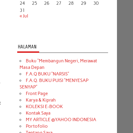
24
25
26
27
28
29
30
31
« Jul
HALAMAN
Buku “Membangun Negeri, Merawat
Masa Depan
F.A.Q BUKU “NARSIS”
F.A.Q. BUKU PUISI “MENYESAP
.
SENYAP”
n
Front Page
s
Karya & Kiprah
t
KOLEKSI E-BOOK
Kontak Saya
MY ARTICLE @YAHOO INDONESIA
Portofolio
Tentang Saya