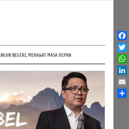
Face
NGUN NEGERI, MERAWAT MASA DEPAN
Twitt
What
Linke
Email
Share