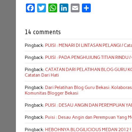
F
T
W
L
E
S
a
w
h
i
m
h
c
i
a
n
a
a
14 comments
e
t
t
k
i
r
b
t
s
e
l
e
Pingback:
PUISI : MENARI DI LINTASAN PELANGI / Cata
o
e
A
d
Pingback:
PUISI : PADA PENGHUJUNG TITIAN RINDU / C
o
r
p
I
k
p
n
Pingback:
CATATAN DARI PELATIHAN BLOG GURU KO
Catatan Dari Hati
Pingback:
Dari Pelatihan Blog Guru Bekasi: Kolaboras
Komunitas Blogger Bekasi
Pingback:
PUISI : DESAU ANGIN DAN PEREMPUAN YANG
Pingback:
Puisi : Desau Angin dan Perempuan Yang M
Pingback:
HEBOHNYA BLOGILICIOUS MEDAN 2012 ! / C