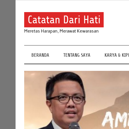
Skip
to
content
Catatan Dari Hati
Meretas Harapan, Merawat Kewarasan
BERANDA
TENTANG SAYA
KARYA & KI