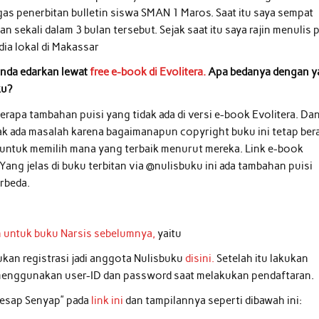
as penerbitan bulletin siswa SMAN 1 Maros. Saat itu saya sempat
an sekali dalam 3 bulan tersebut. Sejak saat itu saya rajin menulis p
ia lokal di Makassar
 anda edarkan lewat
free e-book di Evolitera.
Apa bedanya dengan y
ku?
berapa tambahan puisi yang tidak ada di versi e-book Evolitera. Da
dak ada masalah karena bagaimanapun copyright buku ini tetap ber
untuk memilih mana yang terbaik menurut mereka. Link e-book
 Yang jelas di buku terbitan via @nulisbuku ini ada tambahan puisi
erbeda.
n untuk buku Narsis sebelumnya,
yaitu
kan registrasi jadi anggota Nulisbuku
disini.
Setelah itu lakukan
 menggunakan user-ID dan password saat melakukan pendaftaran.
yesap Senyap” pada
link ini
dan tampilannya seperti dibawah ini: