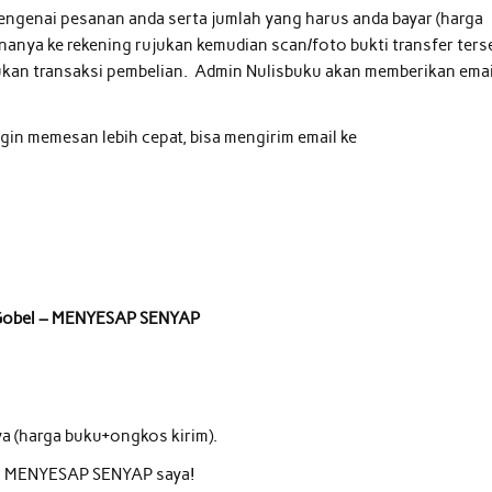
engenai pesanan anda serta jumlah yang harus anda bayar (harga
ananya ke rekening rujukan kemudian scan/foto bukti transfer ters
kukan transaksi pembelian. Admin Nulisbuku akan memberikan emai
ngin memesan lebih cepat, bisa mengirim email ke
ik Gobel – MENYESAP SENYAP
ya (harga buku+ongkos kirim).
ku MENYESAP SENYAP saya!