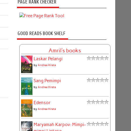
PAGE RANK CHECKER
GOOD READS BOOK SHELF
Amril's books
Laskar Pelangi
by
Andrea Hirata
Sang Pemimpi
by
Andrea Hirata
Edensor
by
Andrea Hirata
Maryamah Karpov: Mimpi-
mimpi Lintang