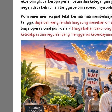
ekonomi global berupa perlambatan dan ketegangan 
negeri daya beli rumah tangga belum sepenuhnya puli
Konsumen menjadi jauh lebih berhati-hati membelan
tangga,
daya beli yang rendah langsung menekan omzet
biaya operasional justru naik.
Harga bahan baku, ongk
ketidakpastian regulasi yang menggerus kepercayaa