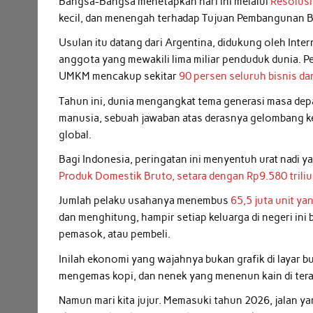
Bangsa-Bangsa menetapkan hari ini melalui
Resolusi
kecil, dan menengah terhadap Tujuan Pembangunan B
Usulan itu datang dari Argentina, didukung oleh Inte
anggota yang mewakili lima miliar penduduk dunia. Pen
UMKM mencakup sekitar
90 persen seluruh bisnis da
Tahun ini, dunia mengangkat tema generasi masa d
manusia, sebuah jawaban atas derasnya gelombang k
global.
Bagi Indonesia, peringatan ini menyentuh urat nad
Produk Domestik Bruto, setara dengan Rp9.580 triliu
Jumlah pelaku usahanya menembus
65,5 juta unit ya
dan menghitung, hampir setiap keluarga di negeri in
pemasok, atau pembeli.
Inilah ekonomi yang wajahnya bukan grafik di layar
mengemas kopi, dan nenek yang menenun kain di ter
Namun mari kita jujur. Memasuki tahun 2026, jalan ya