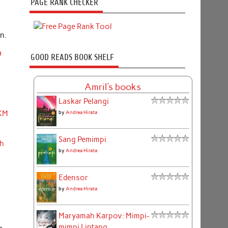
PAGE RANK CHECKER
n.
a
GOOD READS BOOK SHELF
Amril's books
Laskar Pelangi
by
Andrea Hirata
MKM
Sang Pemimpi
ah
by
Andrea Hirata
Edensor
by
Andrea Hirata
i
Maryamah Karpov: Mimpi-
mimpi Lintang