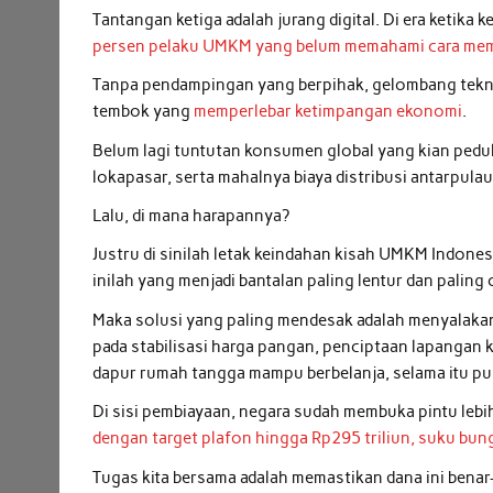
Tantangan ketiga adalah jurang digital. Di era ketika
persen pelaku UMKM yang belum memahami cara meman
Tanpa pendampingan yang berpihak, gelombang tekno
tembok yang
memperlebar ketimpangan ekonomi
.
Belum lagi tuntutan konsumen global yang kian pedul
lokapasar, serta mahalnya biaya distribusi antarpula
Lalu, di mana harapannya?
Justru di sinilah letak keindahan kisah UMKM Indonesi
inilah yang menjadi bantalan paling lentur dan paling
Maka solusi yang paling mendesak adalah menyalakan 
pada stabilisasi harga pangan, penciptaan lapangan k
dapur rumah tangga mampu berbelanja, selama itu pul
Di sisi pembiayaan, negara sudah membuka pintu lebih
dengan target plafon hingga Rp295 triliun, suku bung
Tugas kita bersama adalah memastikan dana ini bena