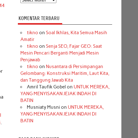
 44
KOMENTAR TERBARU
tikno
on
Soal Ikhlas, Kita Semua Masih
Amatir
tikno
on
Senja SEO, Fajar GEO: Saat
Mesin Pencari Berganti Menjadi Mesin
Penjawab
tikno
on
Nusantara di Persimpangan
or
Gelombang: Konstruksi Maritim, Laut Kita,
dan Tanggung Jawab Kita
Amril Taufik Gobel
on
UNTUK MEREKA,
YANG MENYISAKAN JEJAK INDAH DI
ma
BATIN
Musniaty Musni
on
UNTUK MEREKA,
YANG MENYISAKAN JEJAK INDAH DI
l
BATIN
i
.