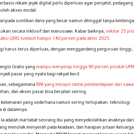
basis rekam jejak digital perlu diperluas agar penjahit, pedagang
roleh akses modal.
daripada suntikan dana yang besar namun ditinggal tanpa bimbinga
lakukan secara inklusif dan manusiawi. Kabar baiknya,
sekitar 25 jut
saksi QRIS tumbuh hampir 140 persen pada akhir 2025
.
logi harus terus diperluas, dengan menggandeng perguruan tinggi,
ergizi Gratis yang
mampu menyerap hingga 90 persen produk U
adi pasar yang nyata bagi rakyat kecil.
pan, sebagaimana
BNI yang merajut rantai pemberdayaan dari saw
han, dan akses pasar bisa berjalan seiring.
u kebenaran yang sederhana namun sering terlupakan: teknologi
a di dalamnya.
Ia adalah martabat seorang ibu yang menyekolahkan anaknya dar
 yang menolak menyerah pada keadaan, dan harapan jutaan keluarga