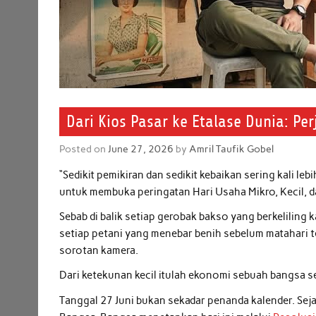
Dari Kios Pasar ke Etalase Dunia: P
Posted on
June 27, 2026
by
Amril Taufik Gobel
“Sedikit pemikiran dan sedikit kebaikan sering kali le
untuk membuka peringatan Hari Usaha Mikro, Kecil, 
Sebab di balik setiap gerobak bakso yang berkelilin
setiap petani yang menebar benih sebelum matahari te
sorotan kamera.
Dari ketekunan kecil itulah ekonomi sebuah bangsa s
Tanggal 27 Juni bukan sekadar penanda kalender. Sej