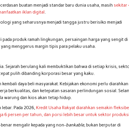
 kecerdasan buatan menjadi standar baru dunia usaha, masih
sekitar
faatkan iklan digital
.
logi yang seharusnya menjadi tangga justru berisiko menjadi
i pada produk ramah lingkungan, persaingan harga yang sengit di
u yang menggerus margin tipis para pelaku usaha.
a. Sejarah berulang kali membuktikan bahwa di setiap krisis, sekt
 cepat pulih dibanding korporasi besar yang kaku.
kembali daya beli masyarakat. Kebijakan ekonomi perlu diarahkan
erja berkualitas, dan ketepatan sasaran perlindungan sosial. Sela
a warung dan kios akan tetap hidup.
 lebar. Pada 2026,
Kredit Usaha Rakyat diarahkan semakin fleksibe
a 6 persen per tahun, dan porsi lebih besar untuk sektor produks
r-benar mengalir kepada yang non-
bankable
, bukan berputar di