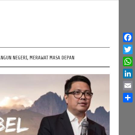
Face
NGUN NEGERI, MERAWAT MASA DEPAN
Twitt
What
Linke
Email
Share