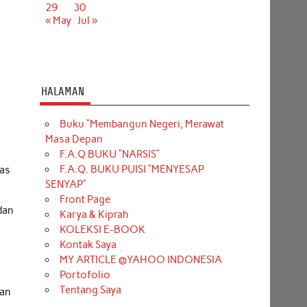
29
30
« May
Jul »
HALAMAN
Buku “Membangun Negeri, Merawat
Masa Depan
F.A.Q BUKU “NARSIS”
F.A.Q. BUKU PUISI “MENYESAP
pas
SENYAP”
Front Page
dan
Karya & Kiprah
KOLEKSI E-BOOK
Kontak Saya
MY ARTICLE @YAHOO INDONESIA
Portofolio
Tentang Saya
tan