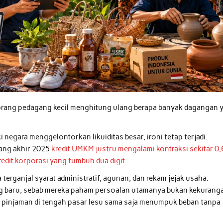
 seorang pedagang kecil menghitung ulang berapa banyak dagangan 
negara menggelontorkan likuiditas besar, ironi tetap terjadi.
jang akhir 2025
kredit UMKM justru mengalami kontraksi sekitar 0
edit korporasi yang tumbuh dua digit
.
terganjal syarat administratif, agunan, dan rekam jejak usaha.
ang baru, sebab mereka paham persoalan utamanya bukan kekurang
 pinjaman di tengah pasar lesu sama saja menumpuk beban tanpa