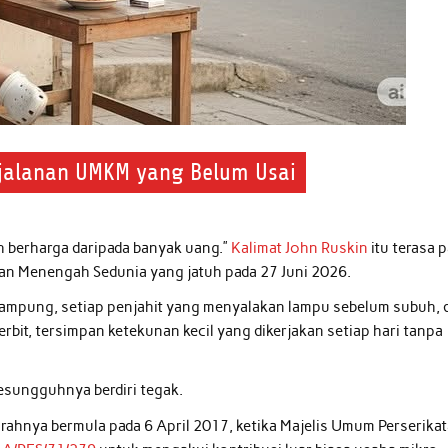
erjalanan UMKM yang Belum Usai
bih berharga daripada banyak uang.”
Kalimat John Ruskin
itu terasa 
dan Menengah Sedunia yang jatuh pada 27 Juni 2026.
g kampung, setiap penjahit yang menyalakan lampu sebelum subuh, 
rbit, tersimpan ketekunan kecil yang dikerjakan setiap hari tanpa
esungguhnya berdiri tegak.
arahnya bermula pada 6 April 2017, ketika Majelis Umum Perserika