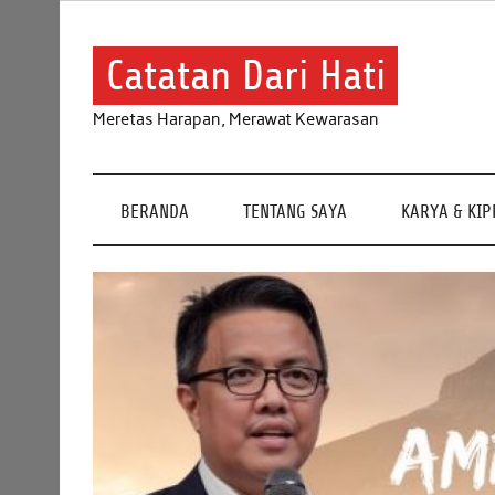
Skip
to
content
Catatan Dari Hati
Meretas Harapan, Merawat Kewarasan
BERANDA
TENTANG SAYA
KARYA & KI