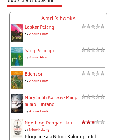
GOOD READS BOOK SHELF
Amril's books
Laskar Pelangi
by
Andrea Hirata
Sang Pemimpi
by
Andrea Hirata
Edensor
by
Andrea Hirata
Maryamah Karpov: Mimpi-
mimpi Lintang
by
Andrea Hirata
Nge-blog Dengan Hati
by
Ndoro Kakung
Blogisme ala Ndoro Kakung Judul