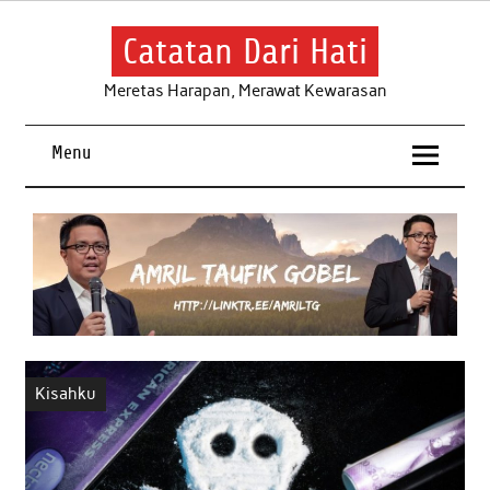
Skip
to
content
Catatan Dari Hati
Meretas Harapan, Merawat Kewarasan
Menu
Kisahku