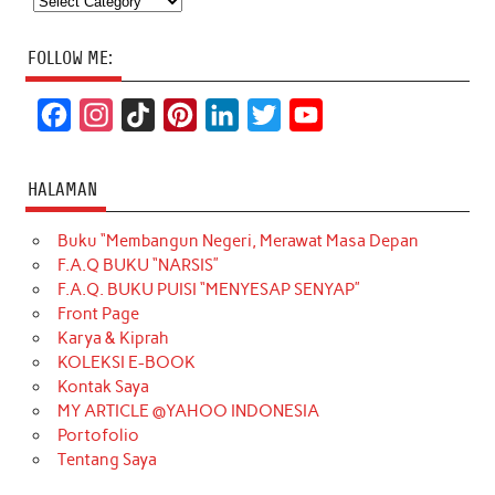
FOLLOW ME:
F
I
T
P
L
T
Y
a
n
i
i
i
w
o
c
s
k
n
n
i
u
HALAMAN
e
t
T
t
k
t
T
Buku “Membangun Negeri, Merawat Masa Depan
b
a
o
e
e
t
u
F.A.Q BUKU “NARSIS”
o
g
k
r
d
e
b
F.A.Q. BUKU PUISI “MENYESAP SENYAP”
o
r
e
I
r
e
Front Page
Karya & Kiprah
k
a
s
n
KOLEKSI E-BOOK
m
t
Kontak Saya
MY ARTICLE @YAHOO INDONESIA
Portofolio
Tentang Saya