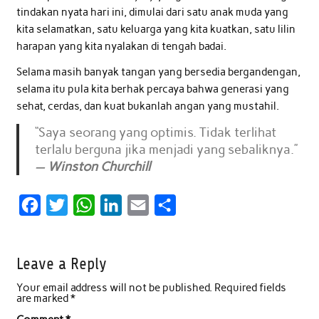
tindakan nyata hari ini, dimulai dari satu anak muda yang
kita selamatkan, satu keluarga yang kita kuatkan, satu lilin
harapan yang kita nyalakan di tengah badai.
Selama masih banyak tangan yang bersedia bergandengan,
selama itu pula kita berhak percaya bahwa generasi yang
sehat, cerdas, dan kuat bukanlah angan yang mustahil.
“Saya seorang yang optimis. Tidak terlihat
terlalu berguna jika menjadi yang sebaliknya.”
—
Winston Churchill
F
T
W
L
E
S
a
w
h
i
m
h
c
i
a
n
a
a
Leave a Reply
e
t
t
k
i
r
Your email address will not be published.
Required fields
b
t
s
e
l
e
are marked
*
o
e
A
d