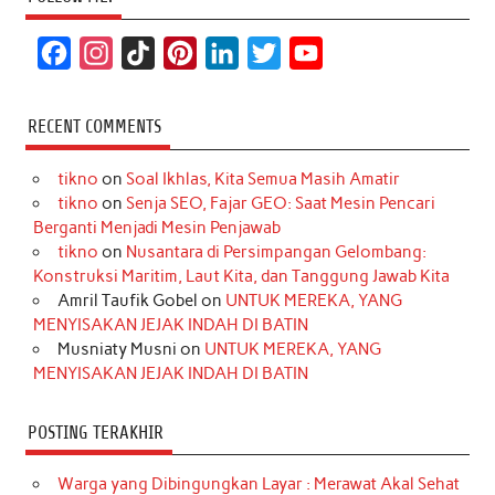
F
I
T
P
L
T
Y
a
n
i
i
i
w
o
c
s
k
n
n
i
u
RECENT COMMENTS
e
t
T
t
k
t
T
tikno
on
Soal Ikhlas, Kita Semua Masih Amatir
b
a
o
e
e
t
u
tikno
on
Senja SEO, Fajar GEO: Saat Mesin Pencari
o
g
k
r
d
e
b
Berganti Menjadi Mesin Penjawab
o
r
e
I
r
e
tikno
on
Nusantara di Persimpangan Gelombang:
Konstruksi Maritim, Laut Kita, dan Tanggung Jawab Kita
k
a
s
n
Amril Taufik Gobel
on
UNTUK MEREKA, YANG
m
t
MENYISAKAN JEJAK INDAH DI BATIN
Musniaty Musni
on
UNTUK MEREKA, YANG
MENYISAKAN JEJAK INDAH DI BATIN
POSTING TERAKHIR
Warga yang Dibingungkan Layar : Merawat Akal Sehat