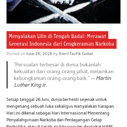
Menyalakan Lilin di Tengah Badai: Merawat
Generasi Indonesia dari Cengkeraman Narkoba
Posted on
June 26, 2026
by
Amril Taufik Gobel
“Persoalan terbesar di dunia bukanlah
kekuatan dari orang-orang jahat, melainkan
kebungkaman orang-orang baik.”
—
Martin
Luther King Jr.
Setiap tanggal 26 Juni, dunia berhenti sejenak untuk
mengenang sebuah luka sekaligus menyalakan harapan.
Hari ini dikenal sebagai Hari Internasional Menentang
Penyalahgunaan Narkoba dan Perdagangan Gelap
Narkotika, atau di tanah air kita populer disingkat HANI.