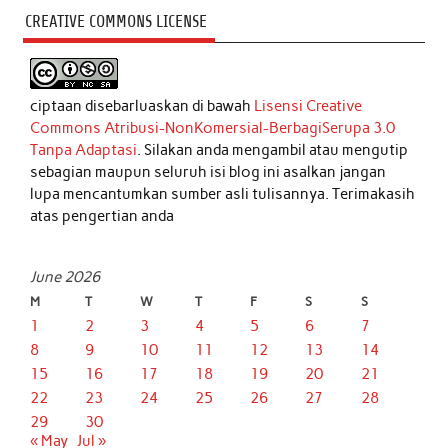
CREATIVE COMMONS LICENSE
ciptaan disebarluaskan di bawah
Lisensi Creative
Commons Atribusi-NonKomersial-BerbagiSerupa 3.0
Tanpa Adaptasi
. Silakan anda mengambil atau mengutip
sebagian maupun seluruh isi blog ini asalkan jangan
lupa mencantumkan sumber asli tulisannya. Terimakasih
atas pengertian anda
June 2026
M
T
W
T
F
S
S
1
2
3
4
5
6
7
8
9
10
11
12
13
14
15
16
17
18
19
20
21
22
23
24
25
26
27
28
29
30
« May
Jul »