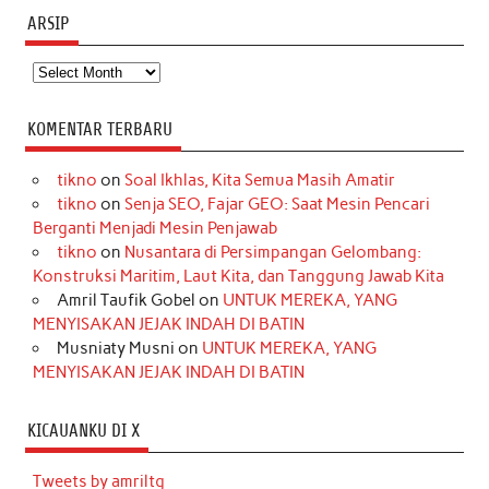
ARSIP
Arsip
KOMENTAR TERBARU
tikno
on
Soal Ikhlas, Kita Semua Masih Amatir
tikno
on
Senja SEO, Fajar GEO: Saat Mesin Pencari
Berganti Menjadi Mesin Penjawab
tikno
on
Nusantara di Persimpangan Gelombang:
Konstruksi Maritim, Laut Kita, dan Tanggung Jawab Kita
Amril Taufik Gobel
on
UNTUK MEREKA, YANG
MENYISAKAN JEJAK INDAH DI BATIN
Musniaty Musni
on
UNTUK MEREKA, YANG
MENYISAKAN JEJAK INDAH DI BATIN
KICAUANKU DI X
Tweets by amriltg