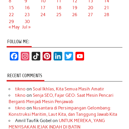
8
9
10
11
12
13
14
15
16
17
18
19
20
21
22
23
24
25
26
27
28
29
30
« May
Jul »
FOLLOW ME:
F
I
T
P
L
T
Y
a
n
i
i
i
w
o
c
s
k
n
n
i
u
RECENT COMMENTS
e
t
T
t
k
t
T
tikno
on
Soal Ikhlas, Kita Semua Masih Amatir
b
a
o
e
e
t
u
tikno
on
Senja SEO, Fajar GEO: Saat Mesin Pencari
o
g
k
r
d
e
b
Berganti Menjadi Mesin Penjawab
o
r
e
I
r
e
tikno
on
Nusantara di Persimpangan Gelombang:
Konstruksi Maritim, Laut Kita, dan Tanggung Jawab Kita
k
a
s
n
Amril Taufik Gobel
on
UNTUK MEREKA, YANG
m
t
MENYISAKAN JEJAK INDAH DI BATIN