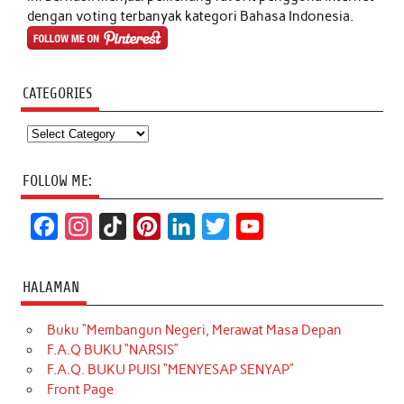
dengan voting terbanyak kategori Bahasa Indonesia.
CATEGORIES
Categories
FOLLOW ME:
F
I
T
P
L
T
Y
a
n
i
i
i
w
o
c
s
k
n
n
i
u
HALAMAN
e
t
T
t
k
t
T
Buku “Membangun Negeri, Merawat Masa Depan
b
a
o
e
e
t
u
F.A.Q BUKU “NARSIS”
o
g
k
r
d
e
b
F.A.Q. BUKU PUISI “MENYESAP SENYAP”
o
r
e
I
r
e
Front Page