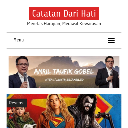
Skip
to
content
Catatan Dari Hati
Meretas Harapan, Merawat Kewarasan
Menu
Resensi