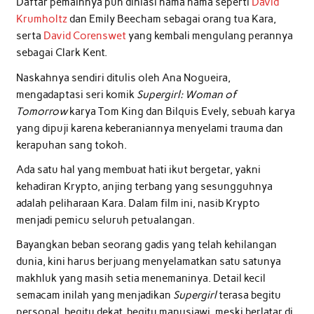
Daftar pemainnya pun dihiasi nama nama seperti
David
Krumholtz
dan Emily Beecham sebagai orang tua Kara,
serta
David Corenswet
yang kembali mengulang perannya
sebagai Clark Kent.
Naskahnya sendiri ditulis oleh Ana Nogueira,
mengadaptasi seri komik
Supergirl: Woman of
Tomorrow
karya Tom King dan Bilquis Evely, sebuah karya
yang dipuji karena keberaniannya menyelami trauma dan
kerapuhan sang tokoh.
Ada satu hal yang membuat hati ikut bergetar, yakni
kehadiran Krypto, anjing terbang yang sesungguhnya
adalah peliharaan Kara. Dalam film ini, nasib Krypto
menjadi pemicu seluruh petualangan.
Bayangkan beban seorang gadis yang telah kehilangan
dunia, kini harus berjuang menyelamatkan satu satunya
makhluk yang masih setia menemaninya. Detail kecil
semacam inilah yang menjadikan
Supergirl
terasa begitu
personal, begitu dekat, begitu manusiawi, meski berlatar di