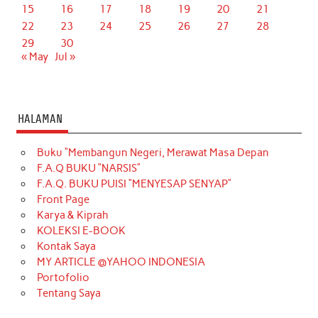
15
16
17
18
19
20
21
22
23
24
25
26
27
28
29
30
« May
Jul »
HALAMAN
Buku “Membangun Negeri, Merawat Masa Depan
F.A.Q BUKU “NARSIS”
F.A.Q. BUKU PUISI “MENYESAP SENYAP”
Front Page
Karya & Kiprah
KOLEKSI E-BOOK
Kontak Saya
MY ARTICLE @YAHOO INDONESIA
Portofolio
Tentang Saya