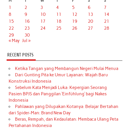
M
T
W
T
F
S
S
1
2
3
4
5
6
7
8
9
10
11
12
13
14
15
16
17
18
19
20
21
22
23
24
25
26
27
28
29
30
« May
Jul »
RECENT POSTS
Ketika Tangan yang Membangun Negeri Mulai Menua
Dari Gunting Pita ke Umur Layanan: Wajah Baru
Konstruksi Indonesia
Sebelum Kata Menjadi Luka: Kepergian Seorang
Pasien BPJS dan Panggilan ‘Einfühlung’ bagi Nakes
Indonesia
Pahlawan yang Dilupakan Kotanya: Belajar Bertahan
dari Spider-Man: Brand New Day
Beras, Rempah, dan Kedaulatan: Membaca Ulang Peta
Pertahanan Indonesia