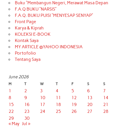
Buku “Membangun Negeri, Merawat Masa Depan
F.A.Q BUKU “NARSIS”
F.A.Q. BUKU PUISI “MENYESAP SENYAP”
Front Page
Karya & Kiprah
KOLEKSI E-BOOK
Kontak Saya
MY ARTICLE @YAHOO INDONESIA
Portofolio
Tentang Saya
June 2026
M
T
W
T
F
S
S
1
2
3
4
5
6
7
8
9
10
11
12
13
14
15
16
17
18
19
20
21
22
23
24
25
26
27
28
29
30
« May
Jul »