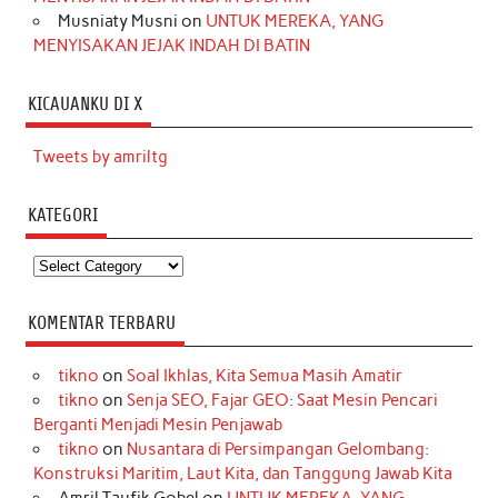
Musniaty Musni
on
UNTUK MEREKA, YANG
MENYISAKAN JEJAK INDAH DI BATIN
KICAUANKU DI X
Tweets by amriltg
KATEGORI
Kategori
KOMENTAR TERBARU
tikno
on
Soal Ikhlas, Kita Semua Masih Amatir
tikno
on
Senja SEO, Fajar GEO: Saat Mesin Pencari
Berganti Menjadi Mesin Penjawab
tikno
on
Nusantara di Persimpangan Gelombang:
Konstruksi Maritim, Laut Kita, dan Tanggung Jawab Kita
Amril Taufik Gobel
on
UNTUK MEREKA, YANG