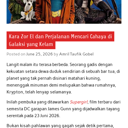
Kara Zor El dan Perjalanan Mencari Cahaya di
Galaksi yang Kelam
Posted on
June 25, 2026
by
Amril Taufik Gobel
Langit malam itu terasa berbeda. Seorang gadis dengan
kekuatan setara dewa duduk sendirian di sebuah bar tua, di
planet yang tak pernah disinari matahari kuning,
menenggak minuman demi melupakan bahwa rumahnya,
Krypton, telah lenyap selamanya.
Inilah pembuka yang ditawarkan
Supergirl
, film terbaru dari
semesta DC garapan James Gunn yang dijadwalkan tayang
serentak pada 23 Juni 2026.
Bukan kisah pahlawan yang gagah sejak detik pertama,