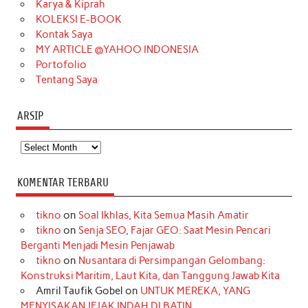
Karya & Kiprah
k
a
s
n
KOLEKSI E-BOOK
m
t
Kontak Saya
MY ARTICLE @YAHOO INDONESIA
Portofolio
Tentang Saya
ARSIP
Arsip
KOMENTAR TERBARU
tikno
on
Soal Ikhlas, Kita Semua Masih Amatir
tikno
on
Senja SEO, Fajar GEO: Saat Mesin Pencari
Berganti Menjadi Mesin Penjawab
tikno
on
Nusantara di Persimpangan Gelombang:
Konstruksi Maritim, Laut Kita, dan Tanggung Jawab Kita
Amril Taufik Gobel
on
UNTUK MEREKA, YANG
MENYISAKAN JEJAK INDAH DI BATIN