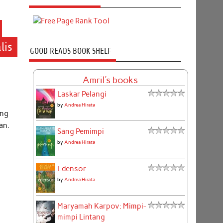
lis
GOOD READS BOOK SHELF
Amril's books
Laskar Pelangi
by
Andrea Hirata
ang
an.
Sang Pemimpi
by
Andrea Hirata
Edensor
by
Andrea Hirata
Maryamah Karpov: Mimpi-
mimpi Lintang