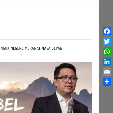
Face
NGUN NEGERI, MERAWAT MASA DEPAN
Twitt
What
Linke
Email
Share