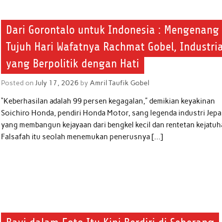
Dari Gorontalo untuk Indonesia : Mengenang
Tujuh Hari Wafatnya Rachmat Gobel, Industria
yang Berpolitik dengan Hati
Posted on
July 17, 2026
by
Amril Taufik Gobel
“Keberhasilan adalah 99 persen kegagalan,” demikian keyakinan
Soichiro Honda, pendiri Honda Motor, sang legenda industri Jep
yang membangun kejayaan dari bengkel kecil dan rentetan kejatuh
Falsafah itu seolah menemukan penerusnya […]