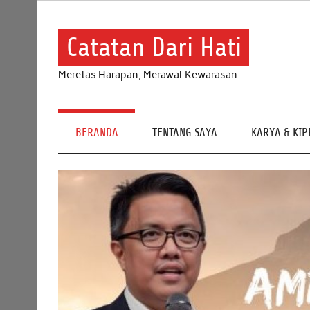
Skip
to
content
Catatan Dari Hati
Meretas Harapan, Merawat Kewarasan
BERANDA
TENTANG SAYA
KARYA & KI