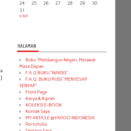
24
25
26
27
28
29
30
31
« Jul
HALAMAN
Buku “Membangun Negeri, Merawat
n
Masa Depan
ga
F.A.Q BUKU “NARSIS”
…]
F.A.Q. BUKU PUISI “MENYESAP
SENYAP”
Front Page
Karya & Kiprah
KOLEKSI E-BOOK
Kontak Saya
MY ARTICLE @YAHOO INDONESIA
Portofolio
Tentang Saya