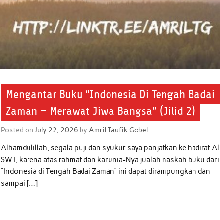
Mengantar Buku “Indonesia Di Tengah Badai
Zaman – Merawat Jiwa Bangsa” (Jilid 2)
Posted on
July 22, 2026
by
Amril Taufik Gobel
Alhamdulillah, segala puji dan syukur saya panjatkan ke hadirat Al
SWT, karena atas rahmat dan karunia-Nya jualah naskah buku dari
“Indonesia di Tengah Badai Zaman” ini dapat dirampungkan dan
sampai […]