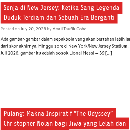
Senja di New Jersey: Ketika Sang Legenda
Duduk Terdiam dan Sebuah Era Berganti
Posted on
July 20, 2026
by
Amril Taufik Gobel
Ada gambar-gambar dalam sepakbola yang akan bertahan lebih l
dari skor akhirnya. Minggu sore di New York/New Jersey Stadium,
Juli 2026, gambar itu adalah sosok Lionel Messi — 39 […]
Pulang: Makna Inspiratif “The Odyssey”
Christopher Nolan bagi Jiwa yang Lelah dan