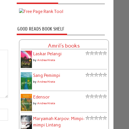
GOOD READS BOOK SHELF
Amril's books
Laskar Pelangi
by
Andrea Hirata
Sang Pemimpi
by
Andrea Hirata
Edensor
by
Andrea Hirata
Maryamah Karpov: Mimpi-
mimpi Lintang