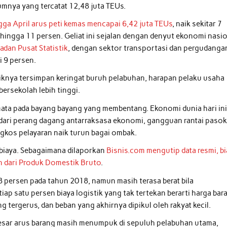
mnya yang tercatat 12,48 juta TEUs.
gga April arus peti kemas mencapai 6,42 juta TEUs
, naik sekitar 7
ingga 11 persen. Geliat ini sejalan dengan denyut ekonomi nasi
dan Pusat Statistik
, dengan sektor transportasi dan pergudanga
i 9 persen.
aliknya tersimpan keringat buruh pelabuhan, harapan pelaku usaha
bersekolah lebih tinggi.
mata pada bayang bayang yang membentang. Ekonomi dunia hari in
 dari perang dagang antarraksasa ekonomi, gangguan rantai paso
gkos pelayaran naik turun bagai ombak.
l biaya. Sebagaimana dilaporkan
Bisnis.com mengutip data resmi, b
en dari Produk Domestik Bruto
.
 persen pada tahun 2018, namun masih terasa berat bila
iap satu persen biaya logistik yang tak tertekan berarti harga bar
g tergerus, dan beban yang akhirnya dipikul oleh rakyat kecil.
besar arus barang masih menumpuk di sepuluh pelabuhan utama,