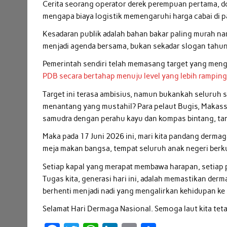
Cerita seorang operator derek perempuan pertama, d
mengapa biaya logistik memengaruhi harga cabai di pa
Kesadaran publik adalah bahan bakar paling murah 
menjadi agenda bersama, bukan sekadar slogan tahu
Pemerintah sendiri telah memasang target yang men
PDB secara bertahap menuju level yang lebih ramping
Target ini terasa ambisius, namun bukankah seluruh 
menantang yang mustahil? Para pelaut Bugis, Makas
samudra dengan perahu kayu dan kompas bintang, tan
Maka pada 17 Juni 2026 ini, mari kita pandang derma
meja makan bangsa, tempat seluruh anak negeri berku
Setiap kapal yang merapat membawa harapan, setiap pe
Tugas kita, generasi hari ini, adalah memastikan derm
berhenti menjadi nadi yang mengalirkan kehidupan ke
Selamat Hari Dermaga Nasional. Semoga laut kita tetap