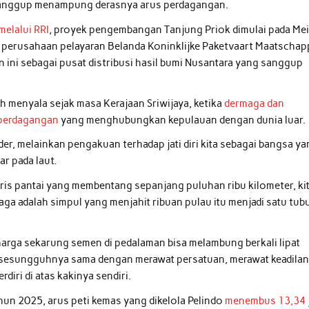
 sanggup menampung derasnya arus perdagangan.
elalui RRI
, proyek pengembangan Tanjung Priok dimulai pada Me
 perusahaan pelayaran Belanda Koninklijke Paketvaart Maatschapp
 ini sebagai pusat distribusi hasil bumi Nusantara yang sanggup
ah menyala sejak masa Kerajaan Sriwijaya, ketika
dermaga dan
 perdagangan
yang menghubungkan kepulauan dengan dunia luar.
er, melainkan pengakuan terhadap jati diri kita sebagai bangsa y
ar pada laut.
aris pantai yang membentang sepanjang puluhan ribu kilometer, ki
a adalah simpul yang menjahit ribuan pulau itu menjadi satu tub
harga sekarung semen di pedalaman bisa melambung berkali lipat
a sesungguhnya sama dengan merawat persatuan, merawat keadilan
diri di atas kakinya sendiri.
hun 2025, arus peti kemas yang dikelola Pelindo
menembus 13,34 