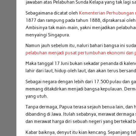
jawaban atas Pelabuhan Sunda Kelapa yang tak lagi
Sebagaimana dicatat oleh
Kementerian Perhubungan m
1877 dan rampung pada tahun 1888, diprakarsai oleh
Ambisinya tak main-main, yakni menjadikan pelabuhan
menyaingi Singapura.
Namun jauh sebelum itu, naluri bahari bangsa ini sud
pelabuhan menjadi pusat pertumbuhan ekonomi dan
Maka tanggal 17 Juni bukan sekadar penanda di kalend
lahir dari laut, hidup oleh laut, dan akan terus bersand
Sebagai negara dengan lebih dari 17.500 pulau dan g
memang ditakdirkan menjadi bangsa kepulauan. Dermag
yang utuh.
Tanpa dermaga, Papua terasa sejauh benua lain, dan 
dibanding di Jawa. Itulah sebabnya, merawat dermag
dan merawat harga diri sebuah negeri yang bertekad ber
Kabar baiknya, denyut itu kian kencang. Sepanjang ta