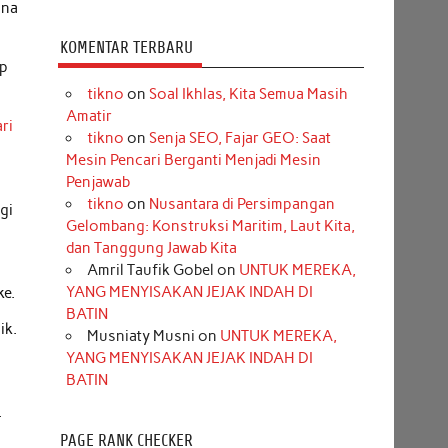
ana
KOMENTAR TERBARU
ap
tikno
on
Soal Ikhlas, Kita Semua Masih
Amatir
ri
tikno
on
Senja SEO, Fajar GEO: Saat
Mesin Pencari Berganti Menjadi Mesin
Penjawab
tikno
on
Nusantara di Persimpangan
gi
Gelombang: Konstruksi Maritim, Laut Kita,
dan Tanggung Jawab Kita
Amril Taufik Gobel
on
UNTUK MEREKA,
YANG MENYISAKAN JEJAK INDAH DI
ke.
BATIN
ik.
Musniaty Musni
on
UNTUK MEREKA,
YANG MENYISAKAN JEJAK INDAH DI
BATIN
.
PAGE RANK CHECKER