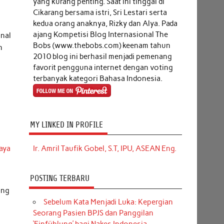
yang kurang penting. Saat ini tinggal di
Cikarang bersama istri, Sri Lestari serta
kedua orang anaknya, Rizky dan Alya. Pada
ajang Kompetisi Blog Internasional The
onal
Bobs (www.thebobs.com) keenam tahun
n
2010 blog ini berhasil menjadi pemenang
favorit pengguna internet dengan voting
terbanyak kategori Bahasa Indonesia.
i
k
MY LINKED IN PROFILE
Ir. Amril Taufik Gobel, S.T, IPU, ASEAN Eng.
iaya
POSTING TERBARU
ang
Sebelum Kata Menjadi Luka: Kepergian
Seorang Pasien BPJS dan Panggilan