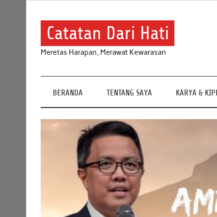
Skip
to
content
Catatan Dari Hati
Meretas Harapan, Merawat Kewarasan
BERANDA
TENTANG SAYA
KARYA & KI