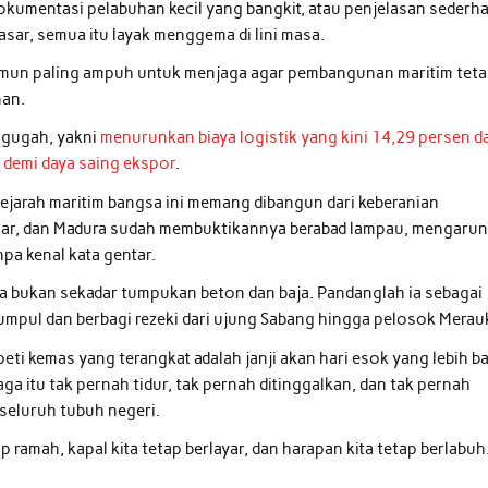
okumentasi pelabuhan kecil yang bangkit, atau penjelasan sederh
sar, semua itu layak menggema di lini masa.
namun paling ampuh untuk menjaga agar pembangunan maritim tet
nan.
ggugah, yakni
menurunkan biaya logistik yang kini 14,29 persen da
 demi daya saing ekspor
.
sejarah maritim bangsa ini memang dibangun dari keberanian
sar, dan Madura sudah membuktikannya berabad lampau, mengarun
pa kenal kata gentar.
ga bukan sekadar tumpukan beton dan baja. Pandanglah ia sebagai
mpul dan berbagi rezeki dari ujung Sabang hingga pelosok Merau
ti kemas yang terangkat adalah janji akan hari esok yang lebih ba
aga itu tak pernah tidur, tak pernah ditinggalkan, dan tak pernah
 seluruh tubuh negeri.
 ramah, kapal kita tetap berlayar, dan harapan kita tetap berlabuh