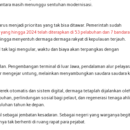
santara masih menunggu sentuhan modernisasi.
arus menjadi prioritas yang tak bisa ditawar. Pemerintah sudah
 yang hingga 2024 telah diterapkan di 53 pelabuhan dan 7 bandara
hingga menyentuh dermaga dermaga rakyat di kepulauan terjauh.
 tak lagi mengular, waktu dan biaya akan terpangkas dengan
an. Pengembangan terminal di luar Jawa, pendalaman alur pelayar
ar mengejar untung, melainkan menyambungkan saudara saudara k
erek otomatis dan sistem digital, dermaga tetaplah dijalankan ole
buhan, perlindungan sosial bagi pelaut, dan regenerasi tenaga ahl
puluhan tahun ke depan.
al sebagai jembatan kesadaran. Sebagai negeri yang warganya begi
ya tak berhenti di ruang rapat para pejabat.