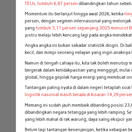
TEUs, tumbuh 6,87 persen
dibandingkan tahun sebelu
Momentum itu berlanjut hingga awal 2026, ketika
hin
persen, dengan segmen internasional yang melonjak h
yang
tumbuh 5,11 persen sepanjang 2025 menurut Ba
justru melaju lebih kencang lagi pada angka mendekat
Angka angka ini bukan sekadar statistik dingin. Di b
kecil, dan mimpi seorang nelayan yang ingin anaknya 
Namun di tengah cahaya itu, kita tak boleh menutup 
bergerak dalam ketidakpastian yang menggigit, mulai
global, hingga gejolak harga energi yang membuat on
Tantangan paling nyata di dalam negeri tetaplah soa
logistik nasional masih berada di kisaran 14,29 pers
Memang ini sudah jauh membaik dibanding posisi 23,8
dibandingkan negara tetangga yang lebih ramping. Set
yang lebih mahal di rak warung, daya saing ekspor yan
Belum lagi tantangan kesenjangan, ketika sebagian 