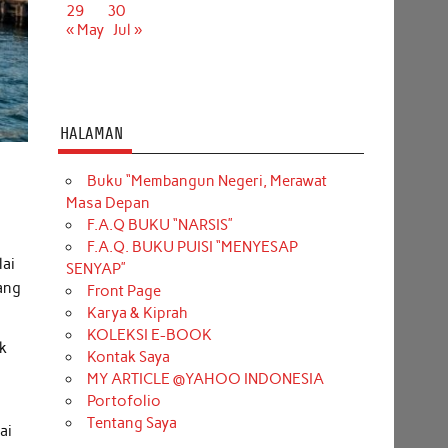
29
30
« May
Jul »
HALAMAN
Buku “Membangun Negeri, Merawat
Masa Depan
F.A.Q BUKU “NARSIS”
F.A.Q. BUKU PUISI “MENYESAP
lai
SENYAP”
ang
Front Page
Karya & Kiprah
KOLEKSI E-BOOK
ak
Kontak Saya
MY ARTICLE @YAHOO INDONESIA
Portofolio
Tentang Saya
ai