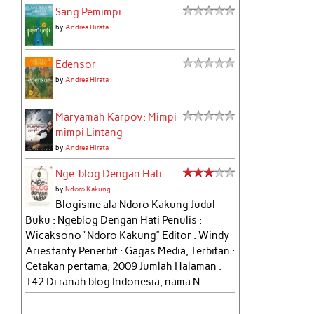
Sang Pemimpi
by
Andrea Hirata
Edensor
by
Andrea Hirata
Maryamah Karpov: Mimpi-
mimpi Lintang
by
Andrea Hirata
Nge-blog Dengan Hati
by
Ndoro Kakung
Blogisme ala Ndoro Kakung Judul
Buku : Ngeblog Dengan Hati Penulis :
Wicaksono “Ndoro Kakung” Editor : Windy
Ariestanty Penerbit : Gagas Media, Terbitan :
Cetakan pertama, 2009 Jumlah Halaman :
142 Di ranah blog Indonesia, nama N...