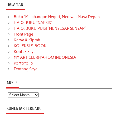
c
s
k
n
n
i
u
HALAMAN
e
t
T
t
k
t
T
Buku “Membangun Negeri, Merawat Masa Depan
b
a
o
e
e
t
u
F.A.Q BUKU “NARSIS”
o
g
k
r
d
e
b
F.A.Q. BUKU PUISI “MENYESAP SENYAP”
o
r
e
I
r
e
Front Page
Karya & Kiprah
k
a
s
n
KOLEKSI E-BOOK
m
t
Kontak Saya
MY ARTICLE @YAHOO INDONESIA
Portofolio
Tentang Saya
ARSIP
Arsip
KOMENTAR TERBARU