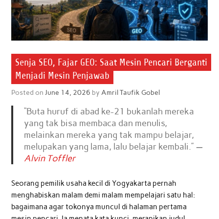
Senja SEO, Fajar GEO: Saat Mesin Pencari Berganti
Menjadi Mesin Penjawab
Posted on
June 14, 2026
by
Amril Taufik Gobel
“Buta huruf di abad ke-21 bukanlah mereka
yang tak bisa membaca dan menulis,
melainkan mereka yang tak mampu belajar,
melupakan yang lama, lalu belajar kembali.”
—
Alvin Toffler
Seorang pemilik usaha kecil di Yogyakarta pernah
menghabiskan malam demi malam mempelajari satu hal:
bagaimana agar tokonya muncul di halaman pertama
mesin pencari. Ia menata kata kunci, merapikan judul,