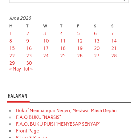
June 2026
M
T
W
T
F
S
S
1
2
3
4
5
6
7
8
9
10
11
12
13
14
15
16
17
18
19
20
21
22
23
24
25
26
27
28
29
30
« May
Jul »
HALAMAN
Buku “Membangun Negeri, Merawat Masa Depan
F.A.Q BUKU “NARSIS”
F.A.Q. BUKU PUISI “MENYESAP SENYAP”
Front Page
Karya & Kiprah