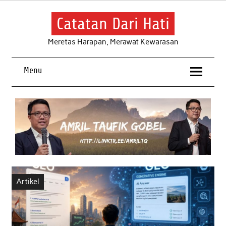
Skip
to
content
Catatan Dari Hati
Meretas Harapan, Merawat Kewarasan
Menu
Artikel