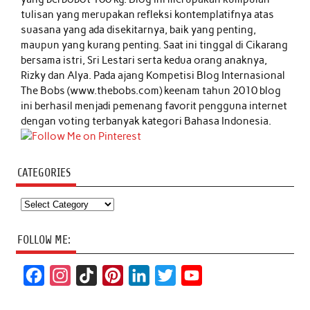
tulisan yang merupakan refleksi kontemplatifnya atas
suasana yang ada disekitarnya, baik yang penting,
maupun yang kurang penting. Saat ini tinggal di Cikarang
bersama istri, Sri Lestari serta kedua orang anaknya,
Rizky dan Alya. Pada ajang Kompetisi Blog Internasional
The Bobs (www.thebobs.com) keenam tahun 2010 blog
ini berhasil menjadi pemenang favorit pengguna internet
dengan voting terbanyak kategori Bahasa Indonesia.
CATEGORIES
Categories
FOLLOW ME:
F
I
T
P
L
T
Y
a
n
i
i
i
w
o