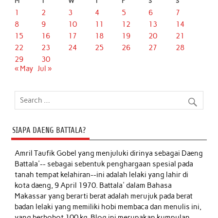
M
T
W
T
F
S
S
1
2
3
4
5
6
7
8
9
10
11
12
13
14
15
16
17
18
19
20
21
22
23
24
25
26
27
28
29
30
« May
Jul »
SIAPA DAENG BATTALA?
Amril Taufik Gobel
yang menjuluki dirinya sebagai Daeng
Battala'-- sebagai sebentuk penghargaan spesial pada
tanah tempat kelahiran--ini adalah lelaki yang lahir di
kota daeng, 9 April 1970. Battala' dalam Bahasa
Makassar yang berarti berat adalah merujuk pada berat
badan lelaki yang memiliki hobi membaca dan menulis ini,
yang berbobot 100 kg. Blog ini merupakan kumpulan