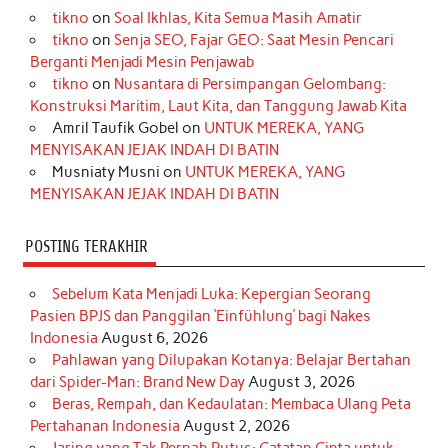
tikno
on
Soal Ikhlas, Kita Semua Masih Amatir
b
a
o
e
e
t
u
tikno
on
Senja SEO, Fajar GEO: Saat Mesin Pencari
o
g
k
r
d
e
b
Berganti Menjadi Mesin Penjawab
o
r
e
I
r
e
tikno
on
Nusantara di Persimpangan Gelombang:
Konstruksi Maritim, Laut Kita, dan Tanggung Jawab Kita
k
a
s
n
Amril Taufik Gobel
on
UNTUK MEREKA, YANG
m
t
MENYISAKAN JEJAK INDAH DI BATIN
Musniaty Musni
on
UNTUK MEREKA, YANG
MENYISAKAN JEJAK INDAH DI BATIN
POSTING TERAKHIR
Sebelum Kata Menjadi Luka: Kepergian Seorang
Pasien BPJS dan Panggilan ‘Einfühlung’ bagi Nakes
Indonesia
August 6, 2026
Pahlawan yang Dilupakan Kotanya: Belajar Bertahan
dari Spider-Man: Brand New Day
August 3, 2026
Beras, Rempah, dan Kedaulatan: Membaca Ulang Peta
Pertahanan Indonesia
August 2, 2026
Jaring yang Tak Pernah Putus: Catatan Cinta untuk