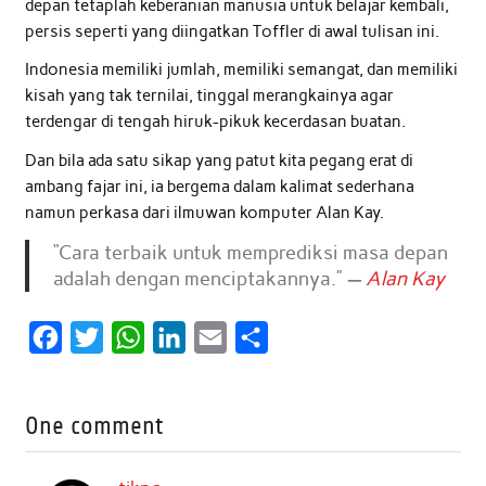
depan tetaplah keberanian manusia untuk belajar kembali,
persis seperti yang diingatkan Toffler di awal tulisan ini.
Indonesia memiliki jumlah, memiliki semangat, dan memiliki
kisah yang tak ternilai, tinggal merangkainya agar
terdengar di tengah hiruk-pikuk kecerdasan buatan.
Dan bila ada satu sikap yang patut kita pegang erat di
ambang fajar ini, ia bergema dalam kalimat sederhana
namun perkasa dari ilmuwan komputer Alan Kay.
“Cara terbaik untuk memprediksi masa depan
adalah dengan menciptakannya.”
—
Alan Kay
F
T
W
L
E
S
a
w
h
i
m
h
c
i
a
n
a
a
One comment
e
t
t
k
i
r
b
t
s
e
l
e