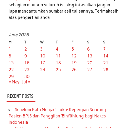
sebagian maupun seluruh isi blog ini asalkan jangan
lupa mencantumkan sumber asli tulisannya. Terimakasih
atas pengertian anda
June 2026
M
T
W
T
F
S
S
1
2
3
4
5
6
7
8
9
10
11
12
13
14
15
16
17
18
19
20
21
22
23
24
25
26
27
28
29
30
« May
Jul »
RECENT POSTS
Sebelum Kata Menjadi Luka: Kepergian Seorang
Pasien BPJS dan Panggilan ‘Einfühlung’ bagi Nakes
Indonesia