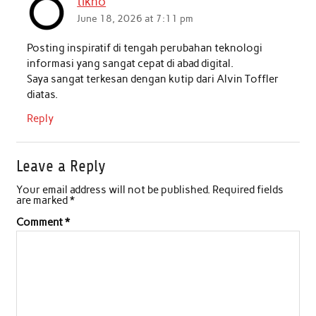
tikno
o
e
A
d
June 18, 2026 at 7:11 pm
o
r
p
I
Posting inspiratif di tengah perubahan teknologi
k
p
n
informasi yang sangat cepat di abad digital.
Saya sangat terkesan dengan kutip dari Alvin Toffler
diatas.
Reply
Leave a Reply
Your email address will not be published.
Required fields
are marked
*
Comment
*