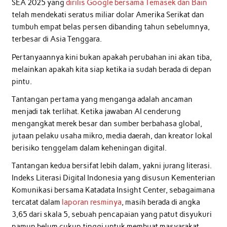
SEA 2025 yang
dirilis Google bersama Temasek dan Bain
telah mendekati seratus miliar dolar Amerika Serikat dan
tumbuh empat belas persen dibanding tahun sebelumnya,
terbesar di Asia Tenggara.
Pertanyaannya kini bukan apakah perubahan ini akan tiba,
melainkan apakah kita siap ketika ia sudah berada di depan
pintu.
Tantangan pertama yang menganga adalah ancaman
menjadi tak terlihat. Ketika jawaban AI cenderung
mengangkat merek besar dan sumber berbahasa global,
jutaan pelaku usaha mikro, media daerah, dan kreator lokal
berisiko tenggelam dalam keheningan digital.
Tantangan kedua bersifat lebih dalam, yakni jurang literasi.
Indeks Literasi Digital Indonesia yang disusun Kementerian
Komunikasi bersama Katadata Insight Center, sebagaimana
tercatat dalam
laporan resminya
, masih berada di angka
3,65 dari skala 5, sebuah pencapaian yang patut disyukuri
namun belum cukup tinggi untuk membuat masyarakat