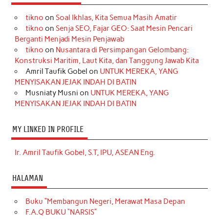
tikno
on
Soal Ikhlas, Kita Semua Masih Amatir
tikno
on
Senja SEO, Fajar GEO: Saat Mesin Pencari
Berganti Menjadi Mesin Penjawab
tikno
on
Nusantara di Persimpangan Gelombang:
Konstruksi Maritim, Laut Kita, dan Tanggung Jawab Kita
Amril Taufik Gobel
on
UNTUK MEREKA, YANG
MENYISAKAN JEJAK INDAH DI BATIN
Musniaty Musni
on
UNTUK MEREKA, YANG
MENYISAKAN JEJAK INDAH DI BATIN
MY LINKED IN PROFILE
Ir. Amril Taufik Gobel, S.T, IPU, ASEAN Eng.
HALAMAN
Buku “Membangun Negeri, Merawat Masa Depan
F.A.Q BUKU “NARSIS”