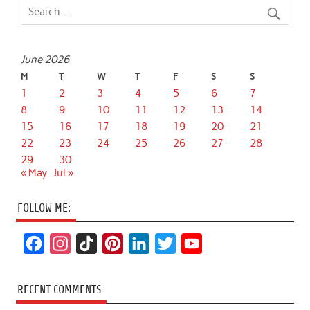
June 2026
M
T
W
T
F
S
S
1
2
3
4
5
6
7
8
9
10
11
12
13
14
15
16
17
18
19
20
21
22
23
24
25
26
27
28
29
30
« May
Jul »
FOLLOW ME:
F
I
T
P
L
T
Y
a
n
i
i
i
w
o
c
s
k
n
n
i
u
RECENT COMMENTS
e
t
T
t
k
t
T