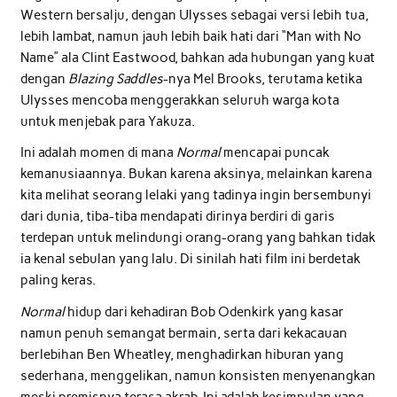
Western bersalju, dengan Ulysses sebagai versi lebih tua,
lebih lambat, namun jauh lebih baik hati dari “Man with No
Name” ala Clint Eastwood, bahkan ada hubungan yang kuat
dengan
Blazing Saddles
-nya Mel Brooks, terutama ketika
Ulysses mencoba menggerakkan seluruh warga kota
untuk menjebak para Yakuza.
Ini adalah momen di mana
Normal
mencapai puncak
kemanusiaannya. Bukan karena aksinya, melainkan karena
kita melihat seorang lelaki yang tadinya ingin bersembunyi
dari dunia, tiba-tiba mendapati dirinya berdiri di garis
terdepan untuk melindungi orang-orang yang bahkan tidak
ia kenal sebulan yang lalu. Di sinilah hati film ini berdetak
paling keras.
Normal
hidup dari kehadiran Bob Odenkirk yang kasar
namun penuh semangat bermain, serta dari kekacauan
berlebihan Ben Wheatley, menghadirkan hiburan yang
sederhana, menggelikan, namun konsisten menyenangkan
meski premisnya terasa akrab. Ini adalah kesimpulan yang