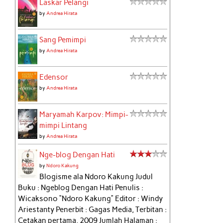
Laskar Pelangi
by
Andrea Hirata
Sang Pemimpi
by
Andrea Hirata
Edensor
by
Andrea Hirata
Maryamah Karpov: Mimpi-
mimpi Lintang
by
Andrea Hirata
Nge-blog Dengan Hati
by
Ndoro Kakung
Blogisme ala Ndoro Kakung Judul
Buku : Ngeblog Dengan Hati Penulis :
Wicaksono “Ndoro Kakung” Editor : Windy
Ariestanty Penerbit : Gagas Media, Terbitan :
Cetakan pertama, 2009 Jumlah Halaman :