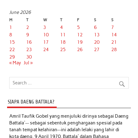
June 2026
M
T
W
T
F
S
S
1
2
3
4
5
6
7
8
9
10
11
12
13
14
15
16
17
18
19
20
21
22
23
24
25
26
27
28
29
30
« May
Jul »
SIAPA DAENG BATTALA?
Amril Taufik Gobel
yang menjuluki dirinya sebagai Daeng
Battala'-- sebagai sebentuk penghargaan spesial pada
tanah tempat kelahiran--ini adalah lelaki yang lahir di
kota daeng, 9 April 1970. Battala' dalam Bahasa