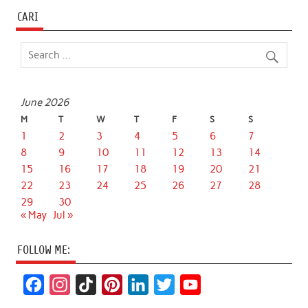
CARI
June 2026
M
T
W
T
F
S
S
1
2
3
4
5
6
7
8
9
10
11
12
13
14
15
16
17
18
19
20
21
22
23
24
25
26
27
28
29
30
« May
Jul »
FOLLOW ME:
F
I
T
P
L
T
Y
a
n
i
i
i
w
o