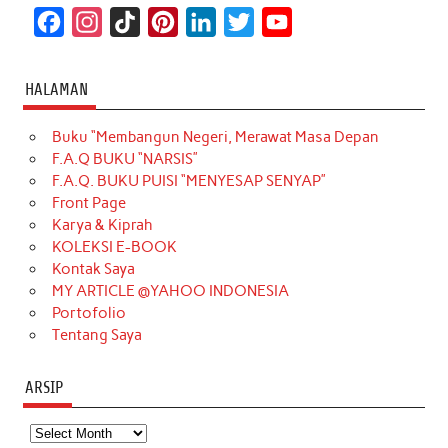
F
I
T
P
L
T
Y
a
n
i
i
i
w
o
c
s
k
n
n
i
u
HALAMAN
e
t
T
t
k
t
T
Buku “Membangun Negeri, Merawat Masa Depan
b
a
o
e
e
t
u
F.A.Q BUKU “NARSIS”
o
g
k
r
d
e
b
F.A.Q. BUKU PUISI “MENYESAP SENYAP”
o
r
e
I
r
e
Front Page
Karya & Kiprah
k
a
s
n
KOLEKSI E-BOOK
m
t
Kontak Saya
MY ARTICLE @YAHOO INDONESIA
Portofolio
Tentang Saya
ARSIP
Arsip