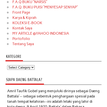
F.A.Q BUKU “NARSIS”
F.A.Q. BUKU PUISI “MENYESAP SENYAP”
Front Page
Karya & Kiprah
KOLEKSI E-BOOK
Kontak Saya
MY ARTICLE @YAHOO INDONESIA
Portofolio
Tentang Saya
KATEGORI
Kategori
SIAPA DAENG BATTALA?
Amril Taufik Gobel
yang menjuluki dirinya sebagai Daeng
Battala'-- sebagai sebentuk penghargaan spesial pada
tanah tempat kelahiran--ini adalah lelaki yang lahir di
kota daeng, 9 April 1970. Battala' dalam Bahasa