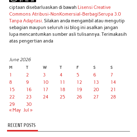
ciptaan disebarluaskan di bawah
Lisensi Creative
Commons Atribusi-NonKomersial-BerbagiSerupa 3.0
Tanpa Adaptasi
. Silakan anda mengambil atau mengutip
sebagian maupun seluruh isi blog ini asalkan jangan
lupa mencantumkan sumber asli tulisannya. Terimakasih
atas pengertian anda
June 2026
M
T
W
T
F
S
S
1
2
3
4
5
6
7
8
9
10
11
12
13
14
15
16
17
18
19
20
21
22
23
24
25
26
27
28
29
30
« May
Jul »
RECENT POSTS