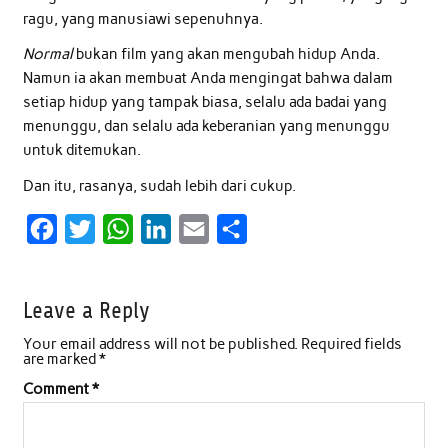
ragu, yang manusiawi sepenuhnya.
Normal
bukan film yang akan mengubah hidup Anda.
Namun ia akan membuat Anda mengingat bahwa dalam
setiap hidup yang tampak biasa, selalu ada badai yang
menunggu, dan selalu ada keberanian yang menunggu
untuk ditemukan.
Dan itu, rasanya, sudah lebih dari cukup.
F
T
W
L
E
S
a
w
h
i
m
h
c
i
a
n
a
a
Leave a Reply
e
t
t
k
i
r
Your email address will not be published.
Required fields
b
t
s
e
l
e
are marked
*
o
e
A
d
Comment
*
o
r
p
I
k
p
n