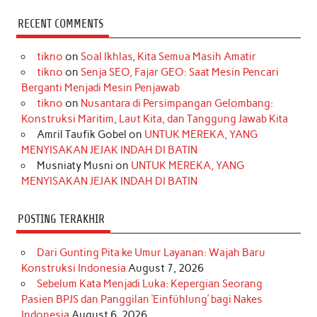
c
s
k
n
n
i
u
RECENT COMMENTS
e
t
T
t
k
t
T
tikno
on
Soal Ikhlas, Kita Semua Masih Amatir
b
a
o
e
e
t
u
tikno
on
Senja SEO, Fajar GEO: Saat Mesin Pencari
o
g
k
r
d
e
b
Berganti Menjadi Mesin Penjawab
o
r
e
I
r
e
tikno
on
Nusantara di Persimpangan Gelombang:
Konstruksi Maritim, Laut Kita, dan Tanggung Jawab Kita
k
a
s
n
Amril Taufik Gobel
on
UNTUK MEREKA, YANG
m
t
MENYISAKAN JEJAK INDAH DI BATIN
Musniaty Musni
on
UNTUK MEREKA, YANG
MENYISAKAN JEJAK INDAH DI BATIN
POSTING TERAKHIR
Dari Gunting Pita ke Umur Layanan: Wajah Baru
Konstruksi Indonesia
August 7, 2026
Sebelum Kata Menjadi Luka: Kepergian Seorang
Pasien BPJS dan Panggilan ‘Einfühlung’ bagi Nakes
Indonesia
August 6, 2026