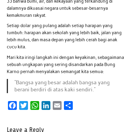
33 bahwa bumi, air, dan kekayaan yang terkandung di
dalamnya dikuasai negara untuk sebesar-besarnya
kemakmuran rakyat.
Setiap dolar yang pulang adalah setiap harapan yang
tumbuh: harapan akan sekolah yang lebih baik, jalan yang
lebih mulus, dan masa depan yang lebih cerah bagi anak
cucu kita.
Mari kita iringi langkah ini dengan keyakinan, sebagaimana
sebuah ungkapan yang sering disandarkan pada Bung
Karno pernah menyalakan semangat kita semua:
“Bangsa yang besar adalah bangsa yang
berani berdiri di atas kaki sendiri.”
F
T
W
L
E
S
a
w
h
i
m
h
c
i
a
n
a
a
Leave a Reply
e
t
t
k
i
r