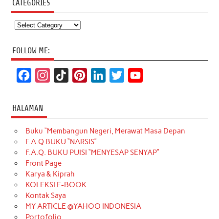
CATEGORIES
Categories
FOLLOW ME:
F
I
T
P
L
T
Y
a
n
i
i
i
w
o
c
s
k
n
n
i
u
HALAMAN
e
t
T
t
k
t
T
Buku “Membangun Negeri, Merawat Masa Depan
b
a
o
e
e
t
u
F.A.Q BUKU “NARSIS”
o
g
k
r
d
e
b
F.A.Q. BUKU PUISI “MENYESAP SENYAP”
o
r
e
I
r
e
Front Page
Karya & Kiprah
k
a
s
n
KOLEKSI E-BOOK
m
t
Kontak Saya
MY ARTICLE @YAHOO INDONESIA
Portofolio