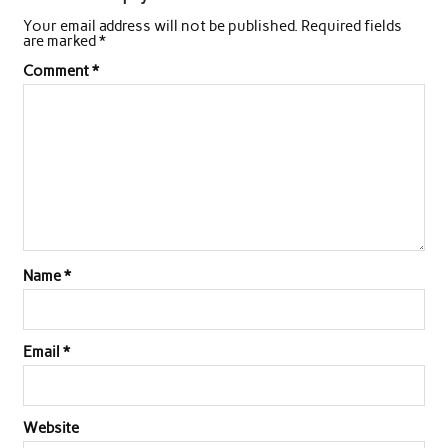
Your email address will not be published.
Required fields
b
t
s
e
l
e
are marked
*
o
e
A
d
Comment
*
o
r
p
I
k
p
n
Name
*
Email
*
Website