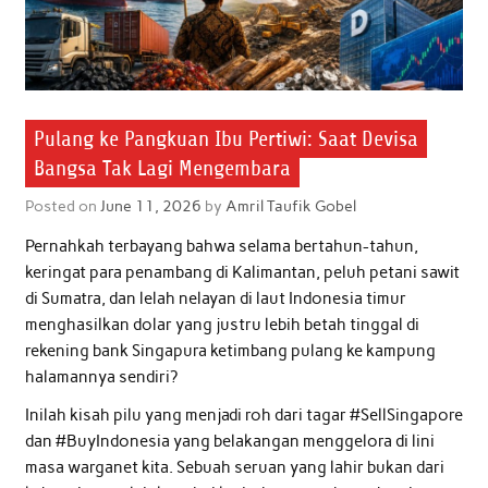
Pulang ke Pangkuan Ibu Pertiwi: Saat Devisa
Bangsa Tak Lagi Mengembara
Posted on
June 11, 2026
by
Amril Taufik Gobel
Pernahkah terbayang bahwa selama bertahun-tahun,
keringat para penambang di Kalimantan, peluh petani sawit
di Sumatra, dan lelah nelayan di laut Indonesia timur
menghasilkan dolar yang justru lebih betah tinggal di
rekening bank Singapura ketimbang pulang ke kampung
halamannya sendiri?
Inilah kisah pilu yang menjadi roh dari tagar #SellSingapore
dan #BuyIndonesia yang belakangan menggelora di lini
masa warganet kita. Sebuah seruan yang lahir bukan dari