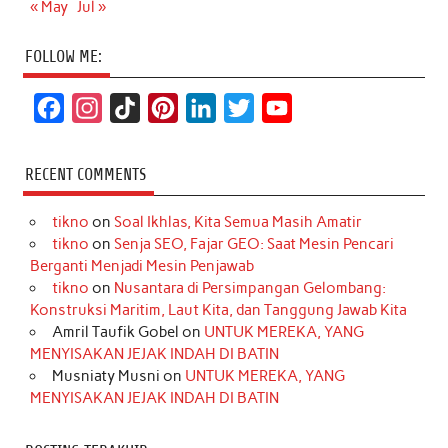
« May
Jul »
FOLLOW ME:
F
I
T
P
L
T
Y
a
n
i
i
i
w
o
c
s
k
n
n
i
u
RECENT COMMENTS
e
t
T
t
k
t
T
tikno
on
Soal Ikhlas, Kita Semua Masih Amatir
b
a
o
e
e
t
u
tikno
on
Senja SEO, Fajar GEO: Saat Mesin Pencari
o
g
k
r
d
e
b
Berganti Menjadi Mesin Penjawab
o
r
e
I
r
e
tikno
on
Nusantara di Persimpangan Gelombang:
Konstruksi Maritim, Laut Kita, dan Tanggung Jawab Kita
k
a
s
n
Amril Taufik Gobel
on
UNTUK MEREKA, YANG
m
t
MENYISAKAN JEJAK INDAH DI BATIN
Musniaty Musni
on
UNTUK MEREKA, YANG
MENYISAKAN JEJAK INDAH DI BATIN