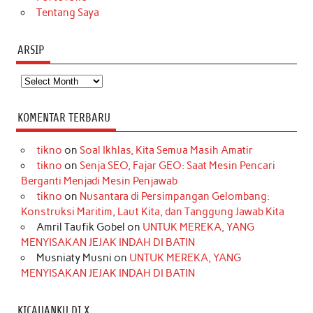
Tentang Saya
ARSIP
Arsip
KOMENTAR TERBARU
tikno
on
Soal Ikhlas, Kita Semua Masih Amatir
tikno
on
Senja SEO, Fajar GEO: Saat Mesin Pencari
Berganti Menjadi Mesin Penjawab
tikno
on
Nusantara di Persimpangan Gelombang:
Konstruksi Maritim, Laut Kita, dan Tanggung Jawab Kita
Amril Taufik Gobel
on
UNTUK MEREKA, YANG
MENYISAKAN JEJAK INDAH DI BATIN
Musniaty Musni
on
UNTUK MEREKA, YANG
MENYISAKAN JEJAK INDAH DI BATIN
KICAUANKU DI X