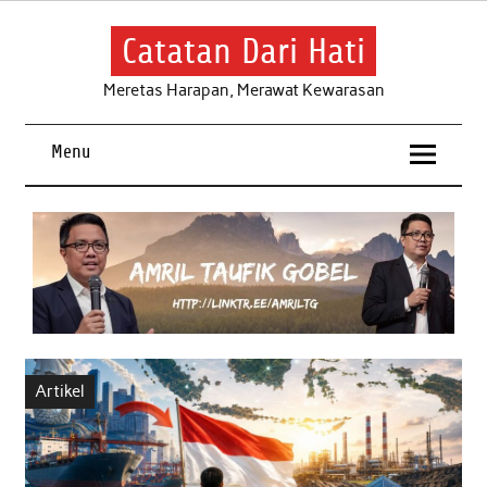
Skip
to
content
Catatan Dari Hati
Meretas Harapan, Merawat Kewarasan
Menu
Artikel