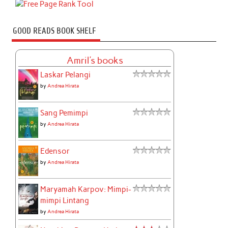
GOOD READS BOOK SHELF
Amril's books
Laskar Pelangi
by
Andrea Hirata
Sang Pemimpi
by
Andrea Hirata
Edensor
by
Andrea Hirata
Maryamah Karpov: Mimpi-
mimpi Lintang
by
Andrea Hirata