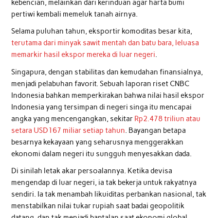
kebencian, melainkan dari kerinduan agar harta bumi
pertiwi kembali memeluk tanah airnya.
Selama puluhan tahun, eksportir komoditas besar kita,
terutama dari minyak sawit mentah dan batu bara, leluasa
memarkir hasil ekspor mereka di luar negeri
.
Singapura, dengan stabilitas dan kemudahan finansialnya,
menjadi pelabuhan favorit. Sebuah laporan riset CNBC
Indonesia bahkan memperkirakan bahwa nilai hasil ekspor
Indonesia yang tersimpan di negeri singa itu mencapai
angka yang mencengangkan, sekitar
Rp2.478 triliun atau
setara USD167 miliar setiap tahun
. Bayangan betapa
besarnya kekayaan yang seharusnya menggerakkan
ekonomi dalam negeri itu sungguh menyesakkan dada.
Di sinilah letak akar persoalannya. Ketika devisa
mengendap di luar negeri, ia tak bekerja untuk rakyatnya
sendiri. Ia tak menambah likuiditas perbankan nasional, tak
menstabilkan nilai tukar rupiah saat badai geopolitik
datang, dan tak menjadi bantalan saat ekonomi global