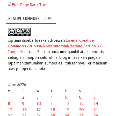
CREATIVE COMMONS LICENSE
ciptaan disebarluaskan di bawah
Lisensi Creative
Commons Atribusi-NonKomersial-BerbagiSerupa 3.0
Tanpa Adaptasi
. Silakan anda mengambil atau mengutip
sebagian maupun seluruh isi blog ini asalkan jangan
lupa mencantumkan sumber asli tulisannya. Terimakasih
atas pengertian anda
June 2026
M
T
W
T
F
S
S
1
2
3
4
5
6
7
8
9
10
11
12
13
14
15
16
17
18
19
20
21