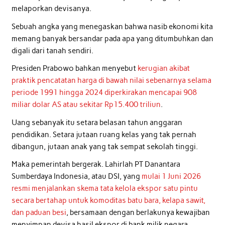
melaporkan devisanya.
Sebuah angka yang menegaskan bahwa nasib ekonomi kita
memang banyak bersandar pada apa yang ditumbuhkan dan
digali dari tanah sendiri.
Presiden Prabowo bahkan menyebut
kerugian akibat
praktik pencatatan harga di bawah nilai sebenarnya selama
periode 1991 hingga 2024 diperkirakan mencapai 908
miliar dolar AS atau sekitar Rp15.400 triliun
.
Uang sebanyak itu setara belasan tahun anggaran
pendidikan. Setara jutaan ruang kelas yang tak pernah
dibangun, jutaan anak yang tak sempat sekolah tinggi.
Maka pemerintah bergerak. Lahirlah PT Danantara
Sumberdaya Indonesia, atau DSI, yang
mulai 1 Juni 2026
resmi menjalankan skema tata kelola ekspor satu pintu
secara bertahap untuk komoditas batu bara, kelapa sawit,
dan paduan besi
, bersamaan dengan berlakunya kewajiban
menyimpan devisa hasil ekspor di bank milik negara.