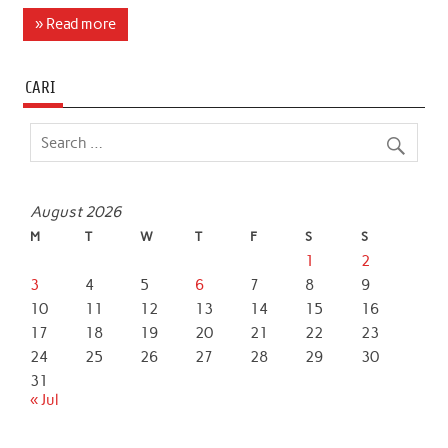
c
i
a
n
a
a
» Read more
e
t
t
k
i
r
b
t
s
e
l
e
CARI
o
e
A
d
o
r
p
I
k
p
n
August 2026
M
T
W
T
F
S
S
1
2
3
4
5
6
7
8
9
10
11
12
13
14
15
16
17
18
19
20
21
22
23
24
25
26
27
28
29
30
31
« Jul