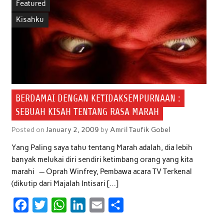
Featured
Kisahku
BERDAMAI DENGAN KETIDAKSEMPURNAAN :
SEBUAH KISAH TENTANG RASA MARAH
Posted on
January 2, 2009
by
Amril Taufik Gobel
Yang Paling saya tahu tentang Marah adalah, dia lebih
banyak melukai diri sendiri ketimbang orang yang kita
marahi — Oprah Winfrey, Pembawa acara TV Terkenal
(dikutip dari Majalah Intisari […]
F
T
W
L
E
S
a
w
h
i
m
h