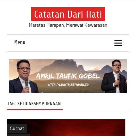
Skip
to
content
Catatan Dari Hati
Meretas Harapan, Merawat Kewarasan
Menu
TAG:
KETIDAKSEMPURNAAN
Curhat