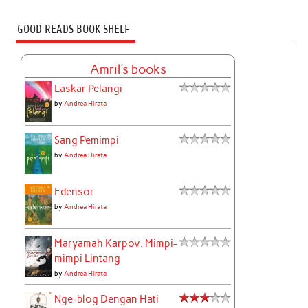
GOOD READS BOOK SHELF
Amril's books
Laskar Pelangi
by
Andrea Hirata
Sang Pemimpi
by
Andrea Hirata
Edensor
by
Andrea Hirata
Maryamah Karpov: Mimpi-
mimpi Lintang
by
Andrea Hirata
Nge-blog Dengan Hati