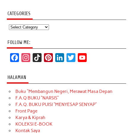
CATEGORIES
Categories
FOLLOW ME:
F
I
T
P
L
T
Y
a
n
i
i
i
w
o
c
s
k
n
n
i
u
HALAMAN
e
t
T
t
k
t
T
Buku “Membangun Negeri, Merawat Masa Depan
b
a
o
e
e
t
u
F.A.Q BUKU “NARSIS”
o
g
k
r
d
e
b
F.A.Q. BUKU PUISI “MENYESAP SENYAP”
o
r
e
I
r
e
Front Page
Karya & Kiprah
k
a
s
n
KOLEKSI E-BOOK
m
t
Kontak Saya