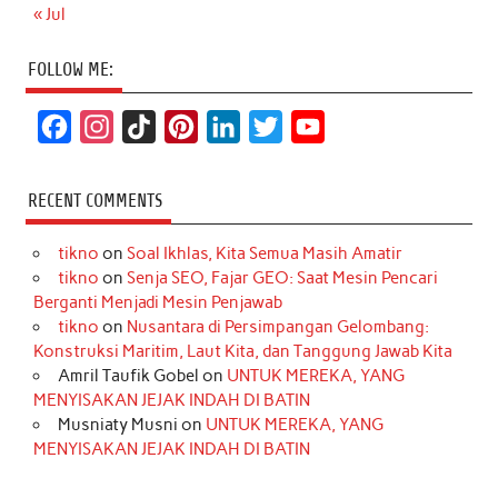
« Jul
FOLLOW ME:
F
I
T
P
L
T
Y
a
n
i
i
i
w
o
c
s
k
n
n
i
u
RECENT COMMENTS
e
t
T
t
k
t
T
tikno
on
Soal Ikhlas, Kita Semua Masih Amatir
b
a
o
e
e
t
u
tikno
on
Senja SEO, Fajar GEO: Saat Mesin Pencari
o
g
k
r
d
e
b
Berganti Menjadi Mesin Penjawab
o
r
e
I
r
e
tikno
on
Nusantara di Persimpangan Gelombang:
Konstruksi Maritim, Laut Kita, dan Tanggung Jawab Kita
k
a
s
n
Amril Taufik Gobel
on
UNTUK MEREKA, YANG
m
t
MENYISAKAN JEJAK INDAH DI BATIN
Musniaty Musni
on
UNTUK MEREKA, YANG
MENYISAKAN JEJAK INDAH DI BATIN