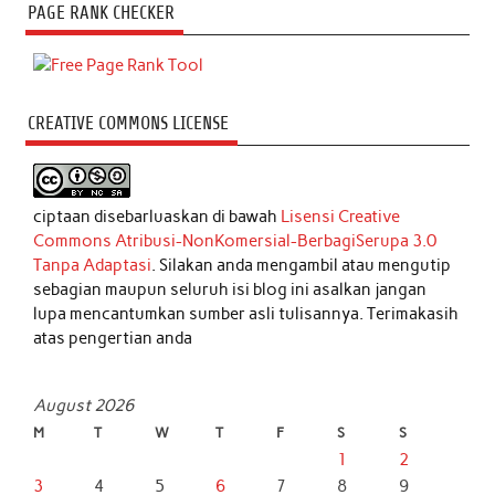
PAGE RANK CHECKER
CREATIVE COMMONS LICENSE
ciptaan disebarluaskan di bawah
Lisensi Creative
Commons Atribusi-NonKomersial-BerbagiSerupa 3.0
Tanpa Adaptasi
. Silakan anda mengambil atau mengutip
sebagian maupun seluruh isi blog ini asalkan jangan
lupa mencantumkan sumber asli tulisannya. Terimakasih
atas pengertian anda
August 2026
M
T
W
T
F
S
S
1
2
3
4
5
6
7
8
9