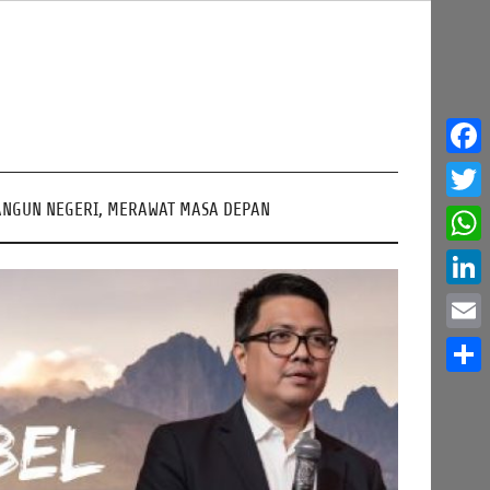
Face
NGUN NEGERI, MERAWAT MASA DEPAN
Twitt
What
Linke
Email
Share