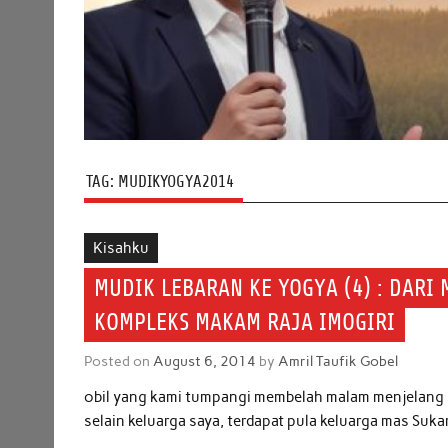
TAG:
MUDIKYOGYA2014
Kisahku
MUDIK LEBARAN KE YOGYA (4) : DARI
KOMPLEKS MAKAM RAJA IMOGIRI
Posted on
August 6, 2014
by
Amril Taufik Gobel
obil yang kami tumpangi membelah malam menjelang su
selain keluarga saya, terdapat pula keluarga mas Sukar