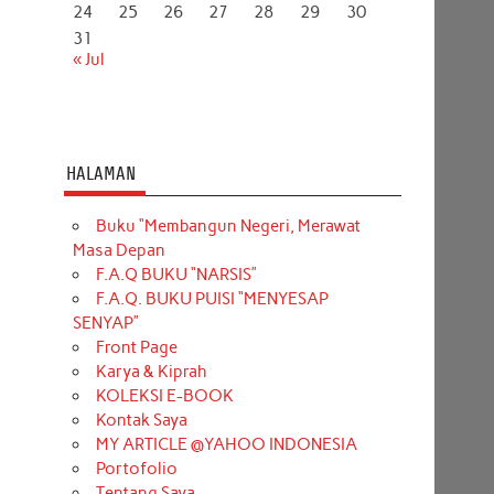
24
25
26
27
28
29
30
31
« Jul
HALAMAN
Buku “Membangun Negeri, Merawat
Masa Depan
F.A.Q BUKU “NARSIS”
F.A.Q. BUKU PUISI “MENYESAP
SENYAP”
Front Page
Karya & Kiprah
KOLEKSI E-BOOK
Kontak Saya
MY ARTICLE @YAHOO INDONESIA
Portofolio
Tentang Saya