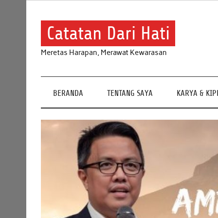
Skip
to
content
Catatan Dari Hati
Meretas Harapan, Merawat Kewarasan
BERANDA
TENTANG SAYA
KARYA & KI