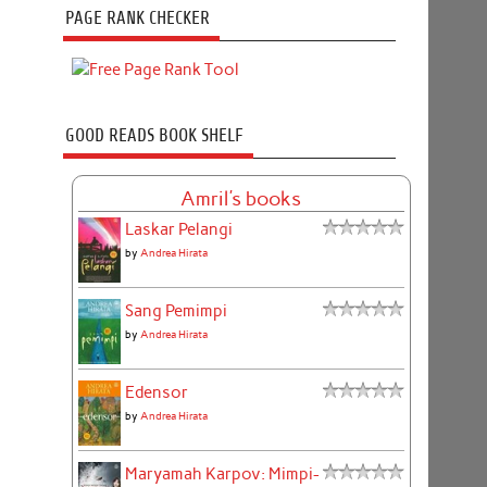
PAGE RANK CHECKER
GOOD READS BOOK SHELF
Amril's books
Laskar Pelangi
by
Andrea Hirata
Sang Pemimpi
by
Andrea Hirata
Edensor
by
Andrea Hirata
Maryamah Karpov: Mimpi-