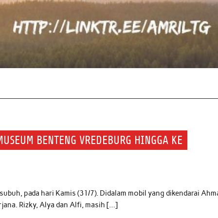
 MUSEUM BENTENG VREDEBURG HINGGA KE
buh, pada hari Kamis (31/7). Didalam mobil yang dikendarai Ahm
jana. Rizky, Alya dan Alfi, masih […]