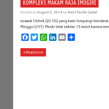
KOMPLEKS MAKAM RAJA IMOGIRI
k
p
n
Posted on
August 5, 2014
by
Amril Taufik Gobel
esawat Citilink QG 102 yang kami tumpangi mendarat
Minggu (27/7). Meski telat sekitar 15 menit karena m
F
T
W
L
E
S
a
w
h
i
m
h
c
i
a
n
a
a
» Read more
e
t
t
k
i
r
b
t
s
e
l
e
o
e
A
d
o
r
p
I
k
p
n