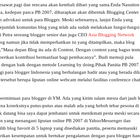
sawat pagi dan rencana akan kembali dihari yang sama.
Enda Nasution
 kedepan pasca PB 2007, diharapkan akan dibentuk Blogging Center
an advokasi untuk para Blogger. Meski sebenarnya, lanjut Enda yang
sejumlah komunitas blog yang telah ada sudah melakukan fungsi-fungsi
i Putra seorang blogger senior dan juga CEO
Asia Blogging Network
g namun jika tidak memperhatikan isi yang ditampilkan, maka blog
i,”Masa depan Blog itu ada di Content. Dengan content yang bagus tent
berikan kontribusi bermanfaat bagi pembacanya”. Budi memuji pula
dengan baik dengan metode Learning by doing.
Pihak Panitia PB 2007
gi para blogger Indonesia yang berhalangan hadir atau yang berada dil
 tersebut berupa liputan online webcam melalui fasilitas conference chat
ermintaan para blogger di YM. Ada yang kirim salam mesra dari jauh 
na koneksinya putus-putus atau malah ada yang heboh tebar pesona di
k datang bisa saya dapat jembatani untuk menikmati pesta meski secara
wan yang menangani liputan online PB 2007 di YahooMessenger dan
ih blog favorit di 5 laptop yang disediakan panitia, peserta memasuki
iberikan kesempatan untuk bertukar pengalaman dengan para blogger han