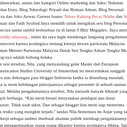
ditawarkan, antara lain kategori Online marketing dan Sales: Nukman
 dan Enny, Blog Teknologi: Priyadi dan Risman Adnan, Blog Personal:
ayza dan Joko Anwar, Current Issues:
Ndoro Kakung Pecas Ndahe
dan
Si
uan dan Fatih Syuhud.
Saya memilih untuk mengikuti sesi blog Persona
ecara santai sambil berlesehan ria di lantai 9 Blitz Megaplex. Saya mem
 miliki sekarang
, selain itu saya ingin mendengar langsung pengalama
ntraversi karena postingnya tentang kinerja dewan pariwisata Malaysia
aman Menteri Pariwisata Malaysia Datuk Seri Tengku Adnan Tengku Ma
og-nya adalah bohong belaka.
 sesi tersebut, Nila, yang menyandang gelar Master dari European
unication Studies University of Amsterdam ini menceritakan sungguh
ru atas dukungan para blogger Indonesia ketika ia dirundung masalah,
a ia mesti kehilangan pekerjaannya sebagai presenter di sebuah stasiu
nal. Melalui pengalamannya tersebut, Nila menarik banyak hikmah yan
uh berharga. “Kita mesti berani menyatakan pendapat atas dasar
aran. Tidak usah takut. Dan sebagai blogger kita mesti siap menerima
a resiko yang mungkin terjadi,” tandas Nila.
Sementara itu Anjar yang sa
ekerja sebagai auditor disebuah akuntan publik membagi pengalamanny
at menggemparkan orang-orang dikantor karena postingnya diblog. Sal