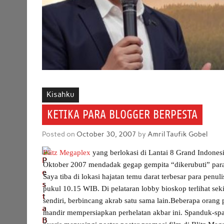
Kisahku
KETIKA PARA BLOGGER BERPESTA
Posted on
October 30, 2007
by
Amril Taufik Gobel
Blitz Megaplex
yang berlokasi di Lantai 8 Grand Indones
Oktober 2007 mendadak gegap gempita “dikerubuti” par
Saya tiba di lokasi hajatan temu darat terbesar para penul
pukul 10.15 WIB. Di pelataran lobby bioskop terlihat 
sendiri, berbincang akrab satu sama lain.Beberapa orang
mandir mempersiapkan perhelatan akbar ini. Spanduk-spa