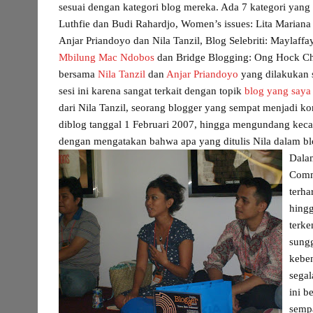
sesuai dengan kategori blog mereka. Ada 7 kategori yang 
Luthfie dan Budi Rahardjo, Women’s issues: Lita Mariana
Anjar Priandoyo dan Nila Tanzil, Blog Selebriti: Maylaff
Mbilung Mac Ndobos
dan Bridge Blogging: Ong Hock Ch
bersama
Nila Tanzil
dan
Anjar Priandoyo
yang dilakukan s
sesi ini karena sangat terkait dengan topik
blog yang saya
dari Nila Tanzil, seorang blogger yang sempat menjadi ko
diblog tanggal 1 Februari 2007, hingga mengundang kec
dengan mengatakan bahwa apa yang ditulis Nila dalam bl
Dalam
Comm
terha
hingg
terke
sungg
keben
segal
ini b
semp