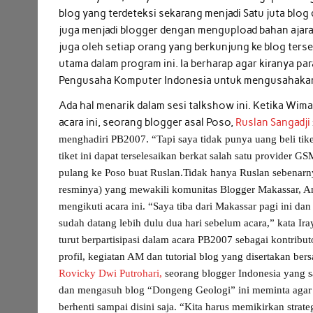
blog yang terdeteksi sekarang menjadi Satu juta blog 
juga menjadi blogger dengan mengupload bahan ajaran
juga oleh setiap orang yang berkunjung ke blog ter
utama dalam program ini. Ia berharap agar kiranya p
Pengusaha Komputer Indonesia untuk mengusahakan
Ada hal menarik dalam sesi talkshow ini. Ketika Wim
acara ini, seorang blogger asal Poso,
Ruslan Sangadji
menghadiri PB2007. “Tapi saya tidak punya uang beli tik
tiket ini dapat terselesaikan berkat salah satu provider
pulang ke Poso buat Ruslan.
Tidak hanya Ruslan sebenarny
resminya) yang mewakili komunitas Blogger Makassar, 
mengikuti acara ini. “Saya tiba dari Makassar pagi ini d
sudah datang lebih dulu dua hari sebelum acara,” kata 
turut berpartisipasi dalam acara PB2007 sebagai kontri
profil, kegiatan AM dan tutorial blog yang disertakan be
Rovicky Dwi Putrohari,
seorang blogger Indonesia yang sa
dan mengasuh blog “Dongeng Geologi”
ini meminta agar
berhenti sampai disini saja. “Kita harus memikirkan strate