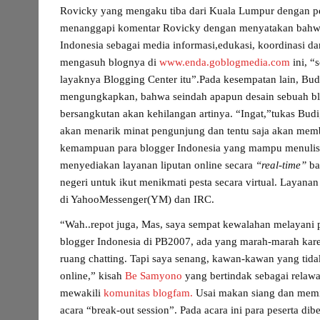
Rovicky yang mengaku tiba dari Kuala Lumpur dengan pe
menanggapi komentar Rovicky dengan menyatakan bahwa,
Indonesia sebagai media informasi,edukasi, koordinasi d
mengasuh blognya di
www.enda.goblogmedia.com
ini, “
layaknya Blogging Center itu”.
Pada kesempatan lain, Bud
mengungkapkan, bahwa seindah apapun desain sebuah blo
bersangkutan akan kehilangan artinya. “Ingat,”tukas Bud
akan menarik minat pengunjung dan tentu saja akan mem
kemampuan para blogger Indonesia yang mampu menulis 
menyediakan layanan liputan online secara
“real-time”
ba
negeri untuk ikut menikmati pesta secara virtual. Layanan
di YahooMessenger(YM) dan IRC.
“Wah..repot juga, Mas, saya sempat kewalahan melayani p
blogger Indonesia di PB2007, ada yang marah-marah kare
ruang chatting. Tapi saya senang, kawan-kawan yang tida
online,” kisah
Be Samyono
yang bertindak sebagai rela
mewakili
komunitas blogfam.
Usai makan siang dan memil
acara “break-out session”. Pada acara ini para peserta d