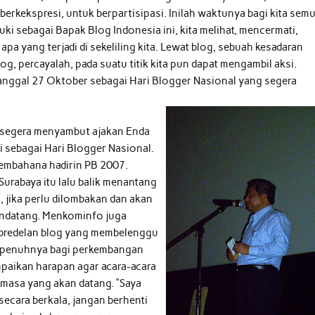
berkekspresi, untuk berpartisipasi. Inilah waktunya bagi kita sem
uki sebagai Bapak Blog Indonesia ini, kita melihat, mencermati,
apa yang terjadi di sekeliling kita. Lewat blog, sebuah kesadaran
og, percayalah, pada suatu titik kita pun dapat mengambil aksi.
anggal 27 Oktober sebagai Hari Blogger Nasional yang segera
 segera menyambut ajakan Enda
 sebagai Hari Blogger Nasional.
embahana hadirin PB 2007.
urabaya itu lalu balik menantang
 jika perlu dilombakan dan akan
endatang. Menkominfo juga
bredelan blog yang membelenggu
sepenuhnya bagi perkembangan
paikan harapan agar acara-acara
a-masa yang akan datang. “Saya
 secara berkala, jangan berhenti