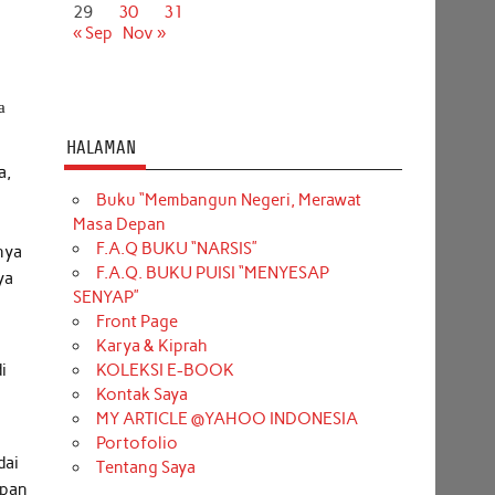
29
30
31
« Sep
Nov »
g
a
HALAMAN
a,
Buku “Membangun Negeri, Merawat
Masa Depan
F.A.Q BUKU “NARSIS”
nya
F.A.Q. BUKU PUISI “MENYESAP
ya
SENYAP”
g
Front Page
Karya & Kiprah
KOLEKSI E-BOOK
i
Kontak Saya
MY ARTICLE @YAHOO INDONESIA
Portofolio
dai
Tentang Saya
upan