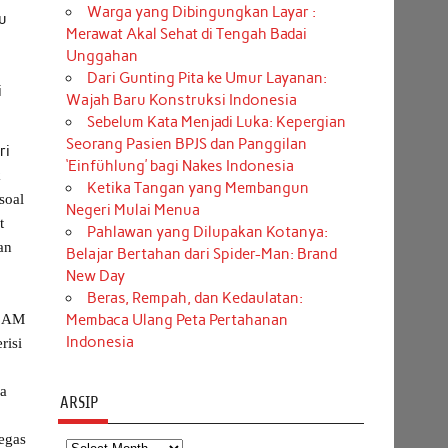
Warga yang Dibingungkan Layar :
ru
Merawat Akal Sehat di Tengah Badai
Unggahan
Dari Gunting Pita ke Umur Layanan:
i
Wajah Baru Konstruksi Indonesia
Sebelum Kata Menjadi Luka: Kepergian
Seorang Pasien BPJS dan Panggilan
ri
‘Einfühlung’ bagi Nakes Indonesia
k
Ketika Tangan yang Membangun
soal
Negeri Mulai Menua
t
Pahlawan yang Dilupakan Kotanya:
an
Belajar Bertahan dari Spider-Man: Brand
New Day
Beras, Rempah, dan Kedaulatan:
s AM
Membaca Ulang Peta Pertahanan
Indonesia
risi
ia
ARSIP
tegas
Arsip