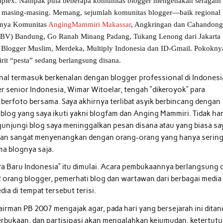
Megaplex. Nampak pula beberapa komunitas blogger mengenakan seragam
a masing-masing. Memang, sejumlah komunitas blogger—baik regional
alnya Komunitas
AngingMammiri Makassar
, Angkringan dan Cahandon
BBV) Bandung, Go Ranah Minang Padang, Tukang Lenong dari Jakarta
s Blogger Muslim, Merdeka, Multiply Indonesia dan ID-Gmail. Pokokny
rit “pesta” sedang berlangsung disana.
al termasuk berkenalan dengan blogger professional di Indonesi
ger senior Indonesia, Wimar Witoelar, tengah “dikeroyok” para
berfoto bersama. Saya akhirnya terlibat asyik berbincang dengan
log yang saya ikuti yakni blogfam dan Anging Mammiri. Tidak ha
unjungi blog saya meninggalkan pesan disana atau yang biasa sa
muan sangat menyenangkan dengan orang-orang yang hanya serin
ama blognya saja.
a Baru Indonesia” itu dimulai. Acara pembukaannya berlangsung d
2 orang blogger, pemerhati blog dan wartawan dari berbagai media
ia di tempat tersebut terisi.
rman PB 2007 mengajak agar, pada hari yang bersejarah ini ditan
erbukaan, dan partisipasi akan mengalahkan kejumudan, ketertut