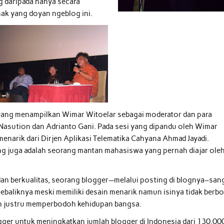
g daripada hanya secara
ak yang doyan ngeblog ini.
 yang menampilkan Wimar Witoelar sebagai moderator dan para
 Nasution dan Adrianto Gani. Pada sesi yang dipandu oleh Wimar
enarik dari Dirjen Aplikasi Telematika Cahyana Ahmad Jayadi.
ang juga adalah seorang mantan mahasiswa yang pernah diajar ole
an berkualitas, seorang blogger—melalui posting di blognya–san
baliknya meski memiliki desain menarik namun isinya tidak berbo
h justru memperbodoh kehidupan bangsa.
gger untuk meningkatkan jumlah blogger di Indonesia dari 130,00