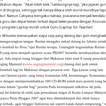
ditahun depan. “Akan lebih baik,”sambungnya lagi, “jika jajaran gu
 di blognya, sehingga tak hanya dibaca oleh murid-muridnya tapi
sebut. Namun Cahyana mengakui bahwa, prasarana menjadi kendala
ara guru dan departemen terkait dapat bekerjasama dengan Asosias
 program Laptop murah untuk Guru (
Laptop for Teacher
).
ar Witoelar menanyakan siapa saja yang datang dari jauh menghadi
mengacungkan tangan. Ruslan mengaku nekad datang ke Jakarta untu
et kembali ke Poso,”ujar Ruslan tersipu. Untunglah kegundahan Ruslan 
 GSM yang turut menjadi sponsor acara PB2007 bersedia membayarkan tike
a. Ada empat orang blogger dari Makassar (dari total 8 orang perwakil
Anging Mammiri (
www.angingmammiri.org
) datang dari jauh untuk
an kembali lagi ke Makassar dengan pesawat sore. Tiga kawan yang lain
Irayani Queencyputri, sang ketua komunitas AM, bersemangat. Komunita
butor dengan mempersembahkan 500 CD-ROM untuk para peserta yang be
rsama dalam “goodie bag” peserta.Pada kesempatan talkshow itu pula,
at ini bekerja di salah satu perusahaan migas di Kuala Lumpur Malays
 pasca Pesta Blogger 2007 agar bisa ditindaklanjuti dan tidak hanya
gi terbaik, agar blogger Indonesia tak seperti katak dalam tempurung,” 