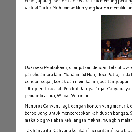
disini, apalagi pertemuan secara fisik memang pentin
virtual,”tutur Muhammad Nuh yang konon memiliki an
Usai sesi Pembukaan, dilanjutkan dengan Talk Show
panelis antara lain, Muhammad Nuh, Budi Putra, Enda
dengan segar, kocak dan memikat ini, ada tanggapan m
“Blogger itu adalah Perekat Bangsa,” ujar Cahyana y
pemandu acara, Wimar Witoelar.
Menurut Cahyana lagi, dengan konten yang menarik d
berpeluang untuk mencerdaskan kehidupan bangsa. Se
maka blognya akan kehilangan makna, mungkin mala
Tak hanya itu, Cahyana kembali “menantang” para blo