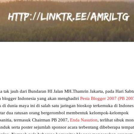
ia tak jauh dari Bundaran HI Jalan MH.Thamrin Jakarta, pada Hari Sabt
a blogger Indonesia yang akan menghadiri
Pesta Blogger 2007 (PB 200
is di dunia maya ini di salah satu jaringan bioskop terkemuka di Indones
sekitar dua ratusan orang bergerombol membentuk kelompok-kelompok
 panitia, termasuk Chairman PB 2007,
Enda Nasution
, terlihat sibuk mon
nduk serta poster sejumlah sponsor acara terbentang dibeberapa tempa