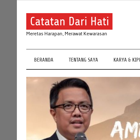
Skip
to
content
Catatan Dari Hati
Meretas Harapan, Merawat Kewarasan
BERANDA
TENTANG SAYA
KARYA & KI