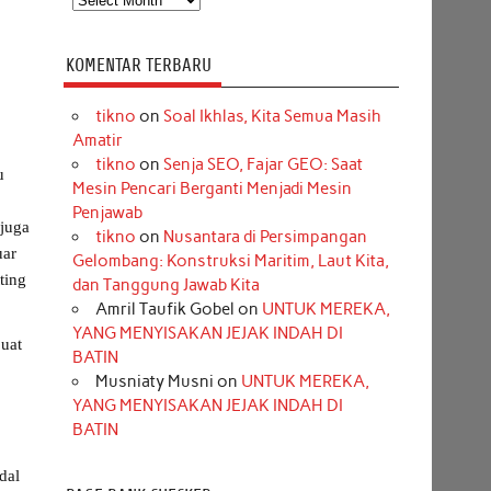
KOMENTAR TERBARU
tikno
on
Soal Ikhlas, Kita Semua Masih
Amatir
tikno
on
Senja SEO, Fajar GEO: Saat
u
Mesin Pencari Berganti Menjadi Mesin
Penjawab
 juga
tikno
on
Nusantara di Persimpangan
uar
Gelombang: Konstruksi Maritim, Laut Kita,
ting
dan Tanggung Jawab Kita
Amril Taufik Gobel
on
UNTUK MEREKA,
YANG MENYISAKAN JEJAK INDAH DI
buat
BATIN
Musniaty Musni
on
UNTUK MEREKA,
YANG MENYISAKAN JEJAK INDAH DI
BATIN
dal