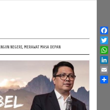
Face
NGUN NEGERI, MERAWAT MASA DEPAN
Twitt
What
Linke
Email
Share