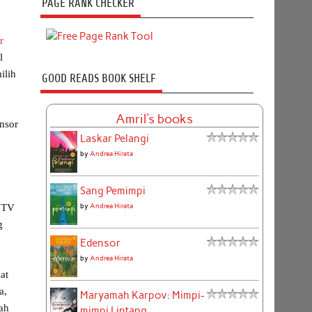
PAGE RANK CHECKER
r
l
ilih
GOOD READS BOOK SHELF
n
Amril's books
nsor
Laskar Pelangi
by
Andrea Hirata
Sang Pemimpi
by
Andrea Hirata
n TV
g
Edensor
by
Andrea Hirata
at
a,
Maryamah Karpov: Mimpi-
ah
mimpi Lintang