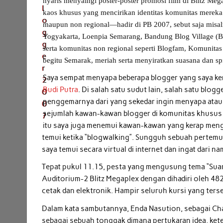
nyaris menyaingi poster-poster promosi film di Blitz 
kaos khusus yang mencirikan identitas komunitas merek
maupun non regional—hadir di PB 2007, sebut saja mis
Yogyakarta, Loenpia Semarang, Bandung Blog Village (
serta komunitas non regional seperti Blogfam, Komunita
begitu Semarak, meriah serta menyiratkan suasana dan spi
Saya sempat menyapa beberapa blogger yang saya ken
Budi Putra
. Di salah satu sudut lain, salah satu blog
penggemarnya dari yang sekedar ingin menyapa atau 
sejumlah kawan-kawan blogger di komunitas khusus b
itu saya juga menemui kawan-kawan yang kerap meng
temui ketika “blogwalking”. Sungguh sebuah perte
saya temui secara virtual di internet dan ingat dari n
Tepat pukul 11.15, pesta yang mengusung tema “Suar
Auditorium-2 Blitz Megaplex dengan dihadiri oleh 48
cetak dan elektronik. Hampir seluruh kursi yang tersed
Dalam kata sambutannya, Enda Nasution, sebagai Chai
sebagai sebuah tonggak dimana pertukaran idea, ket