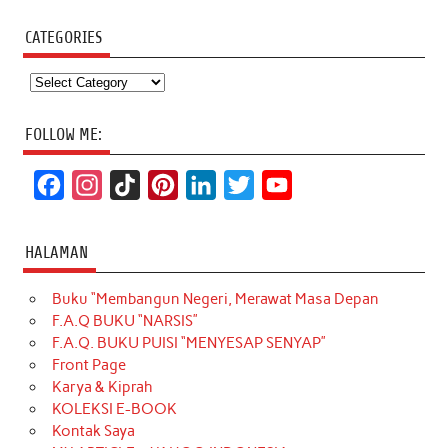
CATEGORIES
Categories
FOLLOW ME:
F
I
T
P
L
T
Y
a
n
i
i
i
w
o
c
s
k
n
n
i
u
HALAMAN
e
t
T
t
k
t
T
Buku “Membangun Negeri, Merawat Masa Depan
b
a
o
e
e
t
u
F.A.Q BUKU “NARSIS”
o
g
k
r
d
e
b
F.A.Q. BUKU PUISI “MENYESAP SENYAP”
o
r
e
I
r
e
Front Page
Karya & Kiprah
k
a
s
n
KOLEKSI E-BOOK
m
t
Kontak Saya