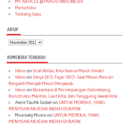
MY ARTICLE @YAHOO INDONESIA
Portofolio
Tentang Saya
ARSIP
Arsip
KOMENTAR TERBARU
tikno
on
Soal Ikhlas, Kita Semua Masih Amatir
tikno
on
Senja SEO, Fajar GEO: Saat Mesin Pencari
Berganti Menjadi Mesin Penjawab
tikno
on
Nusantara di Persimpangan Gelombang:
Konstruksi Maritim, Laut Kita, dan Tanggung Jawab Kita
Amril Taufik Gobel
on
UNTUK MEREKA, YANG
MENYISAKAN JEJAK INDAH DI BATIN
Musniaty Musni
on
UNTUK MEREKA, YANG
MENYISAKAN JEJAK INDAH DI BATIN