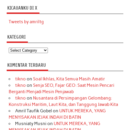
KICAUANKU DI X
Tweets by amriltg
KATEGORI
Kategori
KOMENTAR TERBARU
tikno
on
Soal Ikhlas, Kita Semua Masih Amatir
tikno
on
Senja SEO, Fajar GEO: Saat Mesin Pencari
Berganti Menjadi Mesin Penjawab
tikno
on
Nusantara di Persimpangan Gelombang:
Konstruksi Maritim, Laut Kita, dan Tanggung Jawab Kita
Amril Taufik Gobel
on
UNTUK MEREKA, YANG
MENYISAKAN JEJAK INDAH DI BATIN
Musniaty Musni
on
UNTUK MEREKA, YANG
MENYISAKAN JEJAK INDAH DI BATIN