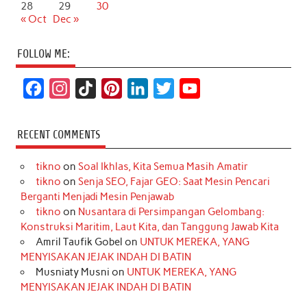
28
29
30
« Oct
Dec »
FOLLOW ME:
F
I
T
P
L
T
Y
a
n
i
i
i
w
o
c
s
k
n
n
i
u
RECENT COMMENTS
e
t
T
t
k
t
T
tikno
on
Soal Ikhlas, Kita Semua Masih Amatir
b
a
o
e
e
t
u
tikno
on
Senja SEO, Fajar GEO: Saat Mesin Pencari
o
g
k
r
d
e
b
Berganti Menjadi Mesin Penjawab
o
r
e
I
r
e
tikno
on
Nusantara di Persimpangan Gelombang:
Konstruksi Maritim, Laut Kita, dan Tanggung Jawab Kita
k
a
s
n
Amril Taufik Gobel
on
UNTUK MEREKA, YANG
m
t
MENYISAKAN JEJAK INDAH DI BATIN
Musniaty Musni
on
UNTUK MEREKA, YANG
MENYISAKAN JEJAK INDAH DI BATIN