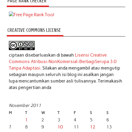
PAGE RANK CHECKER
CREATIVE COMMONS LICENSE
ciptaan disebarluaskan di bawah
Lisensi Creative
Commons Atribusi-NonKomersial-BerbagiSerupa 3.0
Tanpa Adaptasi
. Silakan anda mengambil atau mengutip
sebagian maupun seluruh isi blog ini asalkan jangan
lupa mencantumkan sumber asli tulisannya. Terimakasih
atas pengertian anda
November 2011
M
T
W
T
F
S
S
1
2
3
4
5
6
7
8
9
10
11
12
13