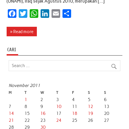
(UNAMI), Iraq sejak Agustus 2010, merupakan […]
F
T
W
L
E
S
a
w
h
i
m
h
c
i
a
n
a
a
» Read more
e
t
t
k
i
r
b
t
s
e
l
e
CARI
o
e
A
d
o
r
p
I
k
p
n
November 2011
M
T
W
T
F
S
S
1
2
3
4
5
6
7
8
9
10
11
12
13
14
15
16
17
18
19
20
21
22
23
24
25
26
27
28
29
30