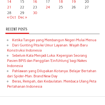
14
15
16
17
18
19
20
21
22
23
24
25
26
27
28
29
30
« Oct
Dec »
RECENT POSTS
Ketika Tangan yang Membangun Negeri Mulai Menua
Dari Gunting Pita ke Umur Layanan: Wajah Baru
Konstruksi Indonesia
Sebelum Kata Menjadi Luka: Kepergian Seorang
Pasien BPJS dan Panggilan ‘Einfühlung’ bagi Nakes
Indonesia
Pahlawan yang Dilupakan Kotanya: Belajar Bertahan
dari Spider-Man: Brand New Day
Beras, Rempah, dan Kedaulatan: Membaca Ulang Peta
Pertahanan Indonesia