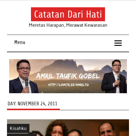
Skip
to
content
Catatan Dari Hati
Meretas Harapan, Merawat Kewarasan
Menu
DAY:
NOVEMBER 24, 2011
Kisahku