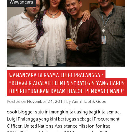
Wawancara
WAWANCARA BERSAMA LUIGI PRALANGGA :
“BLOGGER ADALAH ELEMEN STRATEGIS YANG HARUS
DIPERHITUNGKAN DALAM DIALOG PEMBANGUNAN !”
Posted on
November 24, 2011
by
Amril Taufik Gobel
osok blogger satu ini mungkin tak asing bagi kita semua.
Luigi Pralangga yang kini bertugas sebagai Procurement
Officer, United Nations Assistance Mission for Iraq