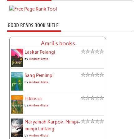
GOOD READS BOOK SHELF
Amril's books
Laskar Pelangi
by
Andrea Hirata
Sang Pemimpi
by
Andrea Hirata
Edensor
by
Andrea Hirata
Maryamah Karpov: Mimpi-
mimpi Lintang
by
Andrea Hirata