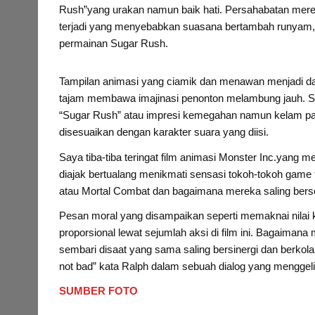
Rush”yang urakan namun baik hati. Persahabatan mer
terjadi yang menyebabkan suasana bertambah runyam, d
permainan Sugar Rush.
Tampilan animasi yang ciamik dan menawan menjadi daya 
tajam membawa imajinasi penonton melambung jauh. Sa
“Sugar Rush” atau impresi kemegahan namun kelam pad
disesuaikan dengan karakter suara yang diisi.
Saya tiba-tiba teringat film animasi Monster Inc.yang men
diajak bertualang menikmati sensasi tokoh-tokoh game 
atau Mortal Combat dan bagaimana mereka saling bersos
Pesan moral yang disampaikan seperti memaknai nilai
proporsional lewat sejumlah aksi di film ini. Bagaima
sembari disaat yang sama saling bersinergi dan berkolabo
not bad” kata Ralph dalam sebuah dialog yang menggelit
SUMBER FOTO