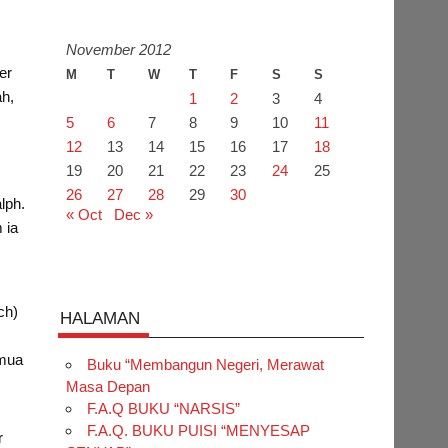
November 2012
er
M
T
W
T
F
S
S
ah,
1
2
3
4
5
6
7
8
9
10
11
12
13
14
15
16
17
18
19
20
21
22
23
24
25
26
27
28
29
30
lph.
« Oct
Dec »
 ia
ch)
HALAMAN
emua
Buku “Membangun Negeri, Merawat
Masa Depan
F.A.Q BUKU “NARSIS”
F.A.Q. BUKU PUISI “MENYESAP
r