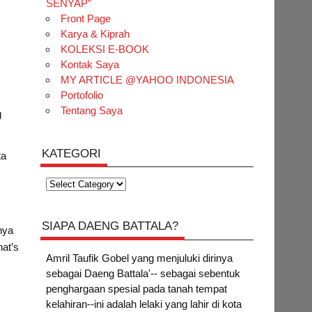
SENYAP”
Front Page
Karya & Kiprah
KOLEKSI E-BOOK
Kontak Saya
MY ARTICLE @YAHOO INDONESIA
Portofolio
Tentang Saya
g
KATEGORI
ta
c
Kategori
SIAPA DAENG BATTALA?
nya
hat’s
Amril Taufik Gobel
yang menjuluki dirinya
sebagai Daeng Battala'-- sebagai sebentuk
penghargaan spesial pada tanah tempat
kelahiran--ini adalah lelaki yang lahir di kota