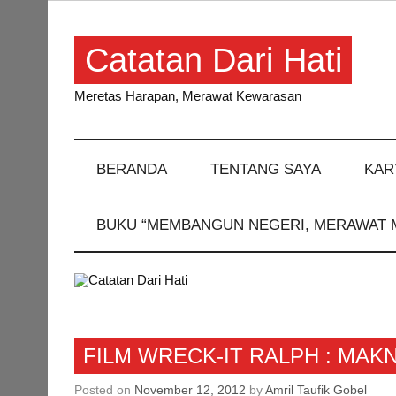
Skip
to
content
Catatan Dari Hati
Meretas Harapan, Merawat Kewarasan
BERANDA
TENTANG SAYA
KAR
BUKU “MEMBANGUN NEGERI, MERAWAT 
Rekomendasi
FILM WRECK-IT RALPH : MA
Resensi
Posted on
November 12, 2012
by
Amril Taufik Gobel