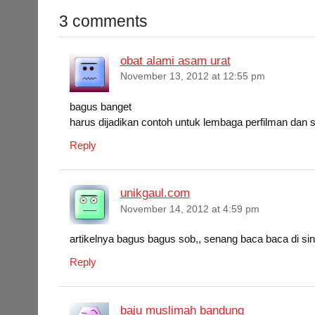
3 comments
e
t
t
k
i
r
b
t
s
e
l
e
obat alami asam urat
o
e
A
d
November 13, 2012 at 12:55 pm
o
r
p
I
k
p
n
bagus banget
harus dijadikan contoh untuk lembaga perfilman dan 
Reply
unikgaul.com
November 14, 2012 at 4:59 pm
artikelnya bagus bagus sob,, senang baca baca di sin
Reply
baju muslimah bandung