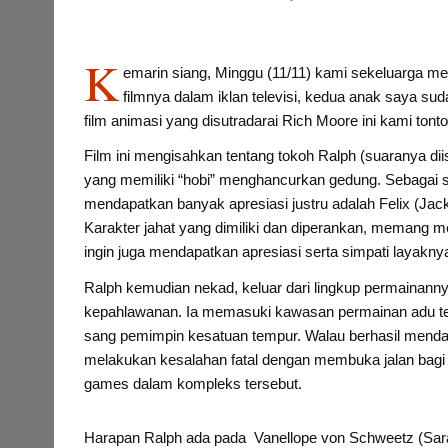
K
emarin siang, Minggu (11/11) kami sekeluarga meno
filmnya dalam iklan televisi, kedua anak saya s
film animasi yang disutradarai Rich Moore ini kami tont
Film ini mengisahkan tentang tokoh Ralph (suaranya diis
yang memiliki “hobi” menghancurkan gedung. Sebagai 
mendapatkan banyak apresiasi justru adalah Felix (Jac
Karakter jahat yang dimiliki dan diperankan, memang m
ingin juga mendapatkan apresiasi serta simpati layaknya
Ralph kemudian nekad, keluar dari lingkup permainann
kepahlawanan. Ia memasuki kawasan permainan adu 
sang pemimpin kesatuan tempur. Walau berhasil mendap
melakukan kesalahan fatal dengan membuka jalan bag
games dalam kompleks tersebut.
Harapan Ralph ada pada Vanellope von Schweetz (Sarah