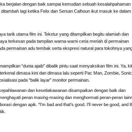
eka berjalan dengan baik sampai kemudian sebuah kesalahpahaman
itambah lagi ketika Felix dan Sersan Calhoun ikut masuk ke dalam
tarik utama film ini. Tekstur yang ditampilkan begitu alamiah dan
ya terkesan pada tampilan warna-warni ceria meriah di permainan
a permainan adu tembak serta ekspresi natural para tokohnya yan
ampilkan “dunia ajaib” dibalik pintu saat menyaksikan film ini. Ya, ki
terkenal dimasa kini dan dimasa lalu seperti Pac Man, Zombie, Soni
ialisasi pada “balik layar” monitor permainan.
 kepahlawanan dan kesetiakawanan disampaikan dengan baik dan
na menghayati peran masing-masing dan menghormati peran-peran lain
rasi dengan apik. “I’m bad and that’s good. I’ll never be good, and t
ik.