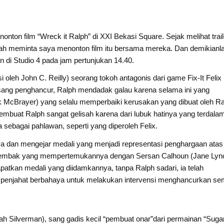
nton film “Wreck it Ralph” di XXI Bekasi Square. Sejak melihat trail
udah meminta saya menonton film itu bersama mereka. Dan demikianl
on di Studio 4 pada jam pertunjukan 14.40.
i oleh John C. Reilly) seorang tokoh antagonis dari game Fix-It Felix
sang penghancur, Ralph mendadak galau karena selama ini yang
k McBrayer) yang selalu memperbaiki kerusakan yang dibuat oleh Ra
embuat Ralph sangat gelisah karena dari lubuk hatinya yang terdalam
 sebagai pahlawan, seperti yang diperoleh Felix.
ya dan mengejar medali yang menjadi representasi penghargaan atas
tembak yang mempertemukannya dengan Sersan Calhoun (Jane Lyn
atkan medali yang diidamkannya, tanpa Ralph sadari, ia telah
i penjahat berbahaya untuk melakukan intervensi menghancurkan s
 Silverman), sang gadis kecil “pembuat onar”dari permainan “Suga