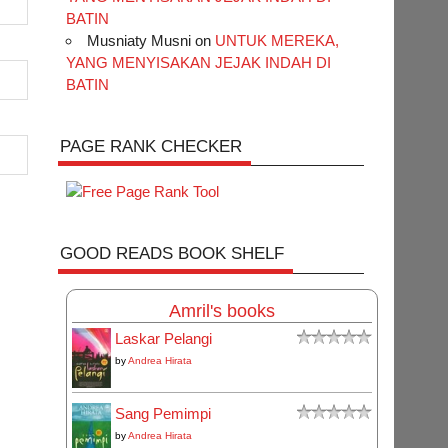
BATIN
Musniaty Musni
on
UNTUK MEREKA,
YANG MENYISAKAN JEJAK INDAH DI
BATIN
PAGE RANK CHECKER
GOOD READS BOOK SHELF
Amril's books
Laskar Pelangi
by
Andrea Hirata
Sang Pemimpi
by
Andrea Hirata