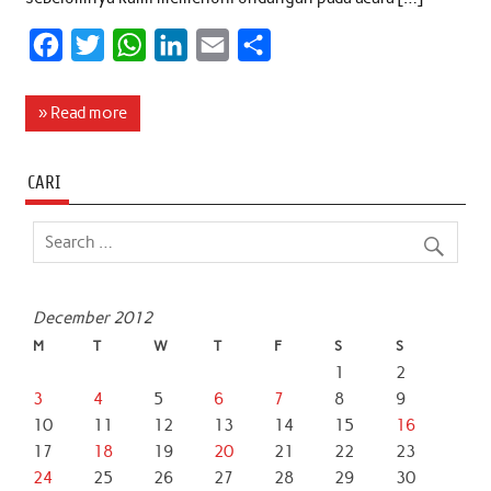
F
T
W
L
E
S
a
w
h
i
m
h
c
i
a
n
a
a
» Read more
e
t
t
k
i
r
b
t
s
e
l
e
CARI
o
e
A
d
o
r
p
I
k
p
n
December 2012
M
T
W
T
F
S
S
1
2
3
4
5
6
7
8
9
10
11
12
13
14
15
16
17
18
19
20
21
22
23
24
25
26
27
28
29
30