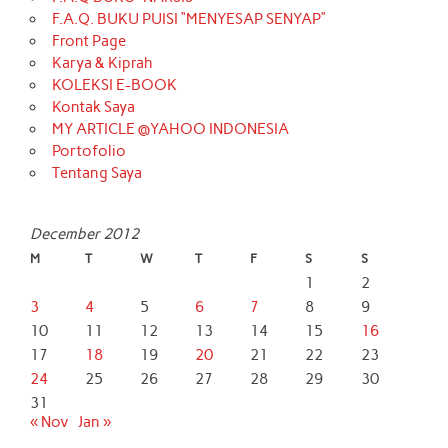
F.A.Q. BUKU PUISI “MENYESAP SENYAP”
Front Page
Karya & Kiprah
KOLEKSI E-BOOK
Kontak Saya
MY ARTICLE @YAHOO INDONESIA
Portofolio
Tentang Saya
December 2012
M
T
W
T
F
S
S
1
2
3
4
5
6
7
8
9
10
11
12
13
14
15
16
17
18
19
20
21
22
23
24
25
26
27
28
29
30
31
« Nov
Jan »