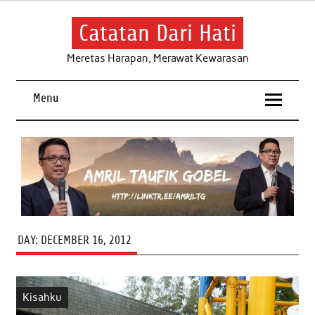
Skip
to
content
Catatan Dari Hati
Meretas Harapan, Merawat Kewarasan
Menu
DAY:
DECEMBER 16, 2012
Kisahku