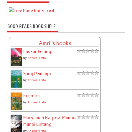
GOOD READS BOOK SHELF
Amril's books
Laskar Pelangi
by
Andrea Hirata
Sang Pemimpi
by
Andrea Hirata
Edensor
by
Andrea Hirata
Maryamah Karpov: Mimpi-
mimpi Lintang
by
Andrea Hirata