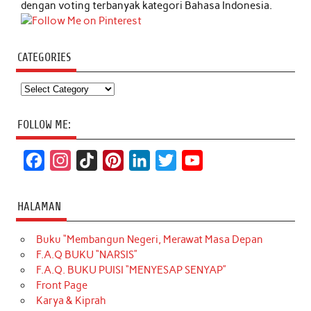
dengan voting terbanyak kategori Bahasa Indonesia.
CATEGORIES
Categories
FOLLOW ME:
F
I
T
P
L
T
Y
a
n
i
i
i
w
o
c
s
k
n
n
i
u
HALAMAN
e
t
T
t
k
t
T
Buku “Membangun Negeri, Merawat Masa Depan
b
a
o
e
e
t
u
F.A.Q BUKU “NARSIS”
o
g
k
r
d
e
b
F.A.Q. BUKU PUISI “MENYESAP SENYAP”
o
r
e
I
r
e
Front Page
Karya & Kiprah
k
a
s
n