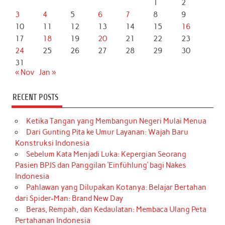
1
2
3
4
5
6
7
8
9
10
11
12
13
14
15
16
17
18
19
20
21
22
23
24
25
26
27
28
29
30
31
« Nov
Jan »
RECENT POSTS
Ketika Tangan yang Membangun Negeri Mulai Menua
Dari Gunting Pita ke Umur Layanan: Wajah Baru
Konstruksi Indonesia
Sebelum Kata Menjadi Luka: Kepergian Seorang
Pasien BPJS dan Panggilan ‘Einfühlung’ bagi Nakes
Indonesia
Pahlawan yang Dilupakan Kotanya: Belajar Bertahan
dari Spider-Man: Brand New Day
Beras, Rempah, dan Kedaulatan: Membaca Ulang Peta
Pertahanan Indonesia