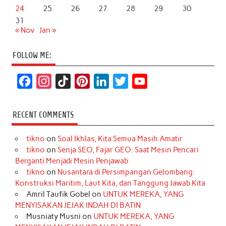
24
25
26
27
28
29
30
31
« Nov
Jan »
FOLLOW ME:
F
I
T
P
L
T
Y
a
n
i
i
i
w
o
c
s
k
n
n
i
u
RECENT COMMENTS
e
t
T
t
k
t
T
tikno
on
Soal Ikhlas, Kita Semua Masih Amatir
b
a
o
e
e
t
u
tikno
on
Senja SEO, Fajar GEO: Saat Mesin Pencari
o
g
k
r
d
e
b
Berganti Menjadi Mesin Penjawab
o
r
e
I
r
e
tikno
on
Nusantara di Persimpangan Gelombang:
Konstruksi Maritim, Laut Kita, dan Tanggung Jawab Kita
k
a
s
n
Amril Taufik Gobel
on
UNTUK MEREKA, YANG
m
t
MENYISAKAN JEJAK INDAH DI BATIN
Musniaty Musni
on
UNTUK MEREKA, YANG