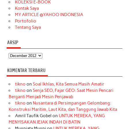
KOLEKSI E-BOOK
m
t
Kontak Saya
MY ARTICLE @YAHOO INDONESIA
Portofolio
Tentang Saya
ARSIP
Arsip
KOMENTAR TERBARU
tikno
on
Soal Ikhlas, Kita Semua Masih Amatir
tikno
on
Senja SEO, Fajar GEO: Saat Mesin Pencari
Berganti Menjadi Mesin Penjawab
tikno
on
Nusantara di Persimpangan Gelombang:
Konstruksi Maritim, Laut Kita, dan Tanggung Jawab Kita
Amril Taufik Gobel
on
UNTUK MEREKA, YANG
MENYISAKAN JEJAK INDAH DI BATIN
Musniaty Musni
on
UNTUK MEREKA, YANG