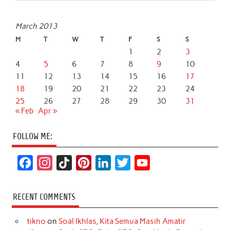
March 2013
M
T
W
T
F
S
S
1
2
3
4
5
6
7
8
9
10
11
12
13
14
15
16
17
18
19
20
21
22
23
24
25
26
27
28
29
30
31
« Feb
Apr »
FOLLOW ME:
F
I
T
P
L
T
Y
a
n
i
i
i
w
o
c
s
k
n
n
i
u
RECENT COMMENTS
e
t
T
t
k
t
T
tikno
on
Soal Ikhlas, Kita Semua Masih Amatir
b
a
o
e
e
t
u