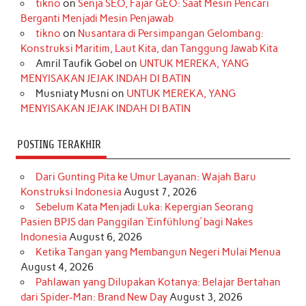
tikno
on
Senja SEO, Fajar GEO: Saat Mesin Pencari
o
g
k
r
d
e
b
Berganti Menjadi Mesin Penjawab
o
r
e
I
r
e
tikno
on
Nusantara di Persimpangan Gelombang:
Konstruksi Maritim, Laut Kita, dan Tanggung Jawab Kita
k
a
s
n
Amril Taufik Gobel
on
UNTUK MEREKA, YANG
m
t
MENYISAKAN JEJAK INDAH DI BATIN
Musniaty Musni
on
UNTUK MEREKA, YANG
MENYISAKAN JEJAK INDAH DI BATIN
POSTING TERAKHIR
Dari Gunting Pita ke Umur Layanan: Wajah Baru
Konstruksi Indonesia
August 7, 2026
Sebelum Kata Menjadi Luka: Kepergian Seorang
Pasien BPJS dan Panggilan ‘Einfühlung’ bagi Nakes
Indonesia
August 6, 2026
Ketika Tangan yang Membangun Negeri Mulai Menua
August 4, 2026
Pahlawan yang Dilupakan Kotanya: Belajar Bertahan
dari Spider-Man: Brand New Day
August 3, 2026