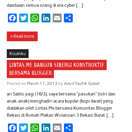
dambaan semua orang di era cyber […]
F
T
W
L
E
S
a
w
h
i
m
h
c
i
a
n
a
a
» Read more
e
t
t
k
i
r
b
t
s
e
l
e
Kisahku
o
e
A
d
LINTAS.ME BANGUN SINERGI KONSTRUKTIF
o
r
p
I
BERSAMA BLOGGER
k
p
n
Posted on
March 17, 2013
by
Amril Taufik Gobel
ari Sabtu pagi (16/3), saya bersama “pasukan” (istri dan
anak-anak) menghadiri acara kopdar (kopi darat) yang
diadakan oleh Lintas.Me bersama Komunitas Blogger
Bekasi di Rumah Makan Wulansari 3 Bekasi Barat. […]
F
T
W
L
E
S