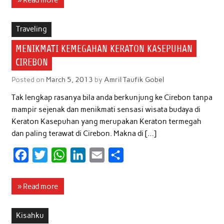
e
t
t
k
i
r
b
t
s
e
l
e
Traveling
o
e
A
d
MENIKMATI KEMEGAHAN KERATON KASEPUHAN
o
r
p
I
CIREBON
k
p
n
Posted on
March 5, 2013
by
Amril Taufik Gobel
Tak lengkap rasanya bila anda berkunjung ke Cirebon tanpa
mampir sejenak dan menikmati sensasi wisata budaya di
Keraton Kasepuhan yang merupakan Keraton termegah
dan paling terawat di Cirebon. Makna di […]
F
T
W
L
E
S
a
w
h
i
m
h
c
i
a
n
a
a
» Read more
e
t
t
k
i
r
b
t
s
e
l
e
Kisahku