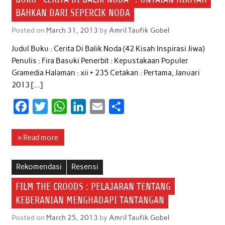
BAHKAN DARI SEPERCIK NODA
Posted on
March 31, 2013
by
Amril Taufik Gobel
Judul Buku : Cerita Di Balik Noda (42 Kisah Inspirasi Jiwa)
Penulis : Fira Basuki Penerbit : Kepustakaan Populer
Gramedia Halaman : xii + 235 Cetakan : Pertama, Januari
2013 […]
F
T
W
L
E
S
a
w
h
i
m
h
c
i
a
n
a
a
» Read more
e
t
t
k
i
r
b
t
s
e
l
e
Rekomendasi
Resensi
o
e
A
d
FILM THE CROODS : PELAJARAN TENTANG
o
r
p
I
KEBERANIAN MENGHADAPI TANTANGAN
k
p
n
Posted on
March 25, 2013
by
Amril Taufik Gobel