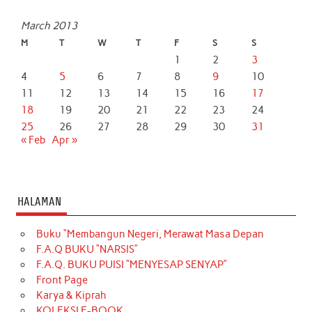
March 2013
M
T
W
T
F
S
S
1
2
3
4
5
6
7
8
9
10
11
12
13
14
15
16
17
18
19
20
21
22
23
24
25
26
27
28
29
30
31
« Feb
Apr »
HALAMAN
Buku “Membangun Negeri, Merawat Masa Depan
F.A.Q BUKU “NARSIS”
F.A.Q. BUKU PUISI “MENYESAP SENYAP”
Front Page
Karya & Kiprah
KOLEKSI E-BOOK