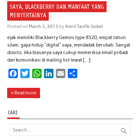
o
e
A
d
SAYA, BLACKBERRY DAN MANFAAT YANG
o
r
p
I
MENYERTAINYA
k
p
n
Posted on
March 3, 2013
by
Amril Taufik Gobel
ejak memiliki Blackberry Gemini type 8520, empat tahun
silam, gaya hidup “digital” saya, mendadak berubah. Sangat
drastis. Jika biasanya saya cukup memeriksa email pribadi
dan komunikasi di mailing list lewat […]
F
T
W
L
E
S
a
w
h
i
m
h
c
i
a
n
a
a
» Read more
e
t
t
k
i
r
b
t
s
e
l
e
CARI
o
e
A
d
o
r
p
I
k
p
n