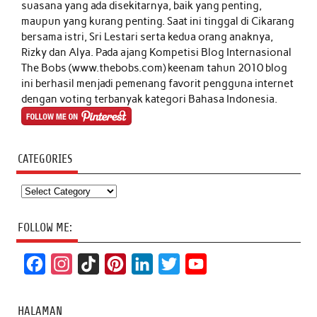
suasana yang ada disekitarnya, baik yang penting,
maupun yang kurang penting. Saat ini tinggal di Cikarang
bersama istri, Sri Lestari serta kedua orang anaknya,
Rizky dan Alya. Pada ajang Kompetisi Blog Internasional
The Bobs (www.thebobs.com) keenam tahun 2010 blog
ini berhasil menjadi pemenang favorit pengguna internet
dengan voting terbanyak kategori Bahasa Indonesia.
CATEGORIES
Categories
FOLLOW ME:
F
I
T
P
L
T
Y
a
n
i
i
i
w
o
c
s
k
n
n
i
u
HALAMAN