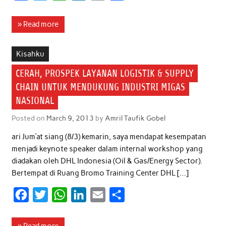
a
w
h
i
m
h
c
i
a
n
a
a
» Read more
e
t
t
k
i
r
b
t
s
e
l
e
Kisahku
o
e
A
d
CERAH, PROSPEK LAYANAN LOGISTIK & SUPPLY
o
r
p
I
CHAIN UNTUK MENDUKUNG INDUSTRI MIGAS
k
p
n
NASIONAL
Posted on
March 9, 2013
by
Amril Taufik Gobel
ari Jum’at siang (8/3) kemarin, saya mendapat kesempatan
menjadi keynote speaker dalam internal workshop yang
diadakan oleh DHL Indonesia (Oil & Gas/Energy Sector).
Bertempat di Ruang Bromo Training Center DHL […]
F
T
W
L
E
S
a
w
h
i
m
h
c
i
a
n
a
a
» Read more