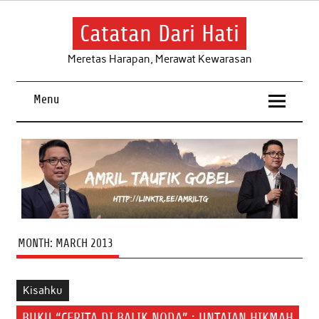
Skip
to
content
Catatan Dari Hati
Meretas Harapan, Merawat Kewarasan
Menu
MONTH:
MARCH 2013
Kisahku
BUKU “CERITA DI BALIK NODA” : UNTAIAN HIKMAH