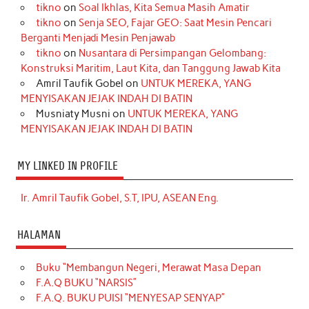
tikno
on
Soal Ikhlas, Kita Semua Masih Amatir
tikno
on
Senja SEO, Fajar GEO: Saat Mesin Pencari
Berganti Menjadi Mesin Penjawab
tikno
on
Nusantara di Persimpangan Gelombang:
Konstruksi Maritim, Laut Kita, dan Tanggung Jawab Kita
Amril Taufik Gobel
on
UNTUK MEREKA, YANG
MENYISAKAN JEJAK INDAH DI BATIN
Musniaty Musni
on
UNTUK MEREKA, YANG
MENYISAKAN JEJAK INDAH DI BATIN
MY LINKED IN PROFILE
Ir. Amril Taufik Gobel, S.T, IPU, ASEAN Eng.
HALAMAN
Buku “Membangun Negeri, Merawat Masa Depan
F.A.Q BUKU “NARSIS”
F.A.Q. BUKU PUISI “MENYESAP SENYAP”