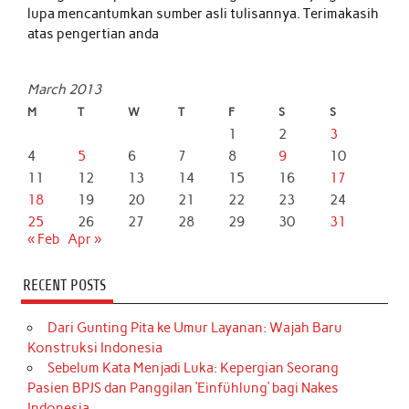
lupa mencantumkan sumber asli tulisannya. Terimakasih
atas pengertian anda
March 2013
M
T
W
T
F
S
S
1
2
3
4
5
6
7
8
9
10
11
12
13
14
15
16
17
18
19
20
21
22
23
24
25
26
27
28
29
30
31
« Feb
Apr »
RECENT POSTS
Dari Gunting Pita ke Umur Layanan: Wajah Baru
Konstruksi Indonesia
Sebelum Kata Menjadi Luka: Kepergian Seorang
Pasien BPJS dan Panggilan ‘Einfühlung’ bagi Nakes
Indonesia