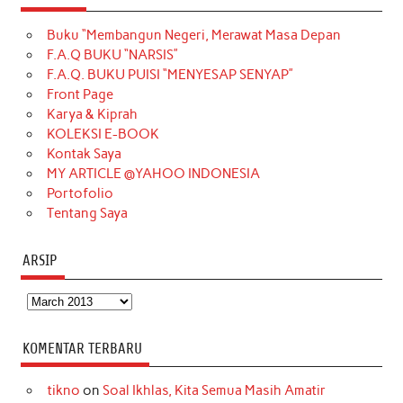
e
t
T
t
k
t
T
Buku “Membangun Negeri, Merawat Masa Depan
b
a
o
e
e
t
u
F.A.Q BUKU “NARSIS”
o
g
k
r
d
e
b
F.A.Q. BUKU PUISI “MENYESAP SENYAP”
o
r
e
I
r
e
Front Page
Karya & Kiprah
k
a
s
n
KOLEKSI E-BOOK
m
t
Kontak Saya
MY ARTICLE @YAHOO INDONESIA
Portofolio
Tentang Saya
ARSIP
Arsip
KOMENTAR TERBARU
tikno
on
Soal Ikhlas, Kita Semua Masih Amatir