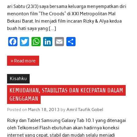
ari Sabtu (23/3) saya bersama keluarga menyempatkan diri
menonton film “The Croods” di XXI Metropolitan Mal
Bekasi Barat. Ini menjadi film incaran Rizky & Alya kedua
buah hati saya yang […]
F
T
W
L
E
S
a
w
h
i
m
h
c
i
a
n
a
a
» Read more
e
t
t
k
i
r
b
t
s
e
l
e
Kisahku
o
e
A
d
KEMUDAHAN, STABILITAS DAN KECEPATAN DALAM
o
r
p
I
GENGGAMAN
k
p
n
Posted on
March 18, 2013
by
Amril Taufik Gobel
Rizky dan Tablet Samsung Galaxy Tab 10.1 yang ditenagai
oleh Telkomsel Flash ebutuhan akan hadirnya koneksi
internet yang cepat, stabil dan mudah selalu menjadi