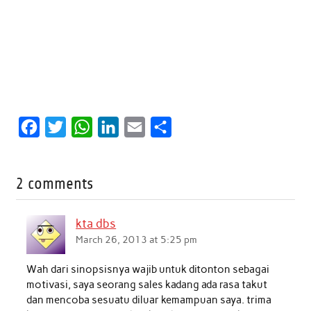
F
T
W
L
E
S
a
w
h
i
m
h
c
i
a
n
a
a
2 comments
e
t
t
k
i
r
b
t
s
e
l
e
kta dbs
o
e
A
d
March 26, 2013 at 5:25 pm
o
r
p
I
Wah dari sinopsisnya wajib untuk ditonton sebagai
k
p
n
motivasi, saya seorang sales kadang ada rasa takut
dan mencoba sesuatu diluar kemampuan saya. trima