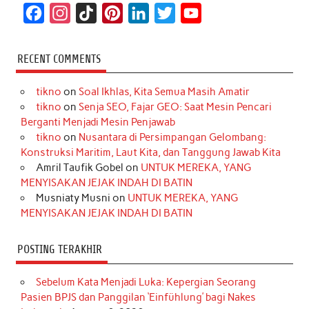
F
I
T
P
L
T
Y
a
n
i
i
i
w
o
c
s
k
n
n
i
u
RECENT COMMENTS
e
t
T
t
k
t
T
tikno
on
Soal Ikhlas, Kita Semua Masih Amatir
b
a
o
e
e
t
u
tikno
on
Senja SEO, Fajar GEO: Saat Mesin Pencari
o
g
k
r
d
e
b
Berganti Menjadi Mesin Penjawab
o
r
e
I
r
e
tikno
on
Nusantara di Persimpangan Gelombang:
Konstruksi Maritim, Laut Kita, dan Tanggung Jawab Kita
k
a
s
n
Amril Taufik Gobel
on
UNTUK MEREKA, YANG
m
t
MENYISAKAN JEJAK INDAH DI BATIN
Musniaty Musni
on
UNTUK MEREKA, YANG
MENYISAKAN JEJAK INDAH DI BATIN
POSTING TERAKHIR
Sebelum Kata Menjadi Luka: Kepergian Seorang
Pasien BPJS dan Panggilan ‘Einfühlung’ bagi Nakes