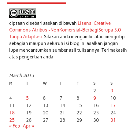
ciptaan disebarluaskan di bawah
Lisensi Creative
Commons Atribusi-NonKomersial-BerbagiSerupa 3.0
Tanpa Adaptasi
. Silakan anda mengambil atau mengutip
sebagian maupun seluruh isi blog ini asalkan jangan
lupa mencantumkan sumber asli tulisannya. Terimakasih
atas pengertian anda
March 2013
M
T
W
T
F
S
S
1
2
3
4
5
6
7
8
9
10
11
12
13
14
15
16
17
18
19
20
21
22
23
24
25
26
27
28
29
30
31
« Feb
Apr »