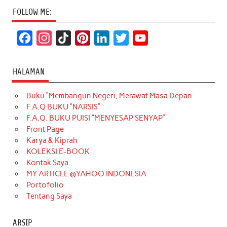
FOLLOW ME:
F
I
T
P
L
T
Y
a
n
i
i
i
w
o
c
s
k
n
n
i
u
HALAMAN
e
t
T
t
k
t
T
Buku “Membangun Negeri, Merawat Masa Depan
b
a
o
e
e
t
u
F.A.Q BUKU “NARSIS”
o
g
k
r
d
e
b
F.A.Q. BUKU PUISI “MENYESAP SENYAP”
o
r
e
I
r
e
Front Page
Karya & Kiprah
k
a
s
n
KOLEKSI E-BOOK
m
t
Kontak Saya
MY ARTICLE @YAHOO INDONESIA
Portofolio
Tentang Saya
ARSIP