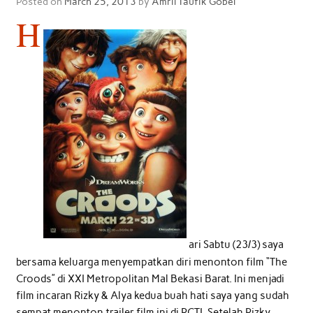
Posted on
March 25, 2013
by
Amril Taufik Gobel
H
ari Sabtu (23/3) saya
bersama keluarga menyempatkan diri menonton film “The
Croods” di XXI Metropolitan Mal Bekasi Barat. Ini menjadi
film incaran Rizky & Alya kedua buah hati saya yang sudah
sempat menonton trailer film ini di RCTI. Setelah Rizky