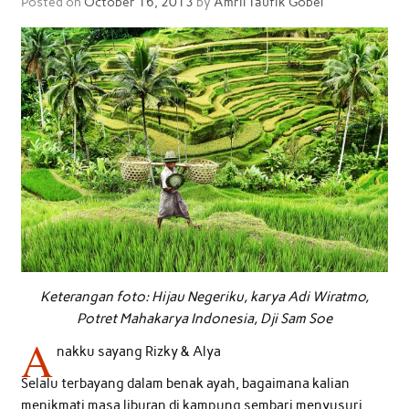
Posted on
October 16, 2013
by
Amril Taufik Gobel
Keterangan foto: Hijau Negeriku, karya Adi Wiratmo,
Potret Mahakarya Indonesia, Dji Sam Soe
A
nakku sayang Rizky & Alya
Selalu terbayang dalam benak ayah, bagaimana kalian
menikmati masa liburan di kampung sembari menyusuri