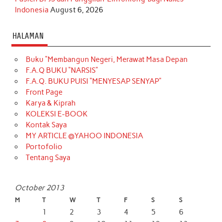
Indonesia
August 6, 2026
HALAMAN
Buku “Membangun Negeri, Merawat Masa Depan
F.A.Q BUKU “NARSIS”
F.A.Q. BUKU PUISI “MENYESAP SENYAP”
Front Page
Karya & Kiprah
KOLEKSI E-BOOK
Kontak Saya
MY ARTICLE @YAHOO INDONESIA
Portofolio
Tentang Saya
October 2013
M
T
W
T
F
S
S
1
2
3
4
5
6