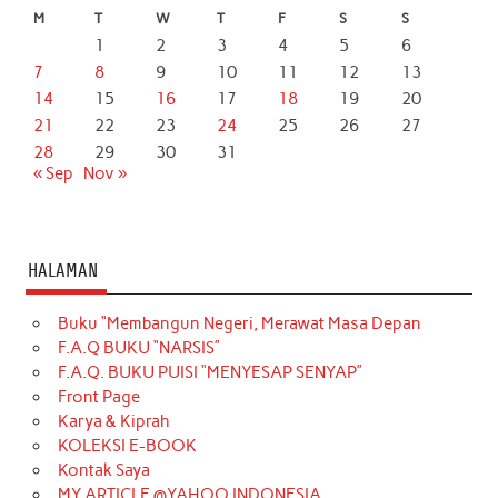
M
T
W
T
F
S
S
1
2
3
4
5
6
7
8
9
10
11
12
13
14
15
16
17
18
19
20
21
22
23
24
25
26
27
28
29
30
31
« Sep
Nov »
HALAMAN
Buku “Membangun Negeri, Merawat Masa Depan
F.A.Q BUKU “NARSIS”
F.A.Q. BUKU PUISI “MENYESAP SENYAP”
Front Page
Karya & Kiprah
KOLEKSI E-BOOK
Kontak Saya
MY ARTICLE @YAHOO INDONESIA