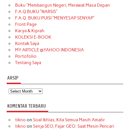
Buku “Membangun Negeri, Merawat Masa Depan
b
a
o
e
e
t
u
F.A.Q BUKU “NARSIS”
o
g
k
r
d
e
b
F.A.Q. BUKU PUISI “MENYESAP SENYAP”
o
r
e
I
r
e
Front Page
Karya & Kiprah
k
a
s
n
KOLEKSI E-BOOK
m
t
Kontak Saya
MY ARTICLE @YAHOO INDONESIA
Portofolio
Tentang Saya
ARSIP
Arsip
KOMENTAR TERBARU
tikno
on
Soal Ikhlas, Kita Semua Masih Amatir
tikno
on
Senja SEO, Fajar GEO: Saat Mesin Pencari