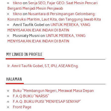
tikno
on
Senja SEO, Fajar GEO: Saat Mesin Pencari
Berganti Menjadi Mesin Penjawab
tikno
on
Nusantara di Persimpangan Gelombang:
Konstruksi Maritim, Laut Kita, dan Tanggung Jawab Kita
Amril Taufik Gobel
on
UNTUK MEREKA, YANG
MENYISAKAN JEJAK INDAH DI BATIN
Musniaty Musni
on
UNTUK MEREKA, YANG
MENYISAKAN JEJAK INDAH DI BATIN
MY LINKED IN PROFILE
Ir. Amril Taufik Gobel, S.T, IPU, ASEAN Eng.
HALAMAN
Buku “Membangun Negeri, Merawat Masa Depan
F.A.Q BUKU “NARSIS”
F.A.Q. BUKU PUISI “MENYESAP SENYAP”
Front Page