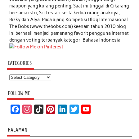
maupun yang kurang penting. Saat ini tinggal di Cikarang
bersama istri, Sri Lestari serta kedua orang anaknya,
Rizky dan Alya. Pada ajang Kompetisi Blog Internasional
The Bobs (www.thebobs.com) keenam tahun 2010 blog
ini berhasil menjadi pemenang favorit pengguna internet
dengan voting terbanyak kategori Bahasa Indonesia.
CATEGORIES
Categories
FOLLOW ME:
F
I
T
P
L
T
Y
a
n
i
i
i
w
o
c
s
k
n
n
i
u
HALAMAN
e
t
T
t
k
t
T