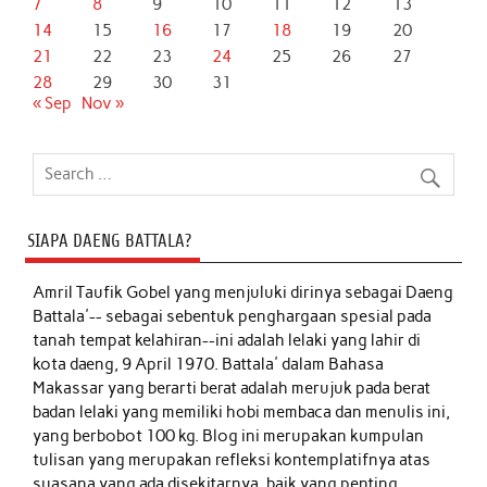
7
8
9
10
11
12
13
14
15
16
17
18
19
20
21
22
23
24
25
26
27
28
29
30
31
« Sep
Nov »
SIAPA DAENG BATTALA?
Amril Taufik Gobel
yang menjuluki dirinya sebagai Daeng
Battala'-- sebagai sebentuk penghargaan spesial pada
tanah tempat kelahiran--ini adalah lelaki yang lahir di
kota daeng, 9 April 1970. Battala' dalam Bahasa
Makassar yang berarti berat adalah merujuk pada berat
badan lelaki yang memiliki hobi membaca dan menulis ini,
yang berbobot 100 kg. Blog ini merupakan kumpulan
tulisan yang merupakan refleksi kontemplatifnya atas
suasana yang ada disekitarnya, baik yang penting,