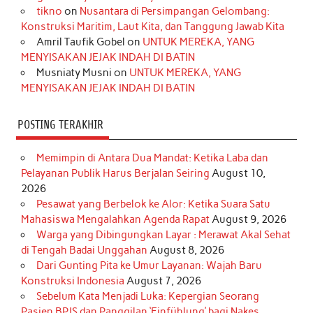
o
r
e
I
r
e
tikno
on
Nusantara di Persimpangan Gelombang:
Konstruksi Maritim, Laut Kita, dan Tanggung Jawab Kita
k
a
s
n
Amril Taufik Gobel
on
UNTUK MEREKA, YANG
m
t
MENYISAKAN JEJAK INDAH DI BATIN
Musniaty Musni
on
UNTUK MEREKA, YANG
MENYISAKAN JEJAK INDAH DI BATIN
POSTING TERAKHIR
Memimpin di Antara Dua Mandat: Ketika Laba dan
Pelayanan Publik Harus Berjalan Seiring
August 10,
2026
Pesawat yang Berbelok ke Alor: Ketika Suara Satu
Mahasiswa Mengalahkan Agenda Rapat
August 9, 2026
Warga yang Dibingungkan Layar : Merawat Akal Sehat
di Tengah Badai Unggahan
August 8, 2026
Dari Gunting Pita ke Umur Layanan: Wajah Baru
Konstruksi Indonesia
August 7, 2026
Sebelum Kata Menjadi Luka: Kepergian Seorang
Pasien BPJS dan Panggilan ‘Einfühlung’ bagi Nakes