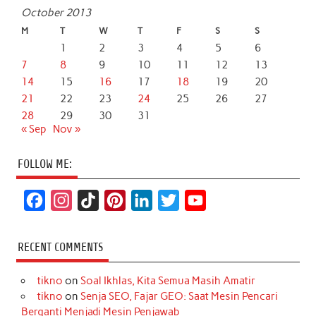
October 2013
M
T
W
T
F
S
S
1
2
3
4
5
6
7
8
9
10
11
12
13
14
15
16
17
18
19
20
21
22
23
24
25
26
27
28
29
30
31
« Sep
Nov »
FOLLOW ME:
F
I
T
P
L
T
Y
a
n
i
i
i
w
o
c
s
k
n
n
i
u
RECENT COMMENTS
e
t
T
t
k
t
T
tikno
on
Soal Ikhlas, Kita Semua Masih Amatir
b
a
o
e
e
t
u
tikno
on
Senja SEO, Fajar GEO: Saat Mesin Pencari
o
g
k
r
d
e
b
Berganti Menjadi Mesin Penjawab