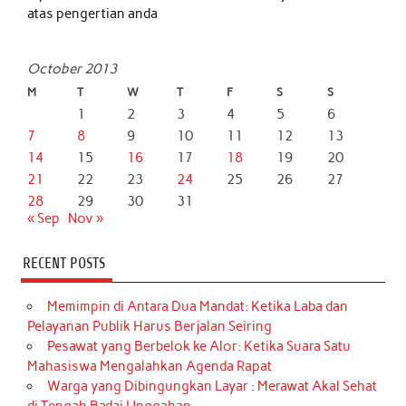
atas pengertian anda
October 2013
M
T
W
T
F
S
S
1
2
3
4
5
6
7
8
9
10
11
12
13
14
15
16
17
18
19
20
21
22
23
24
25
26
27
28
29
30
31
« Sep
Nov »
RECENT POSTS
Memimpin di Antara Dua Mandat: Ketika Laba dan
Pelayanan Publik Harus Berjalan Seiring
Pesawat yang Berbelok ke Alor: Ketika Suara Satu
Mahasiswa Mengalahkan Agenda Rapat
Warga yang Dibingungkan Layar : Merawat Akal Sehat
di Tengah Badai Unggahan