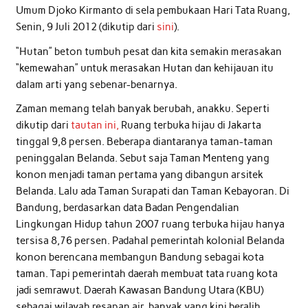
Umum Djoko Kirmanto di sela pembukaan Hari Tata Ruang,
Senin, 9 Juli 2012 (dikutip dari
sini
).
“Hutan” beton tumbuh pesat dan kita semakin merasakan
“kemewahan” untuk merasakan Hutan dan kehijauan itu
dalam arti yang sebenar-benarnya.
Zaman memang telah banyak berubah, anakku. Seperti
dikutip dari
tautan ini,
Ruang terbuka hijau di Jakarta
tinggal 9,8 persen. Beberapa diantaranya taman-taman
peninggalan Belanda. Sebut saja Taman Menteng yang
konon menjadi taman pertama yang dibangun arsitek
Belanda. Lalu ada Taman Surapati dan Taman Kebayoran. Di
Bandung, berdasarkan data Badan Pengendalian
Lingkungan Hidup tahun 2007 ruang terbuka hijau hanya
tersisa 8,76 persen. Padahal pemerintah kolonial Belanda
konon berencana membangun Bandung sebagai kota
taman. Tapi pemerintah daerah membuat tata ruang kota
jadi semrawut. Daerah Kawasan Bandung Utara (KBU)
sebagai wilayah resapan air, banyak yang kini beralih