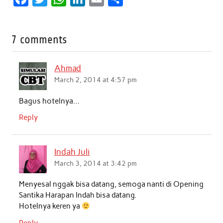
a
w
h
i
m
h
c
i
a
n
a
a
7 comments
e
t
t
k
i
r
b
t
s
e
l
e
Ahmad
o
e
A
d
March 2, 2014 at 4:57 pm
o
r
p
I
Bagus hotelnya…
k
p
n
Reply
Indah Juli
March 3, 2014 at 3:42 pm
Menyesal nggak bisa datang, semoga nanti di Opening
Santika Harapan Indah bisa datang.
Hotelnya keren ya
Reply