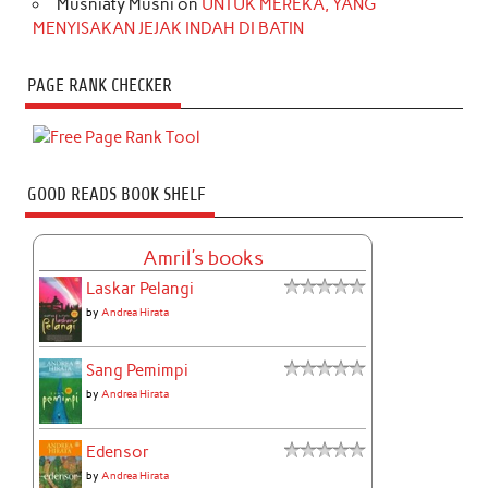
Musniaty Musni
on
UNTUK MEREKA, YANG
MENYISAKAN JEJAK INDAH DI BATIN
PAGE RANK CHECKER
GOOD READS BOOK SHELF
Amril's books
Laskar Pelangi
by
Andrea Hirata
Sang Pemimpi
by
Andrea Hirata
Edensor
by
Andrea Hirata