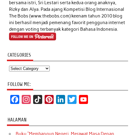
bersama istri, Sri Lestari serta kedua orang anaknya,
Rizky dan Alya. Pada ajang Kompetisi Blog Internasional
The Bobs (www.thebobs.com) keenam tahun 2010 blog
ini berhasil menjadi pemenang favorit pengguna internet
dengan voting terbanyak kategori Bahasa Indonesia.
CATEGORIES
Categories
FOLLOW ME:
F
I
T
P
L
T
Y
a
n
i
i
i
w
o
c
s
k
n
n
i
u
HALAMAN
e
t
T
t
k
t
T
Buku “Membangun Negeri, Merawat Masa Depan