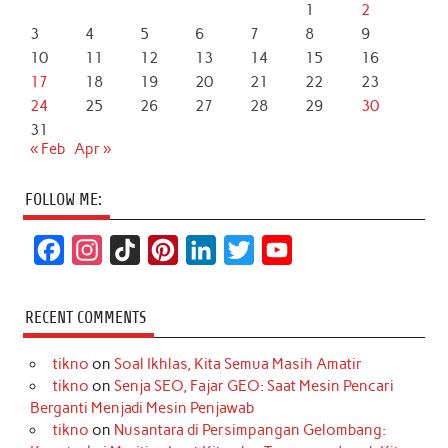
1
2
3
4
5
6
7
8
9
10
11
12
13
14
15
16
17
18
19
20
21
22
23
24
25
26
27
28
29
30
31
« Feb
Apr »
FOLLOW ME:
F
I
T
P
L
T
Y
a
n
i
i
i
w
o
c
s
k
n
n
i
u
RECENT COMMENTS
e
t
T
t
k
t
T
tikno
on
Soal Ikhlas, Kita Semua Masih Amatir
b
a
o
e
e
t
u
tikno
on
Senja SEO, Fajar GEO: Saat Mesin Pencari
o
g
k
r
d
e
b
Berganti Menjadi Mesin Penjawab
o
r
e
I
r
e
tikno
on
Nusantara di Persimpangan Gelombang: