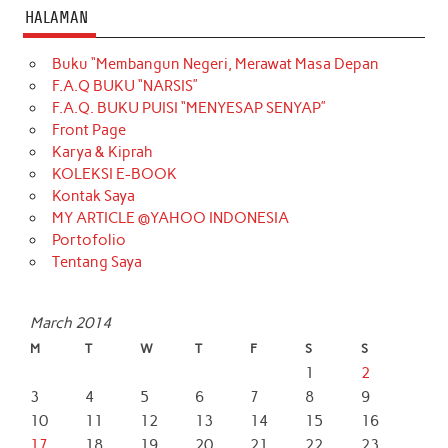
HALAMAN
Buku “Membangun Negeri, Merawat Masa Depan
F.A.Q BUKU “NARSIS”
F.A.Q. BUKU PUISI “MENYESAP SENYAP”
Front Page
Karya & Kiprah
KOLEKSI E-BOOK
Kontak Saya
MY ARTICLE @YAHOO INDONESIA
Portofolio
Tentang Saya
March 2014
M
T
W
T
F
S
S
1
2
3
4
5
6
7
8
9
10
11
12
13
14
15
16
17
18
19
20
21
22
23