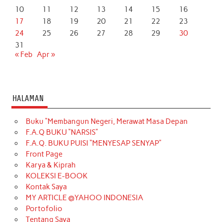
10
11
12
13
14
15
16
17
18
19
20
21
22
23
24
25
26
27
28
29
30
31
« Feb
Apr »
HALAMAN
Buku “Membangun Negeri, Merawat Masa Depan
F.A.Q BUKU “NARSIS”
F.A.Q. BUKU PUISI “MENYESAP SENYAP”
Front Page
Karya & Kiprah
KOLEKSI E-BOOK
Kontak Saya
MY ARTICLE @YAHOO INDONESIA
Portofolio
Tentang Saya