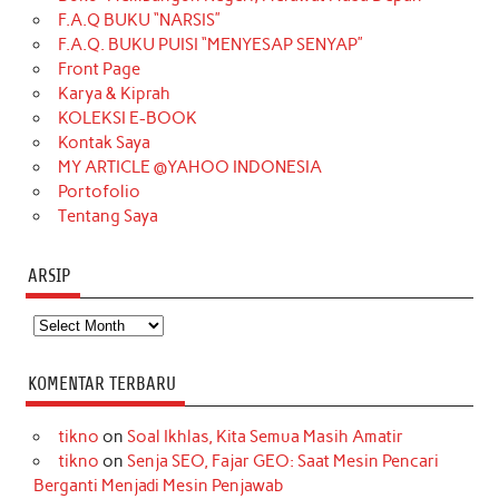
b
a
o
e
e
t
u
F.A.Q BUKU “NARSIS”
o
g
k
r
d
e
b
F.A.Q. BUKU PUISI “MENYESAP SENYAP”
o
r
e
I
r
e
Front Page
Karya & Kiprah
k
a
s
n
KOLEKSI E-BOOK
m
t
Kontak Saya
MY ARTICLE @YAHOO INDONESIA
Portofolio
Tentang Saya
ARSIP
Arsip
KOMENTAR TERBARU
tikno
on
Soal Ikhlas, Kita Semua Masih Amatir
tikno
on
Senja SEO, Fajar GEO: Saat Mesin Pencari
Berganti Menjadi Mesin Penjawab