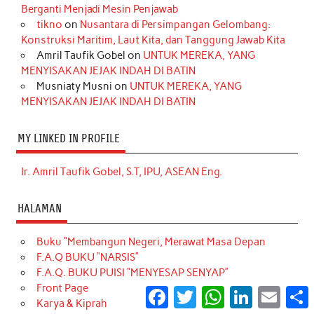
Berganti Menjadi Mesin Penjawab
tikno
on
Nusantara di Persimpangan Gelombang:
Konstruksi Maritim, Laut Kita, dan Tanggung Jawab Kita
Amril Taufik Gobel
on
UNTUK MEREKA, YANG
MENYISAKAN JEJAK INDAH DI BATIN
Musniaty Musni
on
UNTUK MEREKA, YANG
MENYISAKAN JEJAK INDAH DI BATIN
MY LINKED IN PROFILE
Ir. Amril Taufik Gobel, S.T, IPU, ASEAN Eng.
HALAMAN
Buku “Membangun Negeri, Merawat Masa Depan
F.A.Q BUKU “NARSIS”
F.A.Q. BUKU PUISI “MENYESAP SENYAP”
Front Page
Facebook
Twitter
WhatsApp
LinkedIn
Email
S
Karya & Kiprah