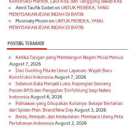
Konstruksi Maritim, Laut Kita, dan Tanggung Jawab Kita
k
a
s
n
Amril Taufik Gobel
on
UNTUK MEREKA, YANG
m
t
MENYISAKAN JEJAK INDAH DI BATIN
Musniaty Musni
on
UNTUK MEREKA, YANG
MENYISAKAN JEJAK INDAH DI BATIN
POSTING TERAKHIR
Ketika Tangan yang Membangun Negeri Mulai Menua
August 7, 2026
Dari Gunting Pita ke Umur Layanan: Wajah Baru
Konstruksi Indonesia
August 7, 2026
Sebelum Kata Menjadi Luka: Kepergian Seorang
Pasien BPJS dan Panggilan ‘Einfühlung’ bagi Nakes
Indonesia
August 6, 2026
Pahlawan yang Dilupakan Kotanya: Belajar Bertahan
dari Spider-Man: Brand New Day
August 3, 2026
Beras, Rempah, dan Kedaulatan: Membaca Ulang Peta
Pertahanan Indonesia
August 2, 2026