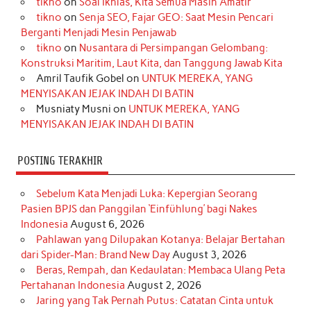
tikno
on
Soal Ikhlas, Kita Semua Masih Amatir
b
a
o
e
e
t
u
tikno
on
Senja SEO, Fajar GEO: Saat Mesin Pencari
o
g
k
r
d
e
b
Berganti Menjadi Mesin Penjawab
o
r
e
I
r
e
tikno
on
Nusantara di Persimpangan Gelombang:
Konstruksi Maritim, Laut Kita, dan Tanggung Jawab Kita
k
a
s
n
Amril Taufik Gobel
on
UNTUK MEREKA, YANG
m
t
MENYISAKAN JEJAK INDAH DI BATIN
Musniaty Musni
on
UNTUK MEREKA, YANG
MENYISAKAN JEJAK INDAH DI BATIN
POSTING TERAKHIR
Sebelum Kata Menjadi Luka: Kepergian Seorang
Pasien BPJS dan Panggilan ‘Einfühlung’ bagi Nakes
Indonesia
August 6, 2026
Pahlawan yang Dilupakan Kotanya: Belajar Bertahan
dari Spider-Man: Brand New Day
August 3, 2026
Beras, Rempah, dan Kedaulatan: Membaca Ulang Peta
Pertahanan Indonesia
August 2, 2026
Jaring yang Tak Pernah Putus: Catatan Cinta untuk