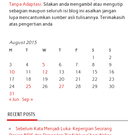
Tanpa Adaptasi
. Silakan anda mengambil atau mengutip
sebagian maupun seluruh isi blog ini asalkan jangan
lupa mencantumkan sumber asli tulisannya. Terimakasih
atas pengertian anda
August 2015
M
T
W
T
F
S
S
1
2
3
4
5
6
7
8
9
10
11
12
13
14
15
16
17
18
19
20
21
22
23
24
25
26
27
28
29
30
31
« Jun
Sep »
RECENT POSTS
Sebelum Kata Menjadi Luka: Kepergian Seorang