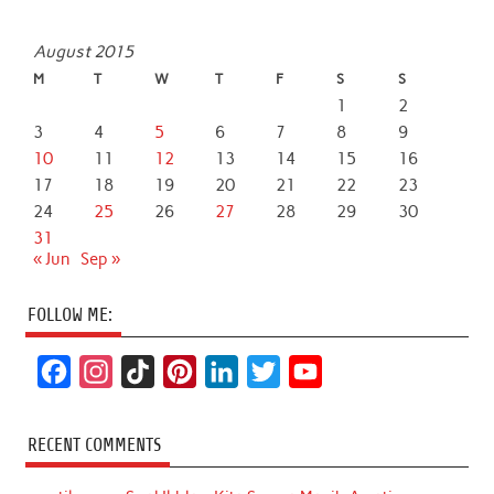
August 2015
M
T
W
T
F
S
S
1
2
3
4
5
6
7
8
9
10
11
12
13
14
15
16
17
18
19
20
21
22
23
24
25
26
27
28
29
30
31
« Jun
Sep »
FOLLOW ME:
F
I
T
P
L
T
Y
a
n
i
i
i
w
o
c
s
k
n
n
i
u
RECENT COMMENTS
e
t
T
t
k
t
T