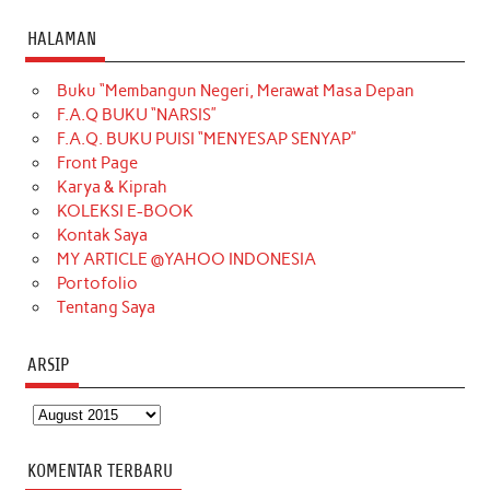
c
s
k
n
n
i
u
HALAMAN
e
t
T
t
k
t
T
Buku “Membangun Negeri, Merawat Masa Depan
b
a
o
e
e
t
u
F.A.Q BUKU “NARSIS”
o
g
k
r
d
e
b
F.A.Q. BUKU PUISI “MENYESAP SENYAP”
o
r
e
I
r
e
Front Page
Karya & Kiprah
k
a
s
n
KOLEKSI E-BOOK
m
t
Kontak Saya
MY ARTICLE @YAHOO INDONESIA
Portofolio
Tentang Saya
ARSIP
Arsip
KOMENTAR TERBARU