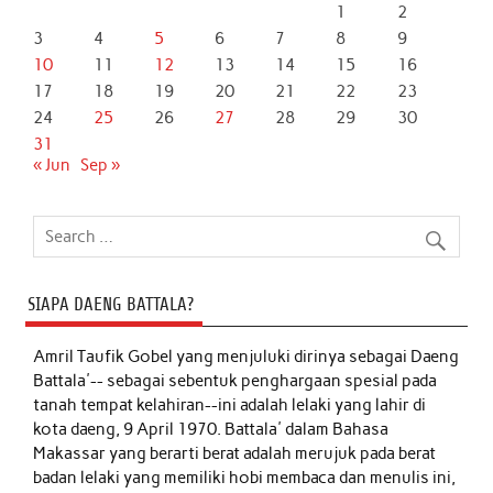
1
2
3
4
5
6
7
8
9
10
11
12
13
14
15
16
17
18
19
20
21
22
23
24
25
26
27
28
29
30
31
« Jun
Sep »
SIAPA DAENG BATTALA?
Amril Taufik Gobel
yang menjuluki dirinya sebagai Daeng
Battala'-- sebagai sebentuk penghargaan spesial pada
tanah tempat kelahiran--ini adalah lelaki yang lahir di
kota daeng, 9 April 1970. Battala' dalam Bahasa
Makassar yang berarti berat adalah merujuk pada berat
badan lelaki yang memiliki hobi membaca dan menulis ini,