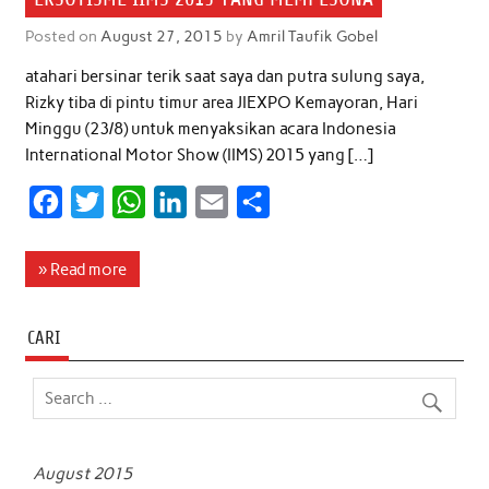
Posted on
August 27, 2015
by
Amril Taufik Gobel
atahari bersinar terik saat saya dan putra sulung saya,
Rizky tiba di pintu timur area JIEXPO Kemayoran, Hari
Minggu (23/8) untuk menyaksikan acara Indonesia
International Motor Show (IIMS) 2015 yang […]
F
T
W
L
E
S
a
w
h
i
m
h
c
i
a
n
a
a
» Read more
e
t
t
k
i
r
b
t
s
e
l
e
CARI
o
e
A
d
o
r
p
I
k
p
n
August 2015