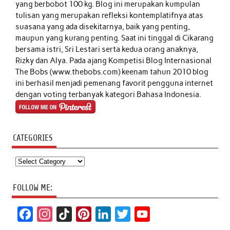
yang berbobot 100 kg. Blog ini merupakan kumpulan
tulisan yang merupakan refleksi kontemplatifnya atas
suasana yang ada disekitarnya, baik yang penting,
maupun yang kurang penting. Saat ini tinggal di Cikarang
bersama istri, Sri Lestari serta kedua orang anaknya,
Rizky dan Alya. Pada ajang Kompetisi Blog Internasional
The Bobs (www.thebobs.com) keenam tahun 2010 blog
ini berhasil menjadi pemenang favorit pengguna internet
dengan voting terbanyak kategori Bahasa Indonesia.
CATEGORIES
Categories
FOLLOW ME:
F
I
T
P
L
T
Y
a
n
i
i
i
w
o