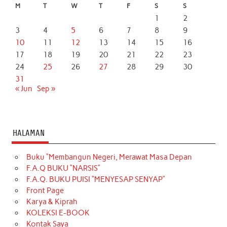
M
T
W
T
F
S
S
1
2
3
4
5
6
7
8
9
10
11
12
13
14
15
16
17
18
19
20
21
22
23
24
25
26
27
28
29
30
31
« Jun
Sep »
HALAMAN
Buku “Membangun Negeri, Merawat Masa Depan
F.A.Q BUKU “NARSIS”
F.A.Q. BUKU PUISI “MENYESAP SENYAP”
Front Page
Karya & Kiprah
KOLEKSI E-BOOK
Kontak Saya