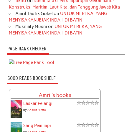
tikno
on
Nusantara di Persimpangan Gelombang:
Konstruksi Maritim, Laut Kita, dan Tanggung Jawab Kita
Amril Taufik Gobel
on
UNTUK MEREKA, YANG
MENYISAKAN JEJAK INDAH DI BATIN
Musniaty Musni
on
UNTUK MEREKA, YANG
MENYISAKAN JEJAK INDAH DI BATIN
PAGE RANK CHECKER
GOOD READS BOOK SHELF
Amril's books
Laskar Pelangi
by
Andrea Hirata
Sang Pemimpi
by
Andrea Hirata