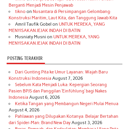
o
g
k
r
d
e
b
Berganti Menjadi Mesin Penjawab
o
r
e
I
r
e
tikno
on
Nusantara di Persimpangan Gelombang:
Konstruksi Maritim, Laut Kita, dan Tanggung Jawab Kita
k
a
s
n
Amril Taufik Gobel
on
UNTUK MEREKA, YANG
m
t
MENYISAKAN JEJAK INDAH DI BATIN
Musniaty Musni
on
UNTUK MEREKA, YANG
MENYISAKAN JEJAK INDAH DI BATIN
POSTING TERAKHIR
Dari Gunting Pita ke Umur Layanan: Wajah Baru
Konstruksi Indonesia
August 7, 2026
Sebelum Kata Menjadi Luka: Kepergian Seorang
Pasien BPJS dan Panggilan ‘Einfühlung’ bagi Nakes
Indonesia
August 6, 2026
Ketika Tangan yang Membangun Negeri Mulai Menua
August 4, 2026
Pahlawan yang Dilupakan Kotanya: Belajar Bertahan
dari Spider-Man: Brand New Day
August 3, 2026
Beras, Rempah, dan Kedaulatan: Membaca Ulang Peta