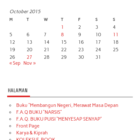
October 2015
M
T
W
T
F
S
S
1
2
3
4
5
6
7
8
9
10
11
12
13
14
15
16
17
18
19
20
21
22
23
24
25
26
27
28
29
30
31
« Sep
Nov »
HALAMAN
Buku “Membangun Negeri, Merawat Masa Depan
F.A.Q BUKU “NARSIS”
F.A.Q. BUKU PUISI “MENYESAP SENYAP”
Front Page
Karya & Kiprah
KOLEKSI E-BOOK