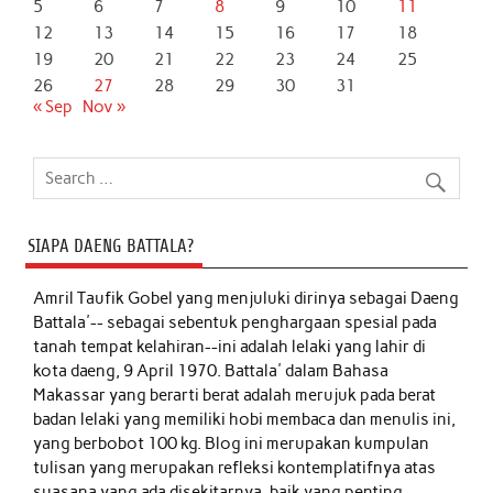
5
6
7
8
9
10
11
12
13
14
15
16
17
18
19
20
21
22
23
24
25
26
27
28
29
30
31
« Sep
Nov »
SIAPA DAENG BATTALA?
Amril Taufik Gobel
yang menjuluki dirinya sebagai Daeng
Battala'-- sebagai sebentuk penghargaan spesial pada
tanah tempat kelahiran--ini adalah lelaki yang lahir di
kota daeng, 9 April 1970. Battala' dalam Bahasa
Makassar yang berarti berat adalah merujuk pada berat
badan lelaki yang memiliki hobi membaca dan menulis ini,
yang berbobot 100 kg. Blog ini merupakan kumpulan
tulisan yang merupakan refleksi kontemplatifnya atas
suasana yang ada disekitarnya, baik yang penting,