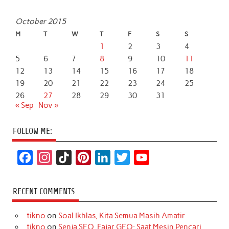
October 2015
M
T
W
T
F
S
S
1
2
3
4
5
6
7
8
9
10
11
12
13
14
15
16
17
18
19
20
21
22
23
24
25
26
27
28
29
30
31
« Sep
Nov »
FOLLOW ME:
F
I
T
P
L
T
Y
a
n
i
i
i
w
o
c
s
k
n
n
i
u
RECENT COMMENTS
e
t
T
t
k
t
T
tikno
on
Soal Ikhlas, Kita Semua Masih Amatir
b
a
o
e
e
t
u
tikno
on
Senja SEO, Fajar GEO: Saat Mesin Pencari