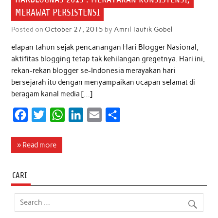
MERAWAT PERSISTENSI
Posted on
October 27, 2015
by
Amril Taufik Gobel
elapan tahun sejak pencanangan Hari Blogger Nasional,
aktifitas blogging tetap tak kehilangan gregetnya. Hari ini,
rekan-rekan blogger se-Indonesia merayakan hari
bersejarah itu dengan menyampaikan ucapan selamat di
beragam kanal media […]
F
T
W
L
E
S
a
w
h
i
m
h
c
i
a
n
a
a
» Read more
e
t
t
k
i
r
b
t
s
e
l
e
CARI
o
e
A
d
o
r
p
I
k
p
n