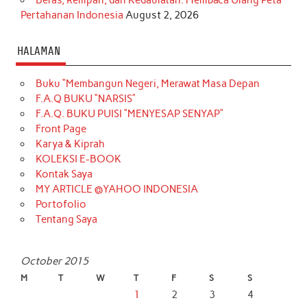
Pertahanan Indonesia
August 2, 2026
HALAMAN
Buku “Membangun Negeri, Merawat Masa Depan
F.A.Q BUKU “NARSIS”
F.A.Q. BUKU PUISI “MENYESAP SENYAP”
Front Page
Karya & Kiprah
KOLEKSI E-BOOK
Kontak Saya
MY ARTICLE @YAHOO INDONESIA
Portofolio
Tentang Saya
October 2015
M
T
W
T
F
S
S
1
2
3
4