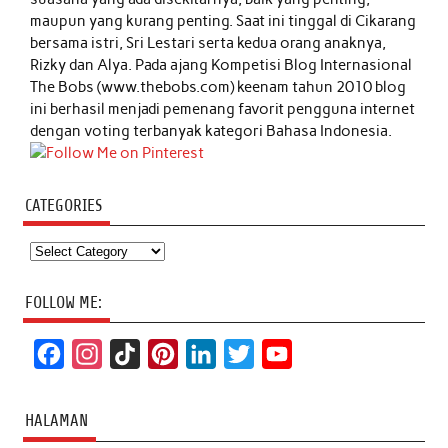
maupun yang kurang penting. Saat ini tinggal di Cikarang
bersama istri, Sri Lestari serta kedua orang anaknya,
Rizky dan Alya. Pada ajang Kompetisi Blog Internasional
The Bobs (www.thebobs.com) keenam tahun 2010 blog
ini berhasil menjadi pemenang favorit pengguna internet
dengan voting terbanyak kategori Bahasa Indonesia.
CATEGORIES
Categories
FOLLOW ME:
F
I
T
P
L
T
Y
a
n
i
i
i
w
o
c
s
k
n
n
i
u
HALAMAN
e
t
T
t
k
t
T