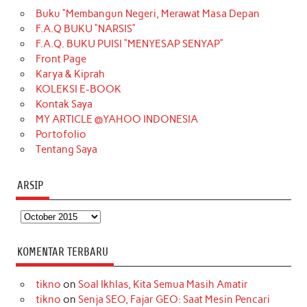
Buku “Membangun Negeri, Merawat Masa Depan
b
a
o
e
e
t
u
F.A.Q BUKU “NARSIS”
o
g
k
r
d
e
b
F.A.Q. BUKU PUISI “MENYESAP SENYAP”
o
r
e
I
r
e
Front Page
Karya & Kiprah
k
a
s
n
KOLEKSI E-BOOK
m
t
Kontak Saya
MY ARTICLE @YAHOO INDONESIA
Portofolio
Tentang Saya
ARSIP
Arsip
KOMENTAR TERBARU
tikno
on
Soal Ikhlas, Kita Semua Masih Amatir
tikno
on
Senja SEO, Fajar GEO: Saat Mesin Pencari