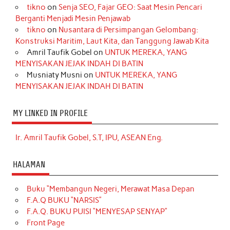
tikno
on
Senja SEO, Fajar GEO: Saat Mesin Pencari
Berganti Menjadi Mesin Penjawab
tikno
on
Nusantara di Persimpangan Gelombang:
Konstruksi Maritim, Laut Kita, dan Tanggung Jawab Kita
Amril Taufik Gobel
on
UNTUK MEREKA, YANG
MENYISAKAN JEJAK INDAH DI BATIN
Musniaty Musni
on
UNTUK MEREKA, YANG
MENYISAKAN JEJAK INDAH DI BATIN
MY LINKED IN PROFILE
Ir. Amril Taufik Gobel, S.T, IPU, ASEAN Eng.
HALAMAN
Buku “Membangun Negeri, Merawat Masa Depan
F.A.Q BUKU “NARSIS”
F.A.Q. BUKU PUISI “MENYESAP SENYAP”
Front Page